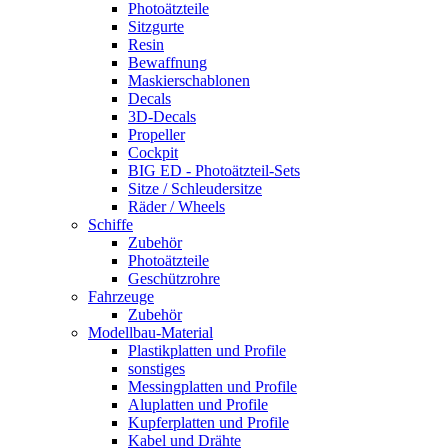
Photoätzteile
Sitzgurte
Resin
Bewaffnung
Maskierschablonen
Decals
3D-Decals
Propeller
Cockpit
BIG ED - Photoätzteil-Sets
Sitze / Schleudersitze
Räder / Wheels
Schiffe
Zubehör
Photoätzteile
Geschützrohre
Fahrzeuge
Zubehör
Modellbau-Material
Plastikplatten und Profile
sonstiges
Messingplatten und Profile
Aluplatten und Profile
Kupferplatten und Profile
Kabel und Drähte