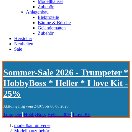
Modellhäuser
Zubehör
Anlagenbau
Elektroteile
Bäume & Büsche
Geländematten
Zubehör
Hersteller
Neuheiten
Sale
Sommer-Sale 2026 - Trumpeter *
HobbyBoss * Heller * I love Kit -
25%
Aktion gültig vom 24.07. bis 06.08.2026
Trumpeter
HobbyBoss
Heller - 30%
I love Kit
modellbau universe
Modellbauzubehör