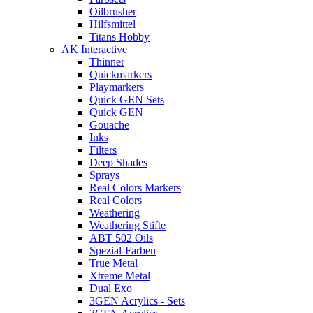
Oilbrusher
Hilfsmittel
Titans Hobby
AK Interactive
Thinner
Quickmarkers
Playmarkers
Quick GEN Sets
Quick GEN
Gouache
Inks
Filters
Deep Shades
Sprays
Real Colors Markers
Real Colors
Weathering
Weathering Stifte
ABT 502 Oils
Spezial-Farben
True Metal
Xtreme Metal
Dual Exo
3GEN Acrylics - Sets