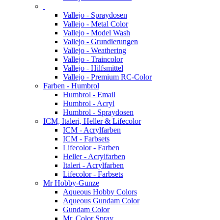
Vallejo - Spraydosen
Vallejo - Metal Color
Vallejo - Model Wash
Vallejo - Grundierungen
Vallejo - Weathering
Vallejo - Traincolor
Vallejo - Hilfsmittel
Vallejo - Premium RC-Color
Farben - Humbrol
Humbrol - Email
Humbrol - Acryl
Humbrol - Spraydosen
ICM, Italeri, Heller & Lifecolor
ICM - Acrylfarben
ICM - Farbsets
Lifecolor - Farben
Heller - Acrylfarben
Italeri - Acrylfarben
Lifecolor - Farbsets
Mr Hobby-Gunze
Aqueous Hobby Colors
Aqueous Gundam Color
Gundam Color
Mr. Color Spray