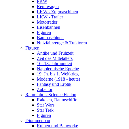
PKW
Rennwagen
LKW - Zugmaschinen
LKW - Trailer
Motorräder
Eisenbahnen
Figuren
Baumaschinen
Nutzfahrzeuge & Traktoren
Figuren
Antike und Frühzeit
Zeit des Mittelalters
16.-18. Jahrhundert
Napoleonische Epoche
19. Jh. bis 1. Weltkrieg
Moderne (1918 - heute)
Fantasy und Erotik
Zubehör
Raumfahrt - Science Fiction
Raketen, Raumschiffe
Star Wars
Star Trek
Figuren
Dioramenbau
Ruinen und Bauwerke