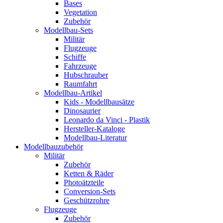
Bases
Vegetation
Zubehör
Modellbau-Sets
Militär
Flugzeuge
Schiffe
Fahrzeuge
Hubschrauber
Raumfahrt
Modellbau-Artikel
Kids - Modellbausätze
Dinosaurier
Leonardo da Vinci - Plastik
Hersteller-Kataloge
Modellbau-Literatur
Modellbauzubehör
Militär
Zubehör
Ketten & Räder
Photoätzteile
Conversion-Sets
Geschützrohre
Flugzeuge
Zubehör