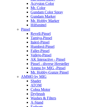
Acrysion Color
Mr. Color
Gundam Color Spray
Gundam Marker
Mr. Hobby Marker
Hilfsmittel
Pinsel
Revell-Pinsel
Tamiya-Pinsel
Italeri-Pinsel
Humbrol-Pinsel
Faller-Pinsel
Vallejo-Pinsel
AK Interactive - Pinsel
Pinsel - diverse Hersteller
Ammo by MIG -Pinsel
Mr. Hobby-Gunze Pinsel
AMMO by MIG
Shader
ATOM
Cobra Motor
Drybrush
Washes & Filters
A-Stand
Farbsets