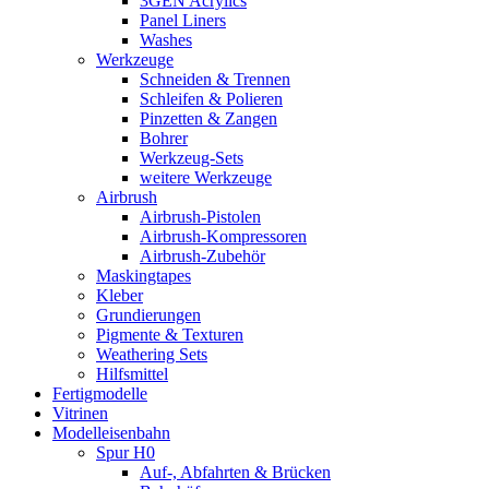
3GEN Acrylics
Panel Liners
Washes
Werkzeuge
Schneiden & Trennen
Schleifen & Polieren
Pinzetten & Zangen
Bohrer
Werkzeug-Sets
weitere Werkzeuge
Airbrush
Airbrush-Pistolen
Airbrush-Kompressoren
Airbrush-Zubehör
Maskingtapes
Kleber
Grundierungen
Pigmente & Texturen
Weathering Sets
Hilfsmittel
Fertigmodelle
Vitrinen
Modelleisenbahn
Spur H0
Auf-, Abfahrten & Brücken