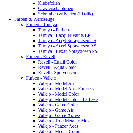
Klebefolien
Gravierschablonen
Schrauben & Nieten (Plastik)
Farben & Werkzeuge
Farben - Tamiya
Tamiya - Farben
Tamiya - Lacquer Paints LP
Tamiya - Acryl Spraydosen TS
Tamiya - Acryl Spraydosen AS
Tamiya - Lexan Spraydosen PS
Farben - Revell
Revell - Email Color
Revell - Aqua Color
Revell - Spraydosen
Farben - Vallejo
Vallejo - Model Air
Vallejo - Model Air - Farbsets
Vallejo - Model Color
Vallejo - Model Color - Farbsets
Vallejo - Game Color
Vallejo - Game Air
Vallejo - Game Xpress
Vallejo - True Metallic Metal
Vallejo - Panzer Aces
Vallejo - Mecha Color