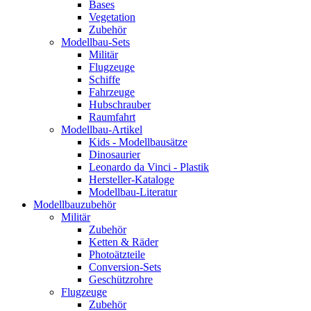
Bases
Vegetation
Zubehör
Modellbau-Sets
Militär
Flugzeuge
Schiffe
Fahrzeuge
Hubschrauber
Raumfahrt
Modellbau-Artikel
Kids - Modellbausätze
Dinosaurier
Leonardo da Vinci - Plastik
Hersteller-Kataloge
Modellbau-Literatur
Modellbauzubehör
Militär
Zubehör
Ketten & Räder
Photoätzteile
Conversion-Sets
Geschützrohre
Flugzeuge
Zubehör