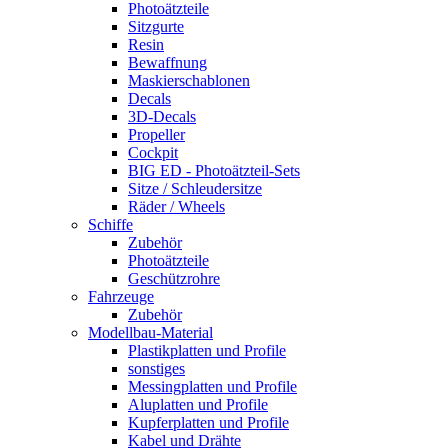
Photoätzteile
Sitzgurte
Resin
Bewaffnung
Maskierschablonen
Decals
3D-Decals
Propeller
Cockpit
BIG ED - Photoätzteil-Sets
Sitze / Schleudersitze
Räder / Wheels
Schiffe
Zubehör
Photoätzteile
Geschützrohre
Fahrzeuge
Zubehör
Modellbau-Material
Plastikplatten und Profile
sonstiges
Messingplatten und Profile
Aluplatten und Profile
Kupferplatten und Profile
Kabel und Drähte