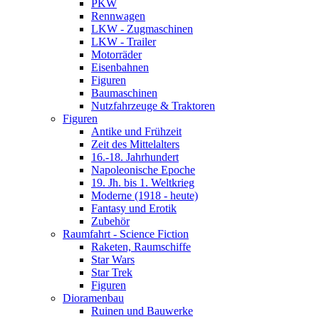
PKW
Rennwagen
LKW - Zugmaschinen
LKW - Trailer
Motorräder
Eisenbahnen
Figuren
Baumaschinen
Nutzfahrzeuge & Traktoren
Figuren
Antike und Frühzeit
Zeit des Mittelalters
16.-18. Jahrhundert
Napoleonische Epoche
19. Jh. bis 1. Weltkrieg
Moderne (1918 - heute)
Fantasy und Erotik
Zubehör
Raumfahrt - Science Fiction
Raketen, Raumschiffe
Star Wars
Star Trek
Figuren
Dioramenbau
Ruinen und Bauwerke