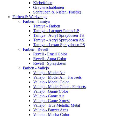
Klebefolien
Gravierschablonen
Schrauben & Nieten (Plastik)
Farben & Werkzeuge
Farben - Tamiya
Tamiya - Farben
Tamiya - Lacquer Paints LP
Tamiya - Acryl Spraydosen TS
Tamiya - Acryl Spraydosen AS
Tamiya - Lexan Spraydosen PS
Farben - Revell
Revell - Email Color
Revell - Aqua Color
Revell - Spraydosen
Farben - Vallejo
Vallejo - Model Air
Vallejo - Model Air - Farbsets
Vallejo - Model Color
Vallejo - Model Color - Farbsets
Vallejo - Game Color
Vallejo - Game Air
Vallejo - Game Xpress
Vallejo - True Metallic Metal
Vallejo - Panzer Aces
Vallejo - Mecha Color