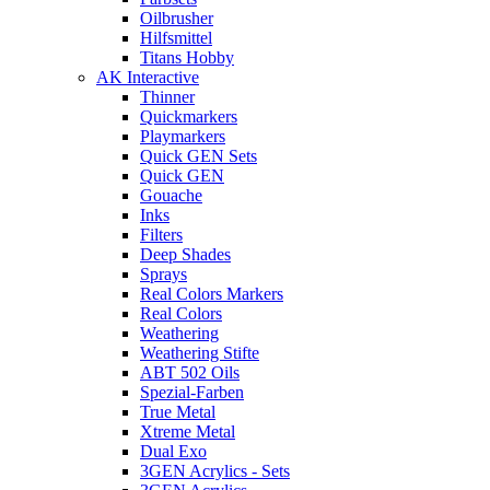
Oilbrusher
Hilfsmittel
Titans Hobby
AK Interactive
Thinner
Quickmarkers
Playmarkers
Quick GEN Sets
Quick GEN
Gouache
Inks
Filters
Deep Shades
Sprays
Real Colors Markers
Real Colors
Weathering
Weathering Stifte
ABT 502 Oils
Spezial-Farben
True Metal
Xtreme Metal
Dual Exo
3GEN Acrylics - Sets