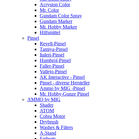
Acrysion Color
Mr. Color
Gundam Color Spray
Gundam Marker
Mr. Hobby Marker
Hilfsmittel
Pinsel
Revell-Pinsel
Tamiya-Pinsel
Italeri-Pinsel
Humbrol-Pinsel
Faller-Pinsel
Vallejo-Pinsel
AK Interactive - Pinsel
Pinsel - diverse Hersteller
Ammo by MIG -Pinsel
Mr. Hobby-Gunze Pinsel
AMMO by MIG
Shader
ATOM
Cobra Motor
Drybrush
Washes & Filters
A-Stand
Farbsets