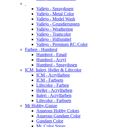
Vallejo - Spraydosen
Vallejo - Metal Color
Vallejo - Model Wash
Vallejo - Grundierungen
Vallejo - Weathering
Vallejo - Traincolor
Vallejo - Hilfsmittel
Vallejo - Premium RC-Color
Farben - Humbrol
Humbrol - Email
Humbrol - Acryl
Humbrol - Spraydosen
ICM, Italeri, Heller & Lifecolor
ICM - Acrylfarben
ICM - Farbsets
Lifecolor - Farben
Heller - Acrylfarben
Italeri - Acrylfarben
Lifecolor - Farbsets
Mr Hobby-Gunze
Aqueous Hobby Colors
Aqueous Gundam Color
Gundam Color
Mr. Color Spray