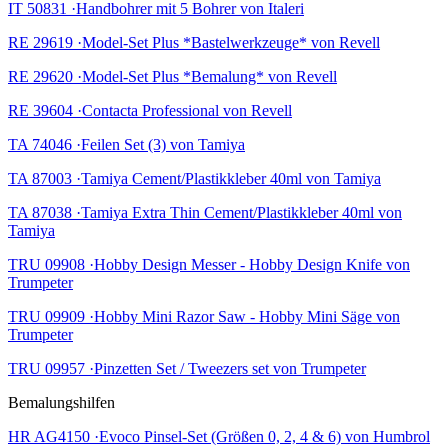
IT 50831 ·Handbohrer mit 5 Bohrer von Italeri
RE 29619 ·Model-Set Plus *Bastelwerkzeuge* von Revell
RE 29620 ·Model-Set Plus *Bemalung* von Revell
RE 39604 ·Contacta Professional von Revell
TA 74046 ·Feilen Set (3) von Tamiya
TA 87003 ·Tamiya Cement/Plastikkleber 40ml von Tamiya
TA 87038 ·Tamiya Extra Thin Cement/Plastikkleber 40ml von
Tamiya
TRU 09908 ·Hobby Design Messer - Hobby Design Knife von
Trumpeter
TRU 09909 ·Hobby Mini Razor Saw - Hobby Mini Säge von
Trumpeter
TRU 09957 ·Pinzetten Set / Tweezers set von Trumpeter
Bemalungshilfen
HR AG4150 ·Evoco Pinsel-Set (Größen 0, 2, 4 & 6) von Humbrol