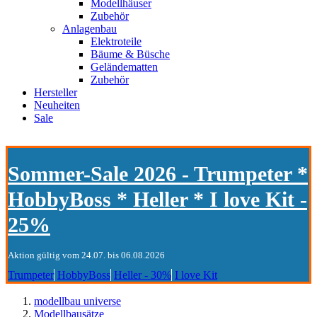
Modellhäuser
Zubehör
Anlagenbau
Elektroteile
Bäume & Büsche
Geländematten
Zubehör
Hersteller
Neuheiten
Sale
Sommer-Sale 2026 - Trumpeter *
HobbyBoss * Heller * I love Kit -
25%
Aktion gültig vom 24.07. bis 06.08.2026
Trumpeter
HobbyBoss
Heller - 30%
I love Kit
modellbau universe
Modellbausätze