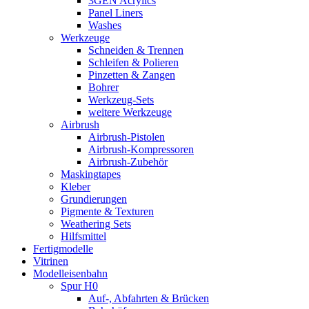
3GEN Acrylics
Panel Liners
Washes
Werkzeuge
Schneiden & Trennen
Schleifen & Polieren
Pinzetten & Zangen
Bohrer
Werkzeug-Sets
weitere Werkzeuge
Airbrush
Airbrush-Pistolen
Airbrush-Kompressoren
Airbrush-Zubehör
Maskingtapes
Kleber
Grundierungen
Pigmente & Texturen
Weathering Sets
Hilfsmittel
Fertigmodelle
Vitrinen
Modelleisenbahn
Spur H0
Auf-, Abfahrten & Brücken