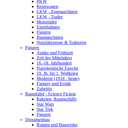
PKW
Rennwagen
LKW - Zugmaschinen
LKW - Trailer
Motorräder
Eisenbahnen
Figuren
Baumaschinen
Nutzfahrzeuge & Traktoren
Figuren
Antike und Frühzeit
Zeit des Mittelalters
16.-18. Jahrhundert
Napoleonische Epoche
19. Jh. bis 1. Weltkrieg
Moderne (1918 - heute)
Fantasy und Erotik
Zubehör
Raumfahrt - Science Fiction
Raketen, Raumschiffe
Star Wars
Star Trek
Figuren
Dioramenbau
Ruinen und Bauwerke