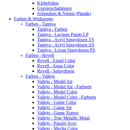
Klebefolien
Gravierschablonen
Schrauben & Nieten (Plastik)
Farben & Werkzeuge
Farben - Tamiya
Tamiya - Farben
Tamiya - Lacquer Paints LP
Tamiya - Acryl Spraydosen TS
Tamiya - Acryl Spraydosen AS
Tamiya - Lexan Spraydosen PS
Farben - Revell
Revell - Email Color
Revell - Aqua Color
Revell - Spraydosen
Farben - Vallejo
Vallejo - Model Air
Vallejo - Model Air - Farbsets
Vallejo - Model Color
Vallejo - Model Color - Farbsets
Vallejo - Game Color
Vallejo - Game Air
Vallejo - Game Xpress
Vallejo - True Metallic Metal
Vallejo - Panzer Aces
Vallejo - Mecha Color