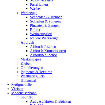
3GEN Acrylics
Panel Liners
Washes
Werkzeuge
Schneiden & Trennen
Schleifen & Polieren
Pinzetten & Zangen
Bohrer
Werkzeug-Sets
weitere Werkzeuge
Airbrush
Airbrush-Pistolen
Airbrush-Kompressoren
Airbrush-Zubehör
Maskingtapes
Kleber
Grundierungen
Pigmente & Texturen
Weathering Sets
Hilfsmittel
Fertigmodelle
Vitrinen
Modelleisenbahn
Spur H0
Auf-, Abfahrten & Brücken