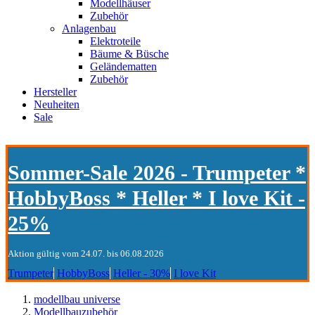
Modellhäuser
Zubehör
Anlagenbau
Elektroteile
Bäume & Büsche
Geländematten
Zubehör
Hersteller
Neuheiten
Sale
Sommer-Sale 2026 - Trumpeter *
HobbyBoss * Heller * I love Kit -
25%
Aktion gültig vom 24.07. bis 06.08.2026
Trumpeter
HobbyBoss
Heller - 30%
I love Kit
modellbau universe
Modellbauzubehör