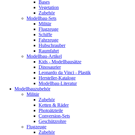
Bases
Vegetation
Zubehör
Modellbau-Sets
Militär
Flugzeuge
Schiffe
Fahrzeuge
Hubschrauber
Raumfahrt
Modellbau-Artikel
Kids - Modellbausätze
Dinosaurier
Leonardo da Vinci - Plastik
Hersteller-Kataloge
Modellbau-Literatur
Modellbauzubehör
Militär
Zubehör
Ketten & Räder
Photoätzteile
Conversion-Sets
Geschützrohre
Flugzeuge
Zubehör