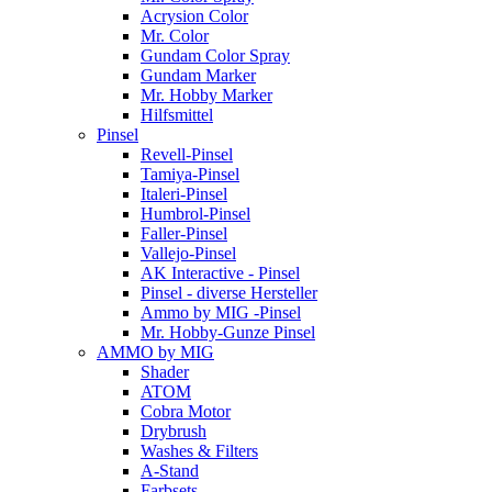
Acrysion Color
Mr. Color
Gundam Color Spray
Gundam Marker
Mr. Hobby Marker
Hilfsmittel
Pinsel
Revell-Pinsel
Tamiya-Pinsel
Italeri-Pinsel
Humbrol-Pinsel
Faller-Pinsel
Vallejo-Pinsel
AK Interactive - Pinsel
Pinsel - diverse Hersteller
Ammo by MIG -Pinsel
Mr. Hobby-Gunze Pinsel
AMMO by MIG
Shader
ATOM
Cobra Motor
Drybrush
Washes & Filters
A-Stand
Farbsets