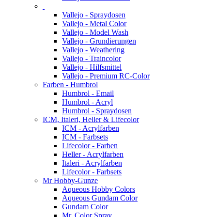
Vallejo - Spraydosen
Vallejo - Metal Color
Vallejo - Model Wash
Vallejo - Grundierungen
Vallejo - Weathering
Vallejo - Traincolor
Vallejo - Hilfsmittel
Vallejo - Premium RC-Color
Farben - Humbrol
Humbrol - Email
Humbrol - Acryl
Humbrol - Spraydosen
ICM, Italeri, Heller & Lifecolor
ICM - Acrylfarben
ICM - Farbsets
Lifecolor - Farben
Heller - Acrylfarben
Italeri - Acrylfarben
Lifecolor - Farbsets
Mr Hobby-Gunze
Aqueous Hobby Colors
Aqueous Gundam Color
Gundam Color
Mr. Color Spray