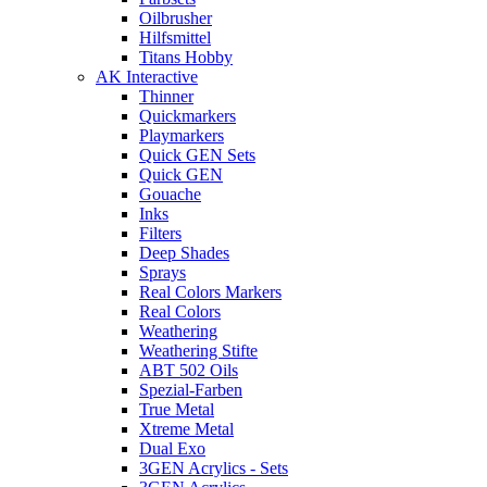
Oilbrusher
Hilfsmittel
Titans Hobby
AK Interactive
Thinner
Quickmarkers
Playmarkers
Quick GEN Sets
Quick GEN
Gouache
Inks
Filters
Deep Shades
Sprays
Real Colors Markers
Real Colors
Weathering
Weathering Stifte
ABT 502 Oils
Spezial-Farben
True Metal
Xtreme Metal
Dual Exo
3GEN Acrylics - Sets