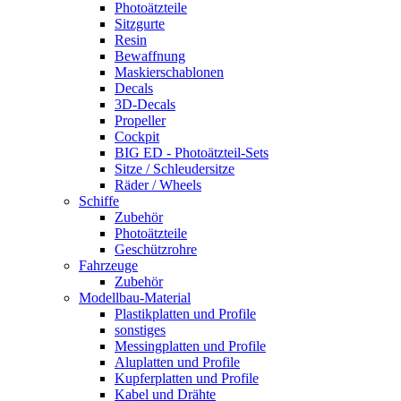
Photoätzteile
Sitzgurte
Resin
Bewaffnung
Maskierschablonen
Decals
3D-Decals
Propeller
Cockpit
BIG ED - Photoätzteil-Sets
Sitze / Schleudersitze
Räder / Wheels
Schiffe
Zubehör
Photoätzteile
Geschützrohre
Fahrzeuge
Zubehör
Modellbau-Material
Plastikplatten und Profile
sonstiges
Messingplatten und Profile
Aluplatten und Profile
Kupferplatten und Profile
Kabel und Drähte