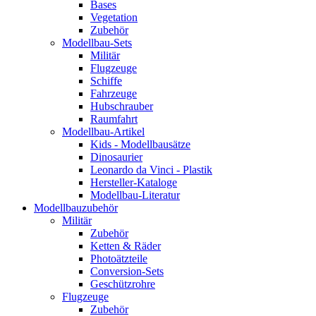
Bases
Vegetation
Zubehör
Modellbau-Sets
Militär
Flugzeuge
Schiffe
Fahrzeuge
Hubschrauber
Raumfahrt
Modellbau-Artikel
Kids - Modellbausätze
Dinosaurier
Leonardo da Vinci - Plastik
Hersteller-Kataloge
Modellbau-Literatur
Modellbauzubehör
Militär
Zubehör
Ketten & Räder
Photoätzteile
Conversion-Sets
Geschützrohre
Flugzeuge
Zubehör