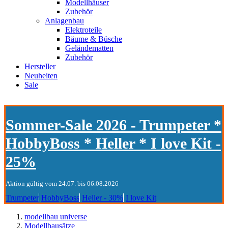
Modellhäuser
Zubehör
Anlagenbau
Elektroteile
Bäume & Büsche
Geländematten
Zubehör
Hersteller
Neuheiten
Sale
Sommer-Sale 2026 - Trumpeter *
HobbyBoss * Heller * I love Kit -
25%
Aktion gültig vom 24.07. bis 06.08.2026
Trumpeter
HobbyBoss
Heller - 30%
I love Kit
modellbau universe
Modellbausätze