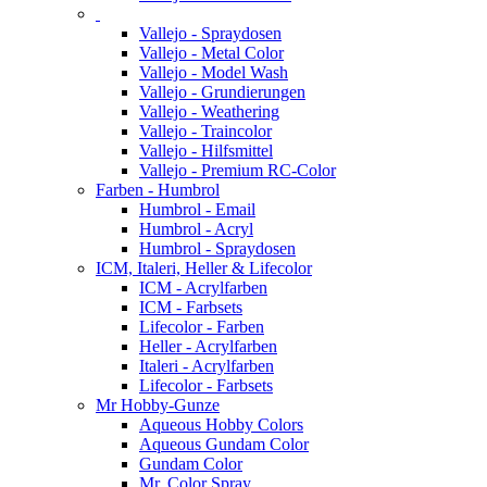
Vallejo - Spraydosen
Vallejo - Metal Color
Vallejo - Model Wash
Vallejo - Grundierungen
Vallejo - Weathering
Vallejo - Traincolor
Vallejo - Hilfsmittel
Vallejo - Premium RC-Color
Farben - Humbrol
Humbrol - Email
Humbrol - Acryl
Humbrol - Spraydosen
ICM, Italeri, Heller & Lifecolor
ICM - Acrylfarben
ICM - Farbsets
Lifecolor - Farben
Heller - Acrylfarben
Italeri - Acrylfarben
Lifecolor - Farbsets
Mr Hobby-Gunze
Aqueous Hobby Colors
Aqueous Gundam Color
Gundam Color
Mr. Color Spray