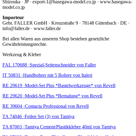
Shizouka · JP · export-1@hasegawa-model.co.jp · www.hasegawa-
model.co.jp
Importeur
Gebr. FALLER GmbH · Kreuzstraße 9 · 78148 Gütenbach · DE ·
info@faller.de · www.faller.de
Bei allen Waren aus unserem Shop bestehen gesetzliche
Gewährleistungsrechte.
Werkzeug & Kleber
FAL 170688 ·Spezial-Seitenschneider von Faller
IT 50831 ·Handbohrer mit 5 Bohrer von Italeri
RE 29619 ·Model-Set Plus *Bastelwerkzeuge* von Revell
RE 29620 ·Model-Set Plus *Bemalung* von Revell
RE 39604 ·Contacta Professional von Revell
TA 74046 ·Feilen Set (3) von Tamiya
TA 87003 ·Tamiya Cement/Plastikkleber 40ml von Tamiya