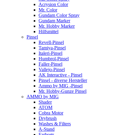
Acrysion Color
Mr. Color
Gundam Color Spray
Gundam Marker
Mr. Hobby Marker
Hilfsmittel
Pinsel
Revell-Pinsel
Tamiya-Pinsel
Italeri-Pinsel
Humbrol-Pinsel
Faller-Pinsel
Vallejo-Pinsel
AK Interactive - Pinsel
Pinsel - diverse Hersteller
Ammo by MIG -Pinsel
Mr. Hobby-Gunze Pinsel
AMMO by MIG
Shader
ATOM
Cobra Motor
Drybrush
Washes & Filters
A-Stand
Farbsets