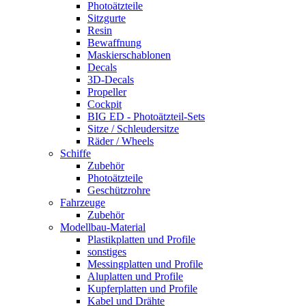
Photoätzteile
Sitzgurte
Resin
Bewaffnung
Maskierschablonen
Decals
3D-Decals
Propeller
Cockpit
BIG ED - Photoätzteil-Sets
Sitze / Schleudersitze
Räder / Wheels
Schiffe
Zubehör
Photoätzteile
Geschützrohre
Fahrzeuge
Zubehör
Modellbau-Material
Plastikplatten und Profile
sonstiges
Messingplatten und Profile
Aluplatten und Profile
Kupferplatten und Profile
Kabel und Drähte