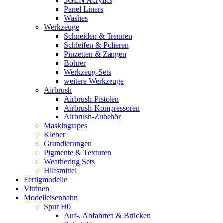
3GEN Acrylics
Panel Liners
Washes
Werkzeuge
Schneiden & Trennen
Schleifen & Polieren
Pinzetten & Zangen
Bohrer
Werkzeug-Sets
weitere Werkzeuge
Airbrush
Airbrush-Pistolen
Airbrush-Kompressoren
Airbrush-Zubehör
Maskingtapes
Kleber
Grundierungen
Pigmente & Texturen
Weathering Sets
Hilfsmittel
Fertigmodelle
Vitrinen
Modelleisenbahn
Spur H0
Auf-, Abfahrten & Brücken