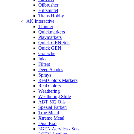
Oilbrusher
Hilfsmittel
Titans Hobby
AK Interactive
Thinner
Quickmarkers
Playmarkers
Quick GEN Sets
Quick GEN
Gouache
Inks
Filters
Deep Shades
Sprays
Real Colors Markers
Real Colors
Weathering
Weathering Stifte
ABT 502 Oils
Spezial-Farben
True Metal
Xtreme Metal
Dual Exo
3GEN Acrylics - Sets