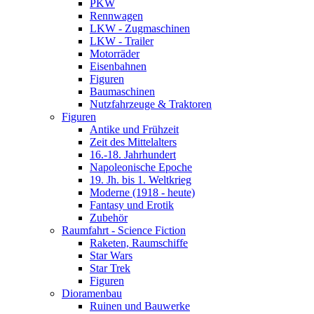
PKW
Rennwagen
LKW - Zugmaschinen
LKW - Trailer
Motorräder
Eisenbahnen
Figuren
Baumaschinen
Nutzfahrzeuge & Traktoren
Figuren
Antike und Frühzeit
Zeit des Mittelalters
16.-18. Jahrhundert
Napoleonische Epoche
19. Jh. bis 1. Weltkrieg
Moderne (1918 - heute)
Fantasy und Erotik
Zubehör
Raumfahrt - Science Fiction
Raketen, Raumschiffe
Star Wars
Star Trek
Figuren
Dioramenbau
Ruinen und Bauwerke