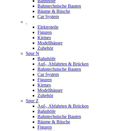
Bahnhöfe
Bahntechnische Bauten
Bäume & Büsche
Car System
Elektroteile
Figuren
Kirmes
Modellhäuser
Zubehör
Spur N
Bahnhöfe
Auf-, Abfahrten & Brücken
Bahntechnische Bauten
Car System
Figuren
Kirmes
Modellhäuser
Zubehör
Spur Z
Auf-, Abfahrten & Brücken
Bahnhöfe
Bahntechnische Bauten
Bäume & Büsche
Figuren