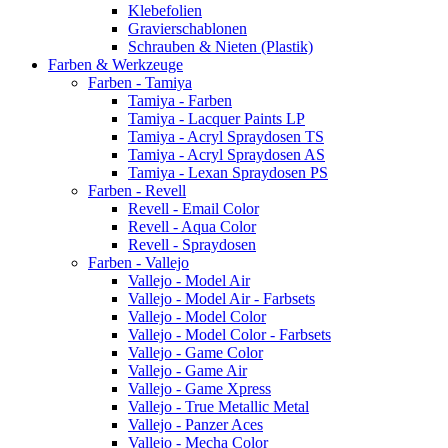
Klebefolien
Gravierschablonen
Schrauben & Nieten (Plastik)
Farben & Werkzeuge
Farben - Tamiya
Tamiya - Farben
Tamiya - Lacquer Paints LP
Tamiya - Acryl Spraydosen TS
Tamiya - Acryl Spraydosen AS
Tamiya - Lexan Spraydosen PS
Farben - Revell
Revell - Email Color
Revell - Aqua Color
Revell - Spraydosen
Farben - Vallejo
Vallejo - Model Air
Vallejo - Model Air - Farbsets
Vallejo - Model Color
Vallejo - Model Color - Farbsets
Vallejo - Game Color
Vallejo - Game Air
Vallejo - Game Xpress
Vallejo - True Metallic Metal
Vallejo - Panzer Aces
Vallejo - Mecha Color