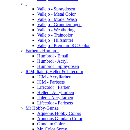
Vallejo - Spraydosen
Vallejo - Metal Color
Vallejo - Model Wash
Vallejo - Grundierungen
Vallejo - Weathering
Vallejo - Traincolor
Vallejo - Hilfsmittel
Vallejo - Premium RC-Color
Farben - Humbrol
Humbrol - Email
Humbrol - Acryl
Humbrol - Spraydosen
ICM, Italeri, Heller & Lifecolor
ICM - Acrylfarben
ICM - Farbsets
Lifecolor - Farben
Heller - Acrylfarben
Italeri - Acrylfarben
Lifecolor - Farbsets
Mr Hobby-Gunze
Aqueous Hobby Colors
Aqueous Gundam Color
Gundam Color
Mr. Color Spray