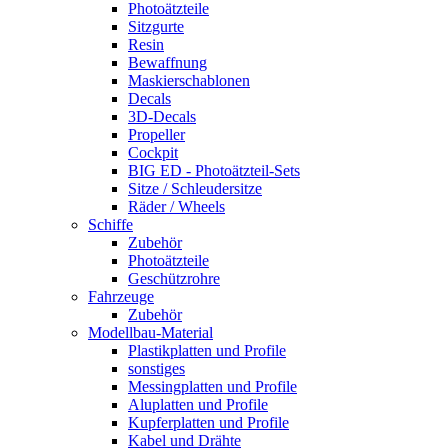
Photoätzteile
Sitzgurte
Resin
Bewaffnung
Maskierschablonen
Decals
3D-Decals
Propeller
Cockpit
BIG ED - Photoätzteil-Sets
Sitze / Schleudersitze
Räder / Wheels
Schiffe
Zubehör
Photoätzteile
Geschützrohre
Fahrzeuge
Zubehör
Modellbau-Material
Plastikplatten und Profile
sonstiges
Messingplatten und Profile
Aluplatten und Profile
Kupferplatten und Profile
Kabel und Drähte