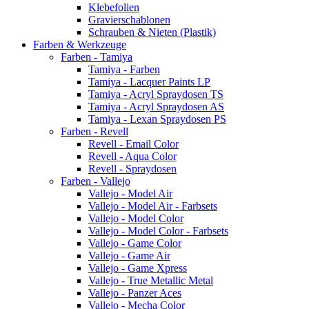
Klebefolien
Gravierschablonen
Schrauben & Nieten (Plastik)
Farben & Werkzeuge
Farben - Tamiya
Tamiya - Farben
Tamiya - Lacquer Paints LP
Tamiya - Acryl Spraydosen TS
Tamiya - Acryl Spraydosen AS
Tamiya - Lexan Spraydosen PS
Farben - Revell
Revell - Email Color
Revell - Aqua Color
Revell - Spraydosen
Farben - Vallejo
Vallejo - Model Air
Vallejo - Model Air - Farbsets
Vallejo - Model Color
Vallejo - Model Color - Farbsets
Vallejo - Game Color
Vallejo - Game Air
Vallejo - Game Xpress
Vallejo - True Metallic Metal
Vallejo - Panzer Aces
Vallejo - Mecha Color