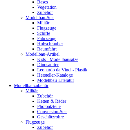
Bases
Vegetation
Zubehör
Modellbau-Sets
Militär
Flugzeuge
Schiffe
Fahrzeuge
Hubschrauber
Raumfahrt
Modellbau-Artikel
Kids - Modellbausätze
Dinosaurier
Leonardo da Vinci - Plastik
Hersteller-Kataloge
Modellbau-Literatur
Modellbauzubehör
Militär
Zubehör
Ketten & Räder
Photoätzteile
Conversion-Sets
Geschützrohre
Flugzeuge
Zubehör