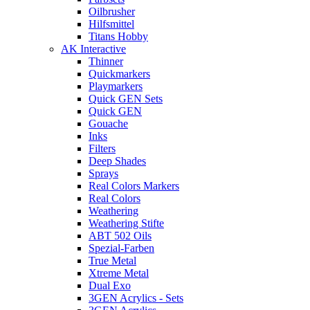
Oilbrusher
Hilfsmittel
Titans Hobby
AK Interactive
Thinner
Quickmarkers
Playmarkers
Quick GEN Sets
Quick GEN
Gouache
Inks
Filters
Deep Shades
Sprays
Real Colors Markers
Real Colors
Weathering
Weathering Stifte
ABT 502 Oils
Spezial-Farben
True Metal
Xtreme Metal
Dual Exo
3GEN Acrylics - Sets