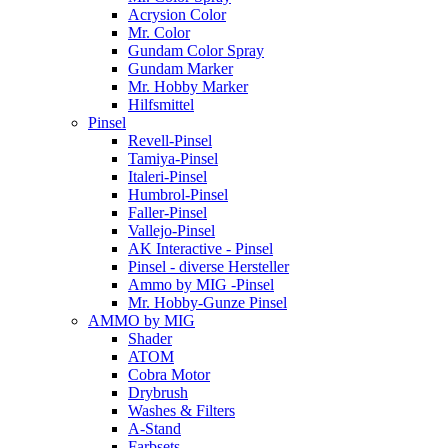
Acrysion Color
Mr. Color
Gundam Color Spray
Gundam Marker
Mr. Hobby Marker
Hilfsmittel
Pinsel
Revell-Pinsel
Tamiya-Pinsel
Italeri-Pinsel
Humbrol-Pinsel
Faller-Pinsel
Vallejo-Pinsel
AK Interactive - Pinsel
Pinsel - diverse Hersteller
Ammo by MIG -Pinsel
Mr. Hobby-Gunze Pinsel
AMMO by MIG
Shader
ATOM
Cobra Motor
Drybrush
Washes & Filters
A-Stand
Farbsets