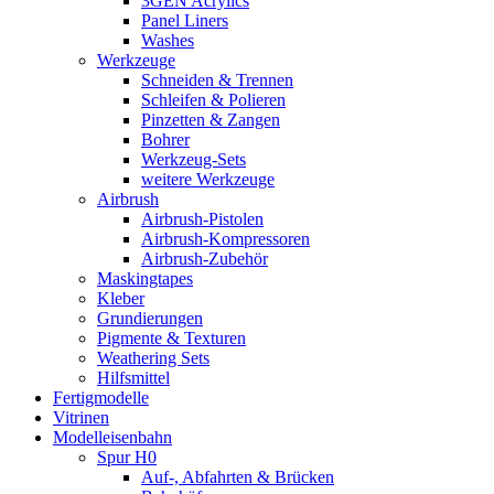
3GEN Acrylics
Panel Liners
Washes
Werkzeuge
Schneiden & Trennen
Schleifen & Polieren
Pinzetten & Zangen
Bohrer
Werkzeug-Sets
weitere Werkzeuge
Airbrush
Airbrush-Pistolen
Airbrush-Kompressoren
Airbrush-Zubehör
Maskingtapes
Kleber
Grundierungen
Pigmente & Texturen
Weathering Sets
Hilfsmittel
Fertigmodelle
Vitrinen
Modelleisenbahn
Spur H0
Auf-, Abfahrten & Brücken