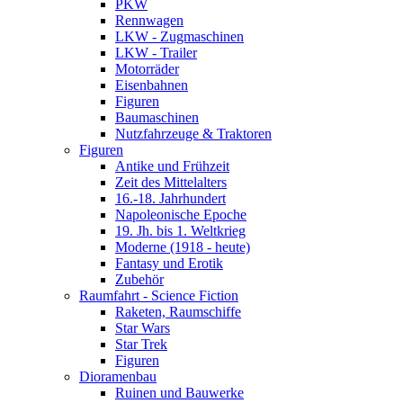
PKW
Rennwagen
LKW - Zugmaschinen
LKW - Trailer
Motorräder
Eisenbahnen
Figuren
Baumaschinen
Nutzfahrzeuge & Traktoren
Figuren
Antike und Frühzeit
Zeit des Mittelalters
16.-18. Jahrhundert
Napoleonische Epoche
19. Jh. bis 1. Weltkrieg
Moderne (1918 - heute)
Fantasy und Erotik
Zubehör
Raumfahrt - Science Fiction
Raketen, Raumschiffe
Star Wars
Star Trek
Figuren
Dioramenbau
Ruinen und Bauwerke