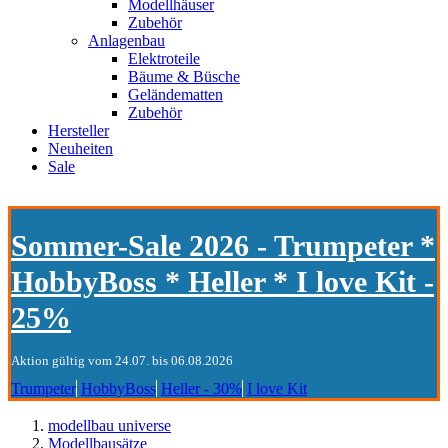
Modellhäuser
Zubehör
Anlagenbau
Elektroteile
Bäume & Büsche
Geländematten
Zubehör
Hersteller
Neuheiten
Sale
Sommer-Sale 2026 - Trumpeter *
HobbyBoss * Heller * I love Kit -
25%
Aktion gültig vom 24.07. bis 06.08.2026
Trumpeter
HobbyBoss
Heller - 30%
I love Kit
modellbau universe
Modellbausätze