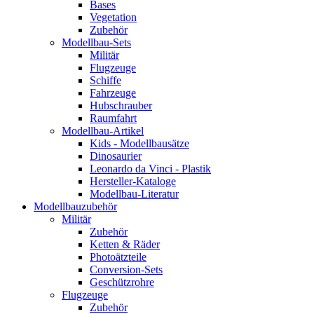
Bases
Vegetation
Zubehör
Modellbau-Sets
Militär
Flugzeuge
Schiffe
Fahrzeuge
Hubschrauber
Raumfahrt
Modellbau-Artikel
Kids - Modellbausätze
Dinosaurier
Leonardo da Vinci - Plastik
Hersteller-Kataloge
Modellbau-Literatur
Modellbauzubehör
Militär
Zubehör
Ketten & Räder
Photoätzteile
Conversion-Sets
Geschützrohre
Flugzeuge
Zubehör