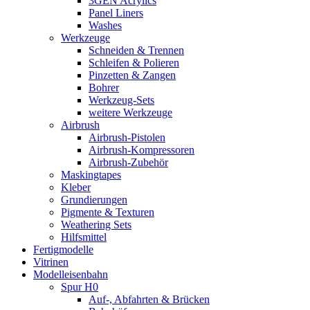
3GEN Acrylics
Panel Liners
Washes
Werkzeuge
Schneiden & Trennen
Schleifen & Polieren
Pinzetten & Zangen
Bohrer
Werkzeug-Sets
weitere Werkzeuge
Airbrush
Airbrush-Pistolen
Airbrush-Kompressoren
Airbrush-Zubehör
Maskingtapes
Kleber
Grundierungen
Pigmente & Texturen
Weathering Sets
Hilfsmittel
Fertigmodelle
Vitrinen
Modelleisenbahn
Spur H0
Auf-, Abfahrten & Brücken