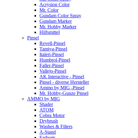
Acrysion Color
Mr. Color
Gundam Color Spray
Gundam Marker
Mr. Hobby Marker
Hilfsmittel
Pinsel
Revell-Pinsel
Tamiya-Pinsel
Italeri-Pinsel
Humbrol-Pinsel
Faller-Pinsel
Vallejo-Pinsel
AK Interactive - Pinsel
Pinsel - diverse Hersteller
Ammo by MIG -Pinsel
Mr. Hobby-Gunze Pinsel
AMMO by MIG
Shader
ATOM
Cobra Motor
Drybrush
Washes & Filters
A-Stand
Farbsets