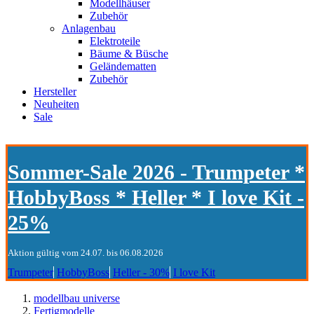
Modellhäuser
Zubehör
Anlagenbau
Elektroteile
Bäume & Büsche
Geländematten
Zubehör
Hersteller
Neuheiten
Sale
Sommer-Sale 2026 - Trumpeter *
HobbyBoss * Heller * I love Kit -
25%
Aktion gültig vom 24.07. bis 06.08.2026
Trumpeter
HobbyBoss
Heller - 30%
I love Kit
modellbau universe
Fertigmodelle