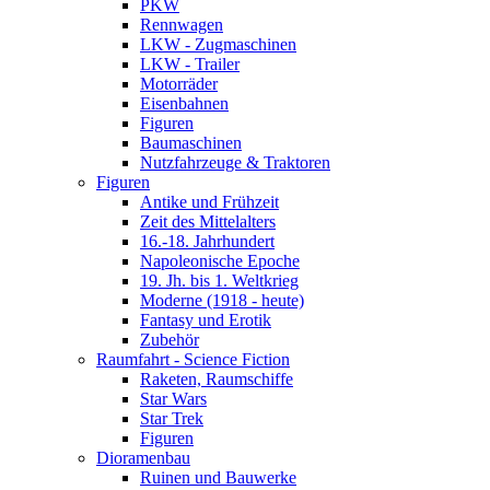
PKW
Rennwagen
LKW - Zugmaschinen
LKW - Trailer
Motorräder
Eisenbahnen
Figuren
Baumaschinen
Nutzfahrzeuge & Traktoren
Figuren
Antike und Frühzeit
Zeit des Mittelalters
16.-18. Jahrhundert
Napoleonische Epoche
19. Jh. bis 1. Weltkrieg
Moderne (1918 - heute)
Fantasy und Erotik
Zubehör
Raumfahrt - Science Fiction
Raketen, Raumschiffe
Star Wars
Star Trek
Figuren
Dioramenbau
Ruinen und Bauwerke