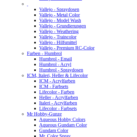
Vallejo - Spraydosen
Vallejo - Metal Color
Vallejo - Model Wash
Vallejo - Grundierungen
Vallejo - Weathering
Vallejo - Traincolor
Vallejo - Hilfsmittel
Vallejo - Premium RC-Color
Farben - Humbrol
Humbrol - Email
Humbrol - Acryl
Humbrol - Spraydosen
ICM, Italeri, Heller & Lifecolor
ICM - Acrylfarben
ICM - Farbsets
Lifecolor - Farben
Heller - Acrylfarben
Italeri - Acrylfarben
Lifecolor - Farbsets
Mr Hobby-Gunze
Aqueous Hobby Colors
Aqueous Gundam Color
Gundam Color
Mr. Color Spray