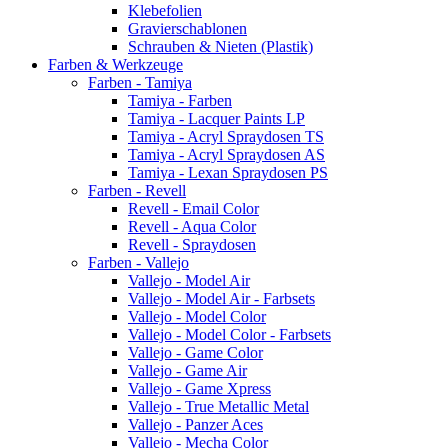
Klebefolien
Gravierschablonen
Schrauben & Nieten (Plastik)
Farben & Werkzeuge
Farben - Tamiya
Tamiya - Farben
Tamiya - Lacquer Paints LP
Tamiya - Acryl Spraydosen TS
Tamiya - Acryl Spraydosen AS
Tamiya - Lexan Spraydosen PS
Farben - Revell
Revell - Email Color
Revell - Aqua Color
Revell - Spraydosen
Farben - Vallejo
Vallejo - Model Air
Vallejo - Model Air - Farbsets
Vallejo - Model Color
Vallejo - Model Color - Farbsets
Vallejo - Game Color
Vallejo - Game Air
Vallejo - Game Xpress
Vallejo - True Metallic Metal
Vallejo - Panzer Aces
Vallejo - Mecha Color