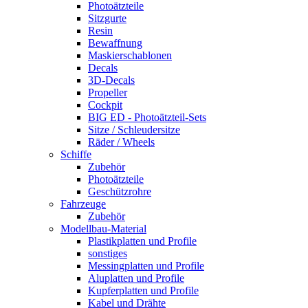
Photoätzteile
Sitzgurte
Resin
Bewaffnung
Maskierschablonen
Decals
3D-Decals
Propeller
Cockpit
BIG ED - Photoätzteil-Sets
Sitze / Schleudersitze
Räder / Wheels
Schiffe
Zubehör
Photoätzteile
Geschützrohre
Fahrzeuge
Zubehör
Modellbau-Material
Plastikplatten und Profile
sonstiges
Messingplatten und Profile
Aluplatten und Profile
Kupferplatten und Profile
Kabel und Drähte