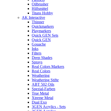
Oilbrusher
Hilfsmittel
Titans Hobby
AK Interactive
Thinner
Quickmarkers
Playmarkers
Quick GEN Sets
Quick GEN
Gouache
Inks
Filters
Deep Shades
Sprays
Real Colors Markers
Real Colors
Weathering
Weathering Stifte
ABT 502 Oils
Spezial-Farben
True Metal
Xtreme Metal
Dual Exo
3GEN Acrylics - Sets