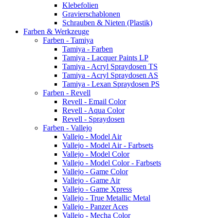
Klebefolien
Gravierschablonen
Schrauben & Nieten (Plastik)
Farben & Werkzeuge
Farben - Tamiya
Tamiya - Farben
Tamiya - Lacquer Paints LP
Tamiya - Acryl Spraydosen TS
Tamiya - Acryl Spraydosen AS
Tamiya - Lexan Spraydosen PS
Farben - Revell
Revell - Email Color
Revell - Aqua Color
Revell - Spraydosen
Farben - Vallejo
Vallejo - Model Air
Vallejo - Model Air - Farbsets
Vallejo - Model Color
Vallejo - Model Color - Farbsets
Vallejo - Game Color
Vallejo - Game Air
Vallejo - Game Xpress
Vallejo - True Metallic Metal
Vallejo - Panzer Aces
Vallejo - Mecha Color