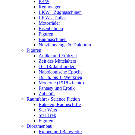
PKW
Rennwagen
LKW - Zugmaschinen
LKW - Trailer
Motorräder
Eisenbahnen
Figuren
Baumaschinen
Nutzfahrzeuge & Traktoren
Figuren
Antike und Frühzeit
Zeit des Mittelalters
16.-18. Jahrhundert
Napoleonische Epoche
19. Jh. bis 1. Weltkrieg
Moderne (1918 - heute)
Fantasy und Erotik
Zubehör
Raumfahrt - Science Fiction
Raketen, Raumschiffe
Star Wars
Star Trek
Figuren
Dioramenbau
Ruinen und Bauwerke