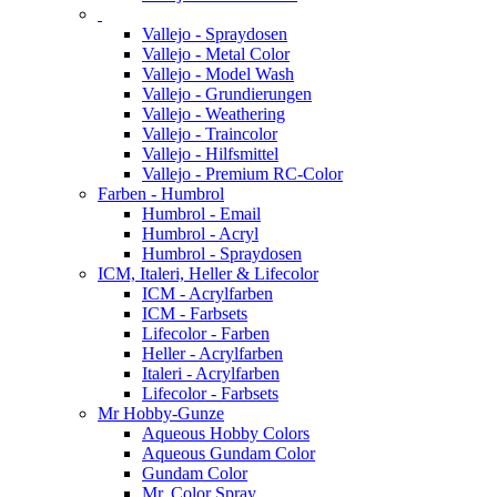
Vallejo - Spraydosen
Vallejo - Metal Color
Vallejo - Model Wash
Vallejo - Grundierungen
Vallejo - Weathering
Vallejo - Traincolor
Vallejo - Hilfsmittel
Vallejo - Premium RC-Color
Farben - Humbrol
Humbrol - Email
Humbrol - Acryl
Humbrol - Spraydosen
ICM, Italeri, Heller & Lifecolor
ICM - Acrylfarben
ICM - Farbsets
Lifecolor - Farben
Heller - Acrylfarben
Italeri - Acrylfarben
Lifecolor - Farbsets
Mr Hobby-Gunze
Aqueous Hobby Colors
Aqueous Gundam Color
Gundam Color
Mr. Color Spray