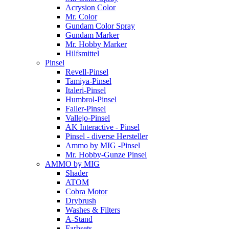
Acrysion Color
Mr. Color
Gundam Color Spray
Gundam Marker
Mr. Hobby Marker
Hilfsmittel
Pinsel
Revell-Pinsel
Tamiya-Pinsel
Italeri-Pinsel
Humbrol-Pinsel
Faller-Pinsel
Vallejo-Pinsel
AK Interactive - Pinsel
Pinsel - diverse Hersteller
Ammo by MIG -Pinsel
Mr. Hobby-Gunze Pinsel
AMMO by MIG
Shader
ATOM
Cobra Motor
Drybrush
Washes & Filters
A-Stand
Farbsets