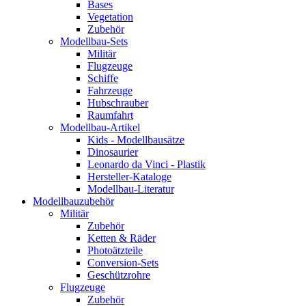
Bases
Vegetation
Zubehör
Modellbau-Sets
Militär
Flugzeuge
Schiffe
Fahrzeuge
Hubschrauber
Raumfahrt
Modellbau-Artikel
Kids - Modellbausätze
Dinosaurier
Leonardo da Vinci - Plastik
Hersteller-Kataloge
Modellbau-Literatur
Modellbauzubehör
Militär
Zubehör
Ketten & Räder
Photoätzteile
Conversion-Sets
Geschützrohre
Flugzeuge
Zubehör