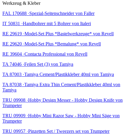
Werkzeug & Kleber
FAL 170688 ·Spezial-Seitenschneider von Faller
IT 50831 ·Handbohrer mit 5 Bohrer von Italeri
RE 29619 ·Model-Set Plus *Bastelwerkzeuge* von Revell
RE 29620 ·Model-Set Plus *Bemalung* von Revell
RE 39604 ·Contacta Professional von Revell
TA 74046 ·Feilen Set (3) von Tamiya
TA 87003 ·Tamiya Cement/Plastikkleber 40ml von Tamiya
TA 87038 ·Tamiya Extra Thin Cement/Plastikkleber 40ml von
Tamiya
TRU 09908 ·Hobby Design Messer - Hobby Design Knife von
Trumpeter
TRU 09909 ·Hobby Mini Razor Saw - Hobby Mini Säge von
Trumpeter
TRU 09957 ·Pinzetten Set / Tweezers set von Trumpeter