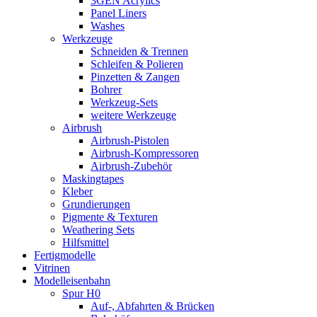
3GEN Acrylics
Panel Liners
Washes
Werkzeuge
Schneiden & Trennen
Schleifen & Polieren
Pinzetten & Zangen
Bohrer
Werkzeug-Sets
weitere Werkzeuge
Airbrush
Airbrush-Pistolen
Airbrush-Kompressoren
Airbrush-Zubehör
Maskingtapes
Kleber
Grundierungen
Pigmente & Texturen
Weathering Sets
Hilfsmittel
Fertigmodelle
Vitrinen
Modelleisenbahn
Spur H0
Auf-, Abfahrten & Brücken