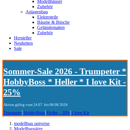
Modellhäuser
Zubehör
Anlagenbau
Elektroteile
Bäume & Büsche
Geländematten
Zubehör
Hersteller
Neuheiten
Sale
Sommer-Sale 2026 - Trumpeter *
HobbyBoss * Heller * I love Kit -
25%
Aktion gültig vom 24.07. bis 06.08.2026
Trumpeter
HobbyBoss
Heller - 30%
I love Kit
modellbau universe
Modellbausätze