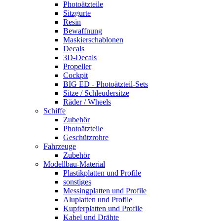
Photoätzteile
Sitzgurte
Resin
Bewaffnung
Maskierschablonen
Decals
3D-Decals
Propeller
Cockpit
BIG ED - Photoätzteil-Sets
Sitze / Schleudersitze
Räder / Wheels
Schiffe
Zubehör
Photoätzteile
Geschützrohre
Fahrzeuge
Zubehör
Modellbau-Material
Plastikplatten und Profile
sonstiges
Messingplatten und Profile
Aluplatten und Profile
Kupferplatten und Profile
Kabel und Drähte