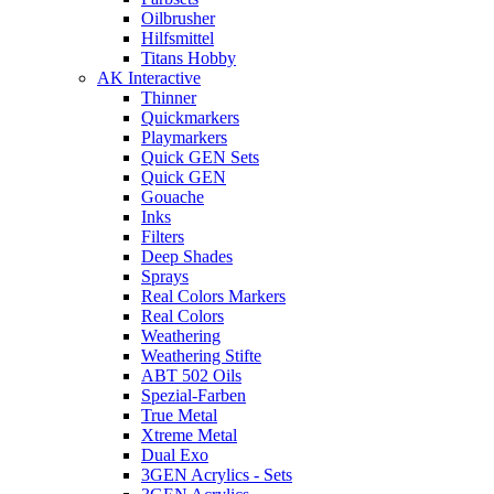
Oilbrusher
Hilfsmittel
Titans Hobby
AK Interactive
Thinner
Quickmarkers
Playmarkers
Quick GEN Sets
Quick GEN
Gouache
Inks
Filters
Deep Shades
Sprays
Real Colors Markers
Real Colors
Weathering
Weathering Stifte
ABT 502 Oils
Spezial-Farben
True Metal
Xtreme Metal
Dual Exo
3GEN Acrylics - Sets