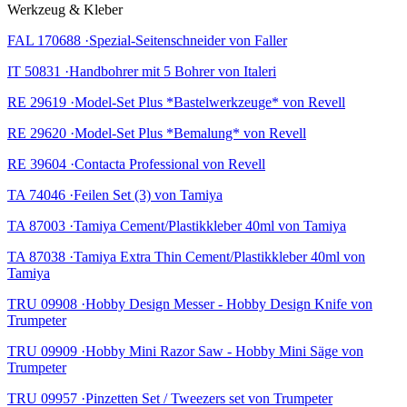
Werkzeug & Kleber
FAL 170688 ·Spezial-Seitenschneider von Faller
IT 50831 ·Handbohrer mit 5 Bohrer von Italeri
RE 29619 ·Model-Set Plus *Bastelwerkzeuge* von Revell
RE 29620 ·Model-Set Plus *Bemalung* von Revell
RE 39604 ·Contacta Professional von Revell
TA 74046 ·Feilen Set (3) von Tamiya
TA 87003 ·Tamiya Cement/Plastikkleber 40ml von Tamiya
TA 87038 ·Tamiya Extra Thin Cement/Plastikkleber 40ml von
Tamiya
TRU 09908 ·Hobby Design Messer - Hobby Design Knife von
Trumpeter
TRU 09909 ·Hobby Mini Razor Saw - Hobby Mini Säge von
Trumpeter
TRU 09957 ·Pinzetten Set / Tweezers set von Trumpeter