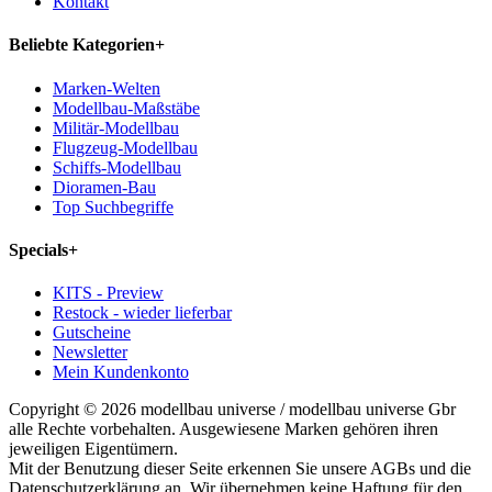
Kontakt
Beliebte Kategorien
+
Marken-Welten
Modellbau-Maßstäbe
Militär-Modellbau
Flugzeug-Modellbau
Schiffs-Modellbau
Dioramen-Bau
Top Suchbegriffe
Specials
+
KITS - Preview
Restock - wieder lieferbar
Gutscheine
Newsletter
Mein Kundenkonto
Copyright © 2026 modellbau universe / modellbau universe Gbr
alle Rechte vorbehalten. Ausgewiesene Marken gehören ihren
jeweiligen Eigentümern.
Mit der Benutzung dieser Seite erkennen Sie unsere AGBs und die
Datenschutzerklärung an. Wir übernehmen keine Haftung für den