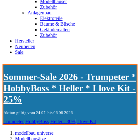
Modellhäuser
Zubehör
Anlagenbau
Elektroteile
Bäume & Büsche
Geländematten
Zubehör
Hersteller
Neuheiten
Sale
Sommer-Sale 2026 - Trumpeter *
HobbyBoss * Heller * I love Kit -
25%
Aktion gültig vom 24.07. bis 06.08.2026
Trumpeter
HobbyBoss
Heller - 30%
I love Kit
modellbau universe
Modellbausätze