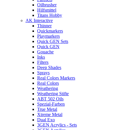
Oilbrusher
Hilfsmittel
Titans Hobby
AK Interactive
Thinner
Quickmarkers
Playmarkers
Quick GEN Sets
Quick GEN
Gouache
Inks
Filters
Deep Shades
Sprays
Real Colors Markers
Real Colors
Weathering
Weathering Stifte
ABT 502 Oils
Spezial-Farben
True Metal
Xtreme Metal
Dual Exo
3GEN Acrylics - Sets