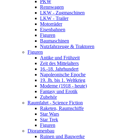
PKW
Rennwagen
LKW - Zugmaschinen
LKW - Trailer
Motorräder
Eisenbahnen
Figuren
Baumaschinen
Nutzfahrzeuge & Traktoren
Figuren
Antike und Frühzeit
Zeit des Mittelalters
16.-18. Jahrhundert
Napoleonische Epoche
19. Jh. bis 1. Weltkrieg
Moderne (1918 - heute)
Fantasy und Erotik
Zubehör
Raumfahrt - Science Fiction
Raketen, Raumschiffe
Star Wars
Star Trek
Figuren
Dioramenbau
Ruinen und Bauwerke