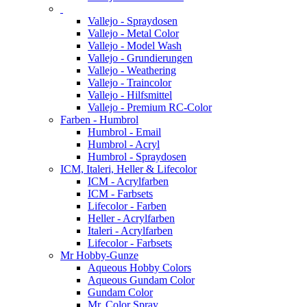
Vallejo - Spraydosen
Vallejo - Metal Color
Vallejo - Model Wash
Vallejo - Grundierungen
Vallejo - Weathering
Vallejo - Traincolor
Vallejo - Hilfsmittel
Vallejo - Premium RC-Color
Farben - Humbrol
Humbrol - Email
Humbrol - Acryl
Humbrol - Spraydosen
ICM, Italeri, Heller & Lifecolor
ICM - Acrylfarben
ICM - Farbsets
Lifecolor - Farben
Heller - Acrylfarben
Italeri - Acrylfarben
Lifecolor - Farbsets
Mr Hobby-Gunze
Aqueous Hobby Colors
Aqueous Gundam Color
Gundam Color
Mr. Color Spray