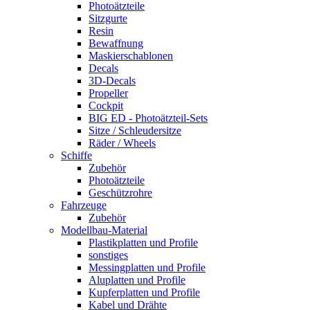
Photoätzteile
Sitzgurte
Resin
Bewaffnung
Maskierschablonen
Decals
3D-Decals
Propeller
Cockpit
BIG ED - Photoätzteil-Sets
Sitze / Schleudersitze
Räder / Wheels
Schiffe
Zubehör
Photoätzteile
Geschützrohre
Fahrzeuge
Zubehör
Modellbau-Material
Plastikplatten und Profile
sonstiges
Messingplatten und Profile
Aluplatten und Profile
Kupferplatten und Profile
Kabel und Drähte