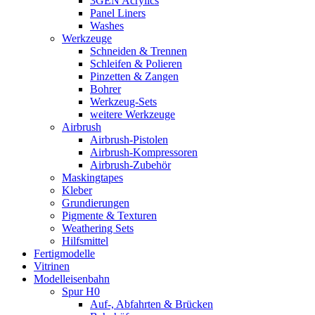
3GEN Acrylics
Panel Liners
Washes
Werkzeuge
Schneiden & Trennen
Schleifen & Polieren
Pinzetten & Zangen
Bohrer
Werkzeug-Sets
weitere Werkzeuge
Airbrush
Airbrush-Pistolen
Airbrush-Kompressoren
Airbrush-Zubehör
Maskingtapes
Kleber
Grundierungen
Pigmente & Texturen
Weathering Sets
Hilfsmittel
Fertigmodelle
Vitrinen
Modelleisenbahn
Spur H0
Auf-, Abfahrten & Brücken