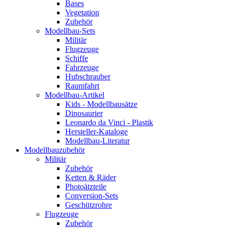
Bases
Vegetation
Zubehör
Modellbau-Sets
Militär
Flugzeuge
Schiffe
Fahrzeuge
Hubschrauber
Raumfahrt
Modellbau-Artikel
Kids - Modellbausätze
Dinosaurier
Leonardo da Vinci - Plastik
Hersteller-Kataloge
Modellbau-Literatur
Modellbauzubehör
Militär
Zubehör
Ketten & Räder
Photoätzteile
Conversion-Sets
Geschützrohre
Flugzeuge
Zubehör