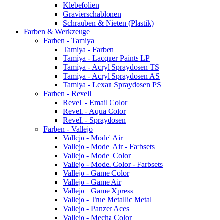
Klebefolien
Gravierschablonen
Schrauben & Nieten (Plastik)
Farben & Werkzeuge
Farben - Tamiya
Tamiya - Farben
Tamiya - Lacquer Paints LP
Tamiya - Acryl Spraydosen TS
Tamiya - Acryl Spraydosen AS
Tamiya - Lexan Spraydosen PS
Farben - Revell
Revell - Email Color
Revell - Aqua Color
Revell - Spraydosen
Farben - Vallejo
Vallejo - Model Air
Vallejo - Model Air - Farbsets
Vallejo - Model Color
Vallejo - Model Color - Farbsets
Vallejo - Game Color
Vallejo - Game Air
Vallejo - Game Xpress
Vallejo - True Metallic Metal
Vallejo - Panzer Aces
Vallejo - Mecha Color