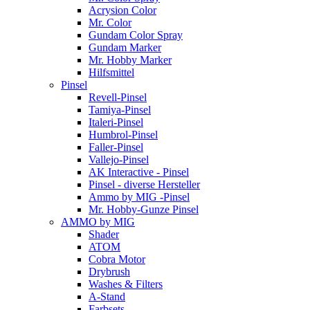
Acrysion Color
Mr. Color
Gundam Color Spray
Gundam Marker
Mr. Hobby Marker
Hilfsmittel
Pinsel
Revell-Pinsel
Tamiya-Pinsel
Italeri-Pinsel
Humbrol-Pinsel
Faller-Pinsel
Vallejo-Pinsel
AK Interactive - Pinsel
Pinsel - diverse Hersteller
Ammo by MIG -Pinsel
Mr. Hobby-Gunze Pinsel
AMMO by MIG
Shader
ATOM
Cobra Motor
Drybrush
Washes & Filters
A-Stand
Farbsets