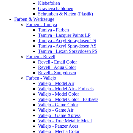
Klebefolien
Gravierschablonen
Schrauben & Nieten (Plastik)
Farben & Werkzeuge
Farben - Tamiya
Tamiya - Farben
Tamiya - Lacquer Paints LP
Tamiya - Acryl Spraydosen TS
Tamiya - Acryl Spraydosen AS
Tamiya - Lexan Spraydosen PS
Farben - Revell
Revell - Email Color
Revell - Aqua Color
Revell - Spraydosen
Farben - Vallejo
Vallejo - Model Air
Vallejo - Model Air - Farbsets
Vallejo - Model Color
Vallejo - Model Color - Farbsets
Vallejo - Game Color
Vallejo - Game Air
Vallejo - Game Xpress
Vallejo - True Metallic Metal
Vallejo - Panzer Aces
Vallejo - Mecha Color