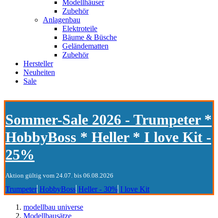
Modellhäuser
Zubehör
Anlagenbau
Elektroteile
Bäume & Büsche
Geländematten
Zubehör
Hersteller
Neuheiten
Sale
Sommer-Sale 2026 - Trumpeter *
HobbyBoss * Heller * I love Kit -
25%
Aktion gültig vom 24.07. bis 06.08.2026
Trumpeter
HobbyBoss
Heller - 30%
I love Kit
modellbau universe
Modellbausätze