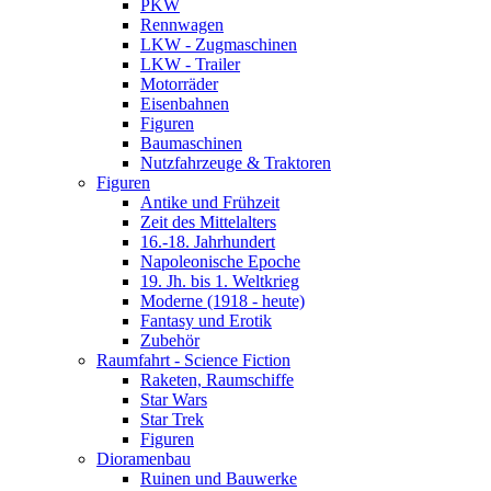
PKW
Rennwagen
LKW - Zugmaschinen
LKW - Trailer
Motorräder
Eisenbahnen
Figuren
Baumaschinen
Nutzfahrzeuge & Traktoren
Figuren
Antike und Frühzeit
Zeit des Mittelalters
16.-18. Jahrhundert
Napoleonische Epoche
19. Jh. bis 1. Weltkrieg
Moderne (1918 - heute)
Fantasy und Erotik
Zubehör
Raumfahrt - Science Fiction
Raketen, Raumschiffe
Star Wars
Star Trek
Figuren
Dioramenbau
Ruinen und Bauwerke