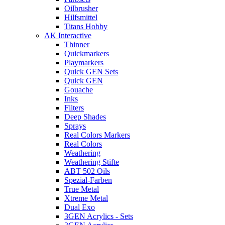
Oilbrusher
Hilfsmittel
Titans Hobby
AK Interactive
Thinner
Quickmarkers
Playmarkers
Quick GEN Sets
Quick GEN
Gouache
Inks
Filters
Deep Shades
Sprays
Real Colors Markers
Real Colors
Weathering
Weathering Stifte
ABT 502 Oils
Spezial-Farben
True Metal
Xtreme Metal
Dual Exo
3GEN Acrylics - Sets