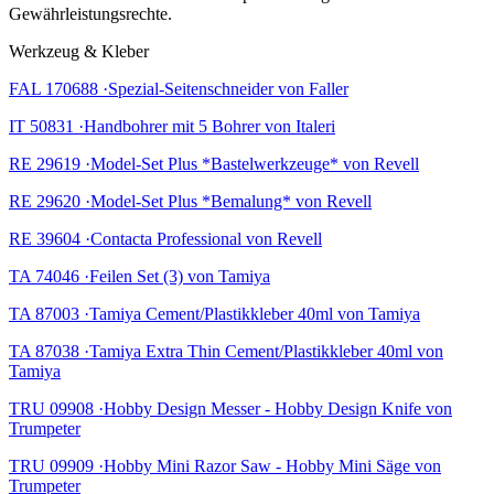
Gewährleistungsrechte.
Werkzeug & Kleber
FAL 170688 ·Spezial-Seitenschneider von Faller
IT 50831 ·Handbohrer mit 5 Bohrer von Italeri
RE 29619 ·Model-Set Plus *Bastelwerkzeuge* von Revell
RE 29620 ·Model-Set Plus *Bemalung* von Revell
RE 39604 ·Contacta Professional von Revell
TA 74046 ·Feilen Set (3) von Tamiya
TA 87003 ·Tamiya Cement/Plastikkleber 40ml von Tamiya
TA 87038 ·Tamiya Extra Thin Cement/Plastikkleber 40ml von
Tamiya
TRU 09908 ·Hobby Design Messer - Hobby Design Knife von
Trumpeter
TRU 09909 ·Hobby Mini Razor Saw - Hobby Mini Säge von
Trumpeter