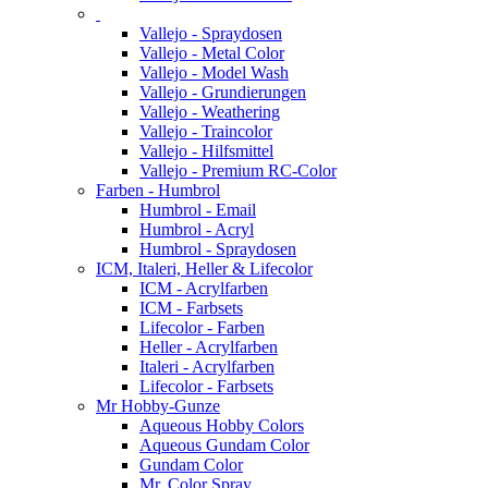
Vallejo - Spraydosen
Vallejo - Metal Color
Vallejo - Model Wash
Vallejo - Grundierungen
Vallejo - Weathering
Vallejo - Traincolor
Vallejo - Hilfsmittel
Vallejo - Premium RC-Color
Farben - Humbrol
Humbrol - Email
Humbrol - Acryl
Humbrol - Spraydosen
ICM, Italeri, Heller & Lifecolor
ICM - Acrylfarben
ICM - Farbsets
Lifecolor - Farben
Heller - Acrylfarben
Italeri - Acrylfarben
Lifecolor - Farbsets
Mr Hobby-Gunze
Aqueous Hobby Colors
Aqueous Gundam Color
Gundam Color
Mr. Color Spray