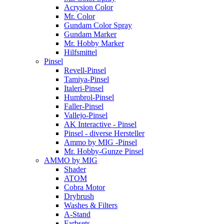
Acrysion Color
Mr. Color
Gundam Color Spray
Gundam Marker
Mr. Hobby Marker
Hilfsmittel
Pinsel
Revell-Pinsel
Tamiya-Pinsel
Italeri-Pinsel
Humbrol-Pinsel
Faller-Pinsel
Vallejo-Pinsel
AK Interactive - Pinsel
Pinsel - diverse Hersteller
Ammo by MIG -Pinsel
Mr. Hobby-Gunze Pinsel
AMMO by MIG
Shader
ATOM
Cobra Motor
Drybrush
Washes & Filters
A-Stand
Farbsets