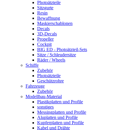
Photoätzteile
Sitzgurte
Resin
Bewaffnung
Maskierschablonen
Decals
3D-Decals
Propeller
Cockpit
BIG ED - Photoätzteil-Sets
Sitze / Schleudersitze
Räder / Wheels
Schiffe
Zubehör
Photoätzteile
Geschützrohre
Fahrzeuge
Zubehör
Modellbau-Material
Plastikplatten und Profile
sonstiges
Messingplatten und Profile
Aluplatten und Profile
Kupferplatten und Profile
Kabel und Drähte