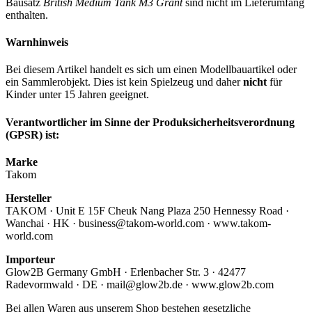
Bausatz
British Medium Tank M3 Grant
sind nicht im Lieferumfang
enthalten.
Warnhinweis
Bei diesem Artikel handelt es sich um einen Modellbauartikel oder
ein Sammlerobjekt. Dies ist kein Spielzeug und daher
nicht
für
Kinder unter 15 Jahren geeignet.
Verantwortlicher im Sinne der Produksicherheitsverordnung
(GPSR) ist:
Marke
Takom
Hersteller
TAKOM · Unit E 15F Cheuk Nang Plaza 250 Hennessy Road ·
Wanchai · HK · business@takom-world.com · www.takom-
world.com
Importeur
Glow2B Germany GmbH · Erlenbacher Str. 3 · 42477
Radevormwald · DE · mail@glow2b.de · www.glow2b.com
Bei allen Waren aus unserem Shop bestehen gesetzliche