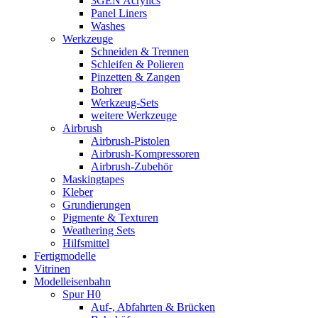
3GEN Acrylics
Panel Liners
Washes
Werkzeuge
Schneiden & Trennen
Schleifen & Polieren
Pinzetten & Zangen
Bohrer
Werkzeug-Sets
weitere Werkzeuge
Airbrush
Airbrush-Pistolen
Airbrush-Kompressoren
Airbrush-Zubehör
Maskingtapes
Kleber
Grundierungen
Pigmente & Texturen
Weathering Sets
Hilfsmittel
Fertigmodelle
Vitrinen
Modelleisenbahn
Spur H0
Auf-, Abfahrten & Brücken