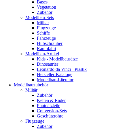
Bases
Vegetation
Zubehör
Modellbau-Sets
Militär
Flugzeuge
Schiffe
Fahrzeuge
Hubschrauber
Raumfahrt
Modellbau-Artikel
Kids - Modellbausätze
Dinosaurier
Leonardo da Vinci - Plastik
Hersteller-Kataloge
Modellbau-Literatur
Modellbauzubehör
Militär
Zubehör
Ketten & Räder
Photoätzteile
Conversion-Sets
Geschützrohre
Flugzeuge
Zubehör