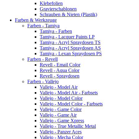
Klebefolien
Gravierschablonen
Schrauben & Nieten (Plastik)
Farben & Werkzeuge
Farben - Tamiya
Tamiya - Farben
Tamiya - Lacquer Paints LP
Tamiya - Acryl Spraydosen TS
Tamiya - Acryl Spraydosen AS
Tamiya - Lexan Spraydosen PS
Farben - Revell
Revell - Email Color
Revell - Aqua Color
Revell - Spraydosen
Farben - Vallejo
Vallejo - Model Air
Vallejo - Model Air - Farbsets
Vallejo - Model Color
Vallejo - Model Color - Farbsets
Vallejo - Game Color
Vallejo - Game Air
Vallejo - Game Xpress
Vallejo - True Metallic Metal
Vallejo - Panzer Aces
Vallejo - Mecha Color