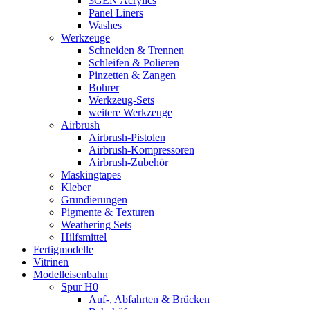
3GEN Acrylics
Panel Liners
Washes
Werkzeuge
Schneiden & Trennen
Schleifen & Polieren
Pinzetten & Zangen
Bohrer
Werkzeug-Sets
weitere Werkzeuge
Airbrush
Airbrush-Pistolen
Airbrush-Kompressoren
Airbrush-Zubehör
Maskingtapes
Kleber
Grundierungen
Pigmente & Texturen
Weathering Sets
Hilfsmittel
Fertigmodelle
Vitrinen
Modelleisenbahn
Spur H0
Auf-, Abfahrten & Brücken