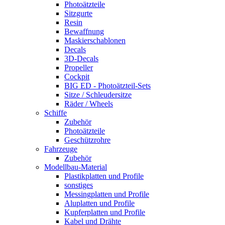
Photoätzteile
Sitzgurte
Resin
Bewaffnung
Maskierschablonen
Decals
3D-Decals
Propeller
Cockpit
BIG ED - Photoätzteil-Sets
Sitze / Schleudersitze
Räder / Wheels
Schiffe
Zubehör
Photoätzteile
Geschützrohre
Fahrzeuge
Zubehör
Modellbau-Material
Plastikplatten und Profile
sonstiges
Messingplatten und Profile
Aluplatten und Profile
Kupferplatten und Profile
Kabel und Drähte