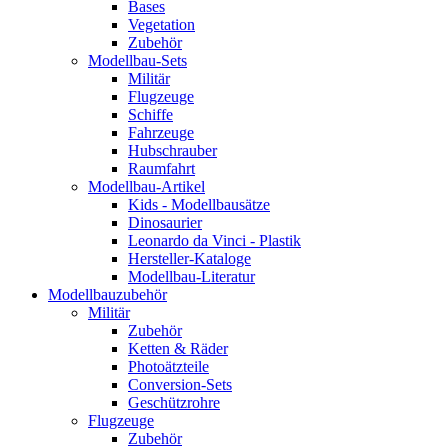
Bases
Vegetation
Zubehör
Modellbau-Sets
Militär
Flugzeuge
Schiffe
Fahrzeuge
Hubschrauber
Raumfahrt
Modellbau-Artikel
Kids - Modellbausätze
Dinosaurier
Leonardo da Vinci - Plastik
Hersteller-Kataloge
Modellbau-Literatur
Modellbauzubehör
Militär
Zubehör
Ketten & Räder
Photoätzteile
Conversion-Sets
Geschützrohre
Flugzeuge
Zubehör