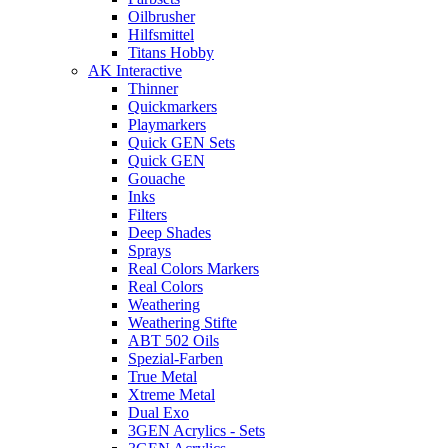
Oilbrusher
Hilfsmittel
Titans Hobby
AK Interactive
Thinner
Quickmarkers
Playmarkers
Quick GEN Sets
Quick GEN
Gouache
Inks
Filters
Deep Shades
Sprays
Real Colors Markers
Real Colors
Weathering
Weathering Stifte
ABT 502 Oils
Spezial-Farben
True Metal
Xtreme Metal
Dual Exo
3GEN Acrylics - Sets