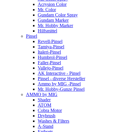
Acrysion Color
Mr. Color
Gundam Color Spray
Gundam Marker
Mr. Hobby Marker
Hilfsmittel
Pinsel
Revell-Pinsel
Tamiya-Pinsel
Italeri-Pinsel
Humbrol-Pinsel
Faller-Pinsel
Vallejo-Pinsel
AK Interactive - Pinsel
Pinsel - diverse Hersteller
Ammo by MIG -Pinsel
Mr. Hobby-Gunze Pinsel
AMMO by MIG
Shader
ATOM
Cobra Motor
Drybrush
Washes & Filters
A-Stand
Farbsets