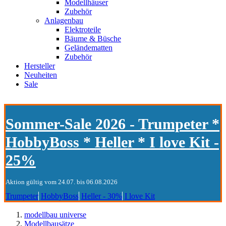
Modellhäuser
Zubehör
Anlagenbau
Elektroteile
Bäume & Büsche
Geländematten
Zubehör
Hersteller
Neuheiten
Sale
Sommer-Sale 2026 - Trumpeter *
HobbyBoss * Heller * I love Kit -
25%
Aktion gültig vom 24.07. bis 06.08.2026
Trumpeter
HobbyBoss
Heller - 30%
I love Kit
modellbau universe
Modellbausätze