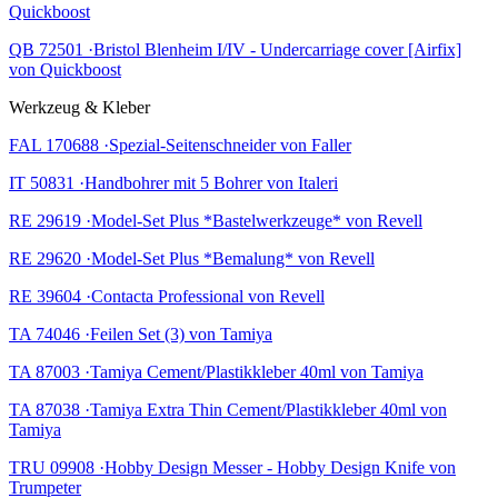
Quickboost
QB 72501 ·Bristol Blenheim I/IV - Undercarriage cover [Airfix]
von Quickboost
Werkzeug & Kleber
FAL 170688 ·Spezial-Seitenschneider von Faller
IT 50831 ·Handbohrer mit 5 Bohrer von Italeri
RE 29619 ·Model-Set Plus *Bastelwerkzeuge* von Revell
RE 29620 ·Model-Set Plus *Bemalung* von Revell
RE 39604 ·Contacta Professional von Revell
TA 74046 ·Feilen Set (3) von Tamiya
TA 87003 ·Tamiya Cement/Plastikkleber 40ml von Tamiya
TA 87038 ·Tamiya Extra Thin Cement/Plastikkleber 40ml von
Tamiya
TRU 09908 ·Hobby Design Messer - Hobby Design Knife von
Trumpeter