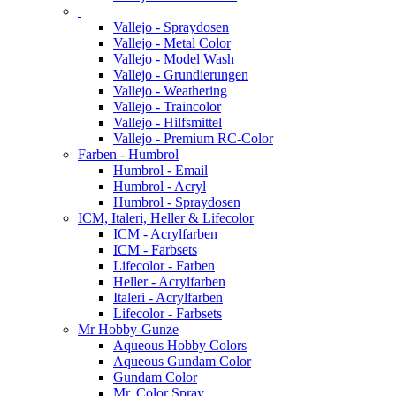
Vallejo - Spraydosen
Vallejo - Metal Color
Vallejo - Model Wash
Vallejo - Grundierungen
Vallejo - Weathering
Vallejo - Traincolor
Vallejo - Hilfsmittel
Vallejo - Premium RC-Color
Farben - Humbrol
Humbrol - Email
Humbrol - Acryl
Humbrol - Spraydosen
ICM, Italeri, Heller & Lifecolor
ICM - Acrylfarben
ICM - Farbsets
Lifecolor - Farben
Heller - Acrylfarben
Italeri - Acrylfarben
Lifecolor - Farbsets
Mr Hobby-Gunze
Aqueous Hobby Colors
Aqueous Gundam Color
Gundam Color
Mr. Color Spray