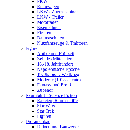
PKW
Rennwagen
LKW - Zugmaschinen
LKW - Trailer
Motorräder
Eisenbahnen
Figuren
Baumaschinen
Nutzfahrzeuge & Traktoren
Figuren
Antike und Frühzeit
Zeit des Mittelalters
16.-18. Jahrhundert
Napoleonische Epoche
19. Jh. bis 1. Weltkrieg
Moderne (1918 - heute)
Fantasy und Erotik
Zubehör
Raumfahrt - Science Fiction
Raketen, Raumschiffe
Star Wars
Star Trek
Figuren
Dioramenbau
Ruinen und Bauwerke