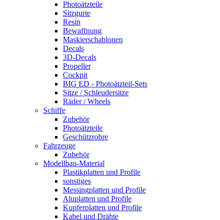
Photoätzteile
Sitzgurte
Resin
Bewaffnung
Maskierschablonen
Decals
3D-Decals
Propeller
Cockpit
BIG ED - Photoätzteil-Sets
Sitze / Schleudersitze
Räder / Wheels
Schiffe
Zubehör
Photoätzteile
Geschützrohre
Fahrzeuge
Zubehör
Modellbau-Material
Plastikplatten und Profile
sonstiges
Messingplatten und Profile
Aluplatten und Profile
Kupferplatten und Profile
Kabel und Drähte