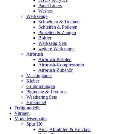
3GEN Acrylics
Panel Liners
Washes
Werkzeuge
Schneiden & Trennen
Schleifen & Polieren
Pinzetten & Zangen
Bohrer
Werkzeug-Sets
weitere Werkzeuge
Airbrush
Airbrush-Pistolen
Airbrush-Kompressoren
Airbrush-Zubehör
Maskingtapes
Kleber
Grundierungen
Pigmente & Texturen
Weathering Sets
Hilfsmittel
Fertigmodelle
Vitrinen
Modelleisenbahn
Spur H0
Auf-, Abfahrten & Brücken