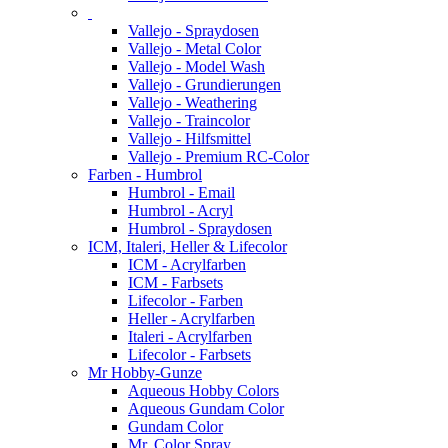
Vallejo - Spraydosen
Vallejo - Metal Color
Vallejo - Model Wash
Vallejo - Grundierungen
Vallejo - Weathering
Vallejo - Traincolor
Vallejo - Hilfsmittel
Vallejo - Premium RC-Color
Farben - Humbrol
Humbrol - Email
Humbrol - Acryl
Humbrol - Spraydosen
ICM, Italeri, Heller & Lifecolor
ICM - Acrylfarben
ICM - Farbsets
Lifecolor - Farben
Heller - Acrylfarben
Italeri - Acrylfarben
Lifecolor - Farbsets
Mr Hobby-Gunze
Aqueous Hobby Colors
Aqueous Gundam Color
Gundam Color
Mr. Color Spray