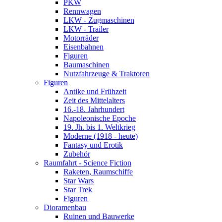
PKW
Rennwagen
LKW - Zugmaschinen
LKW - Trailer
Motorräder
Eisenbahnen
Figuren
Baumaschinen
Nutzfahrzeuge & Traktoren
Figuren
Antike und Frühzeit
Zeit des Mittelalters
16.-18. Jahrhundert
Napoleonische Epoche
19. Jh. bis 1. Weltkrieg
Moderne (1918 - heute)
Fantasy und Erotik
Zubehör
Raumfahrt - Science Fiction
Raketen, Raumschiffe
Star Wars
Star Trek
Figuren
Dioramenbau
Ruinen und Bauwerke