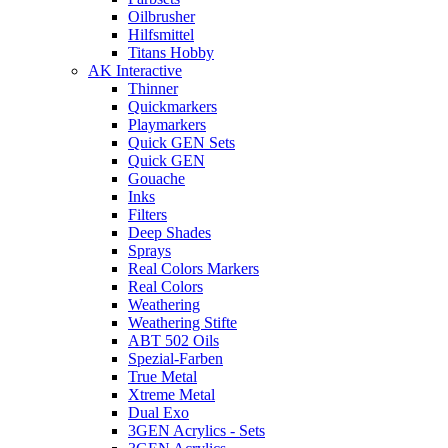
Oilbrusher
Hilfsmittel
Titans Hobby
AK Interactive
Thinner
Quickmarkers
Playmarkers
Quick GEN Sets
Quick GEN
Gouache
Inks
Filters
Deep Shades
Sprays
Real Colors Markers
Real Colors
Weathering
Weathering Stifte
ABT 502 Oils
Spezial-Farben
True Metal
Xtreme Metal
Dual Exo
3GEN Acrylics - Sets