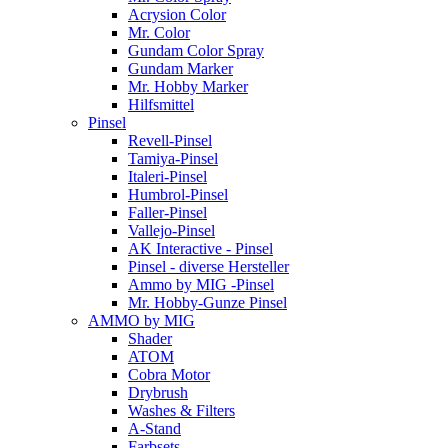
Acrysion Color
Mr. Color
Gundam Color Spray
Gundam Marker
Mr. Hobby Marker
Hilfsmittel
Pinsel
Revell-Pinsel
Tamiya-Pinsel
Italeri-Pinsel
Humbrol-Pinsel
Faller-Pinsel
Vallejo-Pinsel
AK Interactive - Pinsel
Pinsel - diverse Hersteller
Ammo by MIG -Pinsel
Mr. Hobby-Gunze Pinsel
AMMO by MIG
Shader
ATOM
Cobra Motor
Drybrush
Washes & Filters
A-Stand
Farbsets