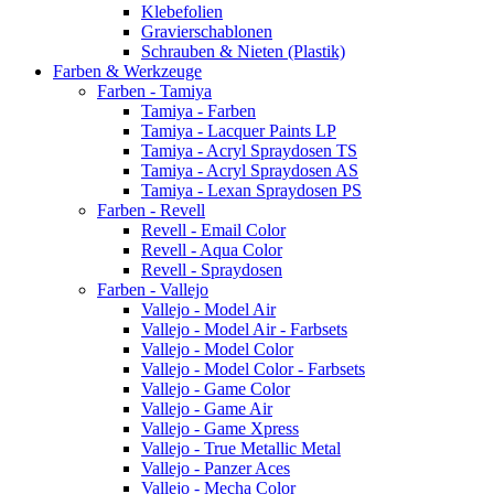
Klebefolien
Gravierschablonen
Schrauben & Nieten (Plastik)
Farben & Werkzeuge
Farben - Tamiya
Tamiya - Farben
Tamiya - Lacquer Paints LP
Tamiya - Acryl Spraydosen TS
Tamiya - Acryl Spraydosen AS
Tamiya - Lexan Spraydosen PS
Farben - Revell
Revell - Email Color
Revell - Aqua Color
Revell - Spraydosen
Farben - Vallejo
Vallejo - Model Air
Vallejo - Model Air - Farbsets
Vallejo - Model Color
Vallejo - Model Color - Farbsets
Vallejo - Game Color
Vallejo - Game Air
Vallejo - Game Xpress
Vallejo - True Metallic Metal
Vallejo - Panzer Aces
Vallejo - Mecha Color