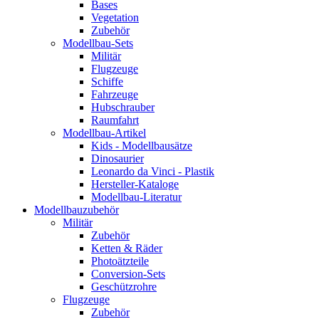
Bases
Vegetation
Zubehör
Modellbau-Sets
Militär
Flugzeuge
Schiffe
Fahrzeuge
Hubschrauber
Raumfahrt
Modellbau-Artikel
Kids - Modellbausätze
Dinosaurier
Leonardo da Vinci - Plastik
Hersteller-Kataloge
Modellbau-Literatur
Modellbauzubehör
Militär
Zubehör
Ketten & Räder
Photoätzteile
Conversion-Sets
Geschützrohre
Flugzeuge
Zubehör