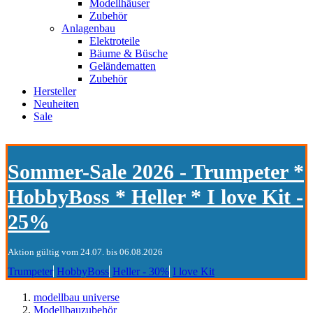
Modellhäuser
Zubehör
Anlagenbau
Elektroteile
Bäume & Büsche
Geländematten
Zubehör
Hersteller
Neuheiten
Sale
Sommer-Sale 2026 - Trumpeter *
HobbyBoss * Heller * I love Kit -
25%
Aktion gültig vom 24.07. bis 06.08.2026
Trumpeter
HobbyBoss
Heller - 30%
I love Kit
modellbau universe
Modellbauzubehör