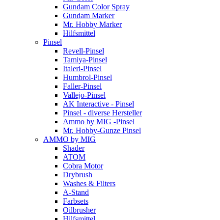
Gundam Color Spray
Gundam Marker
Mr. Hobby Marker
Hilfsmittel
Pinsel
Revell-Pinsel
Tamiya-Pinsel
Italeri-Pinsel
Humbrol-Pinsel
Faller-Pinsel
Vallejo-Pinsel
AK Interactive - Pinsel
Pinsel - diverse Hersteller
Ammo by MIG -Pinsel
Mr. Hobby-Gunze Pinsel
AMMO by MIG
Shader
ATOM
Cobra Motor
Drybrush
Washes & Filters
A-Stand
Farbsets
Oilbrusher
Hilfsmittel