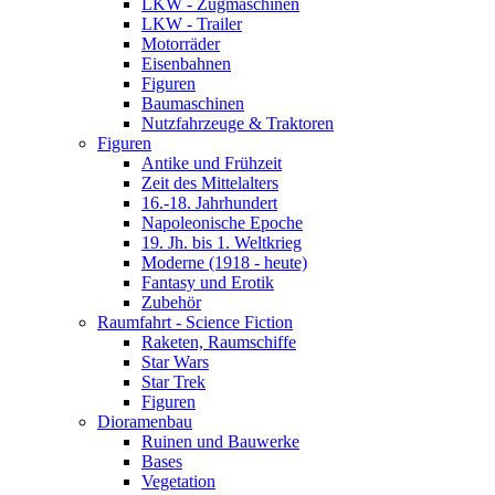
LKW - Zugmaschinen
LKW - Trailer
Motorräder
Eisenbahnen
Figuren
Baumaschinen
Nutzfahrzeuge & Traktoren
Figuren
Antike und Frühzeit
Zeit des Mittelalters
16.-18. Jahrhundert
Napoleonische Epoche
19. Jh. bis 1. Weltkrieg
Moderne (1918 - heute)
Fantasy und Erotik
Zubehör
Raumfahrt - Science Fiction
Raketen, Raumschiffe
Star Wars
Star Trek
Figuren
Dioramenbau
Ruinen und Bauwerke
Bases
Vegetation