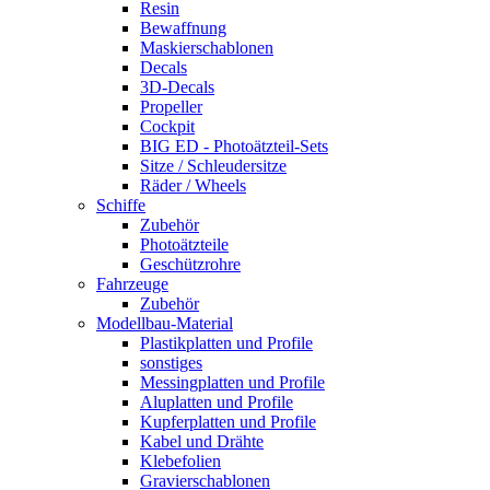
Resin
Bewaffnung
Maskierschablonen
Decals
3D-Decals
Propeller
Cockpit
BIG ED - Photoätzteil-Sets
Sitze / Schleudersitze
Räder / Wheels
Schiffe
Zubehör
Photoätzteile
Geschützrohre
Fahrzeuge
Zubehör
Modellbau-Material
Plastikplatten und Profile
sonstiges
Messingplatten und Profile
Aluplatten und Profile
Kupferplatten und Profile
Kabel und Drähte
Klebefolien
Gravierschablonen