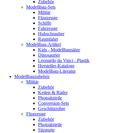
Zubehör
Modellbau-Sets
Militär
Flugzeuge
Schiffe
Fahrzeuge
Hubschrauber
Raumfahrt
Modellbau-Artikel
Kids - Modellbausätze
Dinosaurier
Leonardo da Vinci - Plastik
Hersteller-Kataloge
Modellbau-Literatur
Modellbauzubehör
Militär
Zubehör
Ketten & Räder
Photoätzteile
Conversion-Sets
Geschützrohre
Flugzeuge
Zubehör
Photoätzteile
Sitzgurte