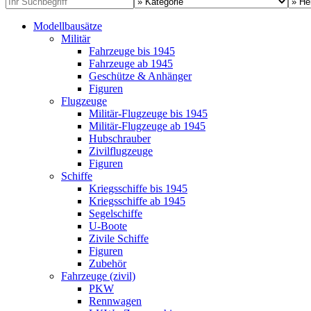
Modellbausätze
Militär
Fahrzeuge bis 1945
Fahrzeuge ab 1945
Geschütze & Anhänger
Figuren
Flugzeuge
Militär-Flugzeuge bis 1945
Militär-Flugzeuge ab 1945
Hubschrauber
Zivilflugzeuge
Figuren
Schiffe
Kriegsschiffe bis 1945
Kriegsschiffe ab 1945
Segelschiffe
U-Boote
Zivile Schiffe
Figuren
Zubehör
Fahrzeuge (zivil)
PKW
Rennwagen