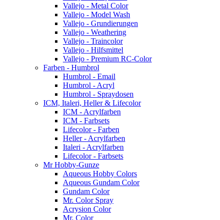
Vallejo - Metal Color
Vallejo - Model Wash
Vallejo - Grundierungen
Vallejo - Weathering
Vallejo - Traincolor
Vallejo - Hilfsmittel
Vallejo - Premium RC-Color
Farben - Humbrol
Humbrol - Email
Humbrol - Acryl
Humbrol - Spraydosen
ICM, Italeri, Heller & Lifecolor
ICM - Acrylfarben
ICM - Farbsets
Lifecolor - Farben
Heller - Acrylfarben
Italeri - Acrylfarben
Lifecolor - Farbsets
Mr Hobby-Gunze
Aqueous Hobby Colors
Aqueous Gundam Color
Gundam Color
Mr. Color Spray
Acrysion Color
Mr. Color