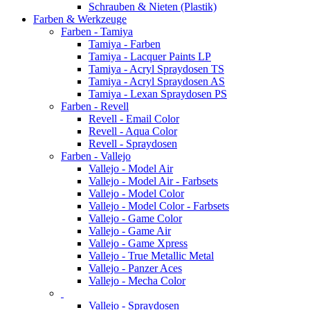
Schrauben & Nieten (Plastik)
Farben & Werkzeuge
Farben - Tamiya
Tamiya - Farben
Tamiya - Lacquer Paints LP
Tamiya - Acryl Spraydosen TS
Tamiya - Acryl Spraydosen AS
Tamiya - Lexan Spraydosen PS
Farben - Revell
Revell - Email Color
Revell - Aqua Color
Revell - Spraydosen
Farben - Vallejo
Vallejo - Model Air
Vallejo - Model Air - Farbsets
Vallejo - Model Color
Vallejo - Model Color - Farbsets
Vallejo - Game Color
Vallejo - Game Air
Vallejo - Game Xpress
Vallejo - True Metallic Metal
Vallejo - Panzer Aces
Vallejo - Mecha Color
Vallejo - Spraydosen