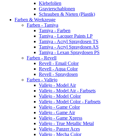
Klebefolien
Gravierschablonen
Schrauben & Nieten (Plastik)
Farben & Werkzeuge
Farben - Tamiya
Tamiya - Farben
Tamiya - Lacquer Paints LP
Tamiya - Acryl Spraydosen TS
Tamiya - Acryl Spraydosen AS
Tamiya - Lexan Spraydosen PS
Farben - Revell
Revell - Email Color
Revell - Aqua Color
Revell - Spraydosen
Farben - Vallejo
Vallejo - Model Air
Vallejo - Model Air - Farbsets
Vallejo - Model Color
Vallejo - Model Color - Farbsets
Vallejo - Game Color
Vallejo - Game Air
Vallejo - Game Xpress
Vallejo - True Metallic Metal
Vallejo - Panzer Aces
Vallejo - Mecha Color