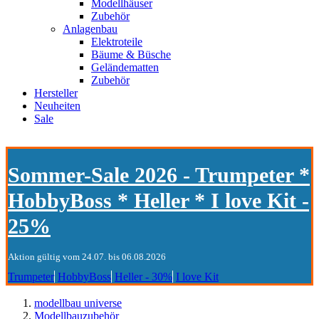
Modellhäuser
Zubehör
Anlagenbau
Elektroteile
Bäume & Büsche
Geländematten
Zubehör
Hersteller
Neuheiten
Sale
Sommer-Sale 2026 - Trumpeter *
HobbyBoss * Heller * I love Kit -
25%
Aktion gültig vom 24.07. bis 06.08.2026
Trumpeter
HobbyBoss
Heller - 30%
I love Kit
modellbau universe
Modellbauzubehör