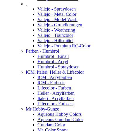
Vallejo - Spraydosen
Vallejo - Metal Color
Vallejo - Model Wash
Vallejo - Grundierungen
Vallejo - Weathering
Vallejo - Traincolor
Vallejo - Hilfsmittel
Vallejo - Premium RC-Color
Farben - Humbrol
Humbrol - Email
Humbrol - Acryl
Humbrol - Spraydosen
ICM, Italeri, Heller & Lifecolor
ICM - Acrylfarben
ICM - Farbsets
Lifecolor - Farben
Heller - Acrylfarben
Italeri - Acrylfarben
Lifecolor - Farbsets
Mr Hobby-Gunze
Aqueous Hobby Colors
Aqueous Gundam Color
Gundam Color
Mr. Color Spray