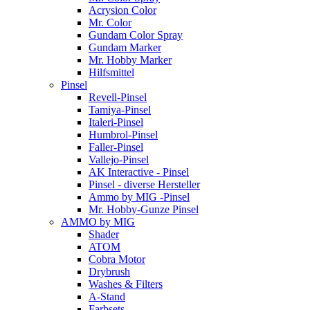
Acrysion Color
Mr. Color
Gundam Color Spray
Gundam Marker
Mr. Hobby Marker
Hilfsmittel
Pinsel
Revell-Pinsel
Tamiya-Pinsel
Italeri-Pinsel
Humbrol-Pinsel
Faller-Pinsel
Vallejo-Pinsel
AK Interactive - Pinsel
Pinsel - diverse Hersteller
Ammo by MIG -Pinsel
Mr. Hobby-Gunze Pinsel
AMMO by MIG
Shader
ATOM
Cobra Motor
Drybrush
Washes & Filters
A-Stand
Farbsets