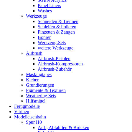
3GEN Acrylics
Panel Liners
Washes
Werkzeuge
Schneiden & Trennen
Schleifen & Polieren
Pinzetten & Zangen
Bohrer
Werkzeug-Sets
weitere Werkzeuge
Airbrush
Airbrush-Pistolen
Airbrush-Kompressoren
Airbrush-Zubehör
Maskingtapes
Kleber
Grundierungen
Pigmente & Texturen
Weathering Sets
Hilfsmittel
Fertigmodelle
Vitrinen
Modelleisenbahn
Spur H0
Auf-, Abfahrten & Brücken