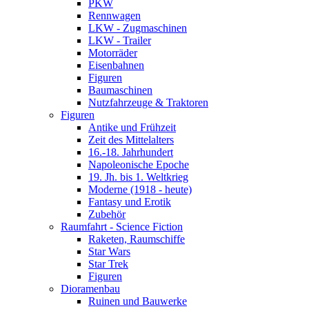
PKW
Rennwagen
LKW - Zugmaschinen
LKW - Trailer
Motorräder
Eisenbahnen
Figuren
Baumaschinen
Nutzfahrzeuge & Traktoren
Figuren
Antike und Frühzeit
Zeit des Mittelalters
16.-18. Jahrhundert
Napoleonische Epoche
19. Jh. bis 1. Weltkrieg
Moderne (1918 - heute)
Fantasy und Erotik
Zubehör
Raumfahrt - Science Fiction
Raketen, Raumschiffe
Star Wars
Star Trek
Figuren
Dioramenbau
Ruinen und Bauwerke