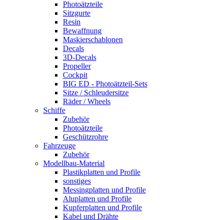
Photoätzteile
Sitzgurte
Resin
Bewaffnung
Maskierschablonen
Decals
3D-Decals
Propeller
Cockpit
BIG ED - Photoätzteil-Sets
Sitze / Schleudersitze
Räder / Wheels
Schiffe
Zubehör
Photoätzteile
Geschützrohre
Fahrzeuge
Zubehör
Modellbau-Material
Plastikplatten und Profile
sonstiges
Messingplatten und Profile
Aluplatten und Profile
Kupferplatten und Profile
Kabel und Drähte