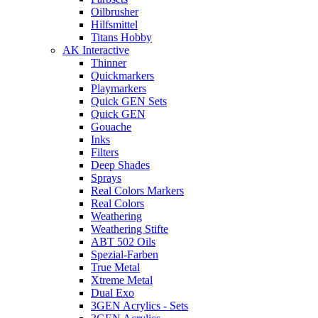
Oilbrusher
Hilfsmittel
Titans Hobby
AK Interactive
Thinner
Quickmarkers
Playmarkers
Quick GEN Sets
Quick GEN
Gouache
Inks
Filters
Deep Shades
Sprays
Real Colors Markers
Real Colors
Weathering
Weathering Stifte
ABT 502 Oils
Spezial-Farben
True Metal
Xtreme Metal
Dual Exo
3GEN Acrylics - Sets