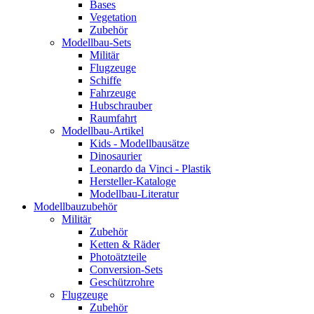
Bases
Vegetation
Zubehör
Modellbau-Sets
Militär
Flugzeuge
Schiffe
Fahrzeuge
Hubschrauber
Raumfahrt
Modellbau-Artikel
Kids - Modellbausätze
Dinosaurier
Leonardo da Vinci - Plastik
Hersteller-Kataloge
Modellbau-Literatur
Modellbauzubehör
Militär
Zubehör
Ketten & Räder
Photoätzteile
Conversion-Sets
Geschützrohre
Flugzeuge
Zubehör