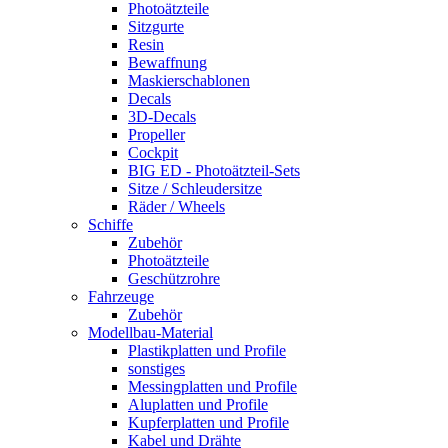
Photoätzteile
Sitzgurte
Resin
Bewaffnung
Maskierschablonen
Decals
3D-Decals
Propeller
Cockpit
BIG ED - Photoätzteil-Sets
Sitze / Schleudersitze
Räder / Wheels
Schiffe
Zubehör
Photoätzteile
Geschützrohre
Fahrzeuge
Zubehör
Modellbau-Material
Plastikplatten und Profile
sonstiges
Messingplatten und Profile
Aluplatten und Profile
Kupferplatten und Profile
Kabel und Drähte