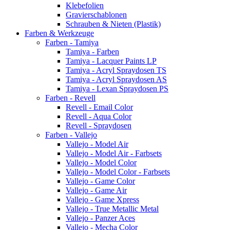
Klebefolien
Gravierschablonen
Schrauben & Nieten (Plastik)
Farben & Werkzeuge
Farben - Tamiya
Tamiya - Farben
Tamiya - Lacquer Paints LP
Tamiya - Acryl Spraydosen TS
Tamiya - Acryl Spraydosen AS
Tamiya - Lexan Spraydosen PS
Farben - Revell
Revell - Email Color
Revell - Aqua Color
Revell - Spraydosen
Farben - Vallejo
Vallejo - Model Air
Vallejo - Model Air - Farbsets
Vallejo - Model Color
Vallejo - Model Color - Farbsets
Vallejo - Game Color
Vallejo - Game Air
Vallejo - Game Xpress
Vallejo - True Metallic Metal
Vallejo - Panzer Aces
Vallejo - Mecha Color