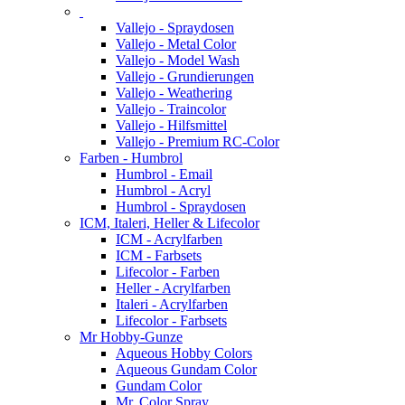
Vallejo - Spraydosen
Vallejo - Metal Color
Vallejo - Model Wash
Vallejo - Grundierungen
Vallejo - Weathering
Vallejo - Traincolor
Vallejo - Hilfsmittel
Vallejo - Premium RC-Color
Farben - Humbrol
Humbrol - Email
Humbrol - Acryl
Humbrol - Spraydosen
ICM, Italeri, Heller & Lifecolor
ICM - Acrylfarben
ICM - Farbsets
Lifecolor - Farben
Heller - Acrylfarben
Italeri - Acrylfarben
Lifecolor - Farbsets
Mr Hobby-Gunze
Aqueous Hobby Colors
Aqueous Gundam Color
Gundam Color
Mr. Color Spray