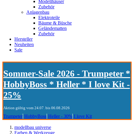
Modellhäuser
Zubehör
Anlagenbau
Elektroteile
Bäume & Büsche
Geländematten
Zubehör
Hersteller
Neuheiten
Sale
Sommer-Sale 2026 - Trumpeter *
HobbyBoss * Heller * I love Kit -
25%
Aktion gültig vom 24.07. bis 06.08.2026
Trumpeter
HobbyBoss
Heller - 30%
I love Kit
modellbau universe
Farben & Werkzeuge