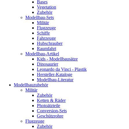
Bases
Vegetation
Zubehör
Modellbau-Sets
Militär
Flugzeuge
Schiffe
Fahrzeuge
Hubschrauber
Raumfahrt
Modellbau-Artikel
Kids - Modellbausätze
Dinosaurier
Leonardo da Vinci - Plastik
Hersteller-Kataloge
Modellbau-Literatur
Modellbauzubehör
Militär
Zubehör
Ketten & Räder
Photoätzteile
Conversion-Sets
Geschützrohre
Flugzeuge
Zubehör