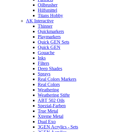
Oilbrusher
Hilfsmittel
Titans Hobby
AK Interactive
Thinner
Quickmarkers
Playmarkers
Quick GEN Sets
Quick GEN
Gouache
Inks
Filters
Deep Shades
Sprays
Real Colors Markers
Real Colors
Weathering
Weathering Stifte
ABT 502 Oils
Spezial-Farben
True Metal
Xtreme Metal
Dual Exo
3GEN Acrylics - Sets