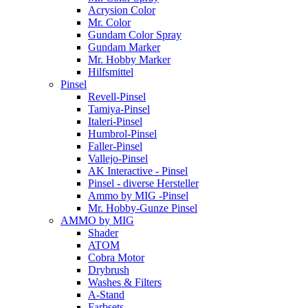
Acrysion Color
Mr. Color
Gundam Color Spray
Gundam Marker
Mr. Hobby Marker
Hilfsmittel
Pinsel
Revell-Pinsel
Tamiya-Pinsel
Italeri-Pinsel
Humbrol-Pinsel
Faller-Pinsel
Vallejo-Pinsel
AK Interactive - Pinsel
Pinsel - diverse Hersteller
Ammo by MIG -Pinsel
Mr. Hobby-Gunze Pinsel
AMMO by MIG
Shader
ATOM
Cobra Motor
Drybrush
Washes & Filters
A-Stand
Farbsets