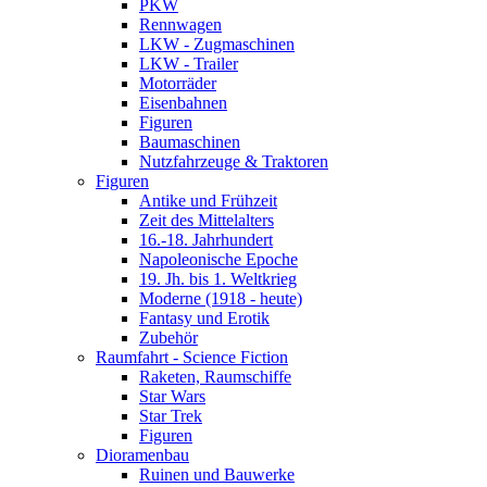
PKW
Rennwagen
LKW - Zugmaschinen
LKW - Trailer
Motorräder
Eisenbahnen
Figuren
Baumaschinen
Nutzfahrzeuge & Traktoren
Figuren
Antike und Frühzeit
Zeit des Mittelalters
16.-18. Jahrhundert
Napoleonische Epoche
19. Jh. bis 1. Weltkrieg
Moderne (1918 - heute)
Fantasy und Erotik
Zubehör
Raumfahrt - Science Fiction
Raketen, Raumschiffe
Star Wars
Star Trek
Figuren
Dioramenbau
Ruinen und Bauwerke