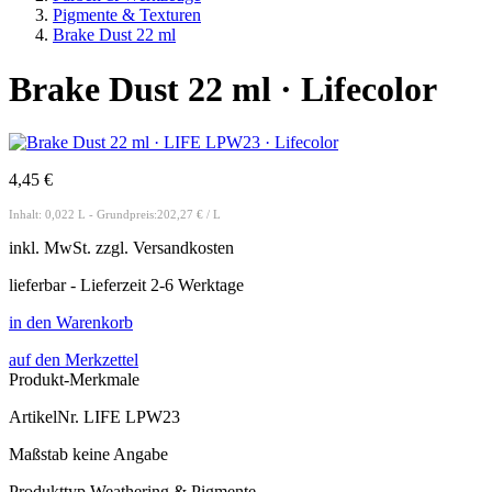
Pigmente & Texturen
Brake Dust 22 ml
Brake Dust 22 ml · Lifecolor
4,45 €
Inhalt: 0,022 L - Grundpreis:202,27 € / L
inkl.
MwSt. zzgl.
Versandkosten
lieferbar - Lieferzeit 2-6 Werktage
in den Warenkorb
auf den Merkzettel
Produkt-Merkmale
ArtikelNr.
LIFE LPW23
Maßstab
keine Angabe
Produkttyp
Weathering & Pigmente