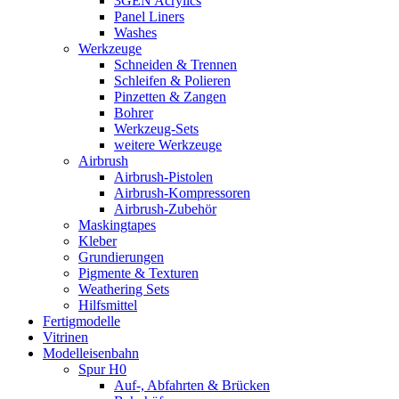
3GEN Acrylics
Panel Liners
Washes
Werkzeuge
Schneiden & Trennen
Schleifen & Polieren
Pinzetten & Zangen
Bohrer
Werkzeug-Sets
weitere Werkzeuge
Airbrush
Airbrush-Pistolen
Airbrush-Kompressoren
Airbrush-Zubehör
Maskingtapes
Kleber
Grundierungen
Pigmente & Texturen
Weathering Sets
Hilfsmittel
Fertigmodelle
Vitrinen
Modelleisenbahn
Spur H0
Auf-, Abfahrten & Brücken