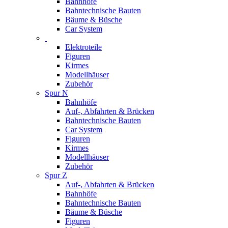
Bahnhöfe
Bahntechnische Bauten
Bäume & Büsche
Car System
Elektroteile
Figuren
Kirmes
Modellhäuser
Zubehör
Spur N
Bahnhöfe
Auf-, Abfahrten & Brücken
Bahntechnische Bauten
Car System
Figuren
Kirmes
Modellhäuser
Zubehör
Spur Z
Auf-, Abfahrten & Brücken
Bahnhöfe
Bahntechnische Bauten
Bäume & Büsche
Figuren