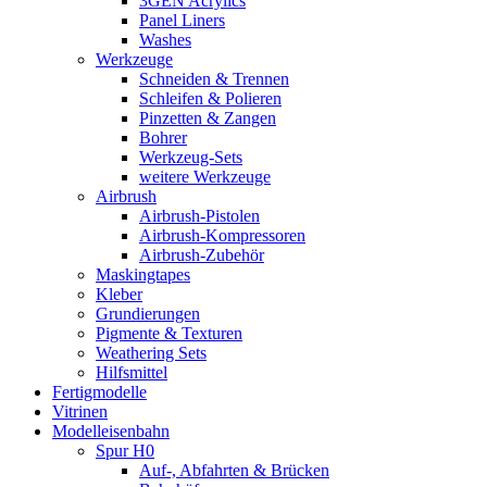
3GEN Acrylics
Panel Liners
Washes
Werkzeuge
Schneiden & Trennen
Schleifen & Polieren
Pinzetten & Zangen
Bohrer
Werkzeug-Sets
weitere Werkzeuge
Airbrush
Airbrush-Pistolen
Airbrush-Kompressoren
Airbrush-Zubehör
Maskingtapes
Kleber
Grundierungen
Pigmente & Texturen
Weathering Sets
Hilfsmittel
Fertigmodelle
Vitrinen
Modelleisenbahn
Spur H0
Auf-, Abfahrten & Brücken