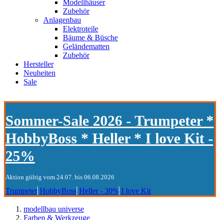
Modellhäuser
Zubehör
Anlagenbau
Elektroteile
Bäume & Büsche
Geländematten
Zubehör
Hersteller
Neuheiten
Sale
Sommer-Sale 2026 - Trumpeter *
HobbyBoss * Heller * I love Kit -
25%
Aktion gültig vom 24.07. bis 06.08.2026
Trumpeter
HobbyBoss
Heller - 30%
I love Kit
modellbau universe
Farben & Werkzeuge