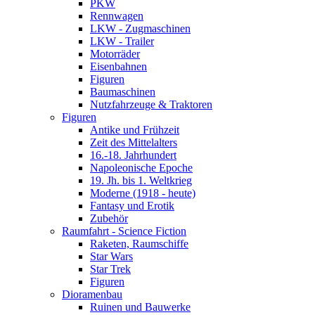
PKW
Rennwagen
LKW - Zugmaschinen
LKW - Trailer
Motorräder
Eisenbahnen
Figuren
Baumaschinen
Nutzfahrzeuge & Traktoren
Figuren
Antike und Frühzeit
Zeit des Mittelalters
16.-18. Jahrhundert
Napoleonische Epoche
19. Jh. bis 1. Weltkrieg
Moderne (1918 - heute)
Fantasy und Erotik
Zubehör
Raumfahrt - Science Fiction
Raketen, Raumschiffe
Star Wars
Star Trek
Figuren
Dioramenbau
Ruinen und Bauwerke