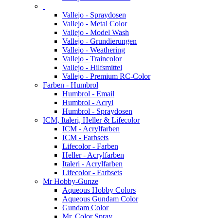
Vallejo - Spraydosen
Vallejo - Metal Color
Vallejo - Model Wash
Vallejo - Grundierungen
Vallejo - Weathering
Vallejo - Traincolor
Vallejo - Hilfsmittel
Vallejo - Premium RC-Color
Farben - Humbrol
Humbrol - Email
Humbrol - Acryl
Humbrol - Spraydosen
ICM, Italeri, Heller & Lifecolor
ICM - Acrylfarben
ICM - Farbsets
Lifecolor - Farben
Heller - Acrylfarben
Italeri - Acrylfarben
Lifecolor - Farbsets
Mr Hobby-Gunze
Aqueous Hobby Colors
Aqueous Gundam Color
Gundam Color
Mr. Color Spray