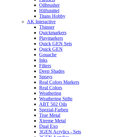
Oilbrusher
Hilfsmittel
Titans Hobby
AK Interactive
Thinner
Quickmarkers
Playmarkers
Quick GEN Sets
Quick GEN
Gouache
Inks
Filters
Deep Shades
Sprays
Real Colors Markers
Real Colors
Weathering
Weathering Stifte
ABT 502 Oils
Spezial-Farben
True Metal
Xtreme Metal
Dual Exo
3GEN Acrylics - Sets