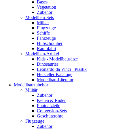
Bases
Vegetation
Zubehör
Modellbau-Sets
Militär
Flugzeuge
Schiffe
Fahrzeuge
Hubschrauber
Raumfahrt
Modellbau-Artikel
Kids - Modellbausätze
Dinosaurier
Leonardo da Vinci - Plastik
Hersteller-Kataloge
Modellbau-Literatur
Modellbauzubehör
Militär
Zubehör
Ketten & Räder
Photoätzteile
Conversion-Sets
Geschützrohre
Flugzeuge
Zubehör