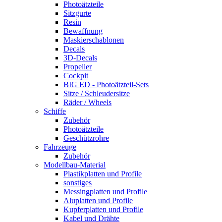
Photoätzteile
Sitzgurte
Resin
Bewaffnung
Maskierschablonen
Decals
3D-Decals
Propeller
Cockpit
BIG ED - Photoätzteil-Sets
Sitze / Schleudersitze
Räder / Wheels
Schiffe
Zubehör
Photoätzteile
Geschützrohre
Fahrzeuge
Zubehör
Modellbau-Material
Plastikplatten und Profile
sonstiges
Messingplatten und Profile
Aluplatten und Profile
Kupferplatten und Profile
Kabel und Drähte