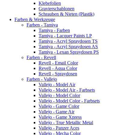
Klebefolien
Gravierschablonen
Schrauben & Nieten (Plastik)
Farben & Werkzeuge
Farben - Tamiya
Tamiya - Farben
Tamiya - Lacquer Paints LP
Tamiya - Acryl Spraydosen TS
Tamiya - Acryl Spraydosen AS
Tamiya - Lexan Spraydosen PS
Farben - Revell
Revell - Email Color
Revell - Aqua Color
Revell - Spraydosen
Farben - Vallejo
Vallejo - Model Air
Vallejo - Model Air - Farbsets
Vallejo - Model Color
Vallejo - Model Color - Farbsets
Vallejo - Game Color
Vallejo - Game Air
Vallejo - Game Xpress
Vallejo - True Metallic Metal
Vallejo - Panzer Aces
Vallejo - Mecha Color