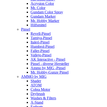
Acrysion Color
Mr. Color
Gundam Color Spray
Gundam Marker
Mr. Hobby Marker
Hilfsmittel
Pinsel
Revell-Pinsel
Tamiya-Pinsel
Italeri-Pinsel
Humbrol-Pinsel
Faller-Pinsel
Vallejo-Pinsel
AK Interactive - Pinsel
Pinsel - diverse Hersteller
Ammo by MIG -Pinsel
Mr. Hobby-Gunze Pinsel
AMMO by MIG
Shader
ATOM
Cobra Motor
Drybrush
Washes & Filters
A-Stand
Farbsets