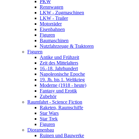
PKW
Rennwagen
LKW - Zugmaschinen
LKW - Trailer
Motorräder
Eisenbahnen
Figuren
Baumaschinen
Nutzfahrzeuge & Traktoren
Figuren
Antike und Frühzeit
Zeit des Mittelalters
16.-18. Jahrhundert
Napoleonische Epoche
19. Jh. bis 1. Weltkrieg
Moderne (1918 - heute)
Fantasy und Erotik
Zubehör
Raumfahrt - Science Fiction
Raketen, Raumschiffe
Star Wars
Star Trek
Figuren
Dioramenbau
Ruinen und Bauwerke