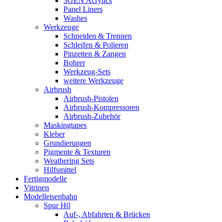
3GEN Acrylics
Panel Liners
Washes
Werkzeuge
Schneiden & Trennen
Schleifen & Polieren
Pinzetten & Zangen
Bohrer
Werkzeug-Sets
weitere Werkzeuge
Airbrush
Airbrush-Pistolen
Airbrush-Kompressoren
Airbrush-Zubehör
Maskingtapes
Kleber
Grundierungen
Pigmente & Texturen
Weathering Sets
Hilfsmittel
Fertigmodelle
Vitrinen
Modelleisenbahn
Spur H0
Auf-, Abfahrten & Brücken