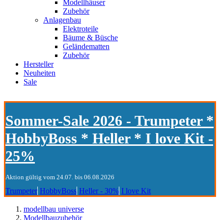
Modellhäuser
Zubehör
Anlagenbau
Elektroteile
Bäume & Büsche
Geländematten
Zubehör
Hersteller
Neuheiten
Sale
Sommer-Sale 2026 - Trumpeter *
HobbyBoss * Heller * I love Kit -
25%
Aktion gültig vom 24.07. bis 06.08.2026
Trumpeter
HobbyBoss
Heller - 30%
I love Kit
modellbau universe
Modellbauzubehör