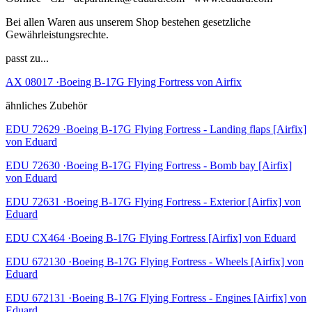
Bei allen Waren aus unserem Shop bestehen gesetzliche
Gewährleistungsrechte.
passt zu...
AX 08017 ·Boeing B-17G Flying Fortress von Airfix
ähnliches Zubehör
EDU 72629 ·Boeing B-17G Flying Fortress - Landing flaps [Airfix]
von Eduard
EDU 72630 ·Boeing B-17G Flying Fortress - Bomb bay [Airfix]
von Eduard
EDU 72631 ·Boeing B-17G Flying Fortress - Exterior [Airfix] von
Eduard
EDU CX464 ·Boeing B-17G Flying Fortress [Airfix] von Eduard
EDU 672130 ·Boeing B-17G Flying Fortress - Wheels [Airfix] von
Eduard
EDU 672131 ·Boeing B-17G Flying Fortress - Engines [Airfix] von
Eduard