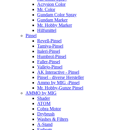
Acrysion Color
Mr. Color
Gundam Color Spray
Gundam Marker
Mr. Hobby Marker
Hilfsmittel
Pinsel
Revell-Pinsel
Tamiya-Pinsel
Italeri-Pinsel
Humbrol-Pinsel
Faller-Pinsel
Vallejo-Pinsel
AK Interactive - Pinsel
Pinsel - diverse Hersteller
Ammo by MIG -Pinsel
Mr. Hobby-Gunze Pinsel
AMMO by MIG
Shader
ATOM
Cobra Motor
Drybrush
Washes & Filters
A-Stand
Farbsets