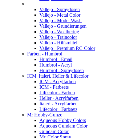
Vallejo - Spraydosen
Vallejo - Metal Color
Vallejo - Model Wash
Vallejo - Grundierungen
Vallejo - Weathering
Vallejo - Traincolor
Vallejo - Hilfsmittel
Vallejo - Premium RC-Color
Farben - Humbrol
Humbrol - Email
Humbrol - Acryl
Humbrol - Spraydosen
ICM, Italeri, Heller & Lifecolor
ICM - Acrylfarben
ICM - Farbsets
Lifecolor - Farben
Heller - Acrylfarben
Italeri - Acrylfarben
Lifecolor - Farbsets
Mr Hobby-Gunze
Aqueous Hobby Colors
Aqueous Gundam Color
Gundam Color
Mr. Color Spray