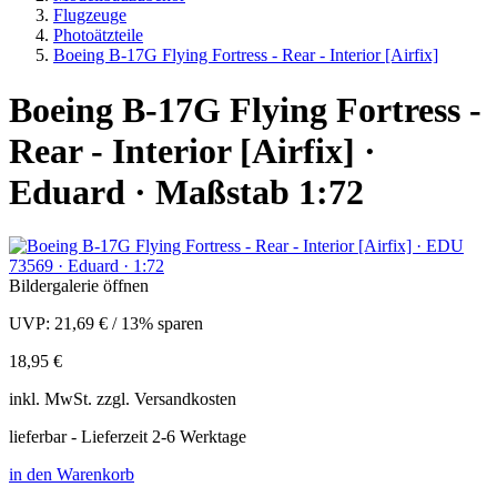
Flugzeuge
Photoätzteile
Boeing B-17G Flying Fortress - Rear - Interior [Airfix]
Boeing B-17G Flying Fortress -
Rear - Interior [Airfix] ·
Eduard · Maßstab 1:72
Bildergalerie öffnen
UVP:
21,69 €
/
13% sparen
18,95 €
inkl.
MwSt. zzgl.
Versandkosten
lieferbar - Lieferzeit 2-6 Werktage
in den Warenkorb