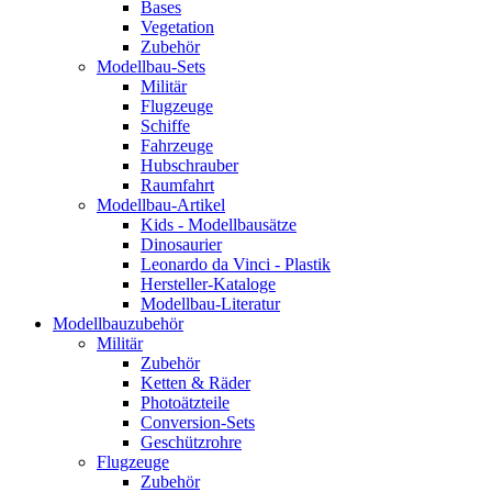
Bases
Vegetation
Zubehör
Modellbau-Sets
Militär
Flugzeuge
Schiffe
Fahrzeuge
Hubschrauber
Raumfahrt
Modellbau-Artikel
Kids - Modellbausätze
Dinosaurier
Leonardo da Vinci - Plastik
Hersteller-Kataloge
Modellbau-Literatur
Modellbauzubehör
Militär
Zubehör
Ketten & Räder
Photoätzteile
Conversion-Sets
Geschützrohre
Flugzeuge
Zubehör