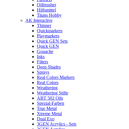
Oilbrusher
Hilfsmittel
Titans Hobby
AK Interactive
Thinner
Quickmarkers
Playmarkers
Quick GEN Sets
Quick GEN
Gouache
Inks
Filters
Deep Shades
Sprays
Real Colors Markers
Real Colors
Weathering
Weathering Stifte
ABT 502 Oils
Spezial-Farben
True Metal
Xtreme Metal
Dual Exo
3GEN Acrylics - Sets