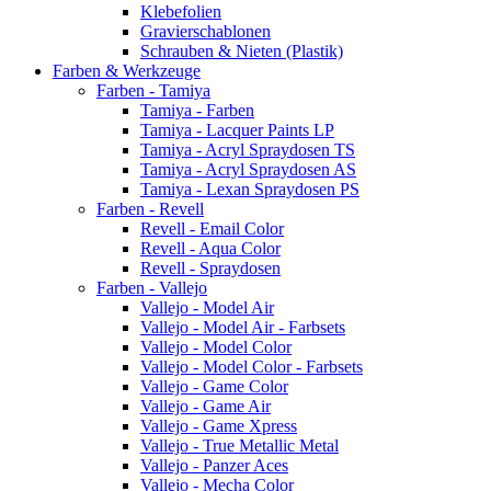
Klebefolien
Gravierschablonen
Schrauben & Nieten (Plastik)
Farben & Werkzeuge
Farben - Tamiya
Tamiya - Farben
Tamiya - Lacquer Paints LP
Tamiya - Acryl Spraydosen TS
Tamiya - Acryl Spraydosen AS
Tamiya - Lexan Spraydosen PS
Farben - Revell
Revell - Email Color
Revell - Aqua Color
Revell - Spraydosen
Farben - Vallejo
Vallejo - Model Air
Vallejo - Model Air - Farbsets
Vallejo - Model Color
Vallejo - Model Color - Farbsets
Vallejo - Game Color
Vallejo - Game Air
Vallejo - Game Xpress
Vallejo - True Metallic Metal
Vallejo - Panzer Aces
Vallejo - Mecha Color