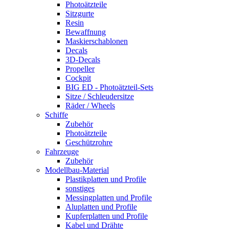
Photoätzteile
Sitzgurte
Resin
Bewaffnung
Maskierschablonen
Decals
3D-Decals
Propeller
Cockpit
BIG ED - Photoätzteil-Sets
Sitze / Schleudersitze
Räder / Wheels
Schiffe
Zubehör
Photoätzteile
Geschützrohre
Fahrzeuge
Zubehör
Modellbau-Material
Plastikplatten und Profile
sonstiges
Messingplatten und Profile
Aluplatten und Profile
Kupferplatten und Profile
Kabel und Drähte