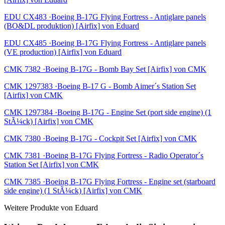
EDU CX483 ·Boeing B-17G Flying Fortress - Antiglare panels
(BO&DL produktion) [Airfix] von Eduard
EDU CX485 ·Boeing B-17G Flying Fortress - Antiglare panels
(VE production) [Airfix] von Eduard
CMK 7382 ·Boeing B-17G - Bomb Bay Set [Airfix] von CMK
CMK 1297383 ·Boeing B-17 G - Bomb Aimer´s Station Set
[Airfix] von CMK
CMK 1297384 ·Boeing B-17G - Engine Set (port side engine) (1
StÃ¼ck) [Airfix] von CMK
CMK 7380 ·Boeing B-17G - Cockpit Set [Airfix] von CMK
CMK 7381 ·Boeing B-17G Flying Fortress - Radio Operator´s
Station Set [Airfix] von CMK
CMK 7385 ·Boeing B-17G Flying Fortress - Engine set (starboard
side engine) (1 StÃ¼ck) [Airfix] von CMK
Weitere Produkte von Eduard