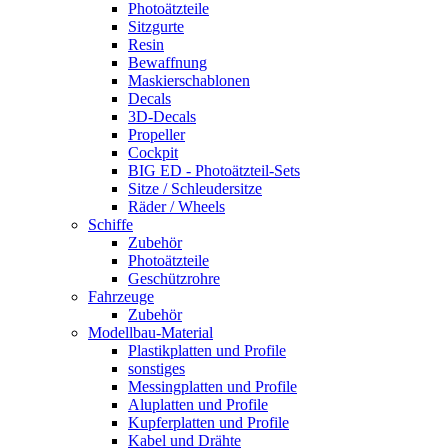
Photoätzteile
Sitzgurte
Resin
Bewaffnung
Maskierschablonen
Decals
3D-Decals
Propeller
Cockpit
BIG ED - Photoätzteil-Sets
Sitze / Schleudersitze
Räder / Wheels
Schiffe
Zubehör
Photoätzteile
Geschützrohre
Fahrzeuge
Zubehör
Modellbau-Material
Plastikplatten und Profile
sonstiges
Messingplatten und Profile
Aluplatten und Profile
Kupferplatten und Profile
Kabel und Drähte