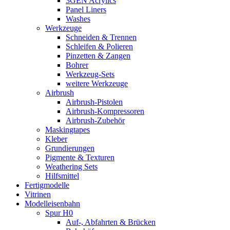
3GEN Acrylics
Panel Liners
Washes
Werkzeuge
Schneiden & Trennen
Schleifen & Polieren
Pinzetten & Zangen
Bohrer
Werkzeug-Sets
weitere Werkzeuge
Airbrush
Airbrush-Pistolen
Airbrush-Kompressoren
Airbrush-Zubehör
Maskingtapes
Kleber
Grundierungen
Pigmente & Texturen
Weathering Sets
Hilfsmittel
Fertigmodelle
Vitrinen
Modelleisenbahn
Spur H0
Auf-, Abfahrten & Brücken