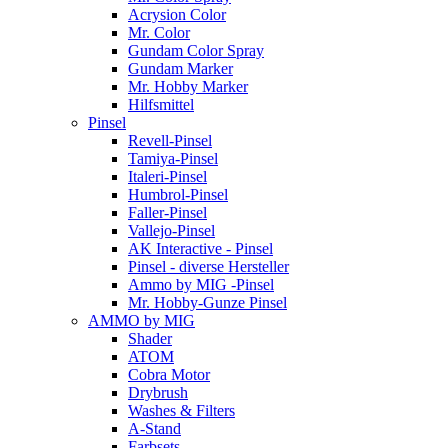
Acrysion Color
Mr. Color
Gundam Color Spray
Gundam Marker
Mr. Hobby Marker
Hilfsmittel
Pinsel
Revell-Pinsel
Tamiya-Pinsel
Italeri-Pinsel
Humbrol-Pinsel
Faller-Pinsel
Vallejo-Pinsel
AK Interactive - Pinsel
Pinsel - diverse Hersteller
Ammo by MIG -Pinsel
Mr. Hobby-Gunze Pinsel
AMMO by MIG
Shader
ATOM
Cobra Motor
Drybrush
Washes & Filters
A-Stand
Farbsets