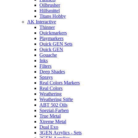
Oilbrusher
Hilfsmittel
Titans Hobby
AK Interactive
Thinner
Quickmarkers
Playmarkers
Quick GEN Sets
Quick GEN
Gouache
Inks
Filters
Deep Shades
Sprays
Real Colors Markers
Real Colors
Weathering
Weathering Stifte
ABT 502 Oils
Spezial-Farben
True Metal
Xtreme Metal
Dual Exo
3GEN Acrylics - Sets