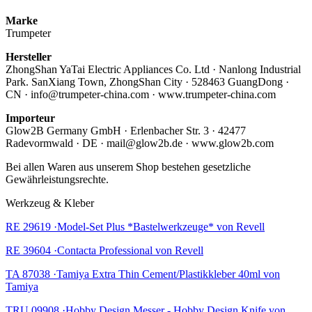
Marke
Trumpeter
Hersteller
ZhongShan YaTai Electric Appliances Co. Ltd · Nanlong Industrial
Park. SanXiang Town, ZhongShan City · 528463 GuangDong ·
CN · info@trumpeter-china.com · www.trumpeter-china.com
Importeur
Glow2B Germany GmbH · Erlenbacher Str. 3 · 42477
Radevormwald · DE · mail@glow2b.de · www.glow2b.com
Bei allen Waren aus unserem Shop bestehen gesetzliche
Gewährleistungsrechte.
Werkzeug & Kleber
RE 29619 ·Model-Set Plus *Bastelwerkzeuge* von Revell
RE 39604 ·Contacta Professional von Revell
TA 87038 ·Tamiya Extra Thin Cement/Plastikkleber 40ml von
Tamiya
TRU 09908 ·Hobby Design Messer - Hobby Design Knife von