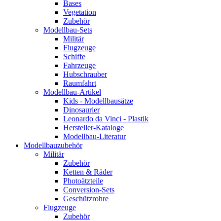
Bases
Vegetation
Zubehör
Modellbau-Sets
Militär
Flugzeuge
Schiffe
Fahrzeuge
Hubschrauber
Raumfahrt
Modellbau-Artikel
Kids - Modellbausätze
Dinosaurier
Leonardo da Vinci - Plastik
Hersteller-Kataloge
Modellbau-Literatur
Modellbauzubehör
Militär
Zubehör
Ketten & Räder
Photoätzteile
Conversion-Sets
Geschützrohre
Flugzeuge
Zubehör