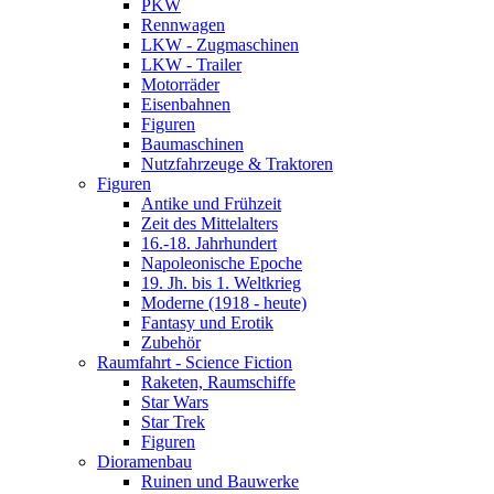
PKW
Rennwagen
LKW - Zugmaschinen
LKW - Trailer
Motorräder
Eisenbahnen
Figuren
Baumaschinen
Nutzfahrzeuge & Traktoren
Figuren
Antike und Frühzeit
Zeit des Mittelalters
16.-18. Jahrhundert
Napoleonische Epoche
19. Jh. bis 1. Weltkrieg
Moderne (1918 - heute)
Fantasy und Erotik
Zubehör
Raumfahrt - Science Fiction
Raketen, Raumschiffe
Star Wars
Star Trek
Figuren
Dioramenbau
Ruinen und Bauwerke