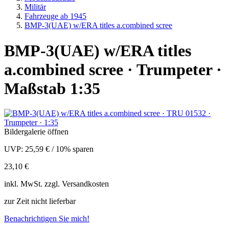
Militär
Fahrzeuge ab 1945
BMP-3(UAE) w/ERA titles a.combined scree
BMP-3(UAE) w/ERA titles
a.combined scree · Trumpeter ·
Maßstab 1:35
Bildergalerie öffnen
UVP:
25,59 €
/
10% sparen
23,10 €
inkl.
MwSt. zzgl.
Versandkosten
zur Zeit nicht lieferbar
Benachrichtigen Sie mich!