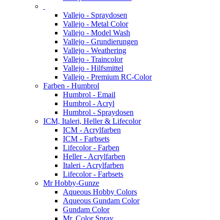
Vallejo - Spraydosen
Vallejo - Metal Color
Vallejo - Model Wash
Vallejo - Grundierungen
Vallejo - Weathering
Vallejo - Traincolor
Vallejo - Hilfsmittel
Vallejo - Premium RC-Color
Farben - Humbrol
Humbrol - Email
Humbrol - Acryl
Humbrol - Spraydosen
ICM, Italeri, Heller & Lifecolor
ICM - Acrylfarben
ICM - Farbsets
Lifecolor - Farben
Heller - Acrylfarben
Italeri - Acrylfarben
Lifecolor - Farbsets
Mr Hobby-Gunze
Aqueous Hobby Colors
Aqueous Gundam Color
Gundam Color
Mr. Color Spray