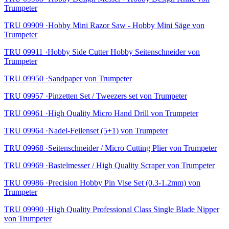
Trumpeter
TRU 09909 ·Hobby Mini Razor Saw - Hobby Mini Säge von
Trumpeter
TRU 09911 ·Hobby Side Cutter Hobby Seitenschneider von
Trumpeter
TRU 09950 ·Sandpaper von Trumpeter
TRU 09957 ·Pinzetten Set / Tweezers set von Trumpeter
TRU 09961 ·High Quality Micro Hand Drill von Trumpeter
TRU 09964 ·Nadel-Feilenset (5+1) von Trumpeter
TRU 09968 ·Seitenschneider / Micro Cutting Plier von Trumpeter
TRU 09969 ·Bastelmesser / High Quality Scraper von Trumpeter
TRU 09986 ·Precision Hobby Pin Vise Set (0.3-1.2mm) von
Trumpeter
TRU 09990 ·High Quality Professional Class Single Blade Nipper
von Trumpeter