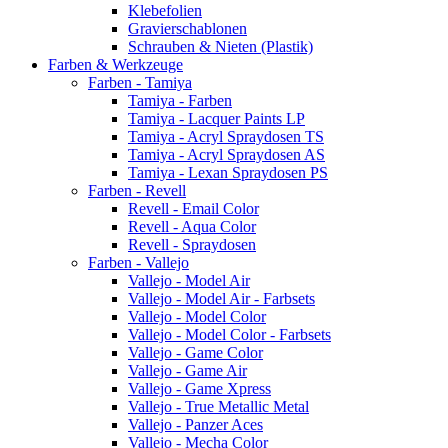
Klebefolien
Gravierschablonen
Schrauben & Nieten (Plastik)
Farben & Werkzeuge
Farben - Tamiya
Tamiya - Farben
Tamiya - Lacquer Paints LP
Tamiya - Acryl Spraydosen TS
Tamiya - Acryl Spraydosen AS
Tamiya - Lexan Spraydosen PS
Farben - Revell
Revell - Email Color
Revell - Aqua Color
Revell - Spraydosen
Farben - Vallejo
Vallejo - Model Air
Vallejo - Model Air - Farbsets
Vallejo - Model Color
Vallejo - Model Color - Farbsets
Vallejo - Game Color
Vallejo - Game Air
Vallejo - Game Xpress
Vallejo - True Metallic Metal
Vallejo - Panzer Aces
Vallejo - Mecha Color