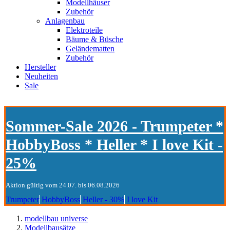
Modellhäuser
Zubehör
Anlagenbau
Elektroteile
Bäume & Büsche
Geländematten
Zubehör
Hersteller
Neuheiten
Sale
Sommer-Sale 2026 - Trumpeter *
HobbyBoss * Heller * I love Kit -
25%
Aktion gültig vom 24.07. bis 06.08.2026
Trumpeter
HobbyBoss
Heller - 30%
I love Kit
modellbau universe
Modellbausätze