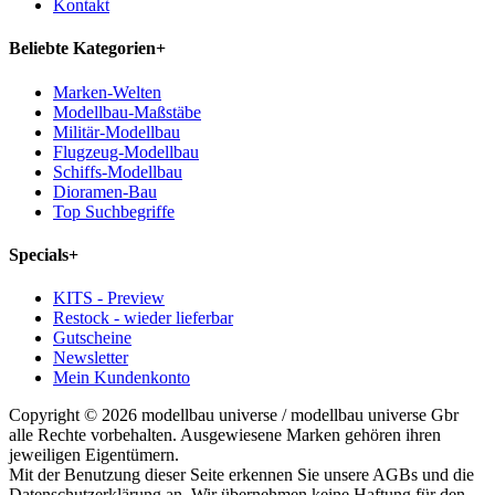
Kontakt
Beliebte Kategorien
+
Marken-Welten
Modellbau-Maßstäbe
Militär-Modellbau
Flugzeug-Modellbau
Schiffs-Modellbau
Dioramen-Bau
Top Suchbegriffe
Specials
+
KITS - Preview
Restock - wieder lieferbar
Gutscheine
Newsletter
Mein Kundenkonto
Copyright © 2026 modellbau universe / modellbau universe Gbr
alle Rechte vorbehalten. Ausgewiesene Marken gehören ihren
jeweiligen Eigentümern.
Mit der Benutzung dieser Seite erkennen Sie unsere AGBs und die
Datenschutzerklärung an. Wir übernehmen keine Haftung für den