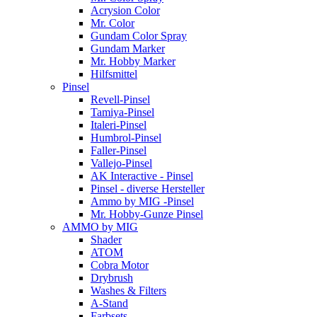
Acrysion Color
Mr. Color
Gundam Color Spray
Gundam Marker
Mr. Hobby Marker
Hilfsmittel
Pinsel
Revell-Pinsel
Tamiya-Pinsel
Italeri-Pinsel
Humbrol-Pinsel
Faller-Pinsel
Vallejo-Pinsel
AK Interactive - Pinsel
Pinsel - diverse Hersteller
Ammo by MIG -Pinsel
Mr. Hobby-Gunze Pinsel
AMMO by MIG
Shader
ATOM
Cobra Motor
Drybrush
Washes & Filters
A-Stand
Farbsets