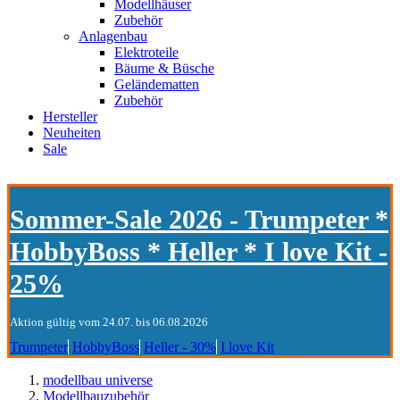
Modellhäuser
Zubehör
Anlagenbau
Elektroteile
Bäume & Büsche
Geländematten
Zubehör
Hersteller
Neuheiten
Sale
Sommer-Sale 2026 - Trumpeter *
HobbyBoss * Heller * I love Kit -
25%
Aktion gültig vom 24.07. bis 06.08.2026
Trumpeter
HobbyBoss
Heller - 30%
I love Kit
modellbau universe
Modellbauzubehör