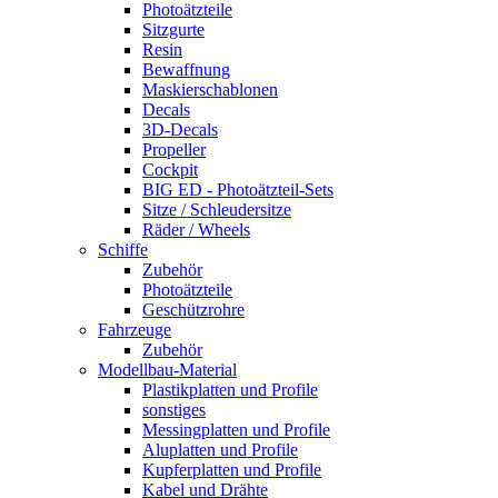
Photoätzteile
Sitzgurte
Resin
Bewaffnung
Maskierschablonen
Decals
3D-Decals
Propeller
Cockpit
BIG ED - Photoätzteil-Sets
Sitze / Schleudersitze
Räder / Wheels
Schiffe
Zubehör
Photoätzteile
Geschützrohre
Fahrzeuge
Zubehör
Modellbau-Material
Plastikplatten und Profile
sonstiges
Messingplatten und Profile
Aluplatten und Profile
Kupferplatten und Profile
Kabel und Drähte