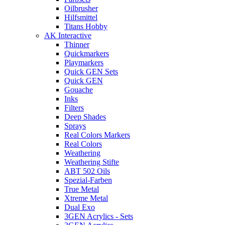
Oilbrusher
Hilfsmittel
Titans Hobby
AK Interactive
Thinner
Quickmarkers
Playmarkers
Quick GEN Sets
Quick GEN
Gouache
Inks
Filters
Deep Shades
Sprays
Real Colors Markers
Real Colors
Weathering
Weathering Stifte
ABT 502 Oils
Spezial-Farben
True Metal
Xtreme Metal
Dual Exo
3GEN Acrylics - Sets