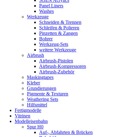
3GEN Acrylics
Panel Liners
Washes
Werkzeuge
Schneiden & Trennen
Schleifen & Polieren
Pinzetten & Zangen
Bohrer
Werkzeug-Sets
weitere Werkzeuge
Airbrush
Airbrush-Pistolen
Airbrush-Kompressoren
Airbrush-Zubehör
Maskingtapes
Kleber
Grundierungen
Pigmente & Texturen
Weathering Sets
Hilfsmittel
Fertigmodelle
Vitrinen
Modelleisenbahn
Spur H0
Auf-, Abfahrten & Brücken