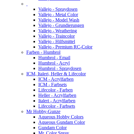
Vallejo - Spraydosen
Vallejo - Metal Color
Vallejo - Model Wash
Vallejo - Grundierungen
Vallejo - Weathering
Vallejo - Traincolor
Vallejo - Hilfsmittel
Vallejo - Premium RC-Color
Farben - Humbrol
Humbrol - Email
Humbrol - Acryl
Humbrol - Spraydosen
ICM, Italeri, Heller & Lifecolor
ICM - Acrylfarben
ICM - Farbsets
Lifecolor - Farben
Heller - Acrylfarben
Italeri - Acrylfarben
Lifecolor - Farbsets
Mr Hobby-Gunze
Aqueous Hobby Colors
Aqueous Gundam Color
Gundam Color
Mr. Color Spray