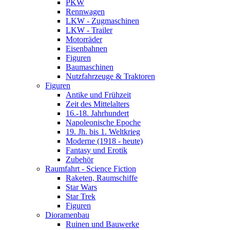
PKW
Rennwagen
LKW - Zugmaschinen
LKW - Trailer
Motorräder
Eisenbahnen
Figuren
Baumaschinen
Nutzfahrzeuge & Traktoren
Figuren
Antike und Frühzeit
Zeit des Mittelalters
16.-18. Jahrhundert
Napoleonische Epoche
19. Jh. bis 1. Weltkrieg
Moderne (1918 - heute)
Fantasy und Erotik
Zubehör
Raumfahrt - Science Fiction
Raketen, Raumschiffe
Star Wars
Star Trek
Figuren
Dioramenbau
Ruinen und Bauwerke