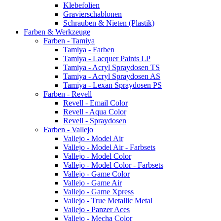
Klebefolien
Gravierschablonen
Schrauben & Nieten (Plastik)
Farben & Werkzeuge
Farben - Tamiya
Tamiya - Farben
Tamiya - Lacquer Paints LP
Tamiya - Acryl Spraydosen TS
Tamiya - Acryl Spraydosen AS
Tamiya - Lexan Spraydosen PS
Farben - Revell
Revell - Email Color
Revell - Aqua Color
Revell - Spraydosen
Farben - Vallejo
Vallejo - Model Air
Vallejo - Model Air - Farbsets
Vallejo - Model Color
Vallejo - Model Color - Farbsets
Vallejo - Game Color
Vallejo - Game Air
Vallejo - Game Xpress
Vallejo - True Metallic Metal
Vallejo - Panzer Aces
Vallejo - Mecha Color