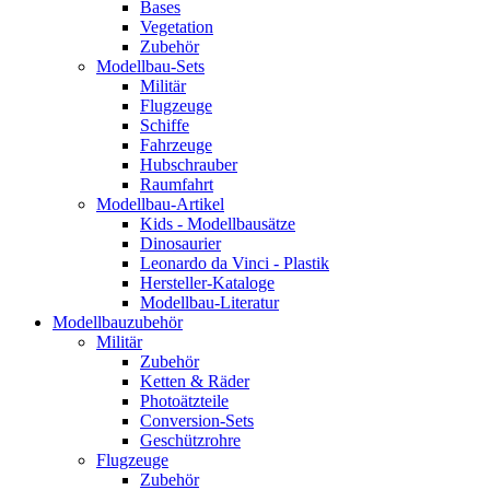
Bases
Vegetation
Zubehör
Modellbau-Sets
Militär
Flugzeuge
Schiffe
Fahrzeuge
Hubschrauber
Raumfahrt
Modellbau-Artikel
Kids - Modellbausätze
Dinosaurier
Leonardo da Vinci - Plastik
Hersteller-Kataloge
Modellbau-Literatur
Modellbauzubehör
Militär
Zubehör
Ketten & Räder
Photoätzteile
Conversion-Sets
Geschützrohre
Flugzeuge
Zubehör