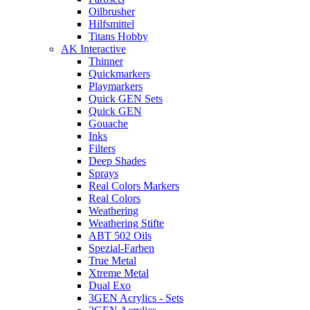
Oilbrusher
Hilfsmittel
Titans Hobby
AK Interactive
Thinner
Quickmarkers
Playmarkers
Quick GEN Sets
Quick GEN
Gouache
Inks
Filters
Deep Shades
Sprays
Real Colors Markers
Real Colors
Weathering
Weathering Stifte
ABT 502 Oils
Spezial-Farben
True Metal
Xtreme Metal
Dual Exo
3GEN Acrylics - Sets