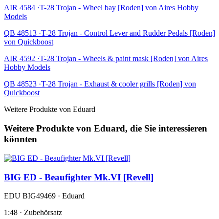
AIR 4584 ·T-28 Trojan - Wheel bay [Roden] von Aires Hobby
Models
QB 48513 ·T-28 Trojan - Control Lever and Rudder Pedals [Roden]
von Quickboost
AIR 4592 ·T-28 Trojan - Wheels & paint mask [Roden] von Aires
Hobby Models
QB 48523 ·T-28 Trojan - Exhaust & cooler grills [Roden] von
Quickboost
Weitere Produkte von Eduard
Weitere Produkte von Eduard, die Sie interessieren
könnten
BIG ED - Beaufighter Mk.VI [Revell]
EDU BIG49469 · Eduard
1:48 · Zubehörsatz