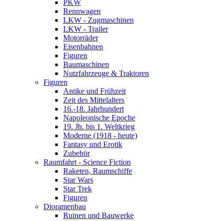
PKW
Rennwagen
LKW - Zugmaschinen
LKW - Trailer
Motorräder
Eisenbahnen
Figuren
Baumaschinen
Nutzfahrzeuge & Traktoren
Figuren
Antike und Frühzeit
Zeit des Mittelalters
16.-18. Jahrhundert
Napoleonische Epoche
19. Jh. bis 1. Weltkrieg
Moderne (1918 - heute)
Fantasy und Erotik
Zubehör
Raumfahrt - Science Fiction
Raketen, Raumschiffe
Star Wars
Star Trek
Figuren
Dioramenbau
Ruinen und Bauwerke