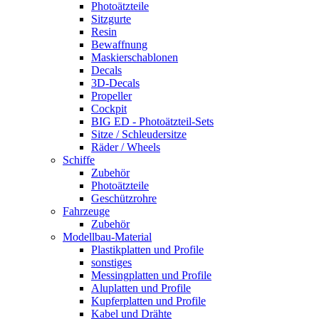
Photoätzteile
Sitzgurte
Resin
Bewaffnung
Maskierschablonen
Decals
3D-Decals
Propeller
Cockpit
BIG ED - Photoätzteil-Sets
Sitze / Schleudersitze
Räder / Wheels
Schiffe
Zubehör
Photoätzteile
Geschützrohre
Fahrzeuge
Zubehör
Modellbau-Material
Plastikplatten und Profile
sonstiges
Messingplatten und Profile
Aluplatten und Profile
Kupferplatten und Profile
Kabel und Drähte