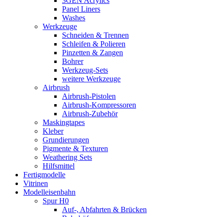
3GEN Acrylics
Panel Liners
Washes
Werkzeuge
Schneiden & Trennen
Schleifen & Polieren
Pinzetten & Zangen
Bohrer
Werkzeug-Sets
weitere Werkzeuge
Airbrush
Airbrush-Pistolen
Airbrush-Kompressoren
Airbrush-Zubehör
Maskingtapes
Kleber
Grundierungen
Pigmente & Texturen
Weathering Sets
Hilfsmittel
Fertigmodelle
Vitrinen
Modelleisenbahn
Spur H0
Auf-, Abfahrten & Brücken