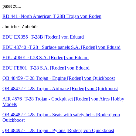
passt zu...
RD 441 ·North American T-28B Trojan von Roden
ähnliches Zubehör
EDU EX355 ·T-28B [Roden] von Eduard
EDU 48740 ·T-28 - Surface panels S.A. [Roden] von Eduard
EDU 49601 ·T-28 S.A. [Roden] von Eduard
EDU FE601 ·T-28 S.A. [Roden] von Eduard
QB 48459 ·T-28 Trojan - Engine [Roden] von Quickboost
QB 48472 ·T-28 Trojan - Airbrake [Roden] von Quickboost
AIR 4576 ·T-28 Trojan - Cockpit set [Roden] von Aires Hobby
Models
QB 48482 ·T-28 Trojan - Seats with safety belts [Roden] von
Quickboost
QB 48492 ·T-28 Trojan - Pylons [Roden] von Quickboost