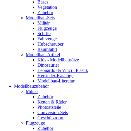
Bases
Vegetation
Zubehör
Modellbau-Sets
Militär
Flugzeuge
Schiffe
Fahrzeuge
Hubschrauber
Raumfahrt
Modellbau-Artikel
Kids - Modellbausätze
Dinosaurier
Leonardo da Vinci - Plastik
Hersteller-Kataloge
Modellbau-Literatur
Modellbauzubehör
Militär
Zubehör
Ketten & Räder
Photoätzteile
Conversion-Sets
Geschützrohre
Flugzeuge
Zubehör