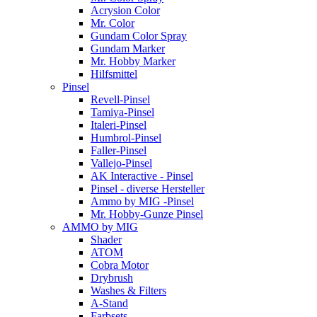
Acrysion Color
Mr. Color
Gundam Color Spray
Gundam Marker
Mr. Hobby Marker
Hilfsmittel
Pinsel
Revell-Pinsel
Tamiya-Pinsel
Italeri-Pinsel
Humbrol-Pinsel
Faller-Pinsel
Vallejo-Pinsel
AK Interactive - Pinsel
Pinsel - diverse Hersteller
Ammo by MIG -Pinsel
Mr. Hobby-Gunze Pinsel
AMMO by MIG
Shader
ATOM
Cobra Motor
Drybrush
Washes & Filters
A-Stand
Farbsets