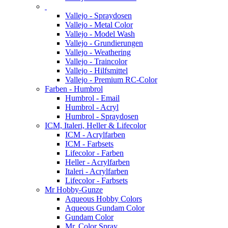
Vallejo - Spraydosen
Vallejo - Metal Color
Vallejo - Model Wash
Vallejo - Grundierungen
Vallejo - Weathering
Vallejo - Traincolor
Vallejo - Hilfsmittel
Vallejo - Premium RC-Color
Farben - Humbrol
Humbrol - Email
Humbrol - Acryl
Humbrol - Spraydosen
ICM, Italeri, Heller & Lifecolor
ICM - Acrylfarben
ICM - Farbsets
Lifecolor - Farben
Heller - Acrylfarben
Italeri - Acrylfarben
Lifecolor - Farbsets
Mr Hobby-Gunze
Aqueous Hobby Colors
Aqueous Gundam Color
Gundam Color
Mr. Color Spray