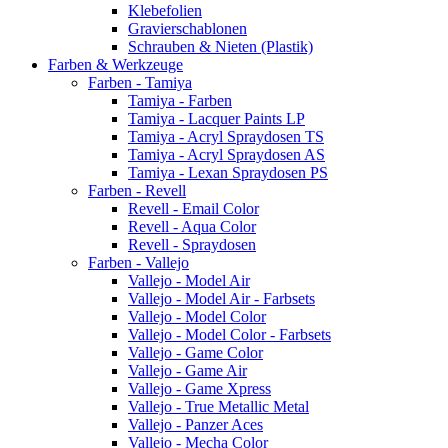
Klebefolien
Gravierschablonen
Schrauben & Nieten (Plastik)
Farben & Werkzeuge
Farben - Tamiya
Tamiya - Farben
Tamiya - Lacquer Paints LP
Tamiya - Acryl Spraydosen TS
Tamiya - Acryl Spraydosen AS
Tamiya - Lexan Spraydosen PS
Farben - Revell
Revell - Email Color
Revell - Aqua Color
Revell - Spraydosen
Farben - Vallejo
Vallejo - Model Air
Vallejo - Model Air - Farbsets
Vallejo - Model Color
Vallejo - Model Color - Farbsets
Vallejo - Game Color
Vallejo - Game Air
Vallejo - Game Xpress
Vallejo - True Metallic Metal
Vallejo - Panzer Aces
Vallejo - Mecha Color