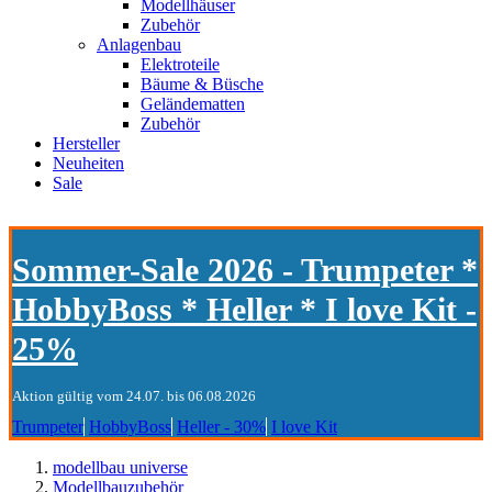
Modellhäuser
Zubehör
Anlagenbau
Elektroteile
Bäume & Büsche
Geländematten
Zubehör
Hersteller
Neuheiten
Sale
Sommer-Sale 2026 - Trumpeter *
HobbyBoss * Heller * I love Kit -
25%
Aktion gültig vom 24.07. bis 06.08.2026
Trumpeter
HobbyBoss
Heller - 30%
I love Kit
modellbau universe
Modellbauzubehör