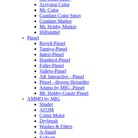
Acrysion Color
Mr. Color
Gundam Color Spray
Gundam Marker
Mr. Hobby Marker
Hilfsmittel
Pinsel
Revell-Pinsel
Tamiya-Pinsel
Italeri-Pinsel
Humbrol-Pinsel
Faller-Pinsel
Vallejo-Pinsel
AK Interactive - Pinsel
Pinsel - diverse Hersteller
Ammo by MIG -Pinsel
Mr. Hobby-Gunze Pinsel
AMMO by MIG
Shader
ATOM
Cobra Motor
Drybrush
Washes & Filters
A-Stand
Farbsets