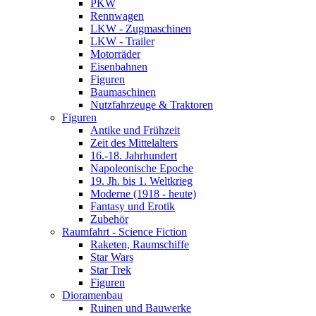
PKW
Rennwagen
LKW - Zugmaschinen
LKW - Trailer
Motorräder
Eisenbahnen
Figuren
Baumaschinen
Nutzfahrzeuge & Traktoren
Figuren
Antike und Frühzeit
Zeit des Mittelalters
16.-18. Jahrhundert
Napoleonische Epoche
19. Jh. bis 1. Weltkrieg
Moderne (1918 - heute)
Fantasy und Erotik
Zubehör
Raumfahrt - Science Fiction
Raketen, Raumschiffe
Star Wars
Star Trek
Figuren
Dioramenbau
Ruinen und Bauwerke