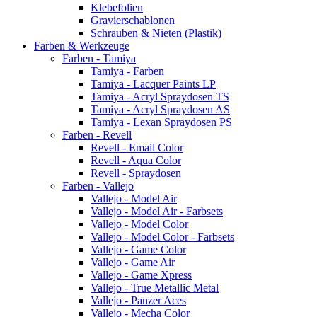
Klebefolien
Gravierschablonen
Schrauben & Nieten (Plastik)
Farben & Werkzeuge
Farben - Tamiya
Tamiya - Farben
Tamiya - Lacquer Paints LP
Tamiya - Acryl Spraydosen TS
Tamiya - Acryl Spraydosen AS
Tamiya - Lexan Spraydosen PS
Farben - Revell
Revell - Email Color
Revell - Aqua Color
Revell - Spraydosen
Farben - Vallejo
Vallejo - Model Air
Vallejo - Model Air - Farbsets
Vallejo - Model Color
Vallejo - Model Color - Farbsets
Vallejo - Game Color
Vallejo - Game Air
Vallejo - Game Xpress
Vallejo - True Metallic Metal
Vallejo - Panzer Aces
Vallejo - Mecha Color