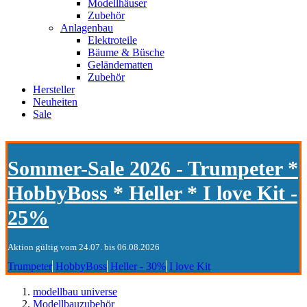
Modellhäuser
Zubehör
Anlagenbau
Elektroteile
Bäume & Büsche
Geländematten
Zubehör
Hersteller
Neuheiten
Sale
Sommer-Sale 2026 - Trumpeter *
HobbyBoss * Heller * I love Kit -
25%
Aktion gültig vom 24.07. bis 06.08.2026
Trumpeter
HobbyBoss
Heller - 30%
I love Kit
modellbau universe
Modellbauzubehör