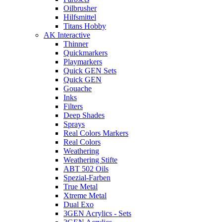
Oilbrusher
Hilfsmittel
Titans Hobby
AK Interactive
Thinner
Quickmarkers
Playmarkers
Quick GEN Sets
Quick GEN
Gouache
Inks
Filters
Deep Shades
Sprays
Real Colors Markers
Real Colors
Weathering
Weathering Stifte
ABT 502 Oils
Spezial-Farben
True Metal
Xtreme Metal
Dual Exo
3GEN Acrylics - Sets