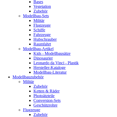
Bases
Vegetation
Zubehör
Modellbau-Sets
Militär
Flugzeuge
Schiffe
Fahrzeuge
Hubschrauber
Raumfahrt
Modellbau-Artikel
Kids - Modellbausätze
Dinosaurier
Leonardo da Vinci - Plastik
Hersteller-Kataloge
Modellbau-Literatur
Modellbauzubehör
Militär
Zubehör
Ketten & Räder
Photoätzteile
Conversion-Sets
Geschützrohre
Flugzeuge
Zubehör