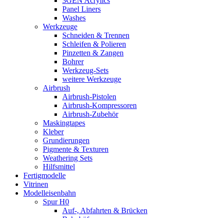
3GEN Acrylics
Panel Liners
Washes
Werkzeuge
Schneiden & Trennen
Schleifen & Polieren
Pinzetten & Zangen
Bohrer
Werkzeug-Sets
weitere Werkzeuge
Airbrush
Airbrush-Pistolen
Airbrush-Kompressoren
Airbrush-Zubehör
Maskingtapes
Kleber
Grundierungen
Pigmente & Texturen
Weathering Sets
Hilfsmittel
Fertigmodelle
Vitrinen
Modelleisenbahn
Spur H0
Auf-, Abfahrten & Brücken