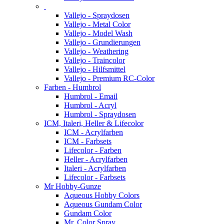
Vallejo - Spraydosen
Vallejo - Metal Color
Vallejo - Model Wash
Vallejo - Grundierungen
Vallejo - Weathering
Vallejo - Traincolor
Vallejo - Hilfsmittel
Vallejo - Premium RC-Color
Farben - Humbrol
Humbrol - Email
Humbrol - Acryl
Humbrol - Spraydosen
ICM, Italeri, Heller & Lifecolor
ICM - Acrylfarben
ICM - Farbsets
Lifecolor - Farben
Heller - Acrylfarben
Italeri - Acrylfarben
Lifecolor - Farbsets
Mr Hobby-Gunze
Aqueous Hobby Colors
Aqueous Gundam Color
Gundam Color
Mr. Color Spray