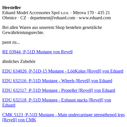
Hersteller
Eduard Model Accessories Spol s.r.o. · Mirova 170 · 435 21
Obrnice · CZ · department@eduard.com · www.eduard.com
Bei allen Waren aus unserem Shop bestehen gesetzliche
Gewährleistungsrechte.
passt zu...
RE 03944 ·P-51D Mustang von Revell
ähnliches Zubehör
EDU 634026 ·P-51D-15 Mustang - LööKplus [Revell] von Eduard
EDU 632116 ·P-51D Mustang - Wheels [Revell] von Eduard
EDU 632117 ·P-51D Mustang - Propeller [Revell] von Eduard
EDU 632118 ·P-51D Mustang - Exhaust stacks [Revell] von
Eduard
CMK 5123 ·P-51D Mustang - Main undercarriage strengthened legs
[Revell] von CMK