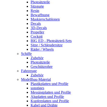
Photoätzteile
Sitzgurte
Resin
Bewaffnung
Maskierschablonen
Decals
3D-Decals
Propeller
Cockpit
BIG ED - Photoätzteil-Sets
Sitze / Schleudersitze
Räder / Wheels
Schiffe
Zubehör
Photoätzteile
Geschützrohre
Fahrzeuge
Zubehör
Modellbau-Material
Plastikplatten und Profile
sonstiges
Messingplatten und Profile
Aluplatten und Profile
Kupferplatten und Profile
Kabel und Drähte