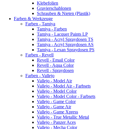
Klebefolien
Gravierschablonen
Schrauben & Nieten (Plastik)
Farben & Werkzeuge
Farben - Tamiya
Tamiya - Farben
Tamiya - Lacquer Paints LP
Tamiya - Acryl Spraydosen TS
Tamiya - Acryl Spraydosen AS
Tamiya - Lexan Spraydosen PS
Farben - Revell
Revell - Email Color
Revell - Aqua Color
Revell - Spraydosen
Farben - Vallejo
Vallejo - Model Air
Vallejo - Model Air - Farbsets
Vallejo - Model Color
Vallejo - Model Color - Farbsets
Vallejo - Game Color
Vallejo - Game Air
Vallejo - Game Xpress
Vallejo - True Metallic Metal
Vallejo - Panzer Aces
Vallejo - Mecha Color