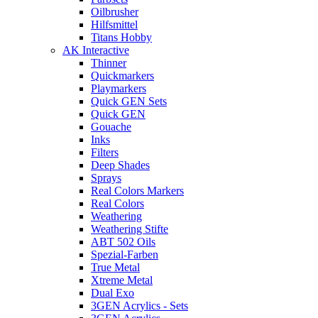
Oilbrusher
Hilfsmittel
Titans Hobby
AK Interactive
Thinner
Quickmarkers
Playmarkers
Quick GEN Sets
Quick GEN
Gouache
Inks
Filters
Deep Shades
Sprays
Real Colors Markers
Real Colors
Weathering
Weathering Stifte
ABT 502 Oils
Spezial-Farben
True Metal
Xtreme Metal
Dual Exo
3GEN Acrylics - Sets