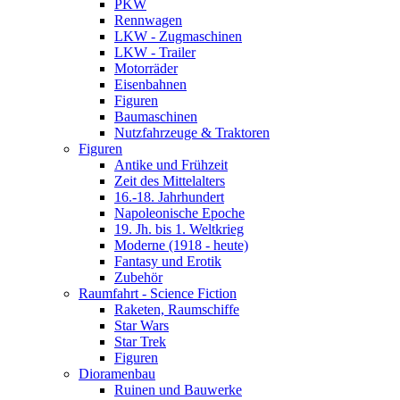
PKW
Rennwagen
LKW - Zugmaschinen
LKW - Trailer
Motorräder
Eisenbahnen
Figuren
Baumaschinen
Nutzfahrzeuge & Traktoren
Figuren
Antike und Frühzeit
Zeit des Mittelalters
16.-18. Jahrhundert
Napoleonische Epoche
19. Jh. bis 1. Weltkrieg
Moderne (1918 - heute)
Fantasy und Erotik
Zubehör
Raumfahrt - Science Fiction
Raketen, Raumschiffe
Star Wars
Star Trek
Figuren
Dioramenbau
Ruinen und Bauwerke