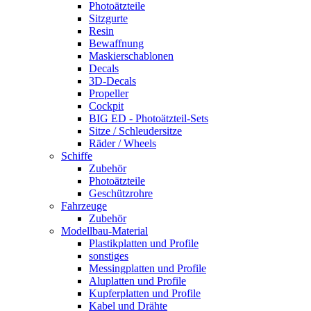
Photoätzteile
Sitzgurte
Resin
Bewaffnung
Maskierschablonen
Decals
3D-Decals
Propeller
Cockpit
BIG ED - Photoätzteil-Sets
Sitze / Schleudersitze
Räder / Wheels
Schiffe
Zubehör
Photoätzteile
Geschützrohre
Fahrzeuge
Zubehör
Modellbau-Material
Plastikplatten und Profile
sonstiges
Messingplatten und Profile
Aluplatten und Profile
Kupferplatten und Profile
Kabel und Drähte