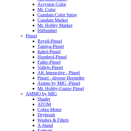
Acrysion Color
Mr. Color
Gundam Color Spray
Gundam Marker
Mr. Hobby Marker
Hilfsmittel
Pinsel
Revell-Pinsel
Tamiya-Pinsel
Italeri-Pinsel
Humbrol-Pinsel
Faller-Pinsel
Vallejo-Pinsel
AK Interactive - Pinsel
Pinsel - diverse Hersteller
Ammo by MIG -Pinsel
Mr. Hobby-Gunze Pinsel
AMMO by MIG
Shader
ATOM
Cobra Motor
Drybrush
Washes & Filters
A-Stand
Farbsets