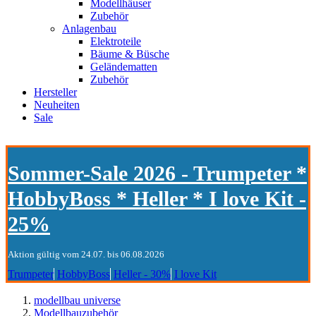
Modellhäuser
Zubehör
Anlagenbau
Elektroteile
Bäume & Büsche
Geländematten
Zubehör
Hersteller
Neuheiten
Sale
Sommer-Sale 2026 - Trumpeter *
HobbyBoss * Heller * I love Kit -
25%
Aktion gültig vom 24.07. bis 06.08.2026
Trumpeter
HobbyBoss
Heller - 30%
I love Kit
modellbau universe
Modellbauzubehör