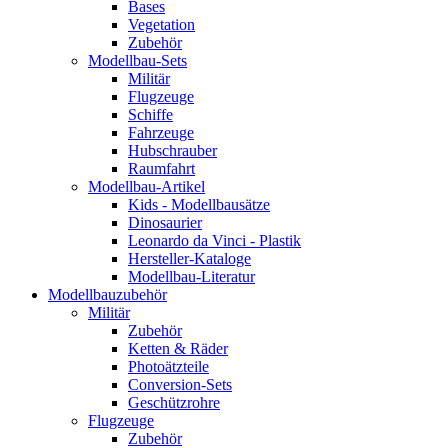
Bases
Vegetation
Zubehör
Modellbau-Sets
Militär
Flugzeuge
Schiffe
Fahrzeuge
Hubschrauber
Raumfahrt
Modellbau-Artikel
Kids - Modellbausätze
Dinosaurier
Leonardo da Vinci - Plastik
Hersteller-Kataloge
Modellbau-Literatur
Modellbauzubehör
Militär
Zubehör
Ketten & Räder
Photoätzteile
Conversion-Sets
Geschützrohre
Flugzeuge
Zubehör