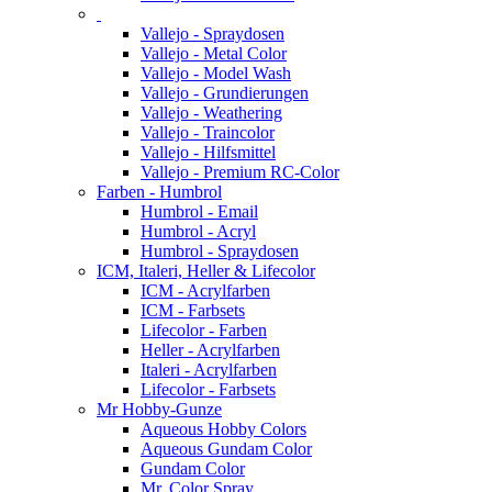
Vallejo - Spraydosen
Vallejo - Metal Color
Vallejo - Model Wash
Vallejo - Grundierungen
Vallejo - Weathering
Vallejo - Traincolor
Vallejo - Hilfsmittel
Vallejo - Premium RC-Color
Farben - Humbrol
Humbrol - Email
Humbrol - Acryl
Humbrol - Spraydosen
ICM, Italeri, Heller & Lifecolor
ICM - Acrylfarben
ICM - Farbsets
Lifecolor - Farben
Heller - Acrylfarben
Italeri - Acrylfarben
Lifecolor - Farbsets
Mr Hobby-Gunze
Aqueous Hobby Colors
Aqueous Gundam Color
Gundam Color
Mr. Color Spray