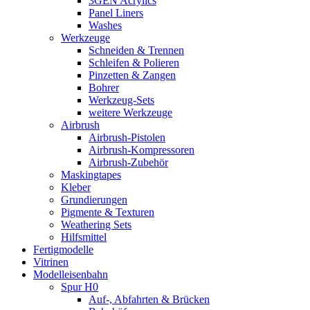
3GEN Acrylics
Panel Liners
Washes
Werkzeuge
Schneiden & Trennen
Schleifen & Polieren
Pinzetten & Zangen
Bohrer
Werkzeug-Sets
weitere Werkzeuge
Airbrush
Airbrush-Pistolen
Airbrush-Kompressoren
Airbrush-Zubehör
Maskingtapes
Kleber
Grundierungen
Pigmente & Texturen
Weathering Sets
Hilfsmittel
Fertigmodelle
Vitrinen
Modelleisenbahn
Spur H0
Auf-, Abfahrten & Brücken