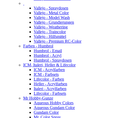
Vallejo - Spraydosen
Vallejo - Metal Color
Vallejo - Model Wash
Vallejo - Grundierungen
Vallejo - Weathering
Vallejo - Traincolor
Vallejo - Hilfsmittel
Vallejo - Premium RC-Color
Farben - Humbrol
Humbrol - Email
Humbrol - Acryl
Humbrol - Spraydosen
ICM, Italeri, Heller & Lifecolor
ICM - Acrylfarben
ICM - Farbsets
Lifecolor - Farben
Heller - Acrylfarben
Italeri - Acrylfarben
Lifecolor - Farbsets
Mr Hobby-Gunze
Aqueous Hobby Colors
Aqueous Gundam Color
Gundam Color
Mr. Color Spray