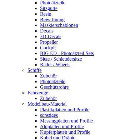
Photoätzteile
Sitzgurte
Resin
Bewaffnung
Maskierschablonen
Decals
3D-Decals
Propeller
Cockpit
BIG ED - Photoätzteil-Sets
Sitze / Schleudersitze
Räder / Wheels
Schiffe
Zubehör
Photoätzteile
Geschützrohre
Fahrzeuge
Zubehör
Modellbau-Material
Plastikplatten und Profile
sonstiges
Messingplatten und Profile
Aluplatten und Profile
Kupferplatten und Profile
Kabel und Drähte