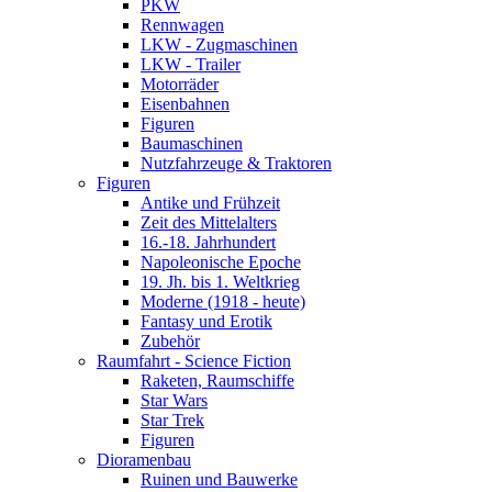
PKW
Rennwagen
LKW - Zugmaschinen
LKW - Trailer
Motorräder
Eisenbahnen
Figuren
Baumaschinen
Nutzfahrzeuge & Traktoren
Figuren
Antike und Frühzeit
Zeit des Mittelalters
16.-18. Jahrhundert
Napoleonische Epoche
19. Jh. bis 1. Weltkrieg
Moderne (1918 - heute)
Fantasy und Erotik
Zubehör
Raumfahrt - Science Fiction
Raketen, Raumschiffe
Star Wars
Star Trek
Figuren
Dioramenbau
Ruinen und Bauwerke