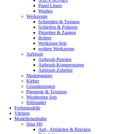
3GEN Acrylics
Panel Liners
Washes
Werkzeuge
Schneiden & Trennen
Schleifen & Polieren
Pinzetten & Zangen
Bohrer
Werkzeug-Sets
weitere Werkzeuge
Airbrush
Airbrush-Pistolen
Airbrush-Kompressoren
Airbrush-Zubehör
Maskingtapes
Kleber
Grundierungen
Pigmente & Texturen
Weathering Sets
Hilfsmittel
Fertigmodelle
Vitrinen
Modelleisenbahn
Spur H0
Auf-, Abfahrten & Brücken