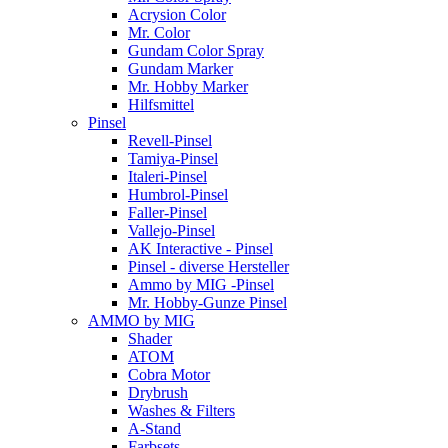
Acrysion Color
Mr. Color
Gundam Color Spray
Gundam Marker
Mr. Hobby Marker
Hilfsmittel
Pinsel
Revell-Pinsel
Tamiya-Pinsel
Italeri-Pinsel
Humbrol-Pinsel
Faller-Pinsel
Vallejo-Pinsel
AK Interactive - Pinsel
Pinsel - diverse Hersteller
Ammo by MIG -Pinsel
Mr. Hobby-Gunze Pinsel
AMMO by MIG
Shader
ATOM
Cobra Motor
Drybrush
Washes & Filters
A-Stand
Farbsets