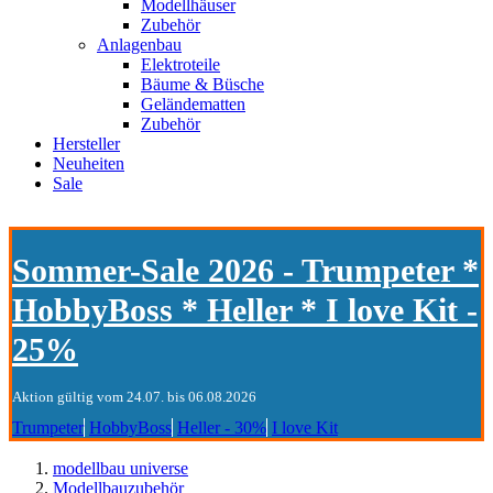
Modellhäuser
Zubehör
Anlagenbau
Elektroteile
Bäume & Büsche
Geländematten
Zubehör
Hersteller
Neuheiten
Sale
Sommer-Sale 2026 - Trumpeter *
HobbyBoss * Heller * I love Kit -
25%
Aktion gültig vom 24.07. bis 06.08.2026
Trumpeter
HobbyBoss
Heller - 30%
I love Kit
modellbau universe
Modellbauzubehör