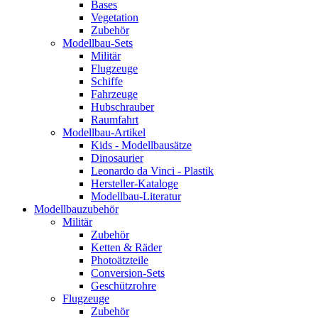
Bases
Vegetation
Zubehör
Modellbau-Sets
Militär
Flugzeuge
Schiffe
Fahrzeuge
Hubschrauber
Raumfahrt
Modellbau-Artikel
Kids - Modellbausätze
Dinosaurier
Leonardo da Vinci - Plastik
Hersteller-Kataloge
Modellbau-Literatur
Modellbauzubehör
Militär
Zubehör
Ketten & Räder
Photoätzteile
Conversion-Sets
Geschützrohre
Flugzeuge
Zubehör