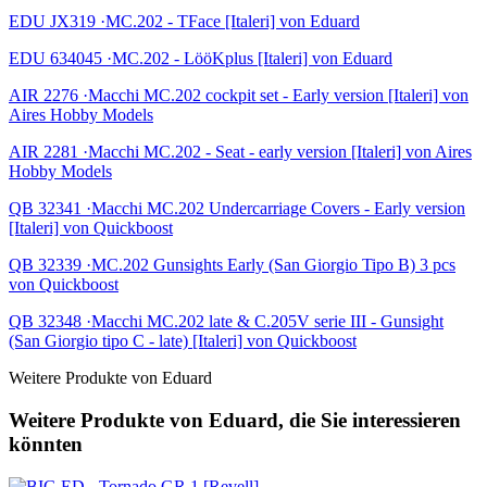
EDU JX319 ·MC.202 - TFace [Italeri] von Eduard
EDU 634045 ·MC.202 - LööKplus [Italeri] von Eduard
AIR 2276 ·Macchi MC.202 cockpit set - Early version [Italeri] von
Aires Hobby Models
AIR 2281 ·Macchi MC.202 - Seat - early version [Italeri] von Aires
Hobby Models
QB 32341 ·Macchi MC.202 Undercarriage Covers - Early version
[Italeri] von Quickboost
QB 32339 ·MC.202 Gunsights Early (San Giorgio Tipo B) 3 pcs
von Quickboost
QB 32348 ·Macchi MC.202 late & C.205V serie III - Gunsight
(San Giorgio tipo C - late) [Italeri] von Quickboost
Weitere Produkte von Eduard
Weitere Produkte von Eduard, die Sie interessieren
könnten