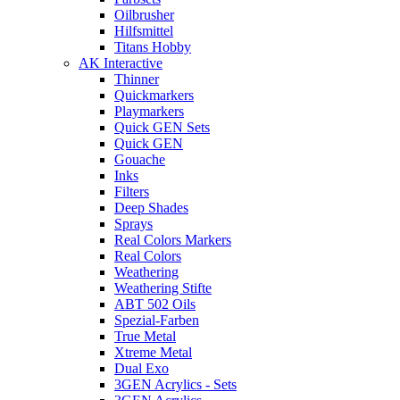
Oilbrusher
Hilfsmittel
Titans Hobby
AK Interactive
Thinner
Quickmarkers
Playmarkers
Quick GEN Sets
Quick GEN
Gouache
Inks
Filters
Deep Shades
Sprays
Real Colors Markers
Real Colors
Weathering
Weathering Stifte
ABT 502 Oils
Spezial-Farben
True Metal
Xtreme Metal
Dual Exo
3GEN Acrylics - Sets