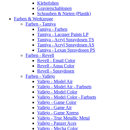
Klebefolien
Gravierschablonen
Schrauben & Nieten (Plastik)
Farben & Werkzeuge
Farben - Tamiya
Tamiya - Farben
Tamiya - Lacquer Paints LP
Tamiya - Acryl Spraydosen TS
Tamiya - Acryl Spraydosen AS
Tamiya - Lexan Spraydosen PS
Farben - Revell
Revell - Email Color
Revell - Aqua Color
Revell - Spraydosen
Farben - Vallejo
Vallejo - Model Air
Vallejo - Model Air - Farbsets
Vallejo - Model Color
Vallejo - Model Color - Farbsets
Vallejo - Game Color
Vallejo - Game Air
Vallejo - Game Xpress
Vallejo - True Metallic Metal
Vallejo - Panzer Aces
Vallejo - Mecha Color