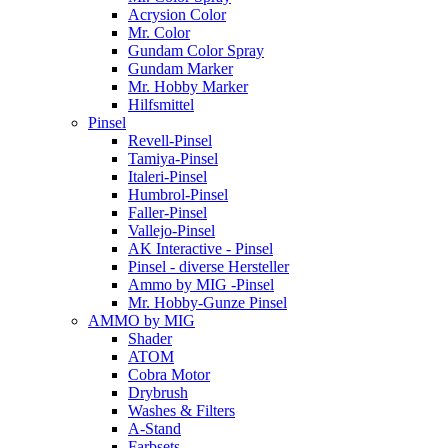
Acrysion Color
Mr. Color
Gundam Color Spray
Gundam Marker
Mr. Hobby Marker
Hilfsmittel
Pinsel
Revell-Pinsel
Tamiya-Pinsel
Italeri-Pinsel
Humbrol-Pinsel
Faller-Pinsel
Vallejo-Pinsel
AK Interactive - Pinsel
Pinsel - diverse Hersteller
Ammo by MIG -Pinsel
Mr. Hobby-Gunze Pinsel
AMMO by MIG
Shader
ATOM
Cobra Motor
Drybrush
Washes & Filters
A-Stand
Farbsets