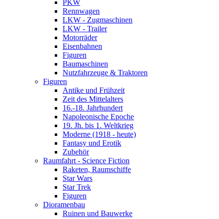
PKW
Rennwagen
LKW - Zugmaschinen
LKW - Trailer
Motorräder
Eisenbahnen
Figuren
Baumaschinen
Nutzfahrzeuge & Traktoren
Figuren
Antike und Frühzeit
Zeit des Mittelalters
16.-18. Jahrhundert
Napoleonische Epoche
19. Jh. bis 1. Weltkrieg
Moderne (1918 - heute)
Fantasy und Erotik
Zubehör
Raumfahrt - Science Fiction
Raketen, Raumschiffe
Star Wars
Star Trek
Figuren
Dioramenbau
Ruinen und Bauwerke