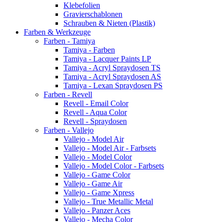
Klebefolien
Gravierschablonen
Schrauben & Nieten (Plastik)
Farben & Werkzeuge
Farben - Tamiya
Tamiya - Farben
Tamiya - Lacquer Paints LP
Tamiya - Acryl Spraydosen TS
Tamiya - Acryl Spraydosen AS
Tamiya - Lexan Spraydosen PS
Farben - Revell
Revell - Email Color
Revell - Aqua Color
Revell - Spraydosen
Farben - Vallejo
Vallejo - Model Air
Vallejo - Model Air - Farbsets
Vallejo - Model Color
Vallejo - Model Color - Farbsets
Vallejo - Game Color
Vallejo - Game Air
Vallejo - Game Xpress
Vallejo - True Metallic Metal
Vallejo - Panzer Aces
Vallejo - Mecha Color