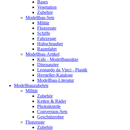
Bases
Vegetation
Zubehör
Modellbau-Sets
Militär
Flugzeuge
Schiffe
Fahrzeuge
Hubschrauber
Raumfahrt
Modellbau-Artikel
Kids - Modellbausätze
Dinosaurier
Leonardo da Vinci - Plastik
Hersteller-Kataloge
Modellbau-Literatur
Modellbauzubehör
Militär
Zubehör
Ketten & Räder
Photoätzteile
Conversion-Sets
Geschützrohre
Flugzeuge
Zubehör