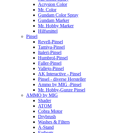
Acrysion Color
Mr. Color
Gundam Color Spray
Gundam Marker
Mr. Hobby Marker
Hilfsmittel
Pinsel
Revell-Pinsel
Tamiya-Pinsel
Italeri-Pinsel
Humbrol-Pinsel
Faller-Pinsel
Vallejo-Pinsel
AK Interactive - Pinsel
Pinsel - diverse Hersteller
Ammo by MIG -Pinsel
Mr. Hobby-Gunze Pinsel
AMMO by MIG
Shader
ATOM
Cobra Motor
Drybrush
Washes & Filters
A-Stand
Farbsets