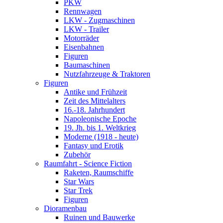
PKW
Rennwagen
LKW - Zugmaschinen
LKW - Trailer
Motorräder
Eisenbahnen
Figuren
Baumaschinen
Nutzfahrzeuge & Traktoren
Figuren
Antike und Frühzeit
Zeit des Mittelalters
16.-18. Jahrhundert
Napoleonische Epoche
19. Jh. bis 1. Weltkrieg
Moderne (1918 - heute)
Fantasy und Erotik
Zubehör
Raumfahrt - Science Fiction
Raketen, Raumschiffe
Star Wars
Star Trek
Figuren
Dioramenbau
Ruinen und Bauwerke