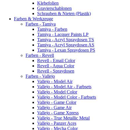
Klebefolien
Gravierschablonen
Schrauben & Nieten (Plastik)
Farben & Werkzeuge
Farben - Tamiya
Tamiya - Farben
Tamiya - Lacquer Paints LP
Tamiya - Acryl Spraydosen TS
Tamiya - Acryl Spraydosen AS
Tamiya - Lexan Spraydosen PS
Farben - Revell
Revell - Email Color
Revell - Aqua Color
Revell - Spraydosen
Farben - Vallejo
Vallejo - Model Air
Vallejo - Model Air - Farbsets
Vallejo - Model Color
Vallejo - Model Color - Farbsets
Vallejo - Game Color
Vallejo - Game Air
Vallejo - Game Xpress
Vallejo - True Metallic Metal
Vallejo - Panzer Aces
Vallejo - Mecha Color