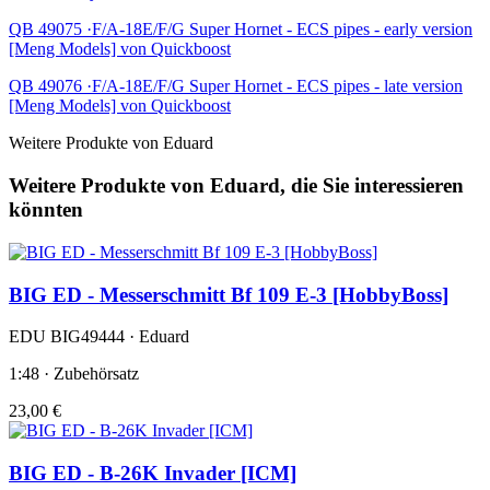
QB 49075 ·F/A-18E/F/G Super Hornet - ECS pipes - early version
[Meng Models] von Quickboost
QB 49076 ·F/A-18E/F/G Super Hornet - ECS pipes - late version
[Meng Models] von Quickboost
Weitere Produkte von Eduard
Weitere Produkte von Eduard, die Sie interessieren
könnten
BIG ED - Messerschmitt Bf 109 E-3 [HobbyBoss]
EDU BIG49444 · Eduard
1:48 · Zubehörsatz
23,00 €
BIG ED - B-26K Invader [ICM]