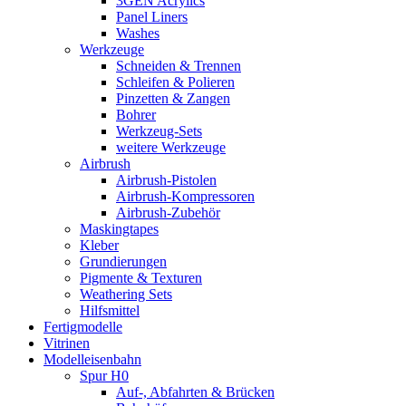
3GEN Acrylics
Panel Liners
Washes
Werkzeuge
Schneiden & Trennen
Schleifen & Polieren
Pinzetten & Zangen
Bohrer
Werkzeug-Sets
weitere Werkzeuge
Airbrush
Airbrush-Pistolen
Airbrush-Kompressoren
Airbrush-Zubehör
Maskingtapes
Kleber
Grundierungen
Pigmente & Texturen
Weathering Sets
Hilfsmittel
Fertigmodelle
Vitrinen
Modelleisenbahn
Spur H0
Auf-, Abfahrten & Brücken