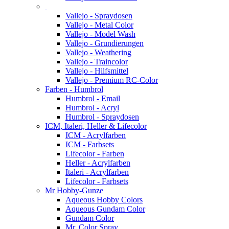
Vallejo - Spraydosen
Vallejo - Metal Color
Vallejo - Model Wash
Vallejo - Grundierungen
Vallejo - Weathering
Vallejo - Traincolor
Vallejo - Hilfsmittel
Vallejo - Premium RC-Color
Farben - Humbrol
Humbrol - Email
Humbrol - Acryl
Humbrol - Spraydosen
ICM, Italeri, Heller & Lifecolor
ICM - Acrylfarben
ICM - Farbsets
Lifecolor - Farben
Heller - Acrylfarben
Italeri - Acrylfarben
Lifecolor - Farbsets
Mr Hobby-Gunze
Aqueous Hobby Colors
Aqueous Gundam Color
Gundam Color
Mr. Color Spray