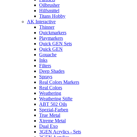
Oilbrusher
Hilfsmittel
Titans Hobby
AK Interactive
Thinner
Quickmarkers
Playmarkers
Quick GEN Sets
Quick GEN
Gouache
Inks
Filters
Deep Shades
Sprays
Real Colors Markers
Real Colors
Weathering
Weathering Stifte
ABT 502 Oils
Spezial-Farben
True Metal
Xtreme Metal
Dual Exo
3GEN Acrylics - Sets