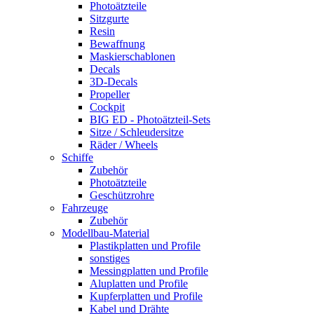
Photoätzteile
Sitzgurte
Resin
Bewaffnung
Maskierschablonen
Decals
3D-Decals
Propeller
Cockpit
BIG ED - Photoätzteil-Sets
Sitze / Schleudersitze
Räder / Wheels
Schiffe
Zubehör
Photoätzteile
Geschützrohre
Fahrzeuge
Zubehör
Modellbau-Material
Plastikplatten und Profile
sonstiges
Messingplatten und Profile
Aluplatten und Profile
Kupferplatten und Profile
Kabel und Drähte