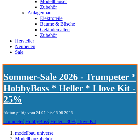
Modellhäuser
Zubehör
Anlagenbau
Elektroteile
Bäume & Büsche
Geländematten
Zubehör
Hersteller
Neuheiten
Sale
Sommer-Sale 2026 - Trumpeter *
HobbyBoss * Heller * I love Kit -
25%
Aktion gültig vom 24.07. bis 06.08.2026
Trumpeter
HobbyBoss
Heller - 30%
I love Kit
modellbau universe
Modellbauzubehör