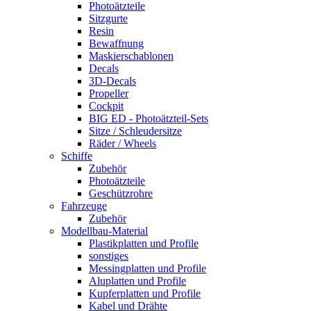
Photoätzteile
Sitzgurte
Resin
Bewaffnung
Maskierschablonen
Decals
3D-Decals
Propeller
Cockpit
BIG ED - Photoätzteil-Sets
Sitze / Schleudersitze
Räder / Wheels
Schiffe
Zubehör
Photoätzteile
Geschützrohre
Fahrzeuge
Zubehör
Modellbau-Material
Plastikplatten und Profile
sonstiges
Messingplatten und Profile
Aluplatten und Profile
Kupferplatten und Profile
Kabel und Drähte