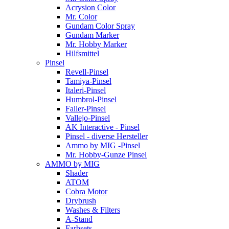
Acrysion Color
Mr. Color
Gundam Color Spray
Gundam Marker
Mr. Hobby Marker
Hilfsmittel
Pinsel
Revell-Pinsel
Tamiya-Pinsel
Italeri-Pinsel
Humbrol-Pinsel
Faller-Pinsel
Vallejo-Pinsel
AK Interactive - Pinsel
Pinsel - diverse Hersteller
Ammo by MIG -Pinsel
Mr. Hobby-Gunze Pinsel
AMMO by MIG
Shader
ATOM
Cobra Motor
Drybrush
Washes & Filters
A-Stand
Farbsets