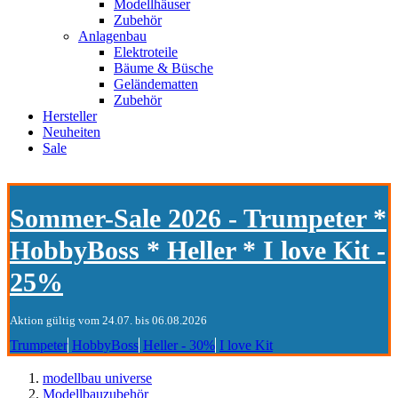
Modellhäuser
Zubehör
Anlagenbau
Elektroteile
Bäume & Büsche
Geländematten
Zubehör
Hersteller
Neuheiten
Sale
Sommer-Sale 2026 - Trumpeter *
HobbyBoss * Heller * I love Kit -
25%
Aktion gültig vom 24.07. bis 06.08.2026
Trumpeter
HobbyBoss
Heller - 30%
I love Kit
modellbau universe
Modellbauzubehör