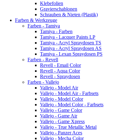
Klebefolien
Gravierschablonen
Schrauben & Nieten (Plastik)
Farben & Werkzeuge
Farben - Tamiya
Tamiya - Farben
Tamiya - Lacquer Paints LP
Tamiya - Acryl Spraydosen TS
Tamiya - Acryl Spraydosen AS
Tamiya - Lexan Spraydosen PS
Farben - Revell
Revell - Email Color
Revell - Aqua Color
Revell - Spraydosen
Farben - Vallejo
Vallejo - Model Air
Vallejo - Model Air - Farbsets
Vallejo - Model Color
Vallejo - Model Color - Farbsets
Vallejo - Game Color
Vallejo - Game Air
Vallejo - Game Xpress
Vallejo - True Metallic Metal
Vallejo - Panzer Aces
Vallejo - Mecha Color