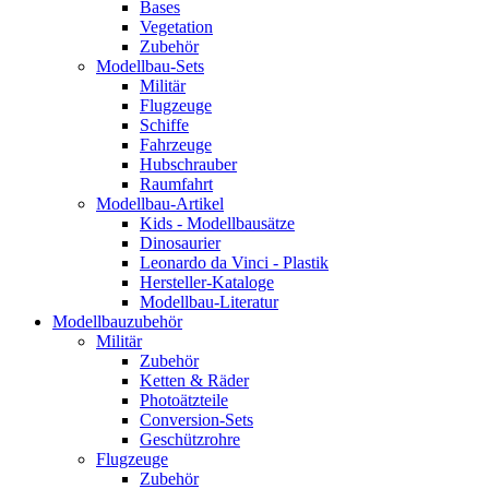
Bases
Vegetation
Zubehör
Modellbau-Sets
Militär
Flugzeuge
Schiffe
Fahrzeuge
Hubschrauber
Raumfahrt
Modellbau-Artikel
Kids - Modellbausätze
Dinosaurier
Leonardo da Vinci - Plastik
Hersteller-Kataloge
Modellbau-Literatur
Modellbauzubehör
Militär
Zubehör
Ketten & Räder
Photoätzteile
Conversion-Sets
Geschützrohre
Flugzeuge
Zubehör