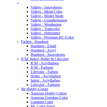
Vallejo - Spraydosen
Vallejo - Metal Color
Vallejo - Model Wash
Vallejo - Grundierungen
Vallejo - Weathering
Vallejo - Traincolor
Vallejo - Hilfsmittel
Vallejo - Premium RC-Color
Farben - Humbrol
Humbrol - Email
Humbrol - Acryl
Humbrol - Spraydosen
ICM, Italeri, Heller & Lifecolor
ICM - Acrylfarben
ICM - Farbsets
Lifecolor - Farben
Heller - Acrylfarben
Italeri - Acrylfarben
Lifecolor - Farbsets
Mr Hobby-Gunze
Aqueous Hobby Colors
Aqueous Gundam Color
Gundam Color
Mr. Color Spray