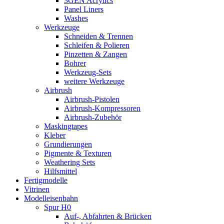
3GEN Acrylics
Panel Liners
Washes
Werkzeuge
Schneiden & Trennen
Schleifen & Polieren
Pinzetten & Zangen
Bohrer
Werkzeug-Sets
weitere Werkzeuge
Airbrush
Airbrush-Pistolen
Airbrush-Kompressoren
Airbrush-Zubehör
Maskingtapes
Kleber
Grundierungen
Pigmente & Texturen
Weathering Sets
Hilfsmittel
Fertigmodelle
Vitrinen
Modelleisenbahn
Spur H0
Auf-, Abfahrten & Brücken