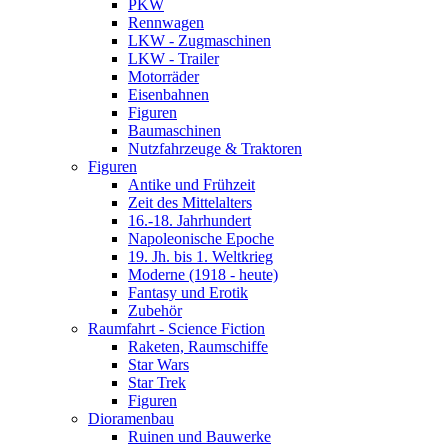
PKW
Rennwagen
LKW - Zugmaschinen
LKW - Trailer
Motorräder
Eisenbahnen
Figuren
Baumaschinen
Nutzfahrzeuge & Traktoren
Figuren
Antike und Frühzeit
Zeit des Mittelalters
16.-18. Jahrhundert
Napoleonische Epoche
19. Jh. bis 1. Weltkrieg
Moderne (1918 - heute)
Fantasy und Erotik
Zubehör
Raumfahrt - Science Fiction
Raketen, Raumschiffe
Star Wars
Star Trek
Figuren
Dioramenbau
Ruinen und Bauwerke