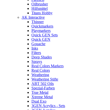
Oilbrusher
Hilfsmittel
Titans Hobby
AK Interactive
Thinner
Quickmarkers
Playmarkers
Quick GEN Sets
Quick GEN
Gouache
Inks
Filters
Deep Shades
Sprays
Real Colors Markers
Real Colors
Weathering
Weathering Stifte
ABT 502 Oils
Spezial-Farben
True Metal
Xtreme Metal
Dual Exo
3GEN Acrylics - Sets