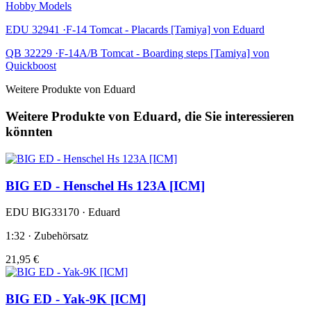
Hobby Models
EDU 32941 ·F-14 Tomcat - Placards [Tamiya] von Eduard
QB 32229 ·F-14A/B Tomcat - Boarding steps [Tamiya] von
Quickboost
Weitere Produkte von Eduard
Weitere Produkte von Eduard, die Sie interessieren
könnten
BIG ED - Henschel Hs 123A [ICM]
EDU BIG33170 · Eduard
1:32 · Zubehörsatz
21,95 €
BIG ED - Yak-9K [ICM]