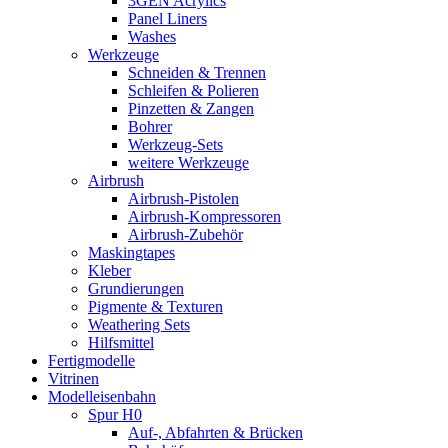
3GEN Acrylics
Panel Liners
Washes
Werkzeuge
Schneiden & Trennen
Schleifen & Polieren
Pinzetten & Zangen
Bohrer
Werkzeug-Sets
weitere Werkzeuge
Airbrush
Airbrush-Pistolen
Airbrush-Kompressoren
Airbrush-Zubehör
Maskingtapes
Kleber
Grundierungen
Pigmente & Texturen
Weathering Sets
Hilfsmittel
Fertigmodelle
Vitrinen
Modelleisenbahn
Spur H0
Auf-, Abfahrten & Brücken