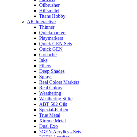
Oilbrusher
Hilfsmittel
Titans Hobby
AK Interactive
Thinner
Quickmarkers
Playmarkers
Quick GEN Sets
Quick GEN
Gouache
Inks
Filters
Deep Shades
Sprays
Real Colors Markers
Real Colors
Weathering
Weathering Stifte
ABT 502 Oils
Spezial-Farben
True Metal
Xtreme Metal
Dual Exo
3GEN Acrylics - Sets