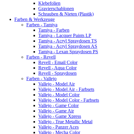
Klebefolien
Gravierschablonen
Schrauben & Nieten (Plastik)
Farben & Werkzeuge
Farben - Tamiya
Tamiya - Farben
Tamiya - Lacquer Paints LP
Tamiya - Acryl Spraydosen TS
Tamiya - Acryl Spraydosen AS
Tamiya - Lexan Spraydosen PS
Farben - Revell
Revell - Email Color
Revell - Aqua Color
Revell - Spraydosen
Farben - Vallejo
Vallejo - Model Air
Vallejo - Model Air - Farbsets
Vallejo - Model Color
Vallejo - Model Color - Farbsets
Vallejo - Game Color
Vallejo - Game Air
Vallejo - Game Xpress
Vallejo - True Metallic Metal
Vallejo - Panzer Aces
Vallejo - Mecha Color