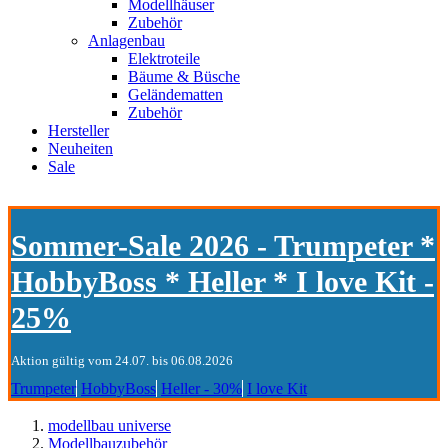
Modellhäuser
Zubehör
Anlagenbau
Elektroteile
Bäume & Büsche
Geländematten
Zubehör
Hersteller
Neuheiten
Sale
Sommer-Sale 2026 - Trumpeter *
HobbyBoss * Heller * I love Kit -
25%
Aktion gültig vom 24.07. bis 06.08.2026
Trumpeter
HobbyBoss
Heller - 30%
I love Kit
modellbau universe
Modellbauzubehör