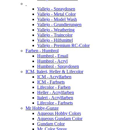
Vallejo - Spraydosen
Vallejo - Metal Color
Vallejo - Model Wash
Vallejo - Grundierungen
Vallejo - Weathering
Vallejo - Traincolor
Vallejo - Hilfsmittel
Vallejo - Premium RC-Color
Farben - Humbrol
Humbrol - Email
Humbrol - Acryl
Humbrol - Spraydosen
ICM, Italeri, Heller & Lifecolor
ICM - Acrylfarben
ICM - Farbsets
Lifecolor - Farben
Heller - Acrylfarben
Italeri - Acrylfarben
Lifecolor - Farbsets
Mr Hobby-Gunze
Aqueous Hobby Colors
Aqueous Gundam Color
Gundam Color
Mr. Color Spray