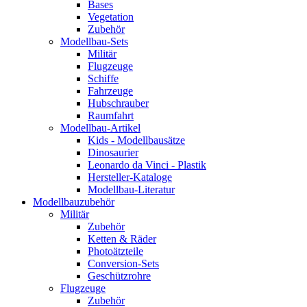
Bases
Vegetation
Zubehör
Modellbau-Sets
Militär
Flugzeuge
Schiffe
Fahrzeuge
Hubschrauber
Raumfahrt
Modellbau-Artikel
Kids - Modellbausätze
Dinosaurier
Leonardo da Vinci - Plastik
Hersteller-Kataloge
Modellbau-Literatur
Modellbauzubehör
Militär
Zubehör
Ketten & Räder
Photoätzteile
Conversion-Sets
Geschützrohre
Flugzeuge
Zubehör