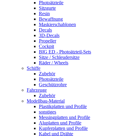
Photoätzteile
Sitzgurte
Resin
Bewaffnung
Maskierschablonen
Decals
3D-Decals
Propeller
Cockpit
BIG ED - Photoätzteil-Sets
Sitze / Schleudersitze
Räder / Wheels
Schiffe
Zubehör
Photoätzteile
Geschützrohre
Fahrzeuge
Zubehör
Modellbau-Material
Plastikplatten und Profile
sonstiges
Messingplatten und Profile
Aluplatten und Profile
Kupferplatten und Profile
Kabel und Drähte