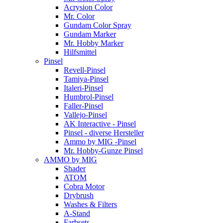
Acrysion Color
Mr. Color
Gundam Color Spray
Gundam Marker
Mr. Hobby Marker
Hilfsmittel
Pinsel
Revell-Pinsel
Tamiya-Pinsel
Italeri-Pinsel
Humbrol-Pinsel
Faller-Pinsel
Vallejo-Pinsel
AK Interactive - Pinsel
Pinsel - diverse Hersteller
Ammo by MIG -Pinsel
Mr. Hobby-Gunze Pinsel
AMMO by MIG
Shader
ATOM
Cobra Motor
Drybrush
Washes & Filters
A-Stand
Farbsets