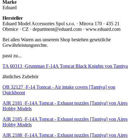
Marke
Eduard
Hersteller
Eduard Model Accessories Spol s.r.o. · Mirova 170 · 435 21
Obrnice · CZ · department@eduard.com · www.eduard.com
Bei allen Waren aus unserem Shop bestehen gesetzliche
Gewährleistungsrechte.
passt zu...
TA 60313 ·Grumman F-14A Tomcat Black Knights von Tamiya
ähnliches Zubehör
QB 32127 ·F-14 Tomcat - Air intake covers [Tamiya] von
Quickboost
AIR 2181 ·F-14A Tomcat - Exhaust nozzles [Tamiya] von Aires
Hobby Models
AIR 2185 ·F-14A Tomcat - Exhaust nozzles [Tamiya] von Aires
Hobby Models
AIR 2188 ·F-14A Tomcat - Exhaust nozzles [Tamiya] von Aires