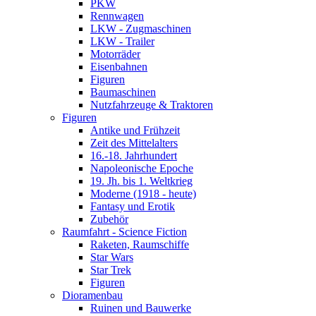
PKW
Rennwagen
LKW - Zugmaschinen
LKW - Trailer
Motorräder
Eisenbahnen
Figuren
Baumaschinen
Nutzfahrzeuge & Traktoren
Figuren
Antike und Frühzeit
Zeit des Mittelalters
16.-18. Jahrhundert
Napoleonische Epoche
19. Jh. bis 1. Weltkrieg
Moderne (1918 - heute)
Fantasy und Erotik
Zubehör
Raumfahrt - Science Fiction
Raketen, Raumschiffe
Star Wars
Star Trek
Figuren
Dioramenbau
Ruinen und Bauwerke