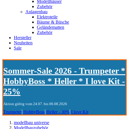
Modellhäuser
Zubehör
Anlagenbau
Elektroteile
Bäume & Büsche
Geländematten
Zubehör
Hersteller
Neuheiten
Sale
Sommer-Sale 2026 - Trumpeter *
HobbyBoss * Heller * I love Kit -
25%
Aktion gültig vom 24.07. bis 06.08.2026
Trumpeter
HobbyBoss
Heller - 30%
I love Kit
modellbau universe
Modellbauzubehör