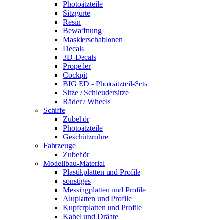
Photoätzteile
Sitzgurte
Resin
Bewaffnung
Maskierschablonen
Decals
3D-Decals
Propeller
Cockpit
BIG ED - Photoätzteil-Sets
Sitze / Schleudersitze
Räder / Wheels
Schiffe
Zubehör
Photoätzteile
Geschützrohre
Fahrzeuge
Zubehör
Modellbau-Material
Plastikplatten und Profile
sonstiges
Messingplatten und Profile
Aluplatten und Profile
Kupferplatten und Profile
Kabel und Drähte