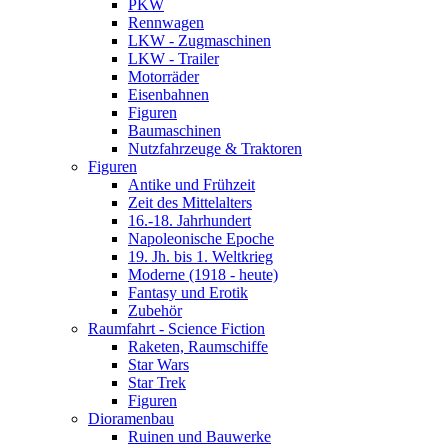
PKW
Rennwagen
LKW - Zugmaschinen
LKW - Trailer
Motorräder
Eisenbahnen
Figuren
Baumaschinen
Nutzfahrzeuge & Traktoren
Figuren
Antike und Frühzeit
Zeit des Mittelalters
16.-18. Jahrhundert
Napoleonische Epoche
19. Jh. bis 1. Weltkrieg
Moderne (1918 - heute)
Fantasy und Erotik
Zubehör
Raumfahrt - Science Fiction
Raketen, Raumschiffe
Star Wars
Star Trek
Figuren
Dioramenbau
Ruinen und Bauwerke