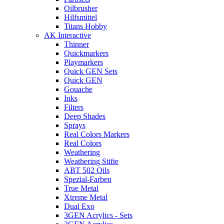
Oilbrusher
Hilfsmittel
Titans Hobby
AK Interactive
Thinner
Quickmarkers
Playmarkers
Quick GEN Sets
Quick GEN
Gouache
Inks
Filters
Deep Shades
Sprays
Real Colors Markers
Real Colors
Weathering
Weathering Stifte
ABT 502 Oils
Spezial-Farben
True Metal
Xtreme Metal
Dual Exo
3GEN Acrylics - Sets