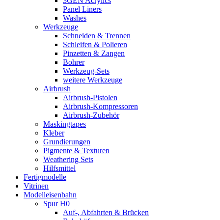
3GEN Acrylics
Panel Liners
Washes
Werkzeuge
Schneiden & Trennen
Schleifen & Polieren
Pinzetten & Zangen
Bohrer
Werkzeug-Sets
weitere Werkzeuge
Airbrush
Airbrush-Pistolen
Airbrush-Kompressoren
Airbrush-Zubehör
Maskingtapes
Kleber
Grundierungen
Pigmente & Texturen
Weathering Sets
Hilfsmittel
Fertigmodelle
Vitrinen
Modelleisenbahn
Spur H0
Auf-, Abfahrten & Brücken