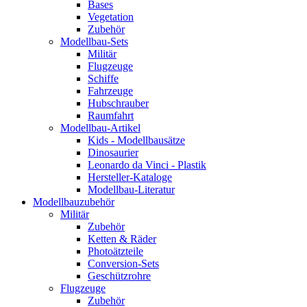
Bases
Vegetation
Zubehör
Modellbau-Sets
Militär
Flugzeuge
Schiffe
Fahrzeuge
Hubschrauber
Raumfahrt
Modellbau-Artikel
Kids - Modellbausätze
Dinosaurier
Leonardo da Vinci - Plastik
Hersteller-Kataloge
Modellbau-Literatur
Modellbauzubehör
Militär
Zubehör
Ketten & Räder
Photoätzteile
Conversion-Sets
Geschützrohre
Flugzeuge
Zubehör