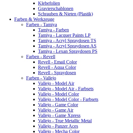
Klebefolien
Gravierschablonen
Schrauben & Nieten (Plastik)
Farben & Werkzeuge
Farben - Tamiya
Tamiya - Farben
Tamiya - Lacquer Paints LP
Tamiya - Acryl Spraydosen TS
Tamiya - Acryl Spraydosen AS
Tamiya - Lexan Spraydosen PS
Farben - Revell
Revell - Email Color
Revell - Aqua Color
Revell - Spraydosen
Farben - Vallejo
Vallejo - Model Air
Vallejo - Model Air - Farbsets
Vallejo - Model Color
Vallejo - Model Color - Farbsets
Vallejo - Game Color
Vallejo - Game Air
Vallejo - Game Xpress
Vallejo - True Metallic Metal
Vallejo - Panzer Aces
Vallejo - Mecha Color