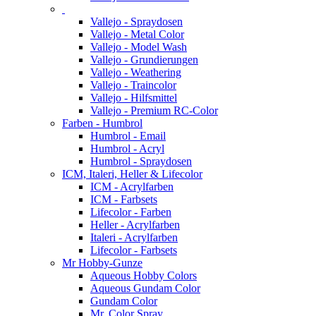
Vallejo - Spraydosen
Vallejo - Metal Color
Vallejo - Model Wash
Vallejo - Grundierungen
Vallejo - Weathering
Vallejo - Traincolor
Vallejo - Hilfsmittel
Vallejo - Premium RC-Color
Farben - Humbrol
Humbrol - Email
Humbrol - Acryl
Humbrol - Spraydosen
ICM, Italeri, Heller & Lifecolor
ICM - Acrylfarben
ICM - Farbsets
Lifecolor - Farben
Heller - Acrylfarben
Italeri - Acrylfarben
Lifecolor - Farbsets
Mr Hobby-Gunze
Aqueous Hobby Colors
Aqueous Gundam Color
Gundam Color
Mr. Color Spray