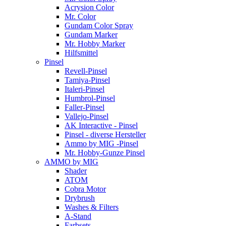
Acrysion Color
Mr. Color
Gundam Color Spray
Gundam Marker
Mr. Hobby Marker
Hilfsmittel
Pinsel
Revell-Pinsel
Tamiya-Pinsel
Italeri-Pinsel
Humbrol-Pinsel
Faller-Pinsel
Vallejo-Pinsel
AK Interactive - Pinsel
Pinsel - diverse Hersteller
Ammo by MIG -Pinsel
Mr. Hobby-Gunze Pinsel
AMMO by MIG
Shader
ATOM
Cobra Motor
Drybrush
Washes & Filters
A-Stand
Farbsets