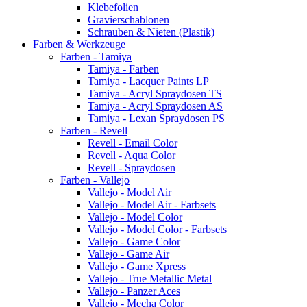
Klebefolien
Gravierschablonen
Schrauben & Nieten (Plastik)
Farben & Werkzeuge
Farben - Tamiya
Tamiya - Farben
Tamiya - Lacquer Paints LP
Tamiya - Acryl Spraydosen TS
Tamiya - Acryl Spraydosen AS
Tamiya - Lexan Spraydosen PS
Farben - Revell
Revell - Email Color
Revell - Aqua Color
Revell - Spraydosen
Farben - Vallejo
Vallejo - Model Air
Vallejo - Model Air - Farbsets
Vallejo - Model Color
Vallejo - Model Color - Farbsets
Vallejo - Game Color
Vallejo - Game Air
Vallejo - Game Xpress
Vallejo - True Metallic Metal
Vallejo - Panzer Aces
Vallejo - Mecha Color