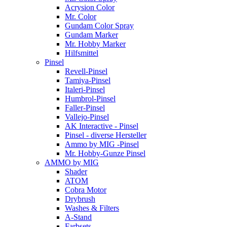
Acrysion Color
Mr. Color
Gundam Color Spray
Gundam Marker
Mr. Hobby Marker
Hilfsmittel
Pinsel
Revell-Pinsel
Tamiya-Pinsel
Italeri-Pinsel
Humbrol-Pinsel
Faller-Pinsel
Vallejo-Pinsel
AK Interactive - Pinsel
Pinsel - diverse Hersteller
Ammo by MIG -Pinsel
Mr. Hobby-Gunze Pinsel
AMMO by MIG
Shader
ATOM
Cobra Motor
Drybrush
Washes & Filters
A-Stand
Farbsets