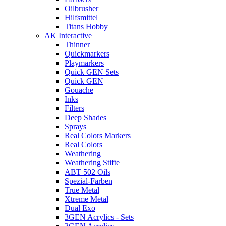
Oilbrusher
Hilfsmittel
Titans Hobby
AK Interactive
Thinner
Quickmarkers
Playmarkers
Quick GEN Sets
Quick GEN
Gouache
Inks
Filters
Deep Shades
Sprays
Real Colors Markers
Real Colors
Weathering
Weathering Stifte
ABT 502 Oils
Spezial-Farben
True Metal
Xtreme Metal
Dual Exo
3GEN Acrylics - Sets