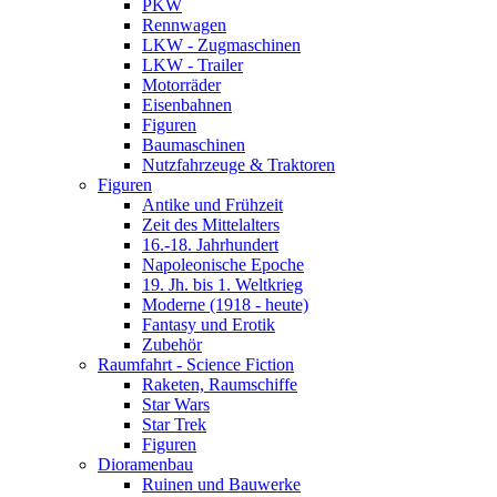
PKW
Rennwagen
LKW - Zugmaschinen
LKW - Trailer
Motorräder
Eisenbahnen
Figuren
Baumaschinen
Nutzfahrzeuge & Traktoren
Figuren
Antike und Frühzeit
Zeit des Mittelalters
16.-18. Jahrhundert
Napoleonische Epoche
19. Jh. bis 1. Weltkrieg
Moderne (1918 - heute)
Fantasy und Erotik
Zubehör
Raumfahrt - Science Fiction
Raketen, Raumschiffe
Star Wars
Star Trek
Figuren
Dioramenbau
Ruinen und Bauwerke