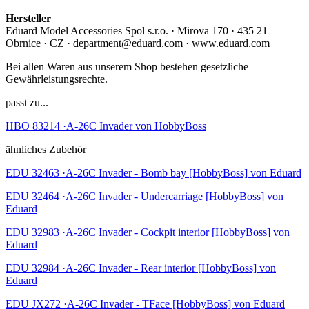
Hersteller
Eduard Model Accessories Spol s.r.o. · Mirova 170 · 435 21
Obrnice · CZ · department@eduard.com · www.eduard.com
Bei allen Waren aus unserem Shop bestehen gesetzliche
Gewährleistungsrechte.
passt zu...
HBO 83214 ·A-26C Invader von HobbyBoss
ähnliches Zubehör
EDU 32463 ·A-26C Invader - Bomb bay [HobbyBoss] von Eduard
EDU 32464 ·A-26C Invader - Undercarriage [HobbyBoss] von
Eduard
EDU 32983 ·A-26C Invader - Cockpit interior [HobbyBoss] von
Eduard
EDU 32984 ·A-26C Invader - Rear interior [HobbyBoss] von
Eduard
EDU JX272 ·A-26C Invader - TFace [HobbyBoss] von Eduard