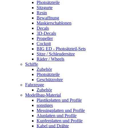
Photoätzteile
Sitzgurte
Resin
Bewaffnung
Maskierschablonen
Decals
3D-Decals
Propeller
Cockpit
BIG ED - Photoätzteil-Sets
Sitze / Schleudersitze
Räder / Wheels
Schiffe
Zubehör
Photoätzteile
Geschützrohre
Fahrzeuge
Zubehör
Modellbau-Material
Plastikplatten und Profile
sonstiges
Messingplatten und Profile
Aluplatten und Profile
Kupferplatten und Profile
Kabel und Drähte