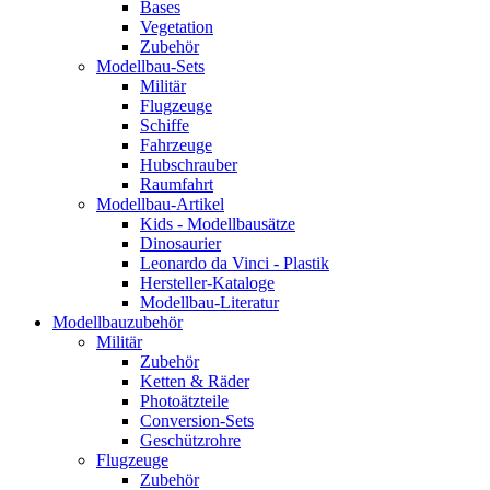
Bases
Vegetation
Zubehör
Modellbau-Sets
Militär
Flugzeuge
Schiffe
Fahrzeuge
Hubschrauber
Raumfahrt
Modellbau-Artikel
Kids - Modellbausätze
Dinosaurier
Leonardo da Vinci - Plastik
Hersteller-Kataloge
Modellbau-Literatur
Modellbauzubehör
Militär
Zubehör
Ketten & Räder
Photoätzteile
Conversion-Sets
Geschützrohre
Flugzeuge
Zubehör