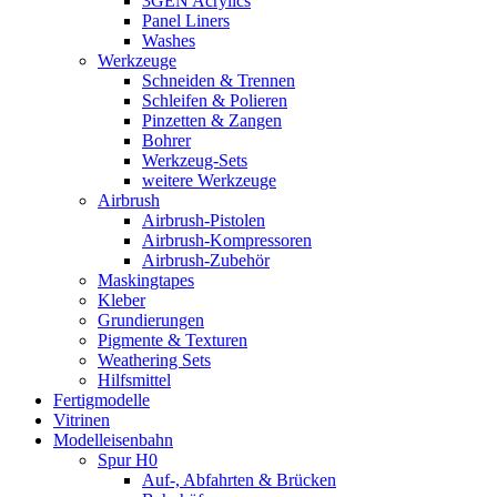
3GEN Acrylics
Panel Liners
Washes
Werkzeuge
Schneiden & Trennen
Schleifen & Polieren
Pinzetten & Zangen
Bohrer
Werkzeug-Sets
weitere Werkzeuge
Airbrush
Airbrush-Pistolen
Airbrush-Kompressoren
Airbrush-Zubehör
Maskingtapes
Kleber
Grundierungen
Pigmente & Texturen
Weathering Sets
Hilfsmittel
Fertigmodelle
Vitrinen
Modelleisenbahn
Spur H0
Auf-, Abfahrten & Brücken