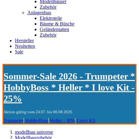
Modellhäuser
Zubehör
Anlagenbau
Elektroteile
Bäume & Büsche
Geländematten
Zubehör
Hersteller
Neuheiten
Sale
Sommer-Sale 2026 - Trumpeter *
HobbyBoss * Heller * I love Kit -
25%
Aktion gültig vom 24.07. bis 06.08.2026
Trumpeter
HobbyBoss
Heller - 30%
I love Kit
modellbau universe
Modellbauzubehör