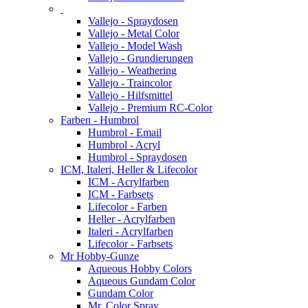
Vallejo - Spraydosen
Vallejo - Metal Color
Vallejo - Model Wash
Vallejo - Grundierungen
Vallejo - Weathering
Vallejo - Traincolor
Vallejo - Hilfsmittel
Vallejo - Premium RC-Color
Farben - Humbrol
Humbrol - Email
Humbrol - Acryl
Humbrol - Spraydosen
ICM, Italeri, Heller & Lifecolor
ICM - Acrylfarben
ICM - Farbsets
Lifecolor - Farben
Heller - Acrylfarben
Italeri - Acrylfarben
Lifecolor - Farbsets
Mr Hobby-Gunze
Aqueous Hobby Colors
Aqueous Gundam Color
Gundam Color
Mr. Color Spray