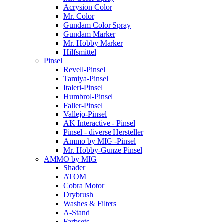
Acrysion Color
Mr. Color
Gundam Color Spray
Gundam Marker
Mr. Hobby Marker
Hilfsmittel
Pinsel
Revell-Pinsel
Tamiya-Pinsel
Italeri-Pinsel
Humbrol-Pinsel
Faller-Pinsel
Vallejo-Pinsel
AK Interactive - Pinsel
Pinsel - diverse Hersteller
Ammo by MIG -Pinsel
Mr. Hobby-Gunze Pinsel
AMMO by MIG
Shader
ATOM
Cobra Motor
Drybrush
Washes & Filters
A-Stand
Farbsets