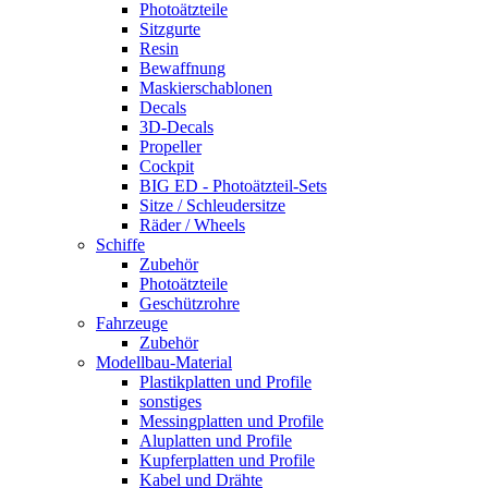
Photoätzteile
Sitzgurte
Resin
Bewaffnung
Maskierschablonen
Decals
3D-Decals
Propeller
Cockpit
BIG ED - Photoätzteil-Sets
Sitze / Schleudersitze
Räder / Wheels
Schiffe
Zubehör
Photoätzteile
Geschützrohre
Fahrzeuge
Zubehör
Modellbau-Material
Plastikplatten und Profile
sonstiges
Messingplatten und Profile
Aluplatten und Profile
Kupferplatten und Profile
Kabel und Drähte