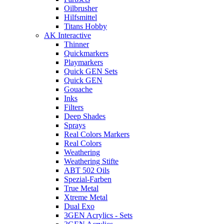
Oilbrusher
Hilfsmittel
Titans Hobby
AK Interactive
Thinner
Quickmarkers
Playmarkers
Quick GEN Sets
Quick GEN
Gouache
Inks
Filters
Deep Shades
Sprays
Real Colors Markers
Real Colors
Weathering
Weathering Stifte
ABT 502 Oils
Spezial-Farben
True Metal
Xtreme Metal
Dual Exo
3GEN Acrylics - Sets