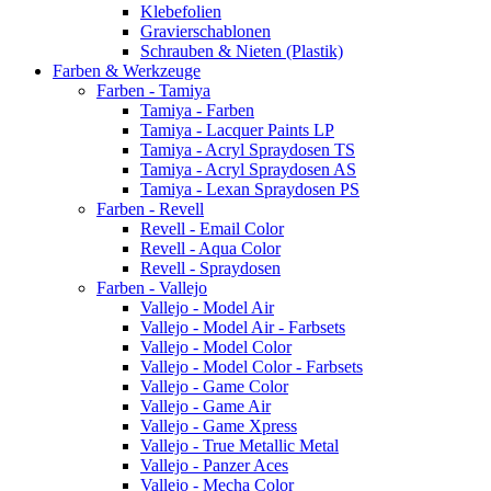
Klebefolien
Gravierschablonen
Schrauben & Nieten (Plastik)
Farben & Werkzeuge
Farben - Tamiya
Tamiya - Farben
Tamiya - Lacquer Paints LP
Tamiya - Acryl Spraydosen TS
Tamiya - Acryl Spraydosen AS
Tamiya - Lexan Spraydosen PS
Farben - Revell
Revell - Email Color
Revell - Aqua Color
Revell - Spraydosen
Farben - Vallejo
Vallejo - Model Air
Vallejo - Model Air - Farbsets
Vallejo - Model Color
Vallejo - Model Color - Farbsets
Vallejo - Game Color
Vallejo - Game Air
Vallejo - Game Xpress
Vallejo - True Metallic Metal
Vallejo - Panzer Aces
Vallejo - Mecha Color