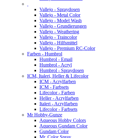
Vallejo - Spraydosen
Vallejo - Metal Color
Vallejo - Model Wash
Vallejo - Grundierungen
Vallejo - Weathering
Vallejo - Traincolor
Vallejo - Hilfsmittel
Vallejo - Premium RC-Color
Farben - Humbrol
Humbrol - Email
Humbrol - Acryl
Humbrol - Spraydosen
ICM, Italeri, Heller & Lifecolor
ICM - Acrylfarben
ICM - Farbsets
Lifecolor - Farben
Heller - Acrylfarben
Italeri - Acrylfarben
Lifecolor - Farbsets
Mr Hobby-Gunze
Aqueous Hobby Colors
Aqueous Gundam Color
Gundam Color
Mr. Color Spray