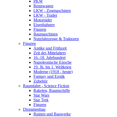
PKW
Rennwagen
LKW - Zugmaschinen
LKW - Trailer
Motorräder
Eisenbahnen
Figuren
Baumaschinen
Nutzfahrzeuge & Traktoren
Figuren
Antike und Frühzeit
Zeit des Mittelalters
16.-18. Jahrhundert
Napoleonische Epoche
19. Jh. bis 1. Weltkrieg
Moderne (1918 - heute)
Fantasy und Erotik
Zubehör
Raumfahrt - Science Fiction
Raketen, Raumschiffe
Star Wars
Star Trek
Figuren
Dioramenbau
Ruinen und Bauwerke