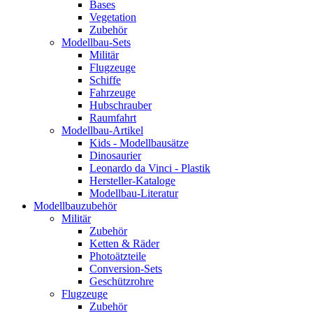
Bases
Vegetation
Zubehör
Modellbau-Sets
Militär
Flugzeuge
Schiffe
Fahrzeuge
Hubschrauber
Raumfahrt
Modellbau-Artikel
Kids - Modellbausätze
Dinosaurier
Leonardo da Vinci - Plastik
Hersteller-Kataloge
Modellbau-Literatur
Modellbauzubehör
Militär
Zubehör
Ketten & Räder
Photoätzteile
Conversion-Sets
Geschützrohre
Flugzeuge
Zubehör