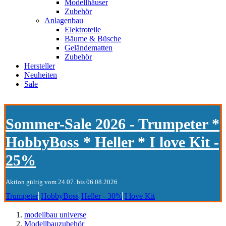
Modellhäuser
Zubehör
Anlagenbau
Elektroteile
Bäume & Büsche
Geländematten
Zubehör
Hersteller
Neuheiten
Sale
Sommer-Sale 2026 - Trumpeter *
HobbyBoss * Heller * I love Kit -
25%
Aktion gültig vom 24.07. bis 06.08.2026
Trumpeter
HobbyBoss
Heller - 30%
I love Kit
modellbau universe
Modellbauzubehör