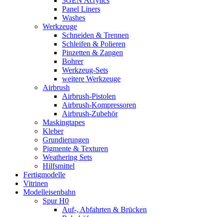
3GEN Acrylics
Panel Liners
Washes
Werkzeuge
Schneiden & Trennen
Schleifen & Polieren
Pinzetten & Zangen
Bohrer
Werkzeug-Sets
weitere Werkzeuge
Airbrush
Airbrush-Pistolen
Airbrush-Kompressoren
Airbrush-Zubehör
Maskingtapes
Kleber
Grundierungen
Pigmente & Texturen
Weathering Sets
Hilfsmittel
Fertigmodelle
Vitrinen
Modelleisenbahn
Spur H0
Auf-, Abfahrten & Brücken