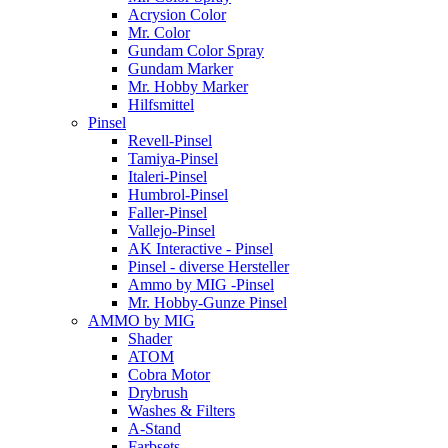
Acrysion Color
Mr. Color
Gundam Color Spray
Gundam Marker
Mr. Hobby Marker
Hilfsmittel
Pinsel
Revell-Pinsel
Tamiya-Pinsel
Italeri-Pinsel
Humbrol-Pinsel
Faller-Pinsel
Vallejo-Pinsel
AK Interactive - Pinsel
Pinsel - diverse Hersteller
Ammo by MIG -Pinsel
Mr. Hobby-Gunze Pinsel
AMMO by MIG
Shader
ATOM
Cobra Motor
Drybrush
Washes & Filters
A-Stand
Farbsets