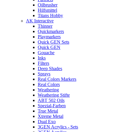
Oilbrusher
Hilfsmittel
Titans Hobby
AK Interactive
Thinner
Quickmarkers
Playmarkers
Quick GEN Sets
Quick GEN
Gouache
Inks
Filters
Deep Shades
Sprays
Real Colors Markers
Real Colors
Weathering
Weathering Stifte
ABT 502 Oils
Spezial-Farben
True Metal
Xtreme Metal
Dual Exo
3GEN Acrylics - Sets