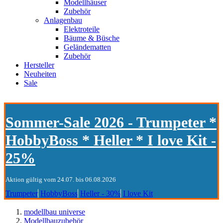
Modellhäuser
Zubehör
Anlagenbau
Elektroteile
Bäume & Büsche
Geländematten
Zubehör
Hersteller
Neuheiten
Sale
Sommer-Sale 2026 - Trumpeter *
HobbyBoss * Heller * I love Kit -
25%
Aktion gültig vom 24.07. bis 06.08.2026
Trumpeter
HobbyBoss
Heller - 30%
I love Kit
modellbau universe
Modellbauzubehör