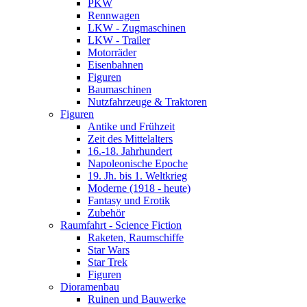
PKW
Rennwagen
LKW - Zugmaschinen
LKW - Trailer
Motorräder
Eisenbahnen
Figuren
Baumaschinen
Nutzfahrzeuge & Traktoren
Figuren
Antike und Frühzeit
Zeit des Mittelalters
16.-18. Jahrhundert
Napoleonische Epoche
19. Jh. bis 1. Weltkrieg
Moderne (1918 - heute)
Fantasy und Erotik
Zubehör
Raumfahrt - Science Fiction
Raketen, Raumschiffe
Star Wars
Star Trek
Figuren
Dioramenbau
Ruinen und Bauwerke