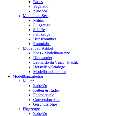
Bases
Vegetation
Zubehör
Modellbau-Sets
Militär
Flugzeuge
Schiffe
Fahrzeuge
Hubschrauber
Raumfahrt
Modellbau-Artikel
Kids - Modellbausätze
Dinosaurier
Leonardo da Vinci - Plastik
Hersteller-Kataloge
Modellbau-Literatur
Modellbauzubehör
Militär
Zubehör
Ketten & Räder
Photoätzteile
Conversion-Sets
Geschützrohre
Flugzeuge
Zubehör