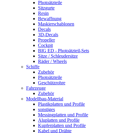
Photoätzteile
Sitzgurte
Resin
Bewaffnung
Maskierschablonen
Decals
3D-Decals
Propeller
Cockpit
BIG ED - Photoätzteil-Sets
Sitze / Schleudersitze
Räder / Wheels
Schiffe
Zubehör
Photoätzteile
Geschützrohre
Fahrzeuge
Zubehör
Modellbau-Material
Plastikplatten und Profile
sonstiges
Messingplatten und Profile
Aluplatten und Profile
Kupferplatten und Profile
Kabel und Drähte