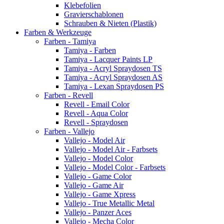
Klebefolien
Gravierschablonen
Schrauben & Nieten (Plastik)
Farben & Werkzeuge
Farben - Tamiya
Tamiya - Farben
Tamiya - Lacquer Paints LP
Tamiya - Acryl Spraydosen TS
Tamiya - Acryl Spraydosen AS
Tamiya - Lexan Spraydosen PS
Farben - Revell
Revell - Email Color
Revell - Aqua Color
Revell - Spraydosen
Farben - Vallejo
Vallejo - Model Air
Vallejo - Model Air - Farbsets
Vallejo - Model Color
Vallejo - Model Color - Farbsets
Vallejo - Game Color
Vallejo - Game Air
Vallejo - Game Xpress
Vallejo - True Metallic Metal
Vallejo - Panzer Aces
Vallejo - Mecha Color