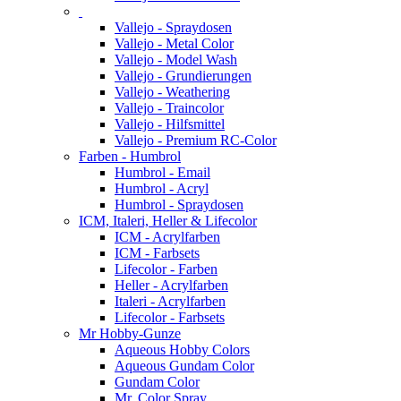
Vallejo - Spraydosen
Vallejo - Metal Color
Vallejo - Model Wash
Vallejo - Grundierungen
Vallejo - Weathering
Vallejo - Traincolor
Vallejo - Hilfsmittel
Vallejo - Premium RC-Color
Farben - Humbrol
Humbrol - Email
Humbrol - Acryl
Humbrol - Spraydosen
ICM, Italeri, Heller & Lifecolor
ICM - Acrylfarben
ICM - Farbsets
Lifecolor - Farben
Heller - Acrylfarben
Italeri - Acrylfarben
Lifecolor - Farbsets
Mr Hobby-Gunze
Aqueous Hobby Colors
Aqueous Gundam Color
Gundam Color
Mr. Color Spray