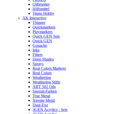
Oilbrusher
Hilfsmittel
Titans Hobby
AK Interactive
Thinner
Quickmarkers
Playmarkers
Quick GEN Sets
Quick GEN
Gouache
Inks
Filters
Deep Shades
Sprays
Real Colors Markers
Real Colors
Weathering
Weathering Stifte
ABT 502 Oils
Spezial-Farben
True Metal
Xtreme Metal
Dual Exo
3GEN Acrylics - Sets