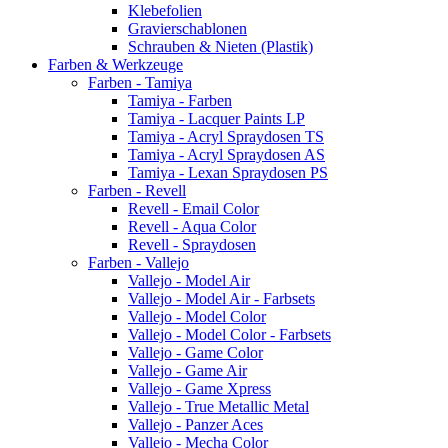
Klebefolien
Gravierschablonen
Schrauben & Nieten (Plastik)
Farben & Werkzeuge
Farben - Tamiya
Tamiya - Farben
Tamiya - Lacquer Paints LP
Tamiya - Acryl Spraydosen TS
Tamiya - Acryl Spraydosen AS
Tamiya - Lexan Spraydosen PS
Farben - Revell
Revell - Email Color
Revell - Aqua Color
Revell - Spraydosen
Farben - Vallejo
Vallejo - Model Air
Vallejo - Model Air - Farbsets
Vallejo - Model Color
Vallejo - Model Color - Farbsets
Vallejo - Game Color
Vallejo - Game Air
Vallejo - Game Xpress
Vallejo - True Metallic Metal
Vallejo - Panzer Aces
Vallejo - Mecha Color