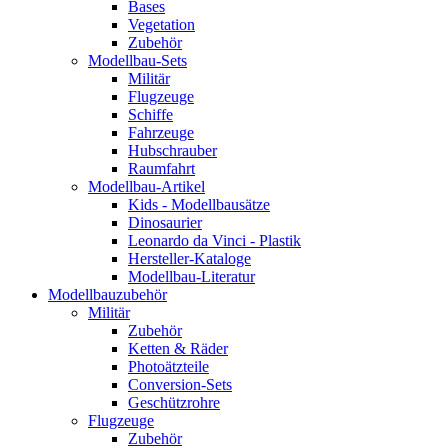
Bases
Vegetation
Zubehör
Modellbau-Sets
Militär
Flugzeuge
Schiffe
Fahrzeuge
Hubschrauber
Raumfahrt
Modellbau-Artikel
Kids - Modellbausätze
Dinosaurier
Leonardo da Vinci - Plastik
Hersteller-Kataloge
Modellbau-Literatur
Modellbauzubehör
Militär
Zubehör
Ketten & Räder
Photoätzteile
Conversion-Sets
Geschützrohre
Flugzeuge
Zubehör