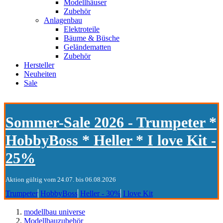
Modellhäuser
Zubehör
Anlagenbau
Elektroteile
Bäume & Büsche
Geländematten
Zubehör
Hersteller
Neuheiten
Sale
Sommer-Sale 2026 - Trumpeter *
HobbyBoss * Heller * I love Kit -
25%
Aktion gültig vom 24.07. bis 06.08.2026
Trumpeter
HobbyBoss
Heller - 30%
I love Kit
modellbau universe
Modellbauzubehör