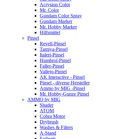
Acrysion Color
Mr. Color
Gundam Color Spray
Gundam Marker
Mr. Hobby Marker
Hilfsmittel
Pinsel
Revell-Pinsel
Tamiya-Pinsel
Italeri-Pinsel
Humbrol-Pinsel
Faller-Pinsel
Vallejo-Pinsel
AK Interactive - Pinsel
Pinsel - diverse Hersteller
Ammo by MIG -Pinsel
Mr. Hobby-Gunze Pinsel
AMMO by MIG
Shader
ATOM
Cobra Motor
Drybrush
Washes & Filters
A-Stand
Farbsets