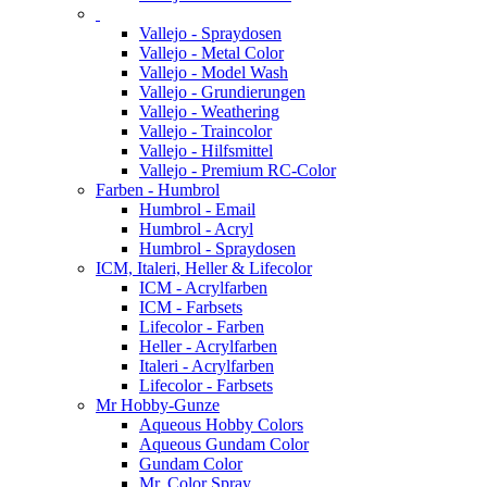
Vallejo - Spraydosen
Vallejo - Metal Color
Vallejo - Model Wash
Vallejo - Grundierungen
Vallejo - Weathering
Vallejo - Traincolor
Vallejo - Hilfsmittel
Vallejo - Premium RC-Color
Farben - Humbrol
Humbrol - Email
Humbrol - Acryl
Humbrol - Spraydosen
ICM, Italeri, Heller & Lifecolor
ICM - Acrylfarben
ICM - Farbsets
Lifecolor - Farben
Heller - Acrylfarben
Italeri - Acrylfarben
Lifecolor - Farbsets
Mr Hobby-Gunze
Aqueous Hobby Colors
Aqueous Gundam Color
Gundam Color
Mr. Color Spray