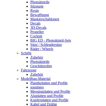
Photoätzteile
Sitzgurte
Resin
Bewaffnung
Maskierschablonen
Decals
3D-Decals
Propeller
Cockpit
BIG ED - Photoätzteil-Sets
Sitze / Schleudersitze
Räder / Wheels
Schiffe
Zubehör
Photoätzteile
Geschützrohre
Fahrzeuge
Zubehör
Modellbau-Material
Plastikplatten und Profile
sonstiges
Messingplatten und Profile
Aluplatten und Profile
Kupferplatten und Profile
Kabel und Drähte