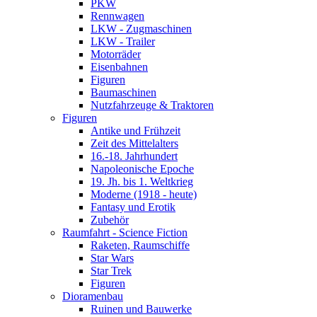
PKW
Rennwagen
LKW - Zugmaschinen
LKW - Trailer
Motorräder
Eisenbahnen
Figuren
Baumaschinen
Nutzfahrzeuge & Traktoren
Figuren
Antike und Frühzeit
Zeit des Mittelalters
16.-18. Jahrhundert
Napoleonische Epoche
19. Jh. bis 1. Weltkrieg
Moderne (1918 - heute)
Fantasy und Erotik
Zubehör
Raumfahrt - Science Fiction
Raketen, Raumschiffe
Star Wars
Star Trek
Figuren
Dioramenbau
Ruinen und Bauwerke