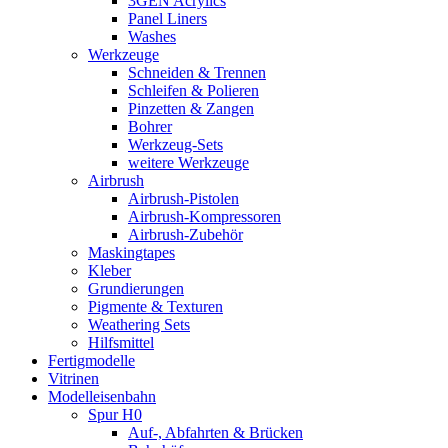
3GEN Acrylics
Panel Liners
Washes
Werkzeuge
Schneiden & Trennen
Schleifen & Polieren
Pinzetten & Zangen
Bohrer
Werkzeug-Sets
weitere Werkzeuge
Airbrush
Airbrush-Pistolen
Airbrush-Kompressoren
Airbrush-Zubehör
Maskingtapes
Kleber
Grundierungen
Pigmente & Texturen
Weathering Sets
Hilfsmittel
Fertigmodelle
Vitrinen
Modelleisenbahn
Spur H0
Auf-, Abfahrten & Brücken