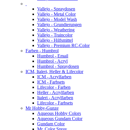
Vallejo - Spraydosen
Vallejo - Metal Color
Vallejo - Model Wash
Vallejo - Grundierungen
Vallejo - Weathering
Vallejo - Traincolor
Vallejo - Hilfsmittel
Vallejo - Premium RC-Color
Farben - Humbrol
Humbrol - Email
Humbrol - Acryl
Humbrol - Spraydosen
ICM, Italeri, Heller & Lifecolor
ICM - Acrylfarben
ICM - Farbsets
Lifecolor - Farben
Heller - Acrylfarben
Italeri - Acrylfarben
Lifecolor - Farbsets
Mr Hobby-Gunze
Aqueous Hobby Colors
Aqueous Gundam Color
Gundam Color
Mr. Color Spray