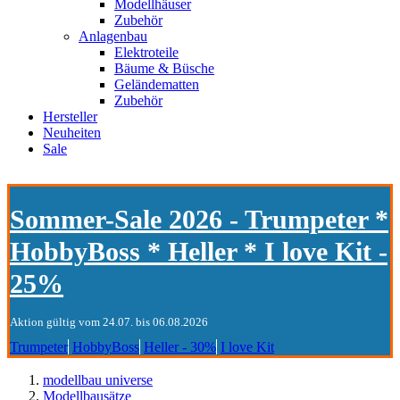
Modellhäuser
Zubehör
Anlagenbau
Elektroteile
Bäume & Büsche
Geländematten
Zubehör
Hersteller
Neuheiten
Sale
Sommer-Sale 2026 - Trumpeter *
HobbyBoss * Heller * I love Kit -
25%
Aktion gültig vom 24.07. bis 06.08.2026
Trumpeter
HobbyBoss
Heller - 30%
I love Kit
modellbau universe
Modellbausätze