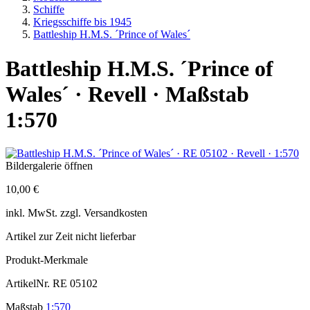
Schiffe
Kriegsschiffe bis 1945
Battleship H.M.S. ´Prince of Wales´
Battleship H.M.S. ´Prince of
Wales´ · Revell · Maßstab
1:570
Bildergalerie öffnen
10,00 €
inkl.
MwSt. zzgl.
Versandkosten
Artikel zur Zeit nicht lieferbar
Produkt-Merkmale
ArtikelNr.
RE 05102
Maßstab
1:570