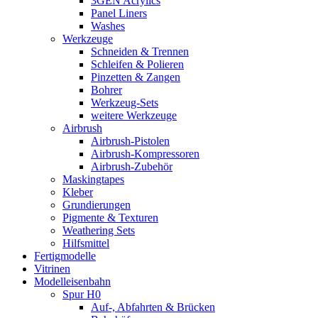
3GEN Acrylics
Panel Liners
Washes
Werkzeuge
Schneiden & Trennen
Schleifen & Polieren
Pinzetten & Zangen
Bohrer
Werkzeug-Sets
weitere Werkzeuge
Airbrush
Airbrush-Pistolen
Airbrush-Kompressoren
Airbrush-Zubehör
Maskingtapes
Kleber
Grundierungen
Pigmente & Texturen
Weathering Sets
Hilfsmittel
Fertigmodelle
Vitrinen
Modelleisenbahn
Spur H0
Auf-, Abfahrten & Brücken