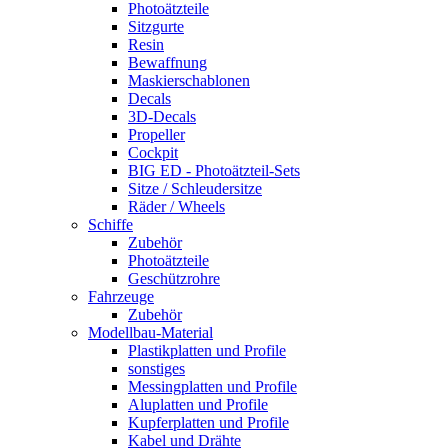
Photoätzteile
Sitzgurte
Resin
Bewaffnung
Maskierschablonen
Decals
3D-Decals
Propeller
Cockpit
BIG ED - Photoätzteil-Sets
Sitze / Schleudersitze
Räder / Wheels
Schiffe
Zubehör
Photoätzteile
Geschützrohre
Fahrzeuge
Zubehör
Modellbau-Material
Plastikplatten und Profile
sonstiges
Messingplatten und Profile
Aluplatten und Profile
Kupferplatten und Profile
Kabel und Drähte