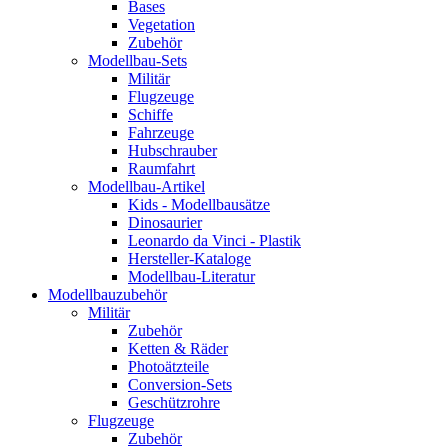
Bases
Vegetation
Zubehör
Modellbau-Sets
Militär
Flugzeuge
Schiffe
Fahrzeuge
Hubschrauber
Raumfahrt
Modellbau-Artikel
Kids - Modellbausätze
Dinosaurier
Leonardo da Vinci - Plastik
Hersteller-Kataloge
Modellbau-Literatur
Modellbauzubehör
Militär
Zubehör
Ketten & Räder
Photoätzteile
Conversion-Sets
Geschützrohre
Flugzeuge
Zubehör