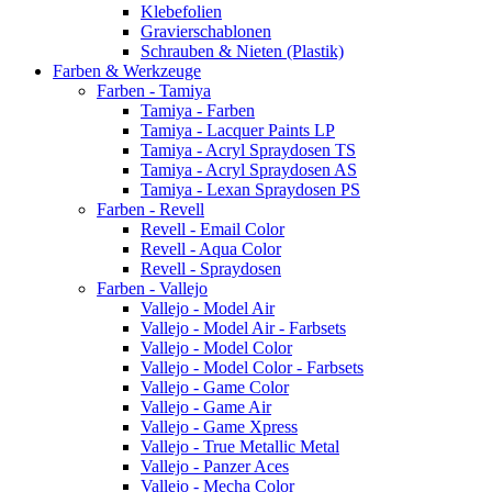
Klebefolien
Gravierschablonen
Schrauben & Nieten (Plastik)
Farben & Werkzeuge
Farben - Tamiya
Tamiya - Farben
Tamiya - Lacquer Paints LP
Tamiya - Acryl Spraydosen TS
Tamiya - Acryl Spraydosen AS
Tamiya - Lexan Spraydosen PS
Farben - Revell
Revell - Email Color
Revell - Aqua Color
Revell - Spraydosen
Farben - Vallejo
Vallejo - Model Air
Vallejo - Model Air - Farbsets
Vallejo - Model Color
Vallejo - Model Color - Farbsets
Vallejo - Game Color
Vallejo - Game Air
Vallejo - Game Xpress
Vallejo - True Metallic Metal
Vallejo - Panzer Aces
Vallejo - Mecha Color