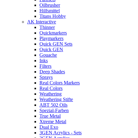
Oilbrusher
Hilfsmittel
Titans Hobby
AK Interactive
Thinner
Quickmarkers
Playmarkers
Quick GEN Sets
Quick GEN
Gouache
Inks
Filters
Deep Shades
Sprays
Real Colors Markers
Real Colors
Weathering
Weathering Stifte
ABT 502 Oils
Spezial-Farben
True Metal
Xtreme Metal
Dual Exo
3GEN Acrylics - Sets