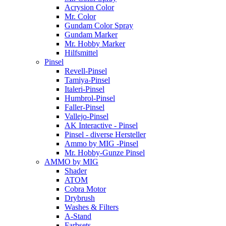
Acrysion Color
Mr. Color
Gundam Color Spray
Gundam Marker
Mr. Hobby Marker
Hilfsmittel
Pinsel
Revell-Pinsel
Tamiya-Pinsel
Italeri-Pinsel
Humbrol-Pinsel
Faller-Pinsel
Vallejo-Pinsel
AK Interactive - Pinsel
Pinsel - diverse Hersteller
Ammo by MIG -Pinsel
Mr. Hobby-Gunze Pinsel
AMMO by MIG
Shader
ATOM
Cobra Motor
Drybrush
Washes & Filters
A-Stand
Farbsets