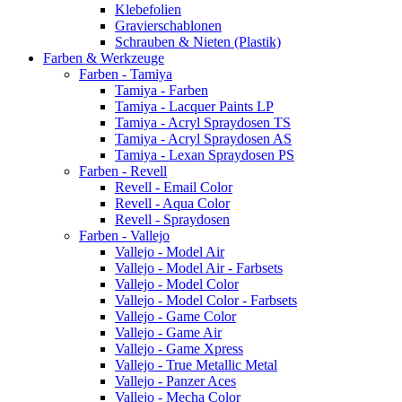
Klebefolien
Gravierschablonen
Schrauben & Nieten (Plastik)
Farben & Werkzeuge
Farben - Tamiya
Tamiya - Farben
Tamiya - Lacquer Paints LP
Tamiya - Acryl Spraydosen TS
Tamiya - Acryl Spraydosen AS
Tamiya - Lexan Spraydosen PS
Farben - Revell
Revell - Email Color
Revell - Aqua Color
Revell - Spraydosen
Farben - Vallejo
Vallejo - Model Air
Vallejo - Model Air - Farbsets
Vallejo - Model Color
Vallejo - Model Color - Farbsets
Vallejo - Game Color
Vallejo - Game Air
Vallejo - Game Xpress
Vallejo - True Metallic Metal
Vallejo - Panzer Aces
Vallejo - Mecha Color