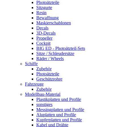
Photoätzteile
Sitzgurte
Resin
Bewaffnung
Maskierschablonen
Decals
3D-Decals
Propeller
Cockpit
BIG ED - Photoätzteil-Sets
Sitze / Schleudersitze
Räder / Wheels
Schiffe
Zubehör
Photoätzteile
Geschützrohre
Fahrzeuge
Zubehör
Modellbau-Material
Plastikplatten und Profile
sonstiges
Messingplatten und Profile
Aluplatten und Profile
Kupferplatten und Profile
Kabel und Drähte