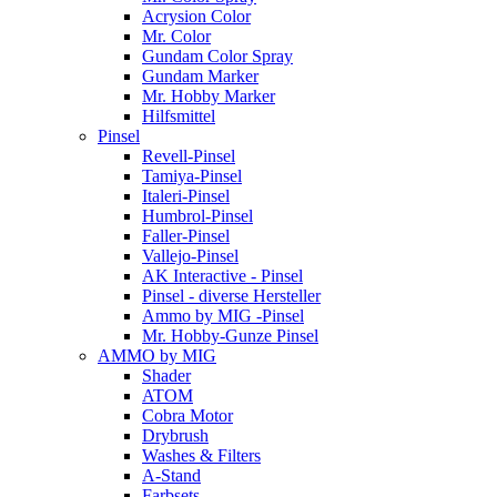
Acrysion Color
Mr. Color
Gundam Color Spray
Gundam Marker
Mr. Hobby Marker
Hilfsmittel
Pinsel
Revell-Pinsel
Tamiya-Pinsel
Italeri-Pinsel
Humbrol-Pinsel
Faller-Pinsel
Vallejo-Pinsel
AK Interactive - Pinsel
Pinsel - diverse Hersteller
Ammo by MIG -Pinsel
Mr. Hobby-Gunze Pinsel
AMMO by MIG
Shader
ATOM
Cobra Motor
Drybrush
Washes & Filters
A-Stand
Farbsets