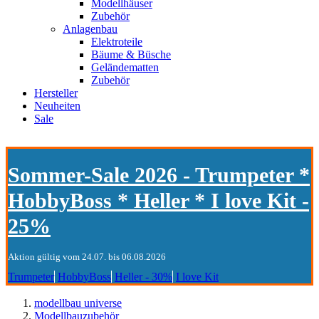
Modellhäuser
Zubehör
Anlagenbau
Elektroteile
Bäume & Büsche
Geländematten
Zubehör
Hersteller
Neuheiten
Sale
Sommer-Sale 2026 - Trumpeter *
HobbyBoss * Heller * I love Kit -
25%
Aktion gültig vom 24.07. bis 06.08.2026
Trumpeter
HobbyBoss
Heller - 30%
I love Kit
modellbau universe
Modellbauzubehör