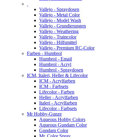
Vallejo - Spraydosen
Vallejo - Metal Color
Vallejo - Model Wash
Vallejo - Grundierungen
Vallejo - Weathering
Vallejo - Traincolor
Vallejo - Hilfsmittel
Vallejo - Premium RC-Color
Farben - Humbrol
Humbrol - Email
Humbrol - Acryl
Humbrol - Spraydosen
ICM, Italeri, Heller & Lifecolor
ICM - Acrylfarben
ICM - Farbsets
Lifecolor - Farben
Heller - Acrylfarben
Italeri - Acrylfarben
Lifecolor - Farbsets
Mr Hobby-Gunze
Aqueous Hobby Colors
Aqueous Gundam Color
Gundam Color
Mr. Color Spray