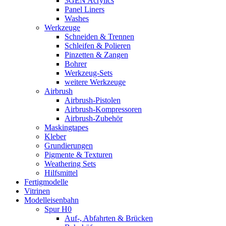
3GEN Acrylics
Panel Liners
Washes
Werkzeuge
Schneiden & Trennen
Schleifen & Polieren
Pinzetten & Zangen
Bohrer
Werkzeug-Sets
weitere Werkzeuge
Airbrush
Airbrush-Pistolen
Airbrush-Kompressoren
Airbrush-Zubehör
Maskingtapes
Kleber
Grundierungen
Pigmente & Texturen
Weathering Sets
Hilfsmittel
Fertigmodelle
Vitrinen
Modelleisenbahn
Spur H0
Auf-, Abfahrten & Brücken