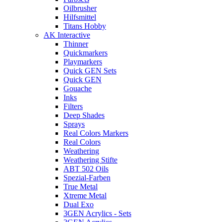
Oilbrusher
Hilfsmittel
Titans Hobby
AK Interactive
Thinner
Quickmarkers
Playmarkers
Quick GEN Sets
Quick GEN
Gouache
Inks
Filters
Deep Shades
Sprays
Real Colors Markers
Real Colors
Weathering
Weathering Stifte
ABT 502 Oils
Spezial-Farben
True Metal
Xtreme Metal
Dual Exo
3GEN Acrylics - Sets