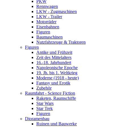
PKW
Rennwagen
LKW - Zugmaschinen
LKW - Trailer
Motorräder
Eisenbahnen
Figuren
Baumaschinen
Nutzfahrzeuge & Traktoren
Figuren
Antike und Frühzeit
Zeit des Mittelalters
16.-18. Jahrhundert
Napoleonische Epoche
19. Jh. bis 1. Weltkrieg
Moderne (1918 - heute)
Fantasy und Erotik
Zubehör
Raumfahrt - Science Fiction
Raketen, Raumschiffe
Star Wars
Star Trek
Figuren
Dioramenbau
Ruinen und Bauwerke