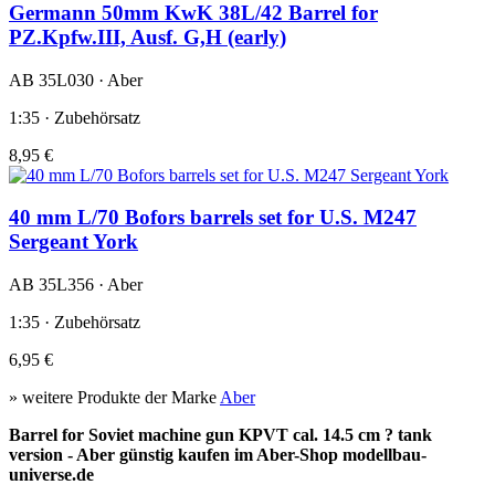
Germann 50mm KwK 38L/42 Barrel for
PZ.Kpfw.III, Ausf. G,H (early)
AB 35L030 · Aber
1:35 · Zubehörsatz
8,95 €
40 mm L/70 Bofors barrels set for U.S. M247
Sergeant York
AB 35L356 · Aber
1:35 · Zubehörsatz
6,95 €
» weitere Produkte der Marke
Aber
Barrel for Soviet machine gun KPVT cal. 14.5 cm ? tank
version - Aber günstig kaufen im Aber-Shop modellbau-
universe.de