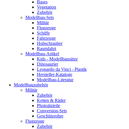
Bases
Vegetation
Zubehör
Modellbau-Sets
Militär
Flugzeuge
Schiffe
Fahrzeuge
Hubschrauber
Raumfahrt
Modellbau-Artikel
Kids - Modellbausätze
Dinosaurier
Leonardo da Vinci - Plastik
Hersteller-Kataloge
Modellbau-Literatur
Modellbauzubehör
Militär
Zubehör
Ketten & Räder
Photoätzteile
Conversion-Sets
Geschützrohre
Flugzeuge
Zubehör