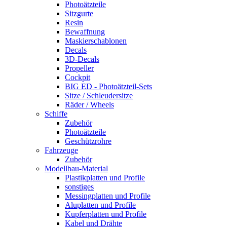
Photoätzteile
Sitzgurte
Resin
Bewaffnung
Maskierschablonen
Decals
3D-Decals
Propeller
Cockpit
BIG ED - Photoätzteil-Sets
Sitze / Schleudersitze
Räder / Wheels
Schiffe
Zubehör
Photoätzteile
Geschützrohre
Fahrzeuge
Zubehör
Modellbau-Material
Plastikplatten und Profile
sonstiges
Messingplatten und Profile
Aluplatten und Profile
Kupferplatten und Profile
Kabel und Drähte