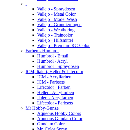
Vallejo - Spraydosen
Vallejo - Metal Color
Vallejo - Model Wash
Vallejo - Grundierungen
Vallejo - Weathering
Vallejo - Traincolor
Vallejo - Hilfsmittel
Vallejo - Premium RC-Color
Farben - Humbrol
Humbrol - Email
Humbrol - Acryl
Humbrol - Spraydosen
ICM, Italeri, Heller & Lifecolor
ICM - Acrylfarben
ICM - Farbsets
Lifecolor - Farben
Heller - Acrylfarben
Italeri - Acrylfarben
Lifecolor - Farbsets
Mr Hobby-Gunze
Aqueous Hobby Colors
Aqueous Gundam Color
Gundam Color
Mr. Color Spray