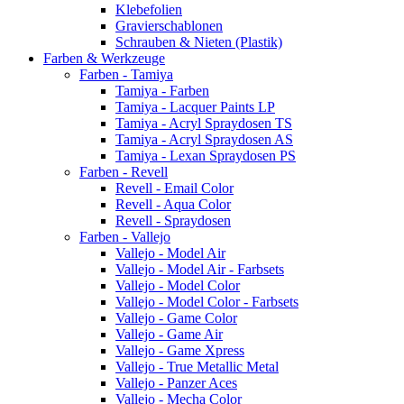
Klebefolien
Gravierschablonen
Schrauben & Nieten (Plastik)
Farben & Werkzeuge
Farben - Tamiya
Tamiya - Farben
Tamiya - Lacquer Paints LP
Tamiya - Acryl Spraydosen TS
Tamiya - Acryl Spraydosen AS
Tamiya - Lexan Spraydosen PS
Farben - Revell
Revell - Email Color
Revell - Aqua Color
Revell - Spraydosen
Farben - Vallejo
Vallejo - Model Air
Vallejo - Model Air - Farbsets
Vallejo - Model Color
Vallejo - Model Color - Farbsets
Vallejo - Game Color
Vallejo - Game Air
Vallejo - Game Xpress
Vallejo - True Metallic Metal
Vallejo - Panzer Aces
Vallejo - Mecha Color