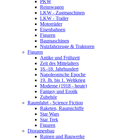
PKW
Rennwagen
LKW - Zugmaschinen
LKW - Trailer
Motorräder
Eisenbahnen
Figuren
Baumaschinen
Nutzfahrzeuge & Traktoren
Figuren
Antike und Frühzeit
Zeit des Mittelalters
16.-18. Jahrhundert
Napoleonische Epoche
19. Jh. bis 1. Weltkrieg
Moderne (1918 - heute)
Fantasy und Erotik
Zubehör
Raumfahrt - Science Fiction
Raketen, Raumschiffe
Star Wars
Star Trek
Figuren
Dioramenbau
Ruinen und Bauwerke