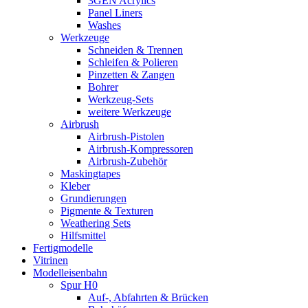
3GEN Acrylics
Panel Liners
Washes
Werkzeuge
Schneiden & Trennen
Schleifen & Polieren
Pinzetten & Zangen
Bohrer
Werkzeug-Sets
weitere Werkzeuge
Airbrush
Airbrush-Pistolen
Airbrush-Kompressoren
Airbrush-Zubehör
Maskingtapes
Kleber
Grundierungen
Pigmente & Texturen
Weathering Sets
Hilfsmittel
Fertigmodelle
Vitrinen
Modelleisenbahn
Spur H0
Auf-, Abfahrten & Brücken