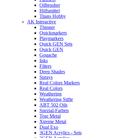
Oilbrusher
Hilfsmittel
Titans Hobby
AK Interactive
Thinner
Quickmarkers
Playmarkers
Quick GEN Sets
Quick GEN
Gouache
Inks
Filters
Deep Shades
Sprays
Real Colors Markers
Real Colors
Weathering
Weathering Stifte
ABT 502 Oils
Spezial-Farben
True Metal
Xtreme Metal
Dual Exo
3GEN Acrylics - Sets