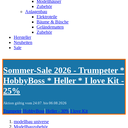
Modellhäuser
Zubehör
Anlagenbau
Elektroteile
Bäume & Büsche
Geländematten
Zubehör
Hersteller
Neuheiten
Sale
Sommer-Sale 2026 - Trumpeter *
HobbyBoss * Heller * I love Kit -
25%
Aktion gültig vom 24.07. bis 06.08.2026
Trumpeter
HobbyBoss
Heller - 30%
I love Kit
modellbau universe
Modellbauzubehör