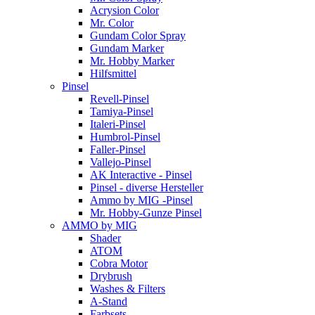
Acrysion Color
Mr. Color
Gundam Color Spray
Gundam Marker
Mr. Hobby Marker
Hilfsmittel
Pinsel
Revell-Pinsel
Tamiya-Pinsel
Italeri-Pinsel
Humbrol-Pinsel
Faller-Pinsel
Vallejo-Pinsel
AK Interactive - Pinsel
Pinsel - diverse Hersteller
Ammo by MIG -Pinsel
Mr. Hobby-Gunze Pinsel
AMMO by MIG
Shader
ATOM
Cobra Motor
Drybrush
Washes & Filters
A-Stand
Farbsets