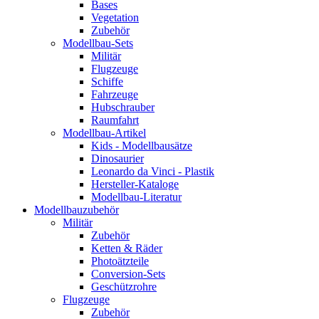
Bases
Vegetation
Zubehör
Modellbau-Sets
Militär
Flugzeuge
Schiffe
Fahrzeuge
Hubschrauber
Raumfahrt
Modellbau-Artikel
Kids - Modellbausätze
Dinosaurier
Leonardo da Vinci - Plastik
Hersteller-Kataloge
Modellbau-Literatur
Modellbauzubehör
Militär
Zubehör
Ketten & Räder
Photoätzteile
Conversion-Sets
Geschützrohre
Flugzeuge
Zubehör