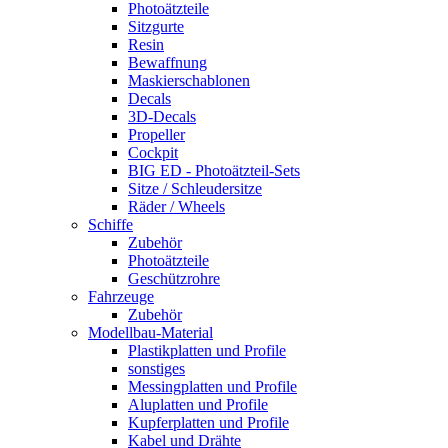
Photoätzteile
Sitzgurte
Resin
Bewaffnung
Maskierschablonen
Decals
3D-Decals
Propeller
Cockpit
BIG ED - Photoätzteil-Sets
Sitze / Schleudersitze
Räder / Wheels
Schiffe
Zubehör
Photoätzteile
Geschützrohre
Fahrzeuge
Zubehör
Modellbau-Material
Plastikplatten und Profile
sonstiges
Messingplatten und Profile
Aluplatten und Profile
Kupferplatten und Profile
Kabel und Drähte