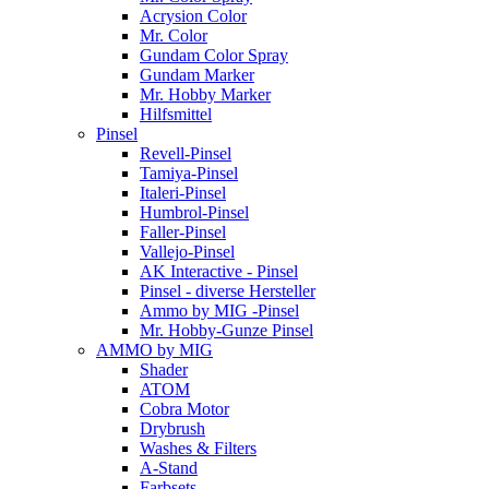
Acrysion Color
Mr. Color
Gundam Color Spray
Gundam Marker
Mr. Hobby Marker
Hilfsmittel
Pinsel
Revell-Pinsel
Tamiya-Pinsel
Italeri-Pinsel
Humbrol-Pinsel
Faller-Pinsel
Vallejo-Pinsel
AK Interactive - Pinsel
Pinsel - diverse Hersteller
Ammo by MIG -Pinsel
Mr. Hobby-Gunze Pinsel
AMMO by MIG
Shader
ATOM
Cobra Motor
Drybrush
Washes & Filters
A-Stand
Farbsets