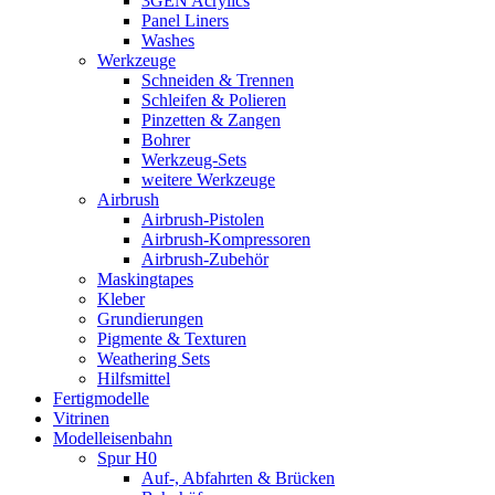
3GEN Acrylics
Panel Liners
Washes
Werkzeuge
Schneiden & Trennen
Schleifen & Polieren
Pinzetten & Zangen
Bohrer
Werkzeug-Sets
weitere Werkzeuge
Airbrush
Airbrush-Pistolen
Airbrush-Kompressoren
Airbrush-Zubehör
Maskingtapes
Kleber
Grundierungen
Pigmente & Texturen
Weathering Sets
Hilfsmittel
Fertigmodelle
Vitrinen
Modelleisenbahn
Spur H0
Auf-, Abfahrten & Brücken