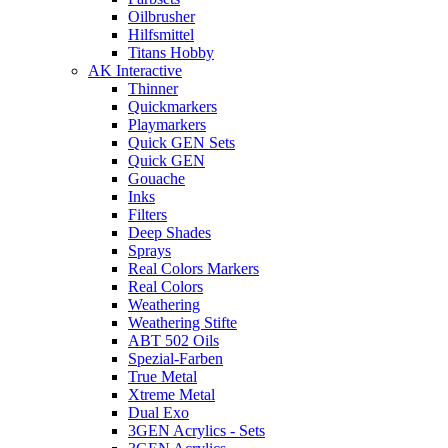
Oilbrusher
Hilfsmittel
Titans Hobby
AK Interactive
Thinner
Quickmarkers
Playmarkers
Quick GEN Sets
Quick GEN
Gouache
Inks
Filters
Deep Shades
Sprays
Real Colors Markers
Real Colors
Weathering
Weathering Stifte
ABT 502 Oils
Spezial-Farben
True Metal
Xtreme Metal
Dual Exo
3GEN Acrylics - Sets