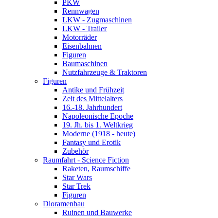
PKW
Rennwagen
LKW - Zugmaschinen
LKW - Trailer
Motorräder
Eisenbahnen
Figuren
Baumaschinen
Nutzfahrzeuge & Traktoren
Figuren
Antike und Frühzeit
Zeit des Mittelalters
16.-18. Jahrhundert
Napoleonische Epoche
19. Jh. bis 1. Weltkrieg
Moderne (1918 - heute)
Fantasy und Erotik
Zubehör
Raumfahrt - Science Fiction
Raketen, Raumschiffe
Star Wars
Star Trek
Figuren
Dioramenbau
Ruinen und Bauwerke