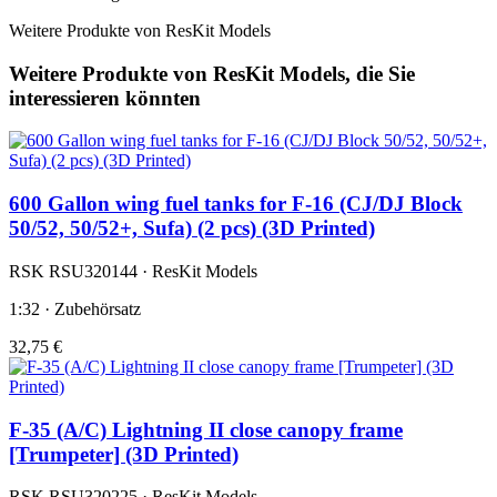
Weitere Produkte von ResKit Models
Weitere Produkte von ResKit Models, die Sie
interessieren könnten
600 Gallon wing fuel tanks for F-16 (CJ/DJ Block
50/52, 50/52+, Sufa) (2 pcs) (3D Printed)
RSK RSU320144 · ResKit Models
1:32 · Zubehörsatz
32,75 €
F-35 (A/C) Lightning II close canopy frame
[Trumpeter] (3D Printed)
RSK RSU320225 · ResKit Models