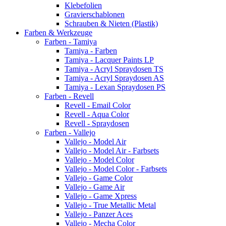
Klebefolien
Gravierschablonen
Schrauben & Nieten (Plastik)
Farben & Werkzeuge
Farben - Tamiya
Tamiya - Farben
Tamiya - Lacquer Paints LP
Tamiya - Acryl Spraydosen TS
Tamiya - Acryl Spraydosen AS
Tamiya - Lexan Spraydosen PS
Farben - Revell
Revell - Email Color
Revell - Aqua Color
Revell - Spraydosen
Farben - Vallejo
Vallejo - Model Air
Vallejo - Model Air - Farbsets
Vallejo - Model Color
Vallejo - Model Color - Farbsets
Vallejo - Game Color
Vallejo - Game Air
Vallejo - Game Xpress
Vallejo - True Metallic Metal
Vallejo - Panzer Aces
Vallejo - Mecha Color