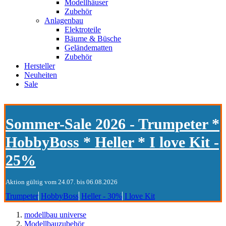
Modellhäuser
Zubehör
Anlagenbau
Elektroteile
Bäume & Büsche
Geländematten
Zubehör
Hersteller
Neuheiten
Sale
Sommer-Sale 2026 - Trumpeter *
HobbyBoss * Heller * I love Kit -
25%
Aktion gültig vom 24.07. bis 06.08.2026
Trumpeter
HobbyBoss
Heller - 30%
I love Kit
modellbau universe
Modellbauzubehör