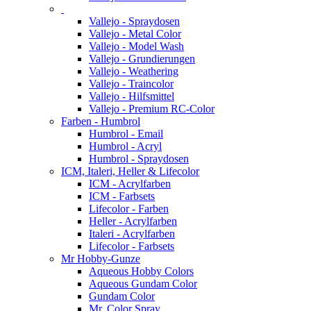
Vallejo - Spraydosen
Vallejo - Metal Color
Vallejo - Model Wash
Vallejo - Grundierungen
Vallejo - Weathering
Vallejo - Traincolor
Vallejo - Hilfsmittel
Vallejo - Premium RC-Color
Farben - Humbrol
Humbrol - Email
Humbrol - Acryl
Humbrol - Spraydosen
ICM, Italeri, Heller & Lifecolor
ICM - Acrylfarben
ICM - Farbsets
Lifecolor - Farben
Heller - Acrylfarben
Italeri - Acrylfarben
Lifecolor - Farbsets
Mr Hobby-Gunze
Aqueous Hobby Colors
Aqueous Gundam Color
Gundam Color
Mr. Color Spray