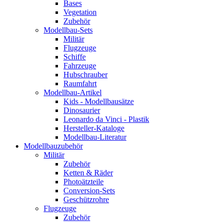
Bases
Vegetation
Zubehör
Modellbau-Sets
Militär
Flugzeuge
Schiffe
Fahrzeuge
Hubschrauber
Raumfahrt
Modellbau-Artikel
Kids - Modellbausätze
Dinosaurier
Leonardo da Vinci - Plastik
Hersteller-Kataloge
Modellbau-Literatur
Modellbauzubehör
Militär
Zubehör
Ketten & Räder
Photoätzteile
Conversion-Sets
Geschützrohre
Flugzeuge
Zubehör