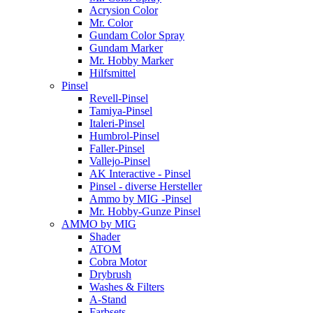
Acrysion Color
Mr. Color
Gundam Color Spray
Gundam Marker
Mr. Hobby Marker
Hilfsmittel
Pinsel
Revell-Pinsel
Tamiya-Pinsel
Italeri-Pinsel
Humbrol-Pinsel
Faller-Pinsel
Vallejo-Pinsel
AK Interactive - Pinsel
Pinsel - diverse Hersteller
Ammo by MIG -Pinsel
Mr. Hobby-Gunze Pinsel
AMMO by MIG
Shader
ATOM
Cobra Motor
Drybrush
Washes & Filters
A-Stand
Farbsets