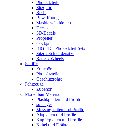
Photoätzteile
Sitzgurte
Resin
Bewaffnung
Maskierschablonen
Decals
3D-Decals
Propeller
Cockpit
BIG ED - Photoätzteil-Sets
Sitze / Schleudersitze
Räder / Wheels
Schiffe
Zubehör
Photoätzteile
Geschützrohre
Fahrzeuge
Zubehör
Modellbau-Material
Plastikplatten und Profile
sonstiges
Messingplatten und Profile
Aluplatten und Profile
Kupferplatten und Profile
Kabel und Drähte