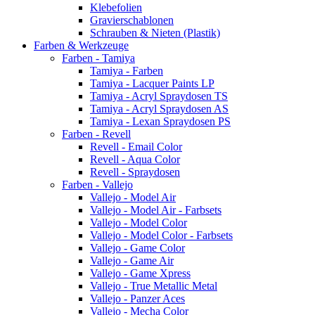
Klebefolien
Gravierschablonen
Schrauben & Nieten (Plastik)
Farben & Werkzeuge
Farben - Tamiya
Tamiya - Farben
Tamiya - Lacquer Paints LP
Tamiya - Acryl Spraydosen TS
Tamiya - Acryl Spraydosen AS
Tamiya - Lexan Spraydosen PS
Farben - Revell
Revell - Email Color
Revell - Aqua Color
Revell - Spraydosen
Farben - Vallejo
Vallejo - Model Air
Vallejo - Model Air - Farbsets
Vallejo - Model Color
Vallejo - Model Color - Farbsets
Vallejo - Game Color
Vallejo - Game Air
Vallejo - Game Xpress
Vallejo - True Metallic Metal
Vallejo - Panzer Aces
Vallejo - Mecha Color