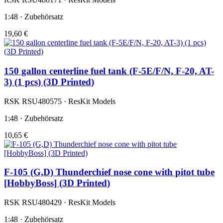
1:48 · Zubehörsatz
19,60 €
150 gallon centerline fuel tank (F-5E/F/N, F-20, AT-
3) (1 pcs) (3D Printed)
RSK RSU480575 · ResKit Models
1:48 · Zubehörsatz
10,65 €
F-105 (G,D) Thunderchief nose cone with pitot tube
[HobbyBoss] (3D Printed)
RSK RSU480429 · ResKit Models
1:48 · Zubehörsatz