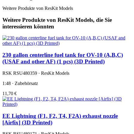
Weitere Produkte von ResKit Models
Weitere Produkte von ResKit Models, die Sie
interessieren könnten
230 gallon centerline fuel tank for OV-10 (A,B,C)
(USAF and other AF) (1 pcs) (3D Printed)
RSK RSU480359 · ResKit Models
1:48 · Zubehörsatz
11,70 €
EE Lightning (F1, F2, T4, F2A) exhaust nozzle
[Airfix] (3D Printed)
RSK RSU480171 · ResKit Models