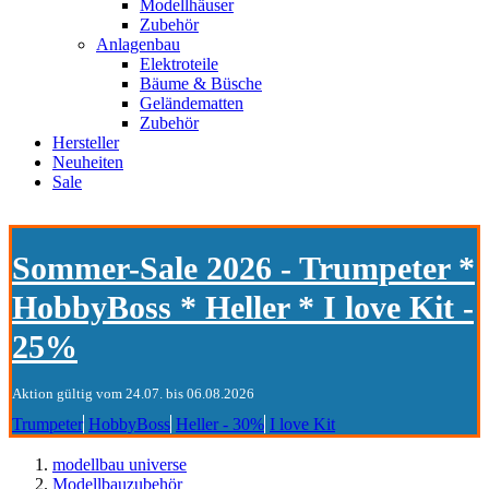
Modellhäuser
Zubehör
Anlagenbau
Elektroteile
Bäume & Büsche
Geländematten
Zubehör
Hersteller
Neuheiten
Sale
Sommer-Sale 2026 - Trumpeter *
HobbyBoss * Heller * I love Kit -
25%
Aktion gültig vom 24.07. bis 06.08.2026
Trumpeter
HobbyBoss
Heller - 30%
I love Kit
modellbau universe
Modellbauzubehör