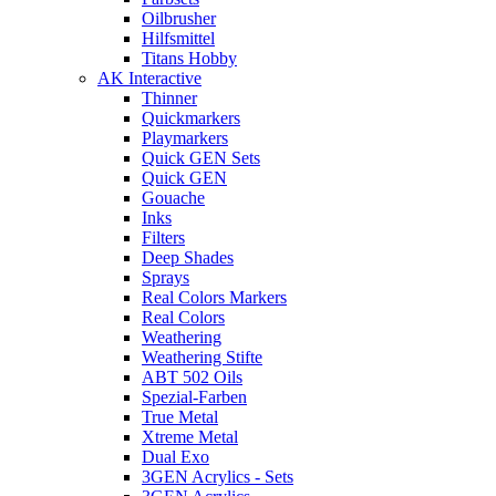
Oilbrusher
Hilfsmittel
Titans Hobby
AK Interactive
Thinner
Quickmarkers
Playmarkers
Quick GEN Sets
Quick GEN
Gouache
Inks
Filters
Deep Shades
Sprays
Real Colors Markers
Real Colors
Weathering
Weathering Stifte
ABT 502 Oils
Spezial-Farben
True Metal
Xtreme Metal
Dual Exo
3GEN Acrylics - Sets