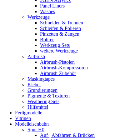
3GEN Acrylics
Panel Liners
Washes
Werkzeuge
Schneiden & Trennen
Schleifen & Polieren
Pinzetten & Zangen
Bohrer
Werkzeug-Sets
weitere Werkzeuge
Airbrush
Airbrush-Pistolen
Airbrush-Kompressoren
Airbrush-Zubehör
Maskingtapes
Kleber
Grundierungen
Pigmente & Texturen
Weathering Sets
Hilfsmittel
Fertigmodelle
Vitrinen
Modelleisenbahn
Spur H0
Auf-, Abfahrten & Brücken