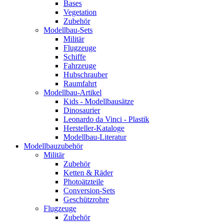
Bases
Vegetation
Zubehör
Modellbau-Sets
Militär
Flugzeuge
Schiffe
Fahrzeuge
Hubschrauber
Raumfahrt
Modellbau-Artikel
Kids - Modellbausätze
Dinosaurier
Leonardo da Vinci - Plastik
Hersteller-Kataloge
Modellbau-Literatur
Modellbauzubehör
Militär
Zubehör
Ketten & Räder
Photoätzteile
Conversion-Sets
Geschützrohre
Flugzeuge
Zubehör