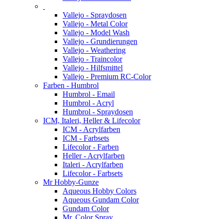
Vallejo - Spraydosen
Vallejo - Metal Color
Vallejo - Model Wash
Vallejo - Grundierungen
Vallejo - Weathering
Vallejo - Traincolor
Vallejo - Hilfsmittel
Vallejo - Premium RC-Color
Farben - Humbrol
Humbrol - Email
Humbrol - Acryl
Humbrol - Spraydosen
ICM, Italeri, Heller & Lifecolor
ICM - Acrylfarben
ICM - Farbsets
Lifecolor - Farben
Heller - Acrylfarben
Italeri - Acrylfarben
Lifecolor - Farbsets
Mr Hobby-Gunze
Aqueous Hobby Colors
Aqueous Gundam Color
Gundam Color
Mr. Color Spray