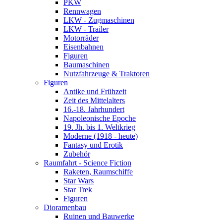
PKW
Rennwagen
LKW - Zugmaschinen
LKW - Trailer
Motorräder
Eisenbahnen
Figuren
Baumaschinen
Nutzfahrzeuge & Traktoren
Figuren
Antike und Frühzeit
Zeit des Mittelalters
16.-18. Jahrhundert
Napoleonische Epoche
19. Jh. bis 1. Weltkrieg
Moderne (1918 - heute)
Fantasy und Erotik
Zubehör
Raumfahrt - Science Fiction
Raketen, Raumschiffe
Star Wars
Star Trek
Figuren
Dioramenbau
Ruinen und Bauwerke