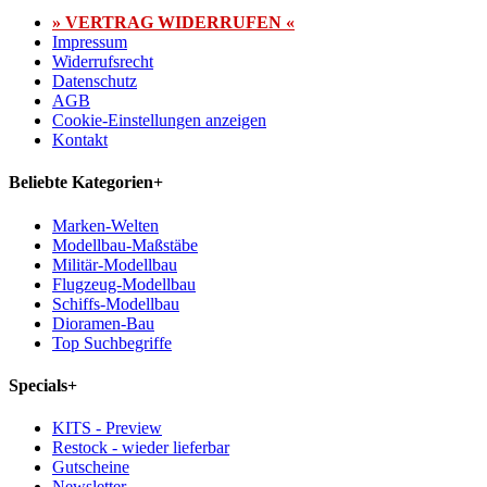
» VERTRAG WIDERRUFEN «
Impressum
Widerrufsrecht
Datenschutz
AGB
Cookie-Einstellungen anzeigen
Kontakt
Beliebte Kategorien
+
Marken-Welten
Modellbau-Maßstäbe
Militär-Modellbau
Flugzeug-Modellbau
Schiffs-Modellbau
Dioramen-Bau
Top Suchbegriffe
Specials
+
KITS - Preview
Restock - wieder lieferbar
Gutscheine
Newsletter