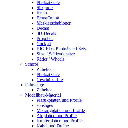
Photoätzteile
Sitzgurte
Resin
Bewaffnung
Maskierschablonen
Decals
3D-Decals
Propeller
Cockpit
BIG ED - Photoätzteil-Sets
Sitze / Schleudersitze
Räder / Wheels
Schiffe
Zubehör
Photoätzteile
Geschützrohre
Fahrzeuge
Zubehör
Modellbau-Material
Plastikplatten und Profile
sonstiges
Messingplatten und Profile
Aluplatten und Profile
Kupferplatten und Profile
Kabel und Drähte