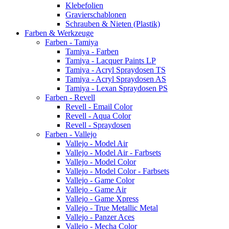
Klebefolien
Gravierschablonen
Schrauben & Nieten (Plastik)
Farben & Werkzeuge
Farben - Tamiya
Tamiya - Farben
Tamiya - Lacquer Paints LP
Tamiya - Acryl Spraydosen TS
Tamiya - Acryl Spraydosen AS
Tamiya - Lexan Spraydosen PS
Farben - Revell
Revell - Email Color
Revell - Aqua Color
Revell - Spraydosen
Farben - Vallejo
Vallejo - Model Air
Vallejo - Model Air - Farbsets
Vallejo - Model Color
Vallejo - Model Color - Farbsets
Vallejo - Game Color
Vallejo - Game Air
Vallejo - Game Xpress
Vallejo - True Metallic Metal
Vallejo - Panzer Aces
Vallejo - Mecha Color