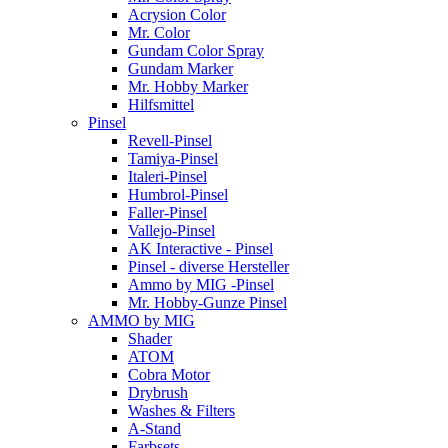
Acrysion Color
Mr. Color
Gundam Color Spray
Gundam Marker
Mr. Hobby Marker
Hilfsmittel
Pinsel
Revell-Pinsel
Tamiya-Pinsel
Italeri-Pinsel
Humbrol-Pinsel
Faller-Pinsel
Vallejo-Pinsel
AK Interactive - Pinsel
Pinsel - diverse Hersteller
Ammo by MIG -Pinsel
Mr. Hobby-Gunze Pinsel
AMMO by MIG
Shader
ATOM
Cobra Motor
Drybrush
Washes & Filters
A-Stand
Farbsets