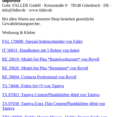
Importeur
Gebr. FALLER GmbH · Kreuzstraße 9 · 78148 Gütenbach · DE ·
info@faller.de · www.faller.de
Bei allen Waren aus unserem Shop bestehen gesetzliche
Gewährleistungsrechte.
Werkzeug & Kleber
FAL 170688 ·Spezial-Seitenschneider von Faller
IT 50831 ·Handbohrer mit 5 Bohrer von Italeri
RE 29619 ·Model-Set Plus *Bastelwerkzeuge* von Revell
RE 29620 ·Model-Set Plus *Bemalung* von Revell
RE 39604 ·Contacta Professional von Revell
TA 74046 ·Feilen Set (3) von Tamiya
TA 87003 ·Tamiya Cement/Plastikkleber 40ml von Tamiya
TA 87038 ·Tamiya Extra Thin Cement/Plastikkleber 40ml von
Tamiya