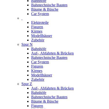
Bahnhöfe
Bahntechnische Bauten
Bäume & Büsche
Car System
Elektroteile
Figuren
Kirmes
Modellhäuser
Zubehör
Spur N
Bahnhöfe
Auf-, Abfahrten & Brücken
Bahntechnische Bauten
Car System
Figuren
Kirmes
Modellhäuser
Zubehör
Spur Z
Auf-, Abfahrten & Brücken
Bahnhöfe
Bahntechnische Bauten
Bäume & Büsche
Figuren