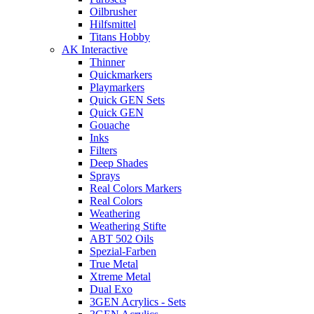
Oilbrusher
Hilfsmittel
Titans Hobby
AK Interactive
Thinner
Quickmarkers
Playmarkers
Quick GEN Sets
Quick GEN
Gouache
Inks
Filters
Deep Shades
Sprays
Real Colors Markers
Real Colors
Weathering
Weathering Stifte
ABT 502 Oils
Spezial-Farben
True Metal
Xtreme Metal
Dual Exo
3GEN Acrylics - Sets