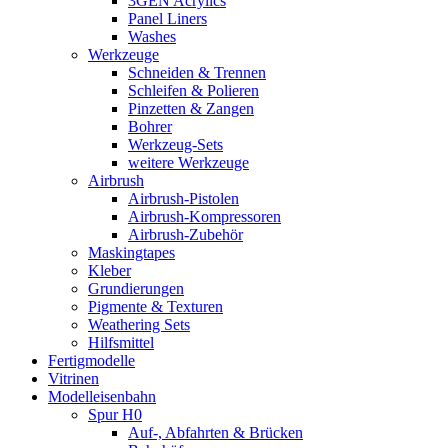
3GEN Acrylics
Panel Liners
Washes
Werkzeuge
Schneiden & Trennen
Schleifen & Polieren
Pinzetten & Zangen
Bohrer
Werkzeug-Sets
weitere Werkzeuge
Airbrush
Airbrush-Pistolen
Airbrush-Kompressoren
Airbrush-Zubehör
Maskingtapes
Kleber
Grundierungen
Pigmente & Texturen
Weathering Sets
Hilfsmittel
Fertigmodelle
Vitrinen
Modelleisenbahn
Spur H0
Auf-, Abfahrten & Brücken