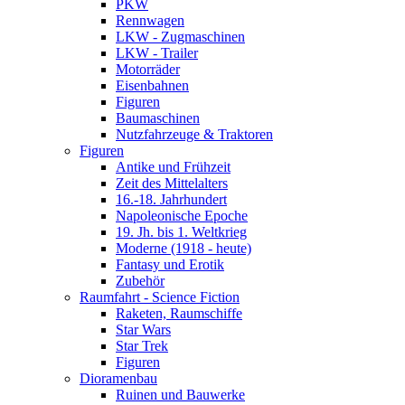
PKW
Rennwagen
LKW - Zugmaschinen
LKW - Trailer
Motorräder
Eisenbahnen
Figuren
Baumaschinen
Nutzfahrzeuge & Traktoren
Figuren
Antike und Frühzeit
Zeit des Mittelalters
16.-18. Jahrhundert
Napoleonische Epoche
19. Jh. bis 1. Weltkrieg
Moderne (1918 - heute)
Fantasy und Erotik
Zubehör
Raumfahrt - Science Fiction
Raketen, Raumschiffe
Star Wars
Star Trek
Figuren
Dioramenbau
Ruinen und Bauwerke