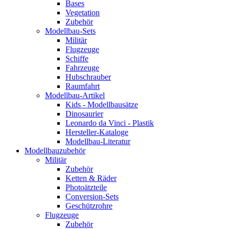
Bases
Vegetation
Zubehör
Modellbau-Sets
Militär
Flugzeuge
Schiffe
Fahrzeuge
Hubschrauber
Raumfahrt
Modellbau-Artikel
Kids - Modellbausätze
Dinosaurier
Leonardo da Vinci - Plastik
Hersteller-Kataloge
Modellbau-Literatur
Modellbauzubehör
Militär
Zubehör
Ketten & Räder
Photoätzteile
Conversion-Sets
Geschützrohre
Flugzeuge
Zubehör