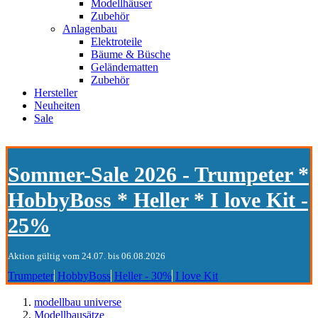
Modellhäuser
Zubehör
Anlagenbau
Elektroteile
Bäume & Büsche
Geländematten
Zubehör
Hersteller
Neuheiten
Sale
Sommer-Sale 2026 - Trumpeter *
HobbyBoss * Heller * I love Kit -
25%
Aktion gültig vom 24.07. bis 06.08.2026
Trumpeter
HobbyBoss
Heller - 30%
I love Kit
modellbau universe
Modellbausätze