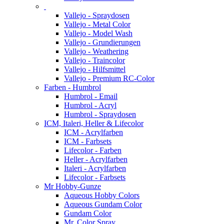
Vallejo - Spraydosen
Vallejo - Metal Color
Vallejo - Model Wash
Vallejo - Grundierungen
Vallejo - Weathering
Vallejo - Traincolor
Vallejo - Hilfsmittel
Vallejo - Premium RC-Color
Farben - Humbrol
Humbrol - Email
Humbrol - Acryl
Humbrol - Spraydosen
ICM, Italeri, Heller & Lifecolor
ICM - Acrylfarben
ICM - Farbsets
Lifecolor - Farben
Heller - Acrylfarben
Italeri - Acrylfarben
Lifecolor - Farbsets
Mr Hobby-Gunze
Aqueous Hobby Colors
Aqueous Gundam Color
Gundam Color
Mr. Color Spray