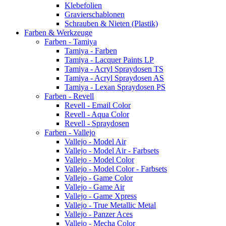
Klebefolien
Gravierschablonen
Schrauben & Nieten (Plastik)
Farben & Werkzeuge
Farben - Tamiya
Tamiya - Farben
Tamiya - Lacquer Paints LP
Tamiya - Acryl Spraydosen TS
Tamiya - Acryl Spraydosen AS
Tamiya - Lexan Spraydosen PS
Farben - Revell
Revell - Email Color
Revell - Aqua Color
Revell - Spraydosen
Farben - Vallejo
Vallejo - Model Air
Vallejo - Model Air - Farbsets
Vallejo - Model Color
Vallejo - Model Color - Farbsets
Vallejo - Game Color
Vallejo - Game Air
Vallejo - Game Xpress
Vallejo - True Metallic Metal
Vallejo - Panzer Aces
Vallejo - Mecha Color