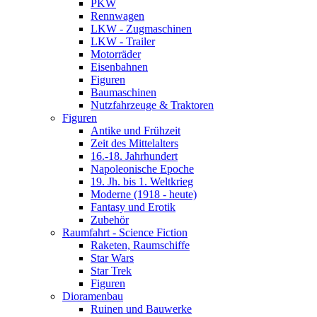
PKW
Rennwagen
LKW - Zugmaschinen
LKW - Trailer
Motorräder
Eisenbahnen
Figuren
Baumaschinen
Nutzfahrzeuge & Traktoren
Figuren
Antike und Frühzeit
Zeit des Mittelalters
16.-18. Jahrhundert
Napoleonische Epoche
19. Jh. bis 1. Weltkrieg
Moderne (1918 - heute)
Fantasy und Erotik
Zubehör
Raumfahrt - Science Fiction
Raketen, Raumschiffe
Star Wars
Star Trek
Figuren
Dioramenbau
Ruinen und Bauwerke