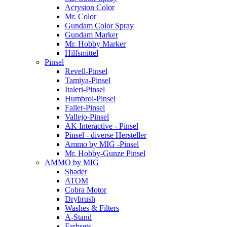
Acrysion Color
Mr. Color
Gundam Color Spray
Gundam Marker
Mr. Hobby Marker
Hilfsmittel
Pinsel
Revell-Pinsel
Tamiya-Pinsel
Italeri-Pinsel
Humbrol-Pinsel
Faller-Pinsel
Vallejo-Pinsel
AK Interactive - Pinsel
Pinsel - diverse Hersteller
Ammo by MIG -Pinsel
Mr. Hobby-Gunze Pinsel
AMMO by MIG
Shader
ATOM
Cobra Motor
Drybrush
Washes & Filters
A-Stand
Farbsets