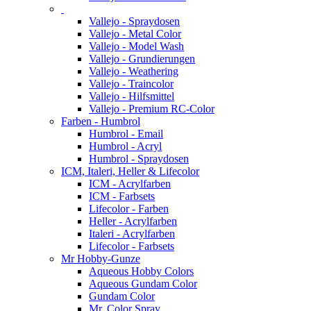
Vallejo - Spraydosen
Vallejo - Metal Color
Vallejo - Model Wash
Vallejo - Grundierungen
Vallejo - Weathering
Vallejo - Traincolor
Vallejo - Hilfsmittel
Vallejo - Premium RC-Color
Farben - Humbrol
Humbrol - Email
Humbrol - Acryl
Humbrol - Spraydosen
ICM, Italeri, Heller & Lifecolor
ICM - Acrylfarben
ICM - Farbsets
Lifecolor - Farben
Heller - Acrylfarben
Italeri - Acrylfarben
Lifecolor - Farbsets
Mr Hobby-Gunze
Aqueous Hobby Colors
Aqueous Gundam Color
Gundam Color
Mr. Color Spray