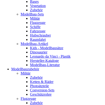
Bases
Vegetation
Zubehör
Modellbau-Sets
Militär
Flugzeuge
Schiffe
Fahrzeuge
Hubschrauber
Raumfahrt
Modellbau-Artikel
Kids - Modellbausätze
Dinosaurier
Leonardo da Vinci - Plastik
Hersteller-Kataloge
Modellbau-Literatur
Modellbauzubehör
Militär
Zubehör
Ketten & Räder
Photoätzteile
Conversion-Sets
Geschützrohre
Flugzeuge
Zubehör