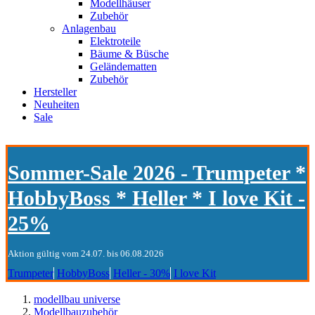
Modellhäuser
Zubehör
Anlagenbau
Elektroteile
Bäume & Büsche
Geländematten
Zubehör
Hersteller
Neuheiten
Sale
Sommer-Sale 2026 - Trumpeter *
HobbyBoss * Heller * I love Kit -
25%
Aktion gültig vom 24.07. bis 06.08.2026
Trumpeter
HobbyBoss
Heller - 30%
I love Kit
modellbau universe
Modellbauzubehör