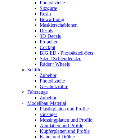
Photoätzteile
Sitzgurte
Resin
Bewaffnung
Maskierschablonen
Decals
3D-Decals
Propeller
Cockpit
BIG ED - Photoätzteil-Sets
Sitze / Schleudersitze
Räder / Wheels
Schiffe
Zubehör
Photoätzteile
Geschützrohre
Fahrzeuge
Zubehör
Modellbau-Material
Plastikplatten und Profile
sonstiges
Messingplatten und Profile
Aluplatten und Profile
Kupferplatten und Profile
Kabel und Drähte