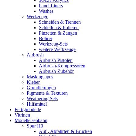
3GEN Acrylics
Panel Liners
Washes
Werkzeuge
Schneiden & Trennen
Schleifen & Polieren
Pinzetten & Zangen
Bohrer
Werkzeug-Sets
weitere Werkzeuge
Airbrush
Airbrush-Pistolen
Airbrush-Kompressoren
Airbrush-Zubehör
Maskingtapes
Kleber
Grundierungen
Pigmente & Texturen
Weathering Sets
Hilfsmittel
Fertigmodelle
Vitrinen
Modelleisenbahn
Spur H0
Auf-, Abfahrten & Brücken