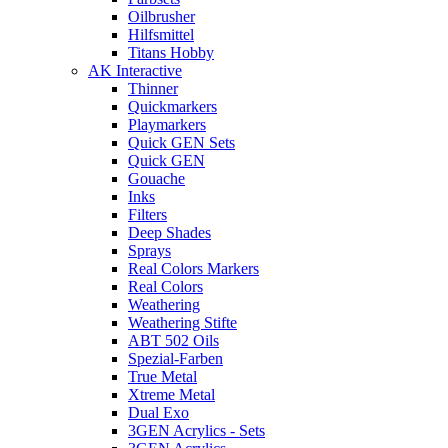
Oilbrusher
Hilfsmittel
Titans Hobby
AK Interactive
Thinner
Quickmarkers
Playmarkers
Quick GEN Sets
Quick GEN
Gouache
Inks
Filters
Deep Shades
Sprays
Real Colors Markers
Real Colors
Weathering
Weathering Stifte
ABT 502 Oils
Spezial-Farben
True Metal
Xtreme Metal
Dual Exo
3GEN Acrylics - Sets