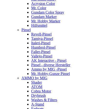
Acrysion Color
Mr. Color
Gundam Color Spray
Gundam Marker
Mr. Hobby Marker
Hilfsmittel
Pinsel
Revell-Pinsel
Tamiya-Pinsel
Italeri-Pinsel
Humbrol-Pinsel
Faller-Pinsel
Vallejo-Pinsel
AK Interactive - Pinsel
Pinsel - diverse Hersteller
Ammo by MIG -Pinsel
Mr. Hobby-Gunze Pinsel
AMMO by MIG
Shader
ATOM
Cobra Motor
Drybrush
Washes & Filters
A-Stand
Farbsets