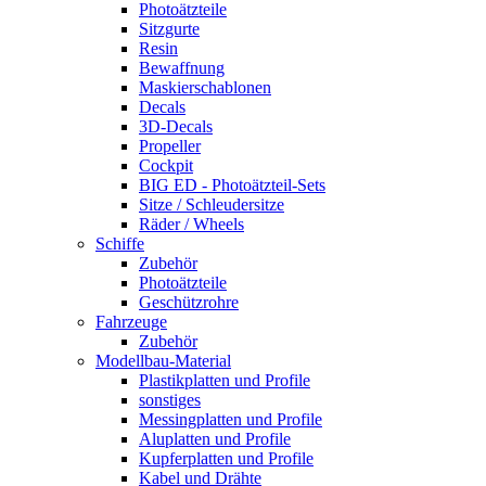
Photoätzteile
Sitzgurte
Resin
Bewaffnung
Maskierschablonen
Decals
3D-Decals
Propeller
Cockpit
BIG ED - Photoätzteil-Sets
Sitze / Schleudersitze
Räder / Wheels
Schiffe
Zubehör
Photoätzteile
Geschützrohre
Fahrzeuge
Zubehör
Modellbau-Material
Plastikplatten und Profile
sonstiges
Messingplatten und Profile
Aluplatten und Profile
Kupferplatten und Profile
Kabel und Drähte