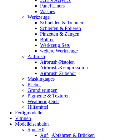
3GEN Acrylics
Panel Liners
Washes
Werkzeuge
Schneiden & Trennen
Schleifen & Polieren
Pinzetten & Zangen
Bohrer
Werkzeug-Sets
weitere Werkzeuge
Airbrush
Airbrush-Pistolen
Airbrush-Kompressoren
Airbrush-Zubehör
Maskingtapes
Kleber
Grundierungen
Pigmente & Texturen
Weathering Sets
Hilfsmittel
Fertigmodelle
Vitrinen
Modelleisenbahn
Spur H0
Auf-, Abfahrten & Brücken