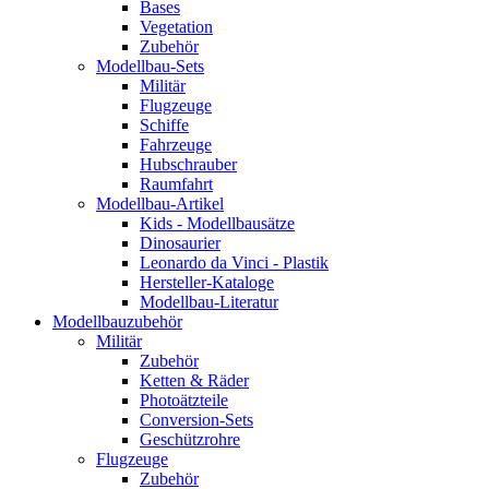
Bases
Vegetation
Zubehör
Modellbau-Sets
Militär
Flugzeuge
Schiffe
Fahrzeuge
Hubschrauber
Raumfahrt
Modellbau-Artikel
Kids - Modellbausätze
Dinosaurier
Leonardo da Vinci - Plastik
Hersteller-Kataloge
Modellbau-Literatur
Modellbauzubehör
Militär
Zubehör
Ketten & Räder
Photoätzteile
Conversion-Sets
Geschützrohre
Flugzeuge
Zubehör