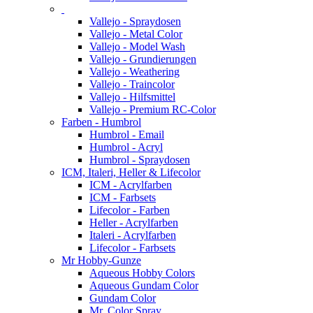
Vallejo - Spraydosen
Vallejo - Metal Color
Vallejo - Model Wash
Vallejo - Grundierungen
Vallejo - Weathering
Vallejo - Traincolor
Vallejo - Hilfsmittel
Vallejo - Premium RC-Color
Farben - Humbrol
Humbrol - Email
Humbrol - Acryl
Humbrol - Spraydosen
ICM, Italeri, Heller & Lifecolor
ICM - Acrylfarben
ICM - Farbsets
Lifecolor - Farben
Heller - Acrylfarben
Italeri - Acrylfarben
Lifecolor - Farbsets
Mr Hobby-Gunze
Aqueous Hobby Colors
Aqueous Gundam Color
Gundam Color
Mr. Color Spray