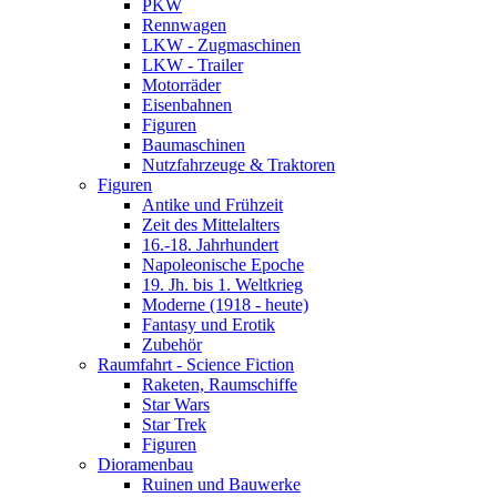
PKW
Rennwagen
LKW - Zugmaschinen
LKW - Trailer
Motorräder
Eisenbahnen
Figuren
Baumaschinen
Nutzfahrzeuge & Traktoren
Figuren
Antike und Frühzeit
Zeit des Mittelalters
16.-18. Jahrhundert
Napoleonische Epoche
19. Jh. bis 1. Weltkrieg
Moderne (1918 - heute)
Fantasy und Erotik
Zubehör
Raumfahrt - Science Fiction
Raketen, Raumschiffe
Star Wars
Star Trek
Figuren
Dioramenbau
Ruinen und Bauwerke