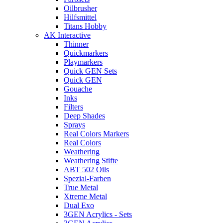
Oilbrusher
Hilfsmittel
Titans Hobby
AK Interactive
Thinner
Quickmarkers
Playmarkers
Quick GEN Sets
Quick GEN
Gouache
Inks
Filters
Deep Shades
Sprays
Real Colors Markers
Real Colors
Weathering
Weathering Stifte
ABT 502 Oils
Spezial-Farben
True Metal
Xtreme Metal
Dual Exo
3GEN Acrylics - Sets