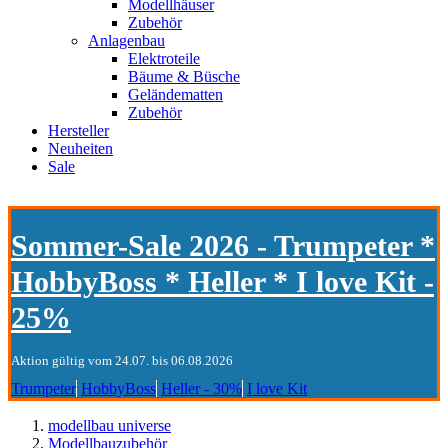
Modellhäuser
Zubehör
Anlagenbau
Elektroteile
Bäume & Büsche
Geländematten
Zubehör
Hersteller
Neuheiten
Sale
Sommer-Sale 2026 - Trumpeter *
HobbyBoss * Heller * I love Kit -
25%
Aktion gültig vom 24.07. bis 06.08.2026
Trumpeter
HobbyBoss
Heller - 30%
I love Kit
modellbau universe
Modellbauzubehör