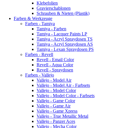
Klebefolien
Gravierschablonen
Schrauben & Nieten (Plastik)
Farben & Werkzeuge
Farben - Tamiya
Tamiya - Farben
Tamiya - Lacquer Paints LP
Tamiya - Acryl Spraydosen TS
Tamiya - Acryl Spraydosen AS
Tamiya - Lexan Spraydosen PS
Farben - Revell
Revell - Email Color
Revell - Aqua Color
Revell - Spraydosen
Farben - Vallejo
Vallejo - Model Air
Vallejo - Model Air - Farbsets
Vallejo - Model Color
Vallejo - Model Color - Farbsets
Vallejo - Game Color
Vallejo - Game Air
Vallejo - Game Xpress
Vallejo - True Metallic Metal
Vallejo - Panzer Aces
Vallejo - Mecha Color