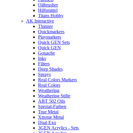
Oilbrusher
Hilfsmittel
Titans Hobby
AK Interactive
Thinner
Quickmarkers
Playmarkers
Quick GEN Sets
Quick GEN
Gouache
Inks
Filters
Deep Shades
Sprays
Real Colors Markers
Real Colors
Weathering
Weathering Stifte
ABT 502 Oils
Spezial-Farben
True Metal
Xtreme Metal
Dual Exo
3GEN Acrylics - Sets