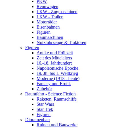
PKW
Rennwagen
LKW - Zugmaschinen
LKW - Trailer
Motorräder
Eisenbahnen
Figuren
Baumaschinen
Nutzfahrzeuge & Traktoren
Figuren
Antike und Frühzeit
Zeit des Mittelalters
16.-18. Jahrhundert
Napoleonische Epoche
19. Jh. bis 1. Weltkrieg
Moderne (1918 - heute)
Fantasy und Erotik
Zubehör
Raumfahrt - Science Fiction
Raketen, Raumschiffe
Star Wars
Star Trek
Figuren
Dioramenbau
Ruinen und Bauwerke