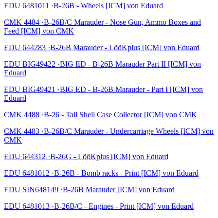
EDU 6481011 ·B-26B - Wheels [ICM] von Eduard
CMK 4484 ·B-26B/C Marauder - Nose Gun, Ammo Boxes and
Feed [ICM] von CMK
EDU 644283 ·B-26B Marauder - LööKplus [ICM] von Eduard
EDU BIG49422 ·BIG ED - B-26B Marauder Part II [ICM] von
Eduard
EDU BIG49421 ·BIG ED - B-26B Marauder - Part I [ICM] von
Eduard
CMK 4488 ·B-26 - Tail Shell Case Collector [ICM] von CMK
CMK 4483 ·B-26B/C Marauder - Undercarriage Wheels [ICM] von
CMK
EDU 644312 ·B-26G - LööKplus [ICM] von Eduard
EDU 6481012 ·B-26B - Bomb racks - Print [ICM] von Eduard
EDU SIN648149 ·B-26B Marauder [ICM] von Eduard
EDU 6481013 ·B-26B/C - Engines - Print [ICM] von Eduard