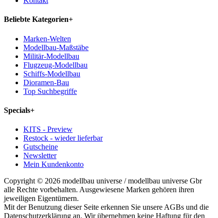
Kontakt
Beliebte Kategorien
+
Marken-Welten
Modellbau-Maßstäbe
Militär-Modellbau
Flugzeug-Modellbau
Schiffs-Modellbau
Dioramen-Bau
Top Suchbegriffe
Specials
+
KITS - Preview
Restock - wieder lieferbar
Gutscheine
Newsletter
Mein Kundenkonto
Copyright © 2026 modellbau universe / modellbau universe Gbr
alle Rechte vorbehalten. Ausgewiesene Marken gehören ihren
jeweiligen Eigentümern.
Mit der Benutzung dieser Seite erkennen Sie unsere AGBs und die
Datenschutzerklärung an. Wir übernehmen keine Haftung für den