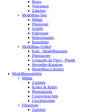
Bases
Vegetation
Zubehör
Modellbau-Sets
Militär
Flugzeuge
Schiffe
Fahrzeuge
Hubschrauber
Raumfahrt
Modellbau-Artikel
Kids - Modellbausätze
Dinosaurier
Leonardo da Vinci - Plastik
Hersteller-Kataloge
Modellbau-Literatur
Modellbauzubehör
Militär
Zubehör
Ketten & Räder
Photoätzteile
Conversion-Sets
Geschützrohre
Flugzeuge
Zubehör