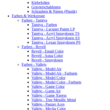
Klebefolien
Gravierschablonen
Schrauben & Nieten (Plastik)
Farben & Werkzeuge
Farben - Tamiya
Tamiya - Farben
Tamiya - Lacquer Paints LP
Tamiya - Acryl Spraydosen TS
Tamiya - Acryl Spraydosen AS
Tamiya - Lexan Spraydosen PS
Farben - Revell
Revell - Email Color
Revell - Aqua Color
Revell - Spraydosen
Farben - Vallejo
Vallejo - Model Air
Vallejo - Model Air - Farbsets
Vallejo - Model Color
Vallejo - Model Color - Farbsets
Vallejo - Game Color
Vallejo - Game Air
Vallejo - Game Xpress
Vallejo - True Metallic Metal
Vallejo - Panzer Aces
Vallejo - Mecha Color