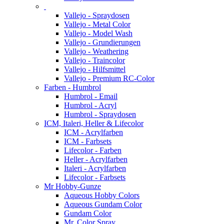
Vallejo - Spraydosen
Vallejo - Metal Color
Vallejo - Model Wash
Vallejo - Grundierungen
Vallejo - Weathering
Vallejo - Traincolor
Vallejo - Hilfsmittel
Vallejo - Premium RC-Color
Farben - Humbrol
Humbrol - Email
Humbrol - Acryl
Humbrol - Spraydosen
ICM, Italeri, Heller & Lifecolor
ICM - Acrylfarben
ICM - Farbsets
Lifecolor - Farben
Heller - Acrylfarben
Italeri - Acrylfarben
Lifecolor - Farbsets
Mr Hobby-Gunze
Aqueous Hobby Colors
Aqueous Gundam Color
Gundam Color
Mr. Color Spray