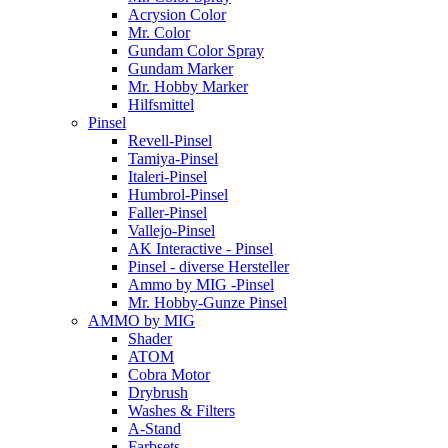
Acrysion Color
Mr. Color
Gundam Color Spray
Gundam Marker
Mr. Hobby Marker
Hilfsmittel
Pinsel
Revell-Pinsel
Tamiya-Pinsel
Italeri-Pinsel
Humbrol-Pinsel
Faller-Pinsel
Vallejo-Pinsel
AK Interactive - Pinsel
Pinsel - diverse Hersteller
Ammo by MIG -Pinsel
Mr. Hobby-Gunze Pinsel
AMMO by MIG
Shader
ATOM
Cobra Motor
Drybrush
Washes & Filters
A-Stand
Farbsets