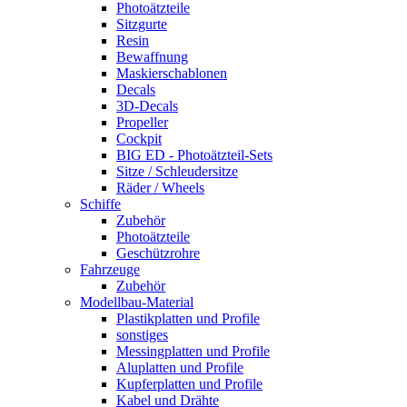
Photoätzteile
Sitzgurte
Resin
Bewaffnung
Maskierschablonen
Decals
3D-Decals
Propeller
Cockpit
BIG ED - Photoätzteil-Sets
Sitze / Schleudersitze
Räder / Wheels
Schiffe
Zubehör
Photoätzteile
Geschützrohre
Fahrzeuge
Zubehör
Modellbau-Material
Plastikplatten und Profile
sonstiges
Messingplatten und Profile
Aluplatten und Profile
Kupferplatten und Profile
Kabel und Drähte