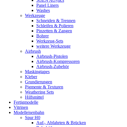
3GEN Acrylics
Panel Liners
Washes
Werkzeuge
Schneiden & Trennen
Schleifen & Polieren
Pinzetten & Zangen
Bohrer
Werkzeug-Sets
weitere Werkzeuge
Airbrush
Airbrush-Pistolen
Airbrush-Kompressoren
Airbrush-Zubehör
Maskingtapes
Kleber
Grundierungen
Pigmente & Texturen
Weathering Sets
Hilfsmittel
Fertigmodelle
Vitrinen
Modelleisenbahn
Spur H0
Auf-, Abfahrten & Brücken