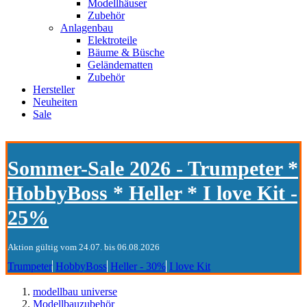
Modellhäuser
Zubehör
Anlagenbau
Elektroteile
Bäume & Büsche
Geländematten
Zubehör
Hersteller
Neuheiten
Sale
Sommer-Sale 2026 - Trumpeter *
HobbyBoss * Heller * I love Kit -
25%
Aktion gültig vom 24.07. bis 06.08.2026
Trumpeter
HobbyBoss
Heller - 30%
I love Kit
modellbau universe
Modellbauzubehör