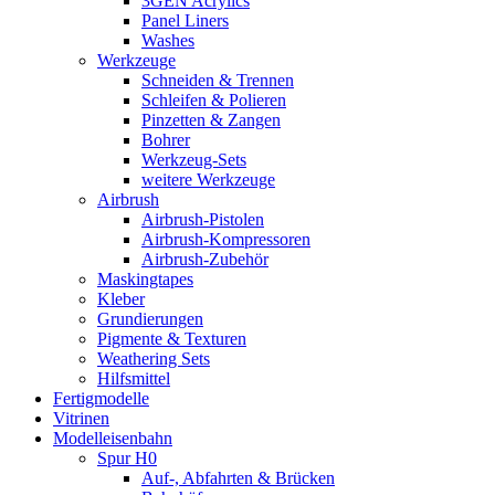
3GEN Acrylics
Panel Liners
Washes
Werkzeuge
Schneiden & Trennen
Schleifen & Polieren
Pinzetten & Zangen
Bohrer
Werkzeug-Sets
weitere Werkzeuge
Airbrush
Airbrush-Pistolen
Airbrush-Kompressoren
Airbrush-Zubehör
Maskingtapes
Kleber
Grundierungen
Pigmente & Texturen
Weathering Sets
Hilfsmittel
Fertigmodelle
Vitrinen
Modelleisenbahn
Spur H0
Auf-, Abfahrten & Brücken