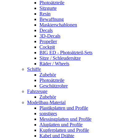
Photoätzteile
Sitzgurte
Resin
Bewaffnung
Maskierschablonen
Decals
3D-Decals
Propeller
Cockpit
BIG ED - Photoätzteil-Sets
Sitze / Schleudersitze
Räder / Wheels
Schiffe
Zubehör
Photoätzteile
Geschützrohre
Fahrzeuge
Zubehör
Modellbau-Material
Plastikplatten und Profile
sonstiges
Messingplatten und Profile
Aluplatten und Profile
Kupferplatten und Profile
Kabel und Drähte