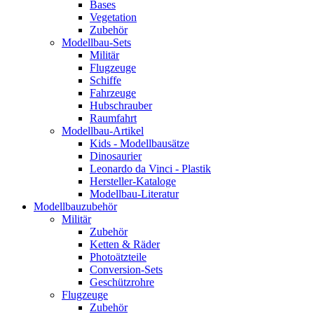
Bases
Vegetation
Zubehör
Modellbau-Sets
Militär
Flugzeuge
Schiffe
Fahrzeuge
Hubschrauber
Raumfahrt
Modellbau-Artikel
Kids - Modellbausätze
Dinosaurier
Leonardo da Vinci - Plastik
Hersteller-Kataloge
Modellbau-Literatur
Modellbauzubehör
Militär
Zubehör
Ketten & Räder
Photoätzteile
Conversion-Sets
Geschützrohre
Flugzeuge
Zubehör