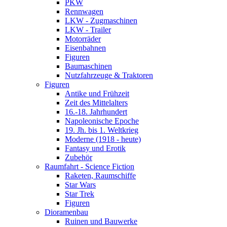
PKW
Rennwagen
LKW - Zugmaschinen
LKW - Trailer
Motorräder
Eisenbahnen
Figuren
Baumaschinen
Nutzfahrzeuge & Traktoren
Figuren
Antike und Frühzeit
Zeit des Mittelalters
16.-18. Jahrhundert
Napoleonische Epoche
19. Jh. bis 1. Weltkrieg
Moderne (1918 - heute)
Fantasy und Erotik
Zubehör
Raumfahrt - Science Fiction
Raketen, Raumschiffe
Star Wars
Star Trek
Figuren
Dioramenbau
Ruinen und Bauwerke