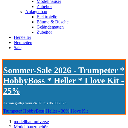
Modellhäuser
Zubehör
Anlagenbau
Elektroteile
Bäume & Büsche
Geländematten
Zubehör
Hersteller
Neuheiten
Sale
Sommer-Sale 2026 - Trumpeter *
HobbyBoss * Heller * I love Kit -
25%
Aktion gültig vom 24.07. bis 06.08.2026
Trumpeter
HobbyBoss
Heller - 30%
I love Kit
modellbau universe
Modellbauzubehör