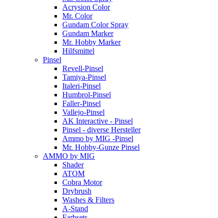
Acrysion Color
Mr. Color
Gundam Color Spray
Gundam Marker
Mr. Hobby Marker
Hilfsmittel
Pinsel
Revell-Pinsel
Tamiya-Pinsel
Italeri-Pinsel
Humbrol-Pinsel
Faller-Pinsel
Vallejo-Pinsel
AK Interactive - Pinsel
Pinsel - diverse Hersteller
Ammo by MIG -Pinsel
Mr. Hobby-Gunze Pinsel
AMMO by MIG
Shader
ATOM
Cobra Motor
Drybrush
Washes & Filters
A-Stand
Farbsets