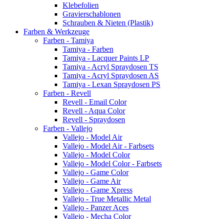
Klebefolien
Gravierschablonen
Schrauben & Nieten (Plastik)
Farben & Werkzeuge
Farben - Tamiya
Tamiya - Farben
Tamiya - Lacquer Paints LP
Tamiya - Acryl Spraydosen TS
Tamiya - Acryl Spraydosen AS
Tamiya - Lexan Spraydosen PS
Farben - Revell
Revell - Email Color
Revell - Aqua Color
Revell - Spraydosen
Farben - Vallejo
Vallejo - Model Air
Vallejo - Model Air - Farbsets
Vallejo - Model Color
Vallejo - Model Color - Farbsets
Vallejo - Game Color
Vallejo - Game Air
Vallejo - Game Xpress
Vallejo - True Metallic Metal
Vallejo - Panzer Aces
Vallejo - Mecha Color