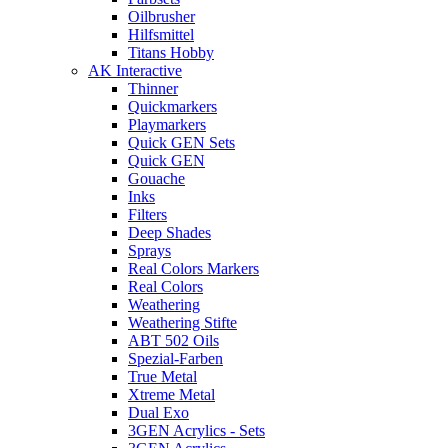
Oilbrusher
Hilfsmittel
Titans Hobby
AK Interactive
Thinner
Quickmarkers
Playmarkers
Quick GEN Sets
Quick GEN
Gouache
Inks
Filters
Deep Shades
Sprays
Real Colors Markers
Real Colors
Weathering
Weathering Stifte
ABT 502 Oils
Spezial-Farben
True Metal
Xtreme Metal
Dual Exo
3GEN Acrylics - Sets