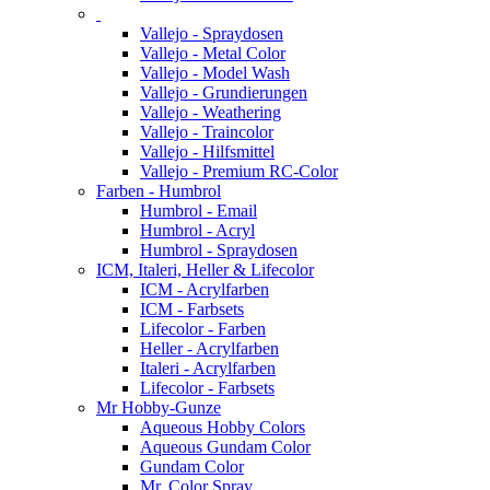
Vallejo - Spraydosen
Vallejo - Metal Color
Vallejo - Model Wash
Vallejo - Grundierungen
Vallejo - Weathering
Vallejo - Traincolor
Vallejo - Hilfsmittel
Vallejo - Premium RC-Color
Farben - Humbrol
Humbrol - Email
Humbrol - Acryl
Humbrol - Spraydosen
ICM, Italeri, Heller & Lifecolor
ICM - Acrylfarben
ICM - Farbsets
Lifecolor - Farben
Heller - Acrylfarben
Italeri - Acrylfarben
Lifecolor - Farbsets
Mr Hobby-Gunze
Aqueous Hobby Colors
Aqueous Gundam Color
Gundam Color
Mr. Color Spray