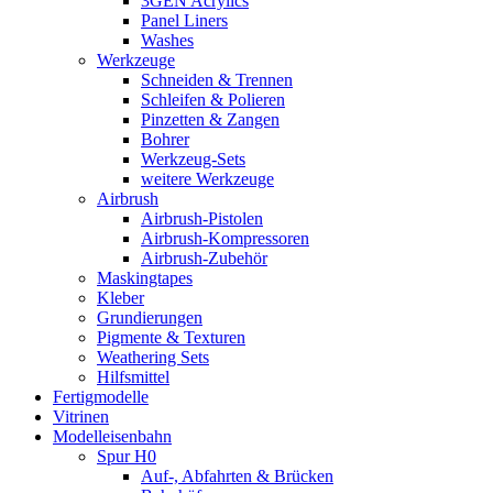
3GEN Acrylics
Panel Liners
Washes
Werkzeuge
Schneiden & Trennen
Schleifen & Polieren
Pinzetten & Zangen
Bohrer
Werkzeug-Sets
weitere Werkzeuge
Airbrush
Airbrush-Pistolen
Airbrush-Kompressoren
Airbrush-Zubehör
Maskingtapes
Kleber
Grundierungen
Pigmente & Texturen
Weathering Sets
Hilfsmittel
Fertigmodelle
Vitrinen
Modelleisenbahn
Spur H0
Auf-, Abfahrten & Brücken