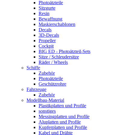
Photoätzteile
Sitzgurte
Resin
Bewaffnung
Maskierschablonen
Decals
3D-Decals
Propeller
Cockpit
BIG ED - Photoätzteil-Sets
Sitze / Schleudersitze
Räder / Wheels
Schiffe
Zubehör
Photoätzteile
Geschützrohre
Fahrzeuge
Zubehör
Modellbau-Material
Plastikplatten und Profile
sonstiges
Messingplatten und Profile
Aluplatten und Profile
Kupferplatten und Profile
Kabel und Drähte