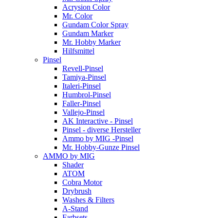
Acrysion Color
Mr. Color
Gundam Color Spray
Gundam Marker
Mr. Hobby Marker
Hilfsmittel
Pinsel
Revell-Pinsel
Tamiya-Pinsel
Italeri-Pinsel
Humbrol-Pinsel
Faller-Pinsel
Vallejo-Pinsel
AK Interactive - Pinsel
Pinsel - diverse Hersteller
Ammo by MIG -Pinsel
Mr. Hobby-Gunze Pinsel
AMMO by MIG
Shader
ATOM
Cobra Motor
Drybrush
Washes & Filters
A-Stand
Farbsets