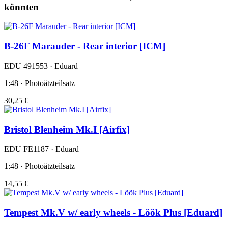
könnten
B-26F Marauder - Rear interior [ICM]
EDU 491553 · Eduard
1:48 · Photoätzteilsatz
30,25 €
Bristol Blenheim Mk.I [Airfix]
EDU FE1187 · Eduard
1:48 · Photoätzteilsatz
14,55 €
Tempest Mk.V w/ early wheels - Löök Plus [Eduard]