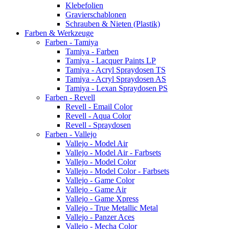
Klebefolien
Gravierschablonen
Schrauben & Nieten (Plastik)
Farben & Werkzeuge
Farben - Tamiya
Tamiya - Farben
Tamiya - Lacquer Paints LP
Tamiya - Acryl Spraydosen TS
Tamiya - Acryl Spraydosen AS
Tamiya - Lexan Spraydosen PS
Farben - Revell
Revell - Email Color
Revell - Aqua Color
Revell - Spraydosen
Farben - Vallejo
Vallejo - Model Air
Vallejo - Model Air - Farbsets
Vallejo - Model Color
Vallejo - Model Color - Farbsets
Vallejo - Game Color
Vallejo - Game Air
Vallejo - Game Xpress
Vallejo - True Metallic Metal
Vallejo - Panzer Aces
Vallejo - Mecha Color