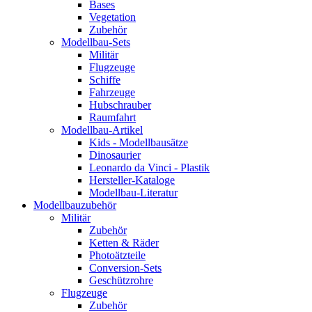
Bases
Vegetation
Zubehör
Modellbau-Sets
Militär
Flugzeuge
Schiffe
Fahrzeuge
Hubschrauber
Raumfahrt
Modellbau-Artikel
Kids - Modellbausätze
Dinosaurier
Leonardo da Vinci - Plastik
Hersteller-Kataloge
Modellbau-Literatur
Modellbauzubehör
Militär
Zubehör
Ketten & Räder
Photoätzteile
Conversion-Sets
Geschützrohre
Flugzeuge
Zubehör