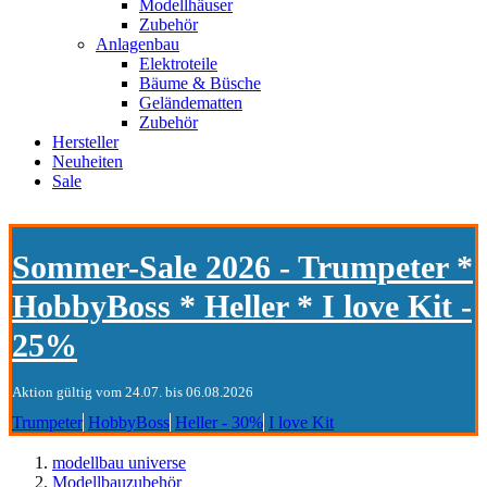
Modellhäuser
Zubehör
Anlagenbau
Elektroteile
Bäume & Büsche
Geländematten
Zubehör
Hersteller
Neuheiten
Sale
Sommer-Sale 2026 - Trumpeter *
HobbyBoss * Heller * I love Kit -
25%
Aktion gültig vom 24.07. bis 06.08.2026
Trumpeter
HobbyBoss
Heller - 30%
I love Kit
modellbau universe
Modellbauzubehör