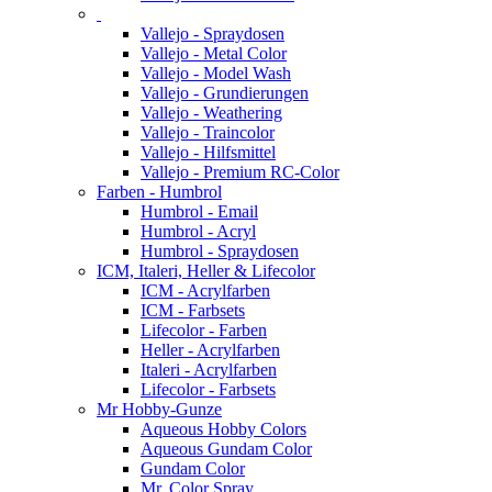
Vallejo - Spraydosen
Vallejo - Metal Color
Vallejo - Model Wash
Vallejo - Grundierungen
Vallejo - Weathering
Vallejo - Traincolor
Vallejo - Hilfsmittel
Vallejo - Premium RC-Color
Farben - Humbrol
Humbrol - Email
Humbrol - Acryl
Humbrol - Spraydosen
ICM, Italeri, Heller & Lifecolor
ICM - Acrylfarben
ICM - Farbsets
Lifecolor - Farben
Heller - Acrylfarben
Italeri - Acrylfarben
Lifecolor - Farbsets
Mr Hobby-Gunze
Aqueous Hobby Colors
Aqueous Gundam Color
Gundam Color
Mr. Color Spray