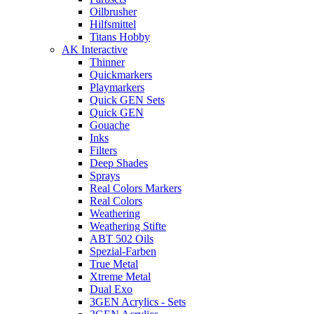
Oilbrusher
Hilfsmittel
Titans Hobby
AK Interactive
Thinner
Quickmarkers
Playmarkers
Quick GEN Sets
Quick GEN
Gouache
Inks
Filters
Deep Shades
Sprays
Real Colors Markers
Real Colors
Weathering
Weathering Stifte
ABT 502 Oils
Spezial-Farben
True Metal
Xtreme Metal
Dual Exo
3GEN Acrylics - Sets