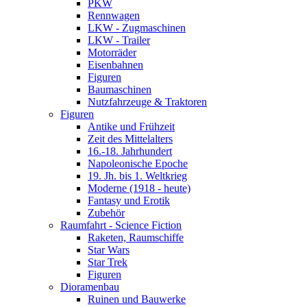
PKW
Rennwagen
LKW - Zugmaschinen
LKW - Trailer
Motorräder
Eisenbahnen
Figuren
Baumaschinen
Nutzfahrzeuge & Traktoren
Figuren
Antike und Frühzeit
Zeit des Mittelalters
16.-18. Jahrhundert
Napoleonische Epoche
19. Jh. bis 1. Weltkrieg
Moderne (1918 - heute)
Fantasy und Erotik
Zubehör
Raumfahrt - Science Fiction
Raketen, Raumschiffe
Star Wars
Star Trek
Figuren
Dioramenbau
Ruinen und Bauwerke