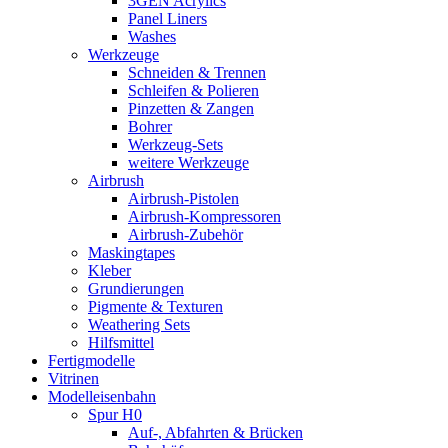
3GEN Acrylics
Panel Liners
Washes
Werkzeuge
Schneiden & Trennen
Schleifen & Polieren
Pinzetten & Zangen
Bohrer
Werkzeug-Sets
weitere Werkzeuge
Airbrush
Airbrush-Pistolen
Airbrush-Kompressoren
Airbrush-Zubehör
Maskingtapes
Kleber
Grundierungen
Pigmente & Texturen
Weathering Sets
Hilfsmittel
Fertigmodelle
Vitrinen
Modelleisenbahn
Spur H0
Auf-, Abfahrten & Brücken