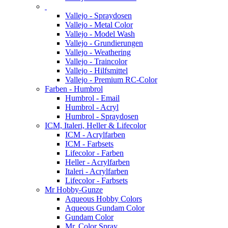
Vallejo - Spraydosen
Vallejo - Metal Color
Vallejo - Model Wash
Vallejo - Grundierungen
Vallejo - Weathering
Vallejo - Traincolor
Vallejo - Hilfsmittel
Vallejo - Premium RC-Color
Farben - Humbrol
Humbrol - Email
Humbrol - Acryl
Humbrol - Spraydosen
ICM, Italeri, Heller & Lifecolor
ICM - Acrylfarben
ICM - Farbsets
Lifecolor - Farben
Heller - Acrylfarben
Italeri - Acrylfarben
Lifecolor - Farbsets
Mr Hobby-Gunze
Aqueous Hobby Colors
Aqueous Gundam Color
Gundam Color
Mr. Color Spray