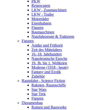
PKW
Rennwagen
LKW - Zugmaschinen
LKW - Trailer
Motorräder
Eisenbahnen
Figuren
Baumaschinen
Nutzfahrzeuge & Traktoren
Figuren
Antike und Frühzeit
Zeit des Mittelalters
16.-18. Jahrhundert
Napoleonische Epoche
19. Jh. bis 1. Weltkrieg
Moderne (1918 - heute)
Fantasy und Erotik
Zubehör
Raumfahrt - Science Fiction
Raketen, Raumschiffe
Star Wars
Star Trek
Figuren
Dioramenbau
Ruinen und Bauwerke