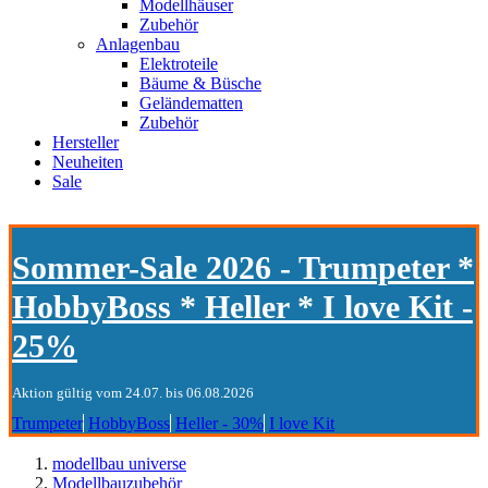
Modellhäuser
Zubehör
Anlagenbau
Elektroteile
Bäume & Büsche
Geländematten
Zubehör
Hersteller
Neuheiten
Sale
Sommer-Sale 2026 - Trumpeter *
HobbyBoss * Heller * I love Kit -
25%
Aktion gültig vom 24.07. bis 06.08.2026
Trumpeter
HobbyBoss
Heller - 30%
I love Kit
modellbau universe
Modellbauzubehör