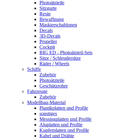
Photoätzteile
Sitzgurte
Resin
Bewaffnung
Maskierschablonen
Decals
3D-Decals
Propeller
Cockpit
BIG ED - Photoätzteil-Sets
Sitze / Schleudersitze
Räder / Wheels
Schiffe
Zubehör
Photoätzteile
Geschützrohre
Fahrzeuge
Zubehör
Modellbau-Material
Plastikplatten und Profile
sonstiges
Messingplatten und Profile
Aluplatten und Profile
Kupferplatten und Profile
Kabel und Drähte