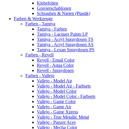
Klebefolien
Gravierschablonen
Schrauben & Nieten (Plastik)
Farben & Werkzeuge
Farben - Tamiya
Tamiya - Farben
Tamiya - Lacquer Paints LP
Tamiya - Acryl Spraydosen TS
Tamiya - Acryl Spraydosen AS
Tamiya - Lexan Spraydosen PS
Farben - Revell
Revell - Email Color
Revell - Aqua Color
Revell - Spraydosen
Farben - Vallejo
Vallejo - Model Air
Vallejo - Model Air - Farbsets
Vallejo - Model Color
Vallejo - Model Color - Farbsets
Vallejo - Game Color
Vallejo - Game Air
Vallejo - Game Xpress
Vallejo - True Metallic Metal
Vallejo - Panzer Aces
Vallejo - Mecha Color