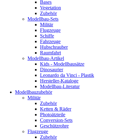
Bases
Vegetation
Zubehör
Modellbau-Sets
Militär
Flugzeuge
Schiffe
Fahrzeuge
Hubschrauber
Raumfahrt
Modellbau-Artikel
Kids - Modellbausätze
Dinosaurier
Leonardo da Vinci - Plastik
Hersteller-Kataloge
Modellbau-Literatur
Modellbauzubehör
Militär
Zubehör
Ketten & Räder
Photoätzteile
Conversion-Sets
Geschützrohre
Flugzeuge
Zubehör