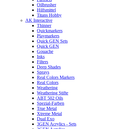
Oilbrusher
Hilfsmittel
Titans Hobby
AK Interactive
Thinner
Quickmarkers
Playmarkers
Quick GEN Sets
Quick GEN
Gouache
Inks
Filters
Deep Shades
Sprays
Real Colors Markers
Real Colors
Weathering
Weathering Stifte
ABT 502 Oils
Spezial-Farben
True Metal
Xtreme Metal
Dual Exo
3GEN Acrylics - Sets