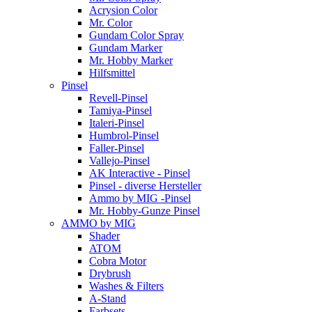
Acrysion Color
Mr. Color
Gundam Color Spray
Gundam Marker
Mr. Hobby Marker
Hilfsmittel
Pinsel
Revell-Pinsel
Tamiya-Pinsel
Italeri-Pinsel
Humbrol-Pinsel
Faller-Pinsel
Vallejo-Pinsel
AK Interactive - Pinsel
Pinsel - diverse Hersteller
Ammo by MIG -Pinsel
Mr. Hobby-Gunze Pinsel
AMMO by MIG
Shader
ATOM
Cobra Motor
Drybrush
Washes & Filters
A-Stand
Farbsets