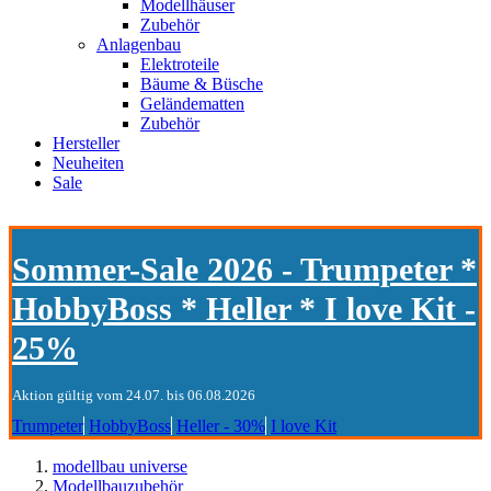
Modellhäuser
Zubehör
Anlagenbau
Elektroteile
Bäume & Büsche
Geländematten
Zubehör
Hersteller
Neuheiten
Sale
Sommer-Sale 2026 - Trumpeter *
HobbyBoss * Heller * I love Kit -
25%
Aktion gültig vom 24.07. bis 06.08.2026
Trumpeter
HobbyBoss
Heller - 30%
I love Kit
modellbau universe
Modellbauzubehör