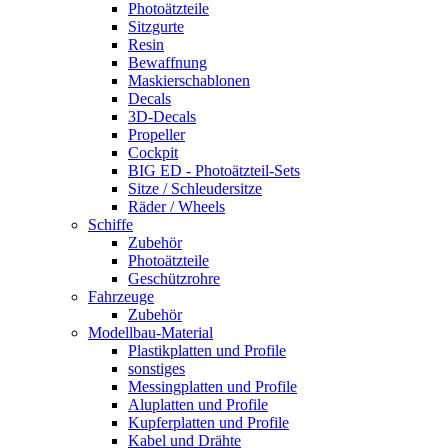
Photoätzteile
Sitzgurte
Resin
Bewaffnung
Maskierschablonen
Decals
3D-Decals
Propeller
Cockpit
BIG ED - Photoätzteil-Sets
Sitze / Schleudersitze
Räder / Wheels
Schiffe
Zubehör
Photoätzteile
Geschützrohre
Fahrzeuge
Zubehör
Modellbau-Material
Plastikplatten und Profile
sonstiges
Messingplatten und Profile
Aluplatten und Profile
Kupferplatten und Profile
Kabel und Drähte