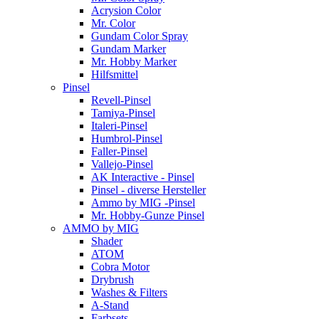
Acrysion Color
Mr. Color
Gundam Color Spray
Gundam Marker
Mr. Hobby Marker
Hilfsmittel
Pinsel
Revell-Pinsel
Tamiya-Pinsel
Italeri-Pinsel
Humbrol-Pinsel
Faller-Pinsel
Vallejo-Pinsel
AK Interactive - Pinsel
Pinsel - diverse Hersteller
Ammo by MIG -Pinsel
Mr. Hobby-Gunze Pinsel
AMMO by MIG
Shader
ATOM
Cobra Motor
Drybrush
Washes & Filters
A-Stand
Farbsets