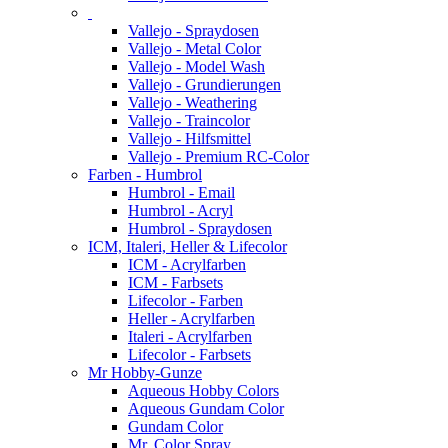
Vallejo - Spraydosen
Vallejo - Metal Color
Vallejo - Model Wash
Vallejo - Grundierungen
Vallejo - Weathering
Vallejo - Traincolor
Vallejo - Hilfsmittel
Vallejo - Premium RC-Color
Farben - Humbrol
Humbrol - Email
Humbrol - Acryl
Humbrol - Spraydosen
ICM, Italeri, Heller & Lifecolor
ICM - Acrylfarben
ICM - Farbsets
Lifecolor - Farben
Heller - Acrylfarben
Italeri - Acrylfarben
Lifecolor - Farbsets
Mr Hobby-Gunze
Aqueous Hobby Colors
Aqueous Gundam Color
Gundam Color
Mr. Color Spray