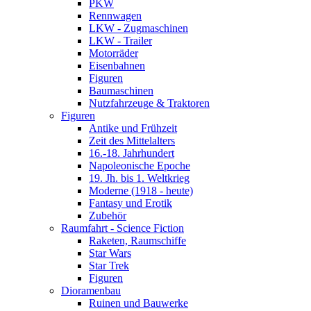
PKW
Rennwagen
LKW - Zugmaschinen
LKW - Trailer
Motorräder
Eisenbahnen
Figuren
Baumaschinen
Nutzfahrzeuge & Traktoren
Figuren
Antike und Frühzeit
Zeit des Mittelalters
16.-18. Jahrhundert
Napoleonische Epoche
19. Jh. bis 1. Weltkrieg
Moderne (1918 - heute)
Fantasy und Erotik
Zubehör
Raumfahrt - Science Fiction
Raketen, Raumschiffe
Star Wars
Star Trek
Figuren
Dioramenbau
Ruinen und Bauwerke