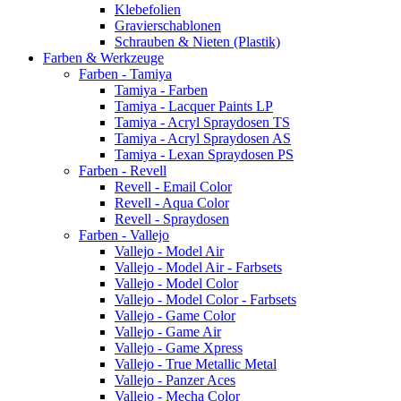
Klebefolien
Gravierschablonen
Schrauben & Nieten (Plastik)
Farben & Werkzeuge
Farben - Tamiya
Tamiya - Farben
Tamiya - Lacquer Paints LP
Tamiya - Acryl Spraydosen TS
Tamiya - Acryl Spraydosen AS
Tamiya - Lexan Spraydosen PS
Farben - Revell
Revell - Email Color
Revell - Aqua Color
Revell - Spraydosen
Farben - Vallejo
Vallejo - Model Air
Vallejo - Model Air - Farbsets
Vallejo - Model Color
Vallejo - Model Color - Farbsets
Vallejo - Game Color
Vallejo - Game Air
Vallejo - Game Xpress
Vallejo - True Metallic Metal
Vallejo - Panzer Aces
Vallejo - Mecha Color