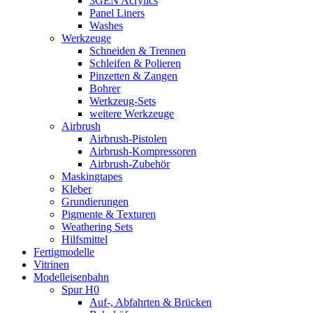
3GEN Acrylics
Panel Liners
Washes
Werkzeuge
Schneiden & Trennen
Schleifen & Polieren
Pinzetten & Zangen
Bohrer
Werkzeug-Sets
weitere Werkzeuge
Airbrush
Airbrush-Pistolen
Airbrush-Kompressoren
Airbrush-Zubehör
Maskingtapes
Kleber
Grundierungen
Pigmente & Texturen
Weathering Sets
Hilfsmittel
Fertigmodelle
Vitrinen
Modelleisenbahn
Spur H0
Auf-, Abfahrten & Brücken