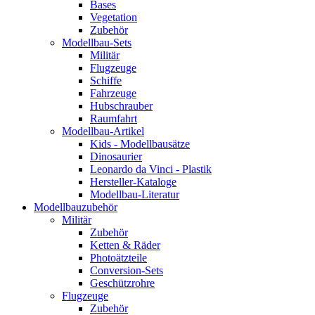
Bases
Vegetation
Zubehör
Modellbau-Sets
Militär
Flugzeuge
Schiffe
Fahrzeuge
Hubschrauber
Raumfahrt
Modellbau-Artikel
Kids - Modellbausätze
Dinosaurier
Leonardo da Vinci - Plastik
Hersteller-Kataloge
Modellbau-Literatur
Modellbauzubehör
Militär
Zubehör
Ketten & Räder
Photoätzteile
Conversion-Sets
Geschützrohre
Flugzeuge
Zubehör