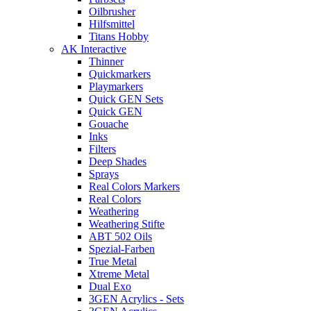
Oilbrusher
Hilfsmittel
Titans Hobby
AK Interactive
Thinner
Quickmarkers
Playmarkers
Quick GEN Sets
Quick GEN
Gouache
Inks
Filters
Deep Shades
Sprays
Real Colors Markers
Real Colors
Weathering
Weathering Stifte
ABT 502 Oils
Spezial-Farben
True Metal
Xtreme Metal
Dual Exo
3GEN Acrylics - Sets