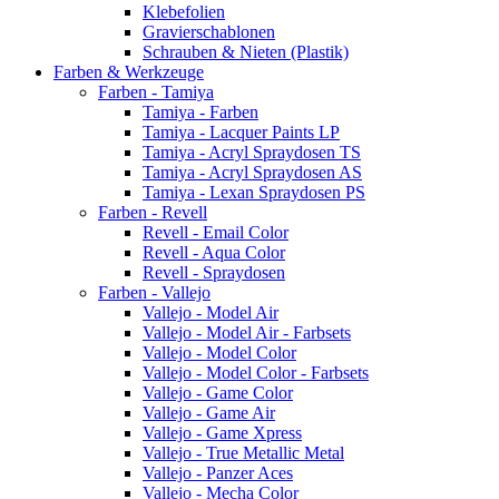
Klebefolien
Gravierschablonen
Schrauben & Nieten (Plastik)
Farben & Werkzeuge
Farben - Tamiya
Tamiya - Farben
Tamiya - Lacquer Paints LP
Tamiya - Acryl Spraydosen TS
Tamiya - Acryl Spraydosen AS
Tamiya - Lexan Spraydosen PS
Farben - Revell
Revell - Email Color
Revell - Aqua Color
Revell - Spraydosen
Farben - Vallejo
Vallejo - Model Air
Vallejo - Model Air - Farbsets
Vallejo - Model Color
Vallejo - Model Color - Farbsets
Vallejo - Game Color
Vallejo - Game Air
Vallejo - Game Xpress
Vallejo - True Metallic Metal
Vallejo - Panzer Aces
Vallejo - Mecha Color