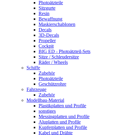
Photoätzteile
Sitzgurte
Resin
Bewaffnung
Maskierschablonen
Decals
3D-Decals
Propeller
Cockpit
BIG ED - Photoätzteil-Sets
Sitze / Schleudersitze
Räder / Wheels
Schiffe
Zubehör
Photoätzteile
Geschützrohre
Fahrzeuge
Zubehör
Modellbau-Material
Plastikplatten und Profile
sonstiges
Messingplatten und Profile
Aluplatten und Profile
Kupferplatten und Profile
Kabel und Drähte