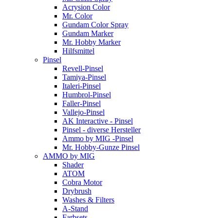
Acrysion Color
Mr. Color
Gundam Color Spray
Gundam Marker
Mr. Hobby Marker
Hilfsmittel
Pinsel
Revell-Pinsel
Tamiya-Pinsel
Italeri-Pinsel
Humbrol-Pinsel
Faller-Pinsel
Vallejo-Pinsel
AK Interactive - Pinsel
Pinsel - diverse Hersteller
Ammo by MIG -Pinsel
Mr. Hobby-Gunze Pinsel
AMMO by MIG
Shader
ATOM
Cobra Motor
Drybrush
Washes & Filters
A-Stand
Farbsets