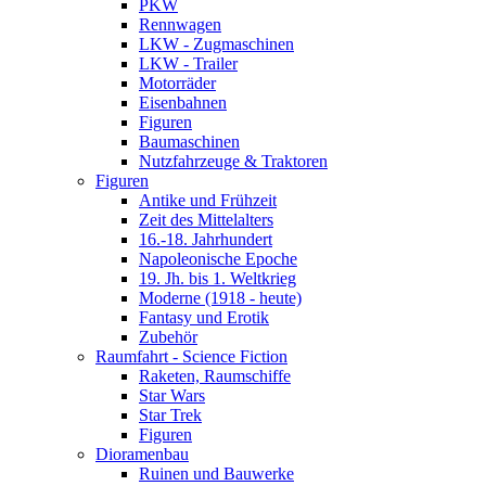
PKW
Rennwagen
LKW - Zugmaschinen
LKW - Trailer
Motorräder
Eisenbahnen
Figuren
Baumaschinen
Nutzfahrzeuge & Traktoren
Figuren
Antike und Frühzeit
Zeit des Mittelalters
16.-18. Jahrhundert
Napoleonische Epoche
19. Jh. bis 1. Weltkrieg
Moderne (1918 - heute)
Fantasy und Erotik
Zubehör
Raumfahrt - Science Fiction
Raketen, Raumschiffe
Star Wars
Star Trek
Figuren
Dioramenbau
Ruinen und Bauwerke