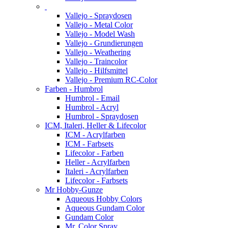
Vallejo - Spraydosen
Vallejo - Metal Color
Vallejo - Model Wash
Vallejo - Grundierungen
Vallejo - Weathering
Vallejo - Traincolor
Vallejo - Hilfsmittel
Vallejo - Premium RC-Color
Farben - Humbrol
Humbrol - Email
Humbrol - Acryl
Humbrol - Spraydosen
ICM, Italeri, Heller & Lifecolor
ICM - Acrylfarben
ICM - Farbsets
Lifecolor - Farben
Heller - Acrylfarben
Italeri - Acrylfarben
Lifecolor - Farbsets
Mr Hobby-Gunze
Aqueous Hobby Colors
Aqueous Gundam Color
Gundam Color
Mr. Color Spray