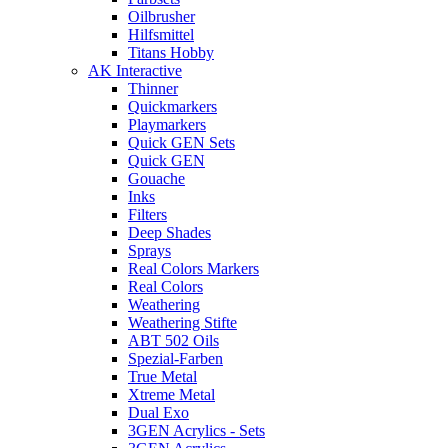
Oilbrusher
Hilfsmittel
Titans Hobby
AK Interactive
Thinner
Quickmarkers
Playmarkers
Quick GEN Sets
Quick GEN
Gouache
Inks
Filters
Deep Shades
Sprays
Real Colors Markers
Real Colors
Weathering
Weathering Stifte
ABT 502 Oils
Spezial-Farben
True Metal
Xtreme Metal
Dual Exo
3GEN Acrylics - Sets