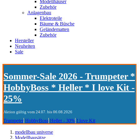
Modellhäuser
Zubehör
Anlagenbau
Elektroteile
Bäume & Büsche
Geländematten
Zubehör
Hersteller
Neuheiten
Sale
Sommer-Sale 2026 - Trumpeter *
HobbyBoss * Heller * I love Kit -
25%
Aktion gültig vom 24.07. bis 06.08.2026
Trumpeter
HobbyBoss
Heller - 30%
I love Kit
modellbau universe
Modellbausätze