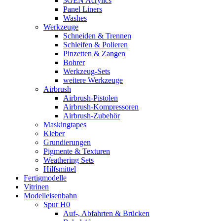
3GEN Acrylics
Panel Liners
Washes
Werkzeuge
Schneiden & Trennen
Schleifen & Polieren
Pinzetten & Zangen
Bohrer
Werkzeug-Sets
weitere Werkzeuge
Airbrush
Airbrush-Pistolen
Airbrush-Kompressoren
Airbrush-Zubehör
Maskingtapes
Kleber
Grundierungen
Pigmente & Texturen
Weathering Sets
Hilfsmittel
Fertigmodelle
Vitrinen
Modelleisenbahn
Spur H0
Auf-, Abfahrten & Brücken