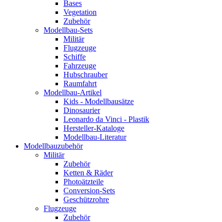
Bases
Vegetation
Zubehör
Modellbau-Sets
Militär
Flugzeuge
Schiffe
Fahrzeuge
Hubschrauber
Raumfahrt
Modellbau-Artikel
Kids - Modellbausätze
Dinosaurier
Leonardo da Vinci - Plastik
Hersteller-Kataloge
Modellbau-Literatur
Modellbauzubehör
Militär
Zubehör
Ketten & Räder
Photoätzteile
Conversion-Sets
Geschützrohre
Flugzeuge
Zubehör