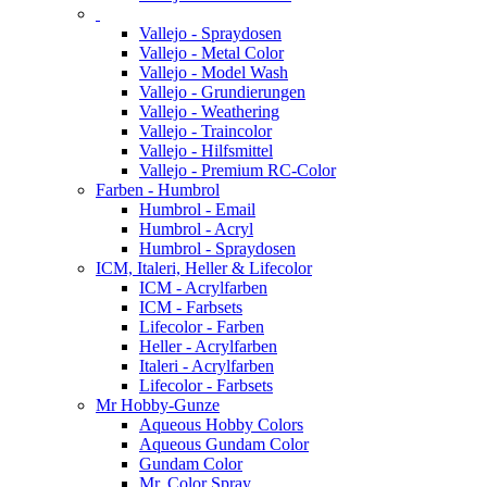
Vallejo - Spraydosen
Vallejo - Metal Color
Vallejo - Model Wash
Vallejo - Grundierungen
Vallejo - Weathering
Vallejo - Traincolor
Vallejo - Hilfsmittel
Vallejo - Premium RC-Color
Farben - Humbrol
Humbrol - Email
Humbrol - Acryl
Humbrol - Spraydosen
ICM, Italeri, Heller & Lifecolor
ICM - Acrylfarben
ICM - Farbsets
Lifecolor - Farben
Heller - Acrylfarben
Italeri - Acrylfarben
Lifecolor - Farbsets
Mr Hobby-Gunze
Aqueous Hobby Colors
Aqueous Gundam Color
Gundam Color
Mr. Color Spray