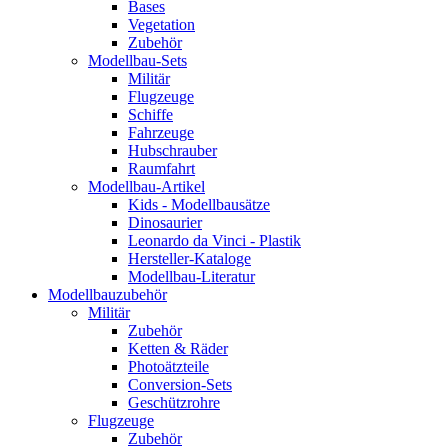
Bases
Vegetation
Zubehör
Modellbau-Sets
Militär
Flugzeuge
Schiffe
Fahrzeuge
Hubschrauber
Raumfahrt
Modellbau-Artikel
Kids - Modellbausätze
Dinosaurier
Leonardo da Vinci - Plastik
Hersteller-Kataloge
Modellbau-Literatur
Modellbauzubehör
Militär
Zubehör
Ketten & Räder
Photoätzteile
Conversion-Sets
Geschützrohre
Flugzeuge
Zubehör