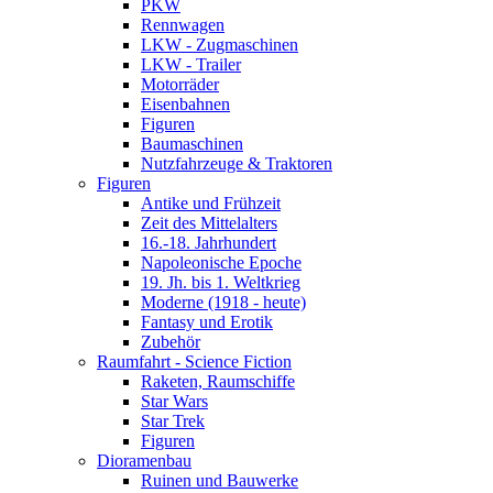
PKW
Rennwagen
LKW - Zugmaschinen
LKW - Trailer
Motorräder
Eisenbahnen
Figuren
Baumaschinen
Nutzfahrzeuge & Traktoren
Figuren
Antike und Frühzeit
Zeit des Mittelalters
16.-18. Jahrhundert
Napoleonische Epoche
19. Jh. bis 1. Weltkrieg
Moderne (1918 - heute)
Fantasy und Erotik
Zubehör
Raumfahrt - Science Fiction
Raketen, Raumschiffe
Star Wars
Star Trek
Figuren
Dioramenbau
Ruinen und Bauwerke