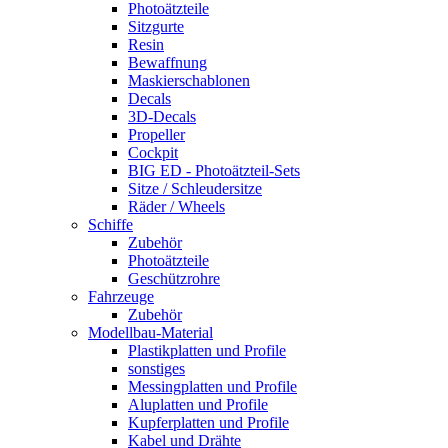
Photoätzteile
Sitzgurte
Resin
Bewaffnung
Maskierschablonen
Decals
3D-Decals
Propeller
Cockpit
BIG ED - Photoätzteil-Sets
Sitze / Schleudersitze
Räder / Wheels
Schiffe
Zubehör
Photoätzteile
Geschützrohre
Fahrzeuge
Zubehör
Modellbau-Material
Plastikplatten und Profile
sonstiges
Messingplatten und Profile
Aluplatten und Profile
Kupferplatten und Profile
Kabel und Drähte