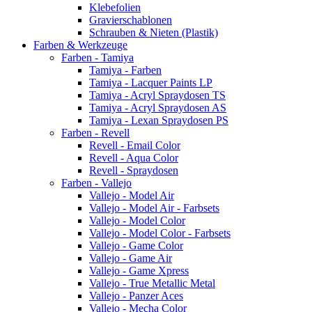
Klebefolien
Gravierschablonen
Schrauben & Nieten (Plastik)
Farben & Werkzeuge
Farben - Tamiya
Tamiya - Farben
Tamiya - Lacquer Paints LP
Tamiya - Acryl Spraydosen TS
Tamiya - Acryl Spraydosen AS
Tamiya - Lexan Spraydosen PS
Farben - Revell
Revell - Email Color
Revell - Aqua Color
Revell - Spraydosen
Farben - Vallejo
Vallejo - Model Air
Vallejo - Model Air - Farbsets
Vallejo - Model Color
Vallejo - Model Color - Farbsets
Vallejo - Game Color
Vallejo - Game Air
Vallejo - Game Xpress
Vallejo - True Metallic Metal
Vallejo - Panzer Aces
Vallejo - Mecha Color