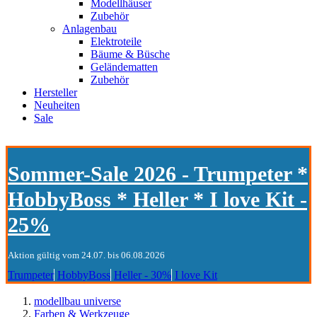
Modellhäuser
Zubehör
Anlagenbau
Elektroteile
Bäume & Büsche
Geländematten
Zubehör
Hersteller
Neuheiten
Sale
Sommer-Sale 2026 - Trumpeter *
HobbyBoss * Heller * I love Kit -
25%
Aktion gültig vom 24.07. bis 06.08.2026
Trumpeter
HobbyBoss
Heller - 30%
I love Kit
modellbau universe
Farben & Werkzeuge