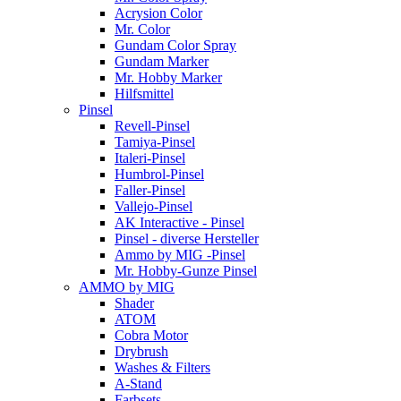
Acrysion Color
Mr. Color
Gundam Color Spray
Gundam Marker
Mr. Hobby Marker
Hilfsmittel
Pinsel
Revell-Pinsel
Tamiya-Pinsel
Italeri-Pinsel
Humbrol-Pinsel
Faller-Pinsel
Vallejo-Pinsel
AK Interactive - Pinsel
Pinsel - diverse Hersteller
Ammo by MIG -Pinsel
Mr. Hobby-Gunze Pinsel
AMMO by MIG
Shader
ATOM
Cobra Motor
Drybrush
Washes & Filters
A-Stand
Farbsets