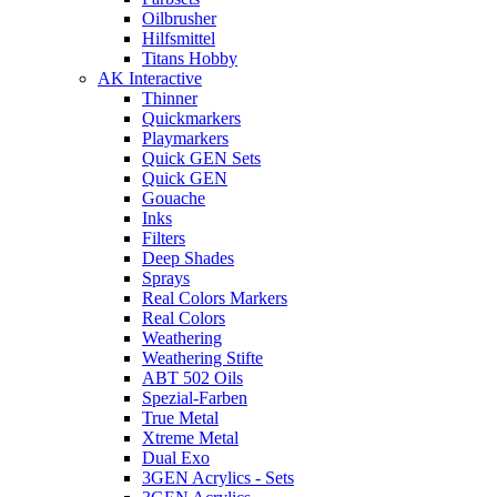
Oilbrusher
Hilfsmittel
Titans Hobby
AK Interactive
Thinner
Quickmarkers
Playmarkers
Quick GEN Sets
Quick GEN
Gouache
Inks
Filters
Deep Shades
Sprays
Real Colors Markers
Real Colors
Weathering
Weathering Stifte
ABT 502 Oils
Spezial-Farben
True Metal
Xtreme Metal
Dual Exo
3GEN Acrylics - Sets