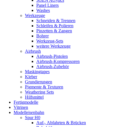
3GEN Acrylics
Panel Liners
Washes
Werkzeuge
Schneiden & Trennen
Schleifen & Polieren
Pinzetten & Zangen
Bohrer
Werkzeug-Sets
weitere Werkzeuge
Airbrush
Airbrush-Pistolen
Airbrush-Kompressoren
Airbrush-Zubehör
Maskingtapes
Kleber
Grundierungen
Pigmente & Texturen
Weathering Sets
Hilfsmittel
Fertigmodelle
Vitrinen
Modelleisenbahn
Spur H0
Auf-, Abfahrten & Brücken