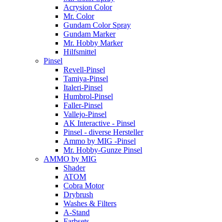
Acrysion Color
Mr. Color
Gundam Color Spray
Gundam Marker
Mr. Hobby Marker
Hilfsmittel
Pinsel
Revell-Pinsel
Tamiya-Pinsel
Italeri-Pinsel
Humbrol-Pinsel
Faller-Pinsel
Vallejo-Pinsel
AK Interactive - Pinsel
Pinsel - diverse Hersteller
Ammo by MIG -Pinsel
Mr. Hobby-Gunze Pinsel
AMMO by MIG
Shader
ATOM
Cobra Motor
Drybrush
Washes & Filters
A-Stand
Farbsets