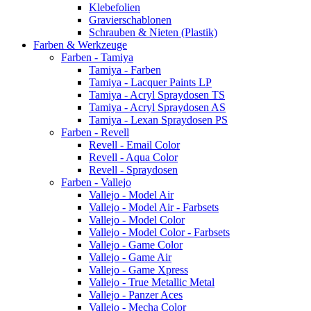
Klebefolien
Gravierschablonen
Schrauben & Nieten (Plastik)
Farben & Werkzeuge
Farben - Tamiya
Tamiya - Farben
Tamiya - Lacquer Paints LP
Tamiya - Acryl Spraydosen TS
Tamiya - Acryl Spraydosen AS
Tamiya - Lexan Spraydosen PS
Farben - Revell
Revell - Email Color
Revell - Aqua Color
Revell - Spraydosen
Farben - Vallejo
Vallejo - Model Air
Vallejo - Model Air - Farbsets
Vallejo - Model Color
Vallejo - Model Color - Farbsets
Vallejo - Game Color
Vallejo - Game Air
Vallejo - Game Xpress
Vallejo - True Metallic Metal
Vallejo - Panzer Aces
Vallejo - Mecha Color