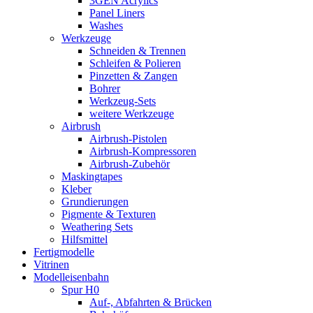
3GEN Acrylics
Panel Liners
Washes
Werkzeuge
Schneiden & Trennen
Schleifen & Polieren
Pinzetten & Zangen
Bohrer
Werkzeug-Sets
weitere Werkzeuge
Airbrush
Airbrush-Pistolen
Airbrush-Kompressoren
Airbrush-Zubehör
Maskingtapes
Kleber
Grundierungen
Pigmente & Texturen
Weathering Sets
Hilfsmittel
Fertigmodelle
Vitrinen
Modelleisenbahn
Spur H0
Auf-, Abfahrten & Brücken