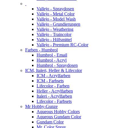
Vallejo - Spraydosen
Vallejo - Metal Color
Vallejo - Model Wash
Vallejo - Grundierungen
Vallejo - Weathering
Vallejo - Traincolor
Vallejo - Hilfsmittel
Vallejo - Premium RC-Color
Farben - Humbrol
Humbrol - Email
Humbrol - Acryl
Humbrol - Spraydosen
ICM, Italeri, Heller & Lifecolor
ICM - Acrylfarben
ICM - Farbsets
Lifecolor - Farben
Heller - Acrylfarben
Italeri - Acrylfarben
Lifecolor - Farbsets
Mr Hobby-Gunze
Aqueous Hobby Colors
Aqueous Gundam Color
Gundam Color
Mr. Color Spray