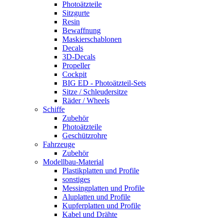
Photoätzteile
Sitzgurte
Resin
Bewaffnung
Maskierschablonen
Decals
3D-Decals
Propeller
Cockpit
BIG ED - Photoätzteil-Sets
Sitze / Schleudersitze
Räder / Wheels
Schiffe
Zubehör
Photoätzteile
Geschützrohre
Fahrzeuge
Zubehör
Modellbau-Material
Plastikplatten und Profile
sonstiges
Messingplatten und Profile
Aluplatten und Profile
Kupferplatten und Profile
Kabel und Drähte