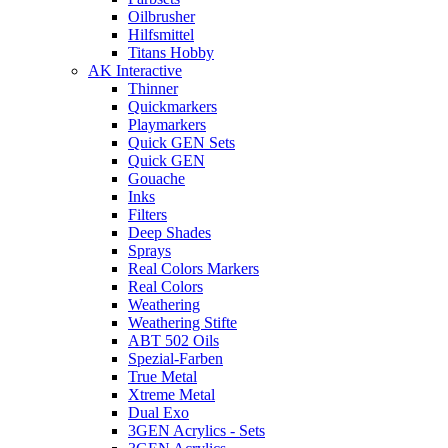
Oilbrusher
Hilfsmittel
Titans Hobby
AK Interactive
Thinner
Quickmarkers
Playmarkers
Quick GEN Sets
Quick GEN
Gouache
Inks
Filters
Deep Shades
Sprays
Real Colors Markers
Real Colors
Weathering
Weathering Stifte
ABT 502 Oils
Spezial-Farben
True Metal
Xtreme Metal
Dual Exo
3GEN Acrylics - Sets