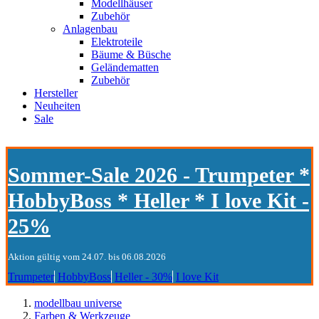
Modellhäuser
Zubehör
Anlagenbau
Elektroteile
Bäume & Büsche
Geländematten
Zubehör
Hersteller
Neuheiten
Sale
Sommer-Sale 2026 - Trumpeter *
HobbyBoss * Heller * I love Kit -
25%
Aktion gültig vom 24.07. bis 06.08.2026
Trumpeter
HobbyBoss
Heller - 30%
I love Kit
modellbau universe
Farben & Werkzeuge