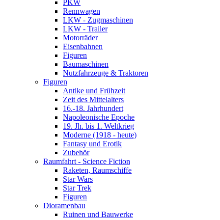
PKW
Rennwagen
LKW - Zugmaschinen
LKW - Trailer
Motorräder
Eisenbahnen
Figuren
Baumaschinen
Nutzfahrzeuge & Traktoren
Figuren
Antike und Frühzeit
Zeit des Mittelalters
16.-18. Jahrhundert
Napoleonische Epoche
19. Jh. bis 1. Weltkrieg
Moderne (1918 - heute)
Fantasy und Erotik
Zubehör
Raumfahrt - Science Fiction
Raketen, Raumschiffe
Star Wars
Star Trek
Figuren
Dioramenbau
Ruinen und Bauwerke