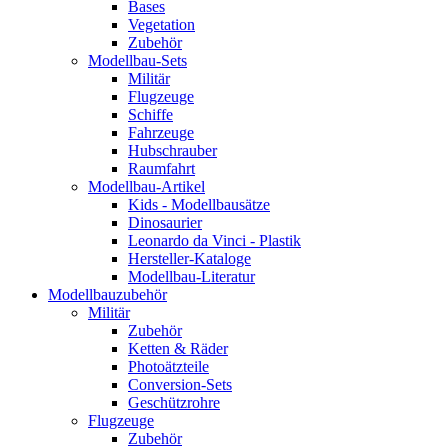
Bases
Vegetation
Zubehör
Modellbau-Sets
Militär
Flugzeuge
Schiffe
Fahrzeuge
Hubschrauber
Raumfahrt
Modellbau-Artikel
Kids - Modellbausätze
Dinosaurier
Leonardo da Vinci - Plastik
Hersteller-Kataloge
Modellbau-Literatur
Modellbauzubehör
Militär
Zubehör
Ketten & Räder
Photoätzteile
Conversion-Sets
Geschützrohre
Flugzeuge
Zubehör