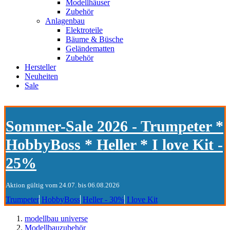
Modellhäuser
Zubehör
Anlagenbau
Elektroteile
Bäume & Büsche
Geländematten
Zubehör
Hersteller
Neuheiten
Sale
Sommer-Sale 2026 - Trumpeter *
HobbyBoss * Heller * I love Kit -
25%
Aktion gültig vom 24.07. bis 06.08.2026
Trumpeter
HobbyBoss
Heller - 30%
I love Kit
modellbau universe
Modellbauzubehör