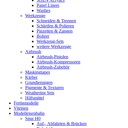
3GEN Acrylics
Panel Liners
Washes
Werkzeuge
Schneiden & Trennen
Schleifen & Polieren
Pinzetten & Zangen
Bohrer
Werkzeug-Sets
weitere Werkzeuge
Airbrush
Airbrush-Pistolen
Airbrush-Kompressoren
Airbrush-Zubehör
Maskingtapes
Kleber
Grundierungen
Pigmente & Texturen
Weathering Sets
Hilfsmittel
Fertigmodelle
Vitrinen
Modelleisenbahn
Spur H0
Auf-, Abfahrten & Brücken