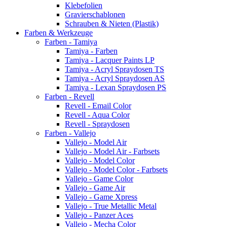
Klebefolien
Gravierschablonen
Schrauben & Nieten (Plastik)
Farben & Werkzeuge
Farben - Tamiya
Tamiya - Farben
Tamiya - Lacquer Paints LP
Tamiya - Acryl Spraydosen TS
Tamiya - Acryl Spraydosen AS
Tamiya - Lexan Spraydosen PS
Farben - Revell
Revell - Email Color
Revell - Aqua Color
Revell - Spraydosen
Farben - Vallejo
Vallejo - Model Air
Vallejo - Model Air - Farbsets
Vallejo - Model Color
Vallejo - Model Color - Farbsets
Vallejo - Game Color
Vallejo - Game Air
Vallejo - Game Xpress
Vallejo - True Metallic Metal
Vallejo - Panzer Aces
Vallejo - Mecha Color