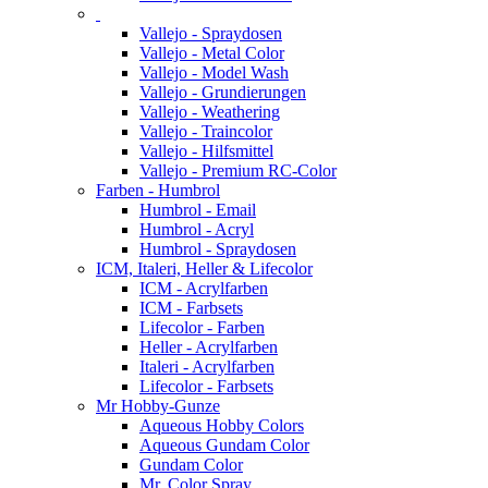
Vallejo - Spraydosen
Vallejo - Metal Color
Vallejo - Model Wash
Vallejo - Grundierungen
Vallejo - Weathering
Vallejo - Traincolor
Vallejo - Hilfsmittel
Vallejo - Premium RC-Color
Farben - Humbrol
Humbrol - Email
Humbrol - Acryl
Humbrol - Spraydosen
ICM, Italeri, Heller & Lifecolor
ICM - Acrylfarben
ICM - Farbsets
Lifecolor - Farben
Heller - Acrylfarben
Italeri - Acrylfarben
Lifecolor - Farbsets
Mr Hobby-Gunze
Aqueous Hobby Colors
Aqueous Gundam Color
Gundam Color
Mr. Color Spray