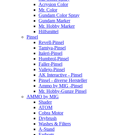
Acrysion Color
Mr. Color
Gundam Color Spray
Gundam Marker
Mr. Hobby Marker
Hilfsmittel
Pinsel
Revell-Pinsel
Tamiya-Pinsel
Italeri-Pinsel
Humbrol-Pinsel
Faller-Pinsel
Vallejo-Pinsel
AK Interactive - Pinsel
Pinsel - diverse Hersteller
Ammo by MIG -Pinsel
Mr. Hobby-Gunze Pinsel
AMMO by MIG
Shader
ATOM
Cobra Motor
Drybrush
Washes & Filters
A-Stand
Farbsets