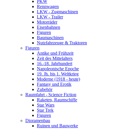
PKW
Rennwagen
LKW - Zugmaschinen
LKW - Trailer
Motorräder
Eisenbahnen
Figuren
Baumaschinen
Nutzfahrzeuge & Traktoren
Figuren
Antike und Frühzeit
Zeit des Mittelalters
16.-18. Jahrhundert
Napoleonische Epoche
19. Jh. bis 1. Weltkrieg
Moderne (1918 - heute)
Fantasy und Erotik
Zubehör
Raumfahrt - Science Fiction
Raketen, Raumschiffe
Star Wars
Star Trek
Figuren
Dioramenbau
Ruinen und Bauwerke