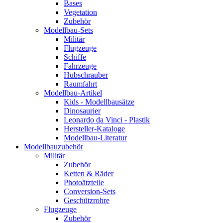
Bases
Vegetation
Zubehör
Modellbau-Sets
Militär
Flugzeuge
Schiffe
Fahrzeuge
Hubschrauber
Raumfahrt
Modellbau-Artikel
Kids - Modellbausätze
Dinosaurier
Leonardo da Vinci - Plastik
Hersteller-Kataloge
Modellbau-Literatur
Modellbauzubehör
Militär
Zubehör
Ketten & Räder
Photoätzteile
Conversion-Sets
Geschützrohre
Flugzeuge
Zubehör