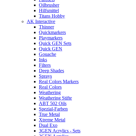
Oilbrusher
Hilfsmittel
Titans Hobby
AK Interactive
Thinner
Quickmarkers
Playmarkers
Quick GEN Sets
Quick GEN
Gouache
Inks
Filters
Deep Shades
Sprays
Real Colors Markers
Real Colors
Weathering
Weathering Stifte
ABT 502 Oils
Spezial-Farben
True Metal
Xtreme Metal
Dual Exo
3GEN Acrylics - Sets