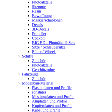
Photoätzteile
Sitzgurte
Resin
Bewaffnung
Maskierschablonen
Decals
3D-Decals
Propeller
Cockpit
BIG ED - Photoätzteil-Sets
Sitze / Schleudersitze
Räder / Wheels
Schiffe
Zubehör
Photoätzteile
Geschützrohre
Fahrzeuge
Zubehör
Modellbau-Material
Plastikplatten und Profile
sonstiges
Messingplatten und Profile
Aluplatten und Profile
Kupferplatten und Profile
Kabel und Drähte