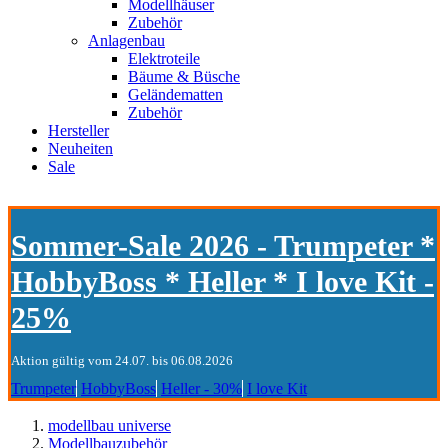
Modellhäuser
Zubehör
Anlagenbau
Elektroteile
Bäume & Büsche
Geländematten
Zubehör
Hersteller
Neuheiten
Sale
Sommer-Sale 2026 - Trumpeter *
HobbyBoss * Heller * I love Kit -
25%
Aktion gültig vom 24.07. bis 06.08.2026
Trumpeter
HobbyBoss
Heller - 30%
I love Kit
modellbau universe
Modellbauzubehör