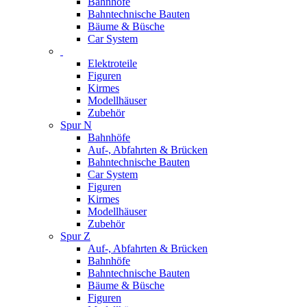
Bahnhöfe
Bahntechnische Bauten
Bäume & Büsche
Car System
Elektroteile
Figuren
Kirmes
Modellhäuser
Zubehör
Spur N
Bahnhöfe
Auf-, Abfahrten & Brücken
Bahntechnische Bauten
Car System
Figuren
Kirmes
Modellhäuser
Zubehör
Spur Z
Auf-, Abfahrten & Brücken
Bahnhöfe
Bahntechnische Bauten
Bäume & Büsche
Figuren