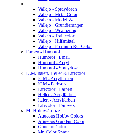
Vallejo - Spraydosen
Vallejo - Metal Color
Vallejo - Model Wash
Vallejo - Grundierungen
Vallejo - Weathering
Vallejo - Traincolor
Vallejo - Hilfsmittel
Vallejo - Premium RC-Color
Farben - Humbrol
Humbrol - Email
Humbrol - Acryl
Humbrol - Spraydosen
ICM, Italeri, Heller & Lifecolor
ICM - Acrylfarben
ICM - Farbsets
Lifecolor - Farben
Heller - Acrylfarben
Italeri - Acrylfarben
Lifecolor - Farbsets
Mr Hobby-Gunze
Aqueous Hobby Colors
Aqueous Gundam Color
Gundam Color
Mr. Color Spray