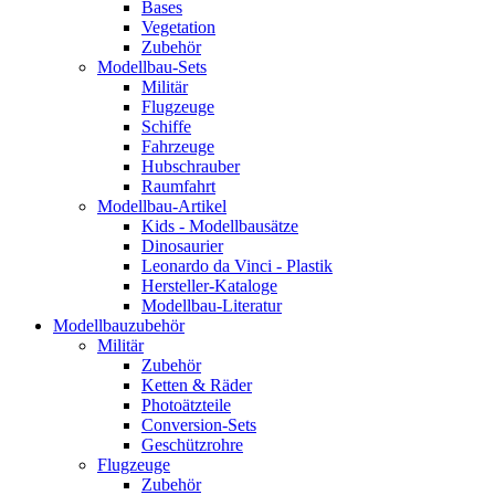
Bases
Vegetation
Zubehör
Modellbau-Sets
Militär
Flugzeuge
Schiffe
Fahrzeuge
Hubschrauber
Raumfahrt
Modellbau-Artikel
Kids - Modellbausätze
Dinosaurier
Leonardo da Vinci - Plastik
Hersteller-Kataloge
Modellbau-Literatur
Modellbauzubehör
Militär
Zubehör
Ketten & Räder
Photoätzteile
Conversion-Sets
Geschützrohre
Flugzeuge
Zubehör