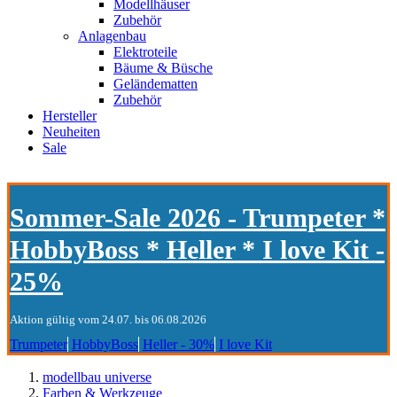
Modellhäuser
Zubehör
Anlagenbau
Elektroteile
Bäume & Büsche
Geländematten
Zubehör
Hersteller
Neuheiten
Sale
Sommer-Sale 2026 - Trumpeter *
HobbyBoss * Heller * I love Kit -
25%
Aktion gültig vom 24.07. bis 06.08.2026
Trumpeter
HobbyBoss
Heller - 30%
I love Kit
modellbau universe
Farben & Werkzeuge