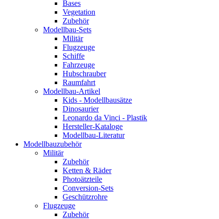
Bases
Vegetation
Zubehör
Modellbau-Sets
Militär
Flugzeuge
Schiffe
Fahrzeuge
Hubschrauber
Raumfahrt
Modellbau-Artikel
Kids - Modellbausätze
Dinosaurier
Leonardo da Vinci - Plastik
Hersteller-Kataloge
Modellbau-Literatur
Modellbauzubehör
Militär
Zubehör
Ketten & Räder
Photoätzteile
Conversion-Sets
Geschützrohre
Flugzeuge
Zubehör