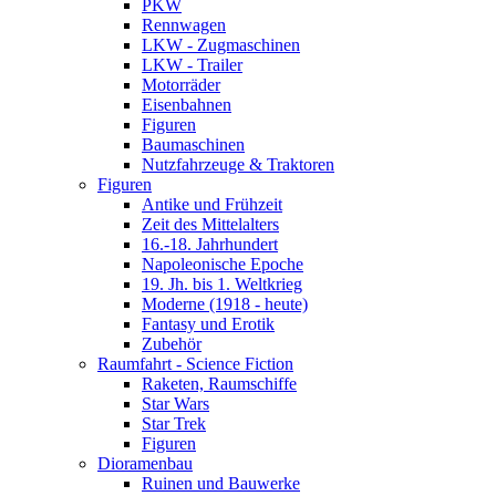
PKW
Rennwagen
LKW - Zugmaschinen
LKW - Trailer
Motorräder
Eisenbahnen
Figuren
Baumaschinen
Nutzfahrzeuge & Traktoren
Figuren
Antike und Frühzeit
Zeit des Mittelalters
16.-18. Jahrhundert
Napoleonische Epoche
19. Jh. bis 1. Weltkrieg
Moderne (1918 - heute)
Fantasy und Erotik
Zubehör
Raumfahrt - Science Fiction
Raketen, Raumschiffe
Star Wars
Star Trek
Figuren
Dioramenbau
Ruinen und Bauwerke