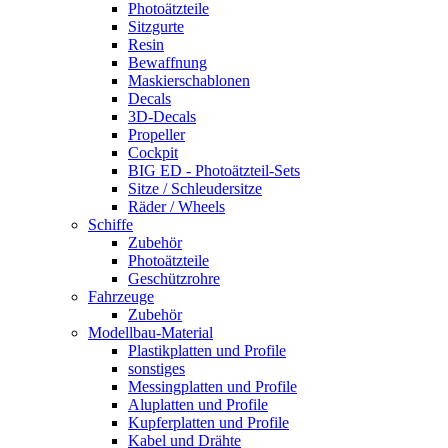
Photoätzteile
Sitzgurte
Resin
Bewaffnung
Maskierschablonen
Decals
3D-Decals
Propeller
Cockpit
BIG ED - Photoätzteil-Sets
Sitze / Schleudersitze
Räder / Wheels
Schiffe
Zubehör
Photoätzteile
Geschützrohre
Fahrzeuge
Zubehör
Modellbau-Material
Plastikplatten und Profile
sonstiges
Messingplatten und Profile
Aluplatten und Profile
Kupferplatten und Profile
Kabel und Drähte