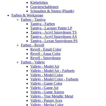
Klebefolien
Gravierschablonen
Schrauben & Nieten (Plastik)
Farben & Werkzeuge
Farben - Tamiya
Tamiya - Farben
Tamiya - Lacquer Paints LP
Tamiya - Acryl Spraydosen TS
Tamiya - Acryl Spraydosen AS
Tamiya - Lexan Spraydosen PS
Farben - Revell
Revell - Email Color
Revell - Aqua Color
Revell - Spraydosen
Farben - Vallejo
Vallejo - Model Air
Vallejo - Model Air - Farbsets
Vallejo - Model Color
Vallejo - Model Color - Farbsets
Vallejo - Game Color
Vallejo - Game Air
Vallejo - Game Xpress
Vallejo - True Metallic Metal
Vallejo - Panzer Aces
Vallejo - Mecha Color