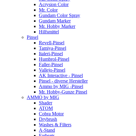
Acrysion Color
Mr. Color
Gundam Color Spray
Gundam Marker
Mr. Hobby Marker
Hilfsmittel
Pinsel
Revell-Pinsel
Tamiya-Pinsel
Italeri-Pinsel
Humbrol-Pinsel
Faller-Pinsel
Vallejo-Pinsel
AK Interactive - Pinsel
Pinsel - diverse Hersteller
Ammo by MIG -Pinsel
Mr. Hobby-Gunze Pinsel
AMMO by MIG
Shader
ATOM
Cobra Motor
Drybrush
Washes & Filters
A-Stand
Farbsets