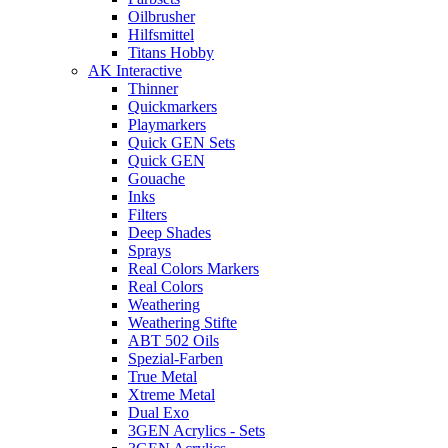
Oilbrusher
Hilfsmittel
Titans Hobby
AK Interactive
Thinner
Quickmarkers
Playmarkers
Quick GEN Sets
Quick GEN
Gouache
Inks
Filters
Deep Shades
Sprays
Real Colors Markers
Real Colors
Weathering
Weathering Stifte
ABT 502 Oils
Spezial-Farben
True Metal
Xtreme Metal
Dual Exo
3GEN Acrylics - Sets