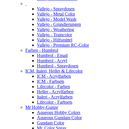
Vallejo - Spraydosen
Vallejo - Metal Color
Vallejo - Model Wash
Vallejo - Grundierungen
Vallejo - Weathering
Vallejo - Traincolor
Vallejo - Hilfsmittel
Vallejo - Premium RC-Color
Farben - Humbrol
Humbrol - Email
Humbrol - Acryl
Humbrol - Spraydosen
ICM, Italeri, Heller & Lifecolor
ICM - Acrylfarben
ICM - Farbsets
Lifecolor - Farben
Heller - Acrylfarben
Italeri - Acrylfarben
Lifecolor - Farbsets
Mr Hobby-Gunze
Aqueous Hobby Colors
Aqueous Gundam Color
Gundam Color
Mr. Color Spray